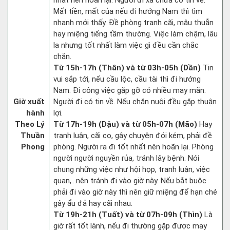
nhất nên hoãn lại. Người đi xa chưa có tin về.
Mất tiền, mất của nếu đi hướng Nam thì tìm
nhanh mới thấy. Đề phòng tranh cãi, mâu thuẫn
hay miệng tiếng tầm thường. Việc làm chậm, lâu
la nhưng tốt nhất làm việc gì đều cần chắc
chắn.
Từ 15h-17h (Thân) và từ 03h-05h (Dần)
Tin
vui sắp tới, nếu cầu lộc, cầu tài thì đi hướng
Nam. Đi công việc gặp gỡ có nhiều may mắn.
Giờ xuất
Người đi có tin về. Nếu chăn nuôi đều gặp thuận
hành
lợi.
Theo Lý
Từ 17h-19h (Dậu) và từ 05h-07h (Mão)
Hay
Thuần
tranh luận, cãi cọ, gây chuyện đói kém, phải đề
Phong
phòng. Người ra đi tốt nhất nên hoãn lại. Phòng
người người nguyền rủa, tránh lây bệnh. Nói
chung những việc như hội họp, tranh luận, việc
quan,…nên tránh đi vào giờ này. Nếu bắt buộc
phải đi vào giờ này thì nên giữ miệng để hạn ché
gây ẩu đả hay cãi nhau.
Từ 19h-21h (Tuất) và từ 07h-09h (Thìn)
Là
giờ rất tốt lành, nếu đi thường gặp được may