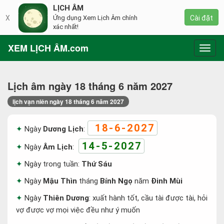
LỊCH ÂM
X
Ứng dụng Xem Lịch Âm chính
Cài đặt
xác nhất!
XEM LỊCH ÂM.com
Toggl
navig
Lịch âm ngày 18 tháng 6 năm 2027
lịch vạn niên ngày 18 tháng 6 năm 2027
18-6-2027
Ngày
Dương Lịch
:
14-5-2027
Ngày
Âm Lịch
:
Ngày trong tuần:
Thứ Sáu
Ngày
Mậu Thìn
tháng
Bính Ngọ
năm
Đinh Mùi
Ngày
Thiên Dương
: xuất hành tốt, cầu tài được tài, hỏi
vợ được vợ mọi việc đều như ý muốn