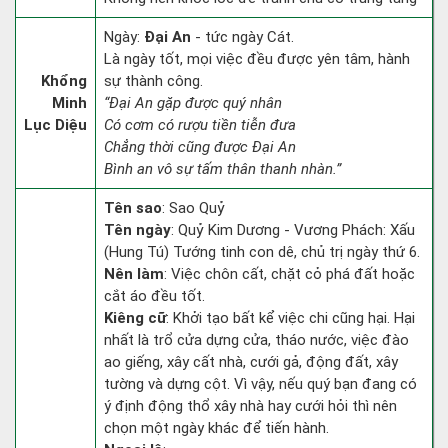
Ngày:
Đại An
- tức ngày Cát.
Là ngày tốt, mọi việc đều được yên tâm, hành
Khổng
sự thành công.
Minh
“Đại An gặp được quý nhân
Lục Diệu
Có cơm có rượu tiền tiễn đưa
Chẳng thời cũng được Đại An
Bình an vô sự tấm thân thanh nhàn.”
Tên sao
: Sao Quỷ
Tên ngày
: Quỷ Kim Dương - Vương Phách: Xấu
(Hung Tú) Tướng tinh con dê, chủ trị ngày thứ 6.
Nên làm
: Việc chôn cất, chặt cỏ phá đất hoặc
cắt áo đều tốt.
Kiêng cữ
: Khởi tạo bất kể việc chi cũng hại. Hại
nhất là trổ cửa dựng cửa, tháo nước, việc đào
ao giếng, xây cất nhà, cưới gả, động đất, xây
tường và dựng cột. Vì vậy, nếu quý bạn đang có
ý định động thổ xây nhà hay cưới hỏi thì nên
chọn một ngày khác để tiến hành.