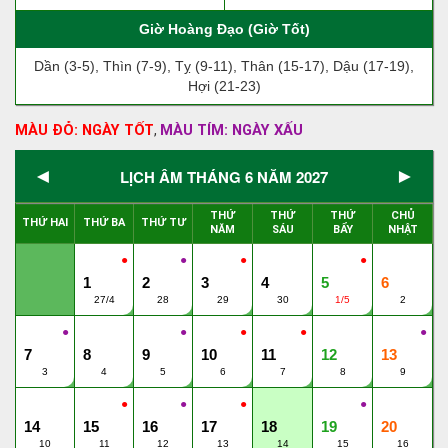
Giờ Hoàng Đạo (Giờ Tốt)
Dần (3-5), Thìn (7-9), Tỵ (9-11), Thân (15-17), Dậu (17-19),
Hợi (21-23)
MÀU ĐỎ: NGÀY TỐT
MÀU TÍM: NGÀY XẤU
,
◄
►
LỊCH ÂM THÁNG 6 NĂM 2027
THỨ
THỨ
THỨ
CHỦ
THỨ HAI
THỨ BA
THỨ TƯ
NĂM
SÁU
BẨY
NHẬT
●
●
●
●
1
2
3
4
5
6
27/4
28
29
30
1/5
2
●
●
●
●
●
7
8
9
10
11
12
13
3
4
5
6
7
8
9
●
●
●
●
14
15
16
17
18
19
20
10
11
12
13
14
15
16