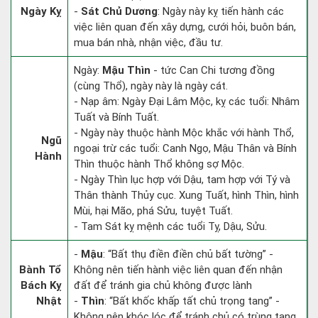
Ngày Kỵ
-
Sát Chủ Dương
: Ngày này kỵ tiến hành các
việc liên quan đến xây dựng, cưới hỏi, buôn bán,
mua bán nhà, nhận việc, đầu tư.
Ngày:
Mậu Thìn
- tức Can Chi tương đồng
(cùng Thổ), ngày này là ngày cát.
- Nạp âm: Ngày Đại Lâm Mộc, kỵ các tuổi: Nhâm
Tuất và Bính Tuất.
- Ngày này thuộc hành Mộc khắc với hành Thổ,
Ngũ
ngoại trừ các tuổi: Canh Ngọ, Mậu Thân và Bính
Hành
Thìn thuộc hành Thổ không sợ Mộc.
- Ngày Thìn lục hợp với Dậu, tam hợp với Tý và
Thân thành Thủy cục. Xung Tuất, hình Thìn, hình
Mùi, hại Mão, phá Sửu, tuyệt Tuất.
- Tam Sát kỵ mệnh các tuổi Tỵ, Dậu, Sửu.
-
Mậu
: “Bất thụ điền điền chủ bất tường” -
Bành Tổ
Không nên tiến hành việc liên quan đến nhận
Bách Kỵ
đất để tránh gia chủ không được lành
Nhật
-
Thìn
: “Bất khốc khấp tất chủ trọng tang” -
Không nên khóc lóc để tránh chủ có trùng tang