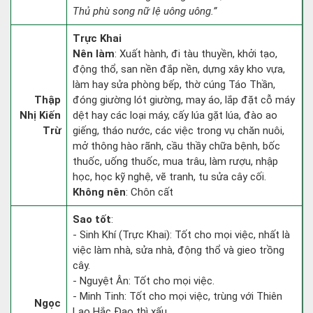
Thủ phù song nữ lệ uông uông.”
Trực Khai
Nên làm
: Xuất hành, đi tàu thuyền, khởi tạo,
động thổ, san nền đắp nền, dựng xây kho vựa,
làm hay sửa phòng bếp, thờ cúng Táo Thần,
Thập
đóng giường lót giường, may áo, lắp đặt cỗ máy
Nhị Kiến
dệt hay các loại máy, cấy lúa gặt lúa, đào ao
Trừ
giếng, tháo nước, các việc trong vụ chăn nuôi,
mở thông hào rãnh, cầu thầy chữa bệnh, bốc
thuốc, uống thuốc, mua trâu, làm rượu, nhập
học, học kỹ nghệ, vẽ tranh, tu sửa cây cối.
Không nên
: Chôn cất
Sao tốt
:
- Sinh Khí (Trực Khai): Tốt cho mọi việc, nhất là
việc làm nhà, sửa nhà, động thổ và gieo trồng
cây.
- Nguyệt Ân: Tốt cho mọi việc.
- Minh Tinh: Tốt cho mọi việc, trùng với Thiên
Ngọc
Lao Hắc Đạo thì xấu.