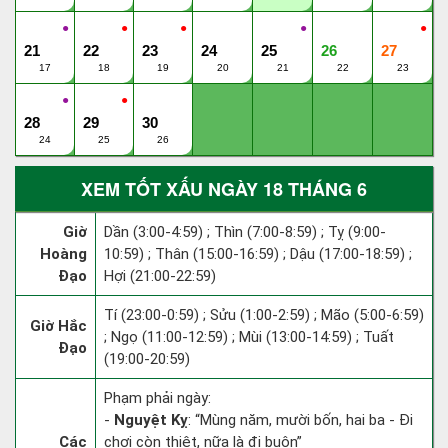
●
●
●
●
●
21
22
23
24
25
26
27
17
18
19
20
21
22
23
●
●
28
29
30
24
25
26
XEM TỐT XẤU NGÀY 18 THÁNG 6
Giờ
Dần (3:00-4:59) ; Thìn (7:00-8:59) ; Tỵ (9:00-
Hoàng
10:59) ; Thân (15:00-16:59) ; Dậu (17:00-18:59) ;
Đạo
Hợi (21:00-22:59)
Tí (23:00-0:59) ; Sửu (1:00-2:59) ; Mão (5:00-6:59)
Giờ Hắc
; Ngọ (11:00-12:59) ; Mùi (13:00-14:59) ; Tuất
Đạo
(19:00-20:59)
Phạm phải ngày:
-
Nguyệt Kỵ
: “Mùng năm, mười bốn, hai ba - Đi
Các
chơi còn thiệt, nữa là đi buôn”