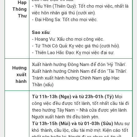
Hạp
- Yếu Yên (Thiên Quý): Tốt cho mọi việc, nhất là
Thông
việc hôn nhân giá thú (cưới xin).
Thư
- Đại Hồng Sa: Tốt cho mọi việc.
Sao xấu
:
- Hoang Vu: Xấu cho mọi công việc.
- Tứ Thời Cô Quả: Kỵ việc giá thú (cưới hỏi).
- Thiên Lao Hắc Đạo: Kỵ mọi việc đại sự.
Xuất hành hướng Đông Nam để đón 'Hỷ Thần'.
Hướng
Xuất hành hướng Chính Nam để đón 'Tài Thần'.
xuất
Tránh xuất hành hướng Chính Nam gặp Hạc
hành
Thần (xấu)
Từ 11h-13h (Ngọ) và từ 23h-01h (Tý)
Mọi
công việc đều được tốt lành, tốt nhất cầu tài đi
theo hướng Tây Nam – Nhà cửa được yên lành.
Người xuất hành thì đều bình yên.
Từ 13h-15h (Mùi) và từ 01-03h (Sửu)
Mưu sự
khó thành, cầu lộc, cầu tài mờ mịt. Kiện cáo tốt