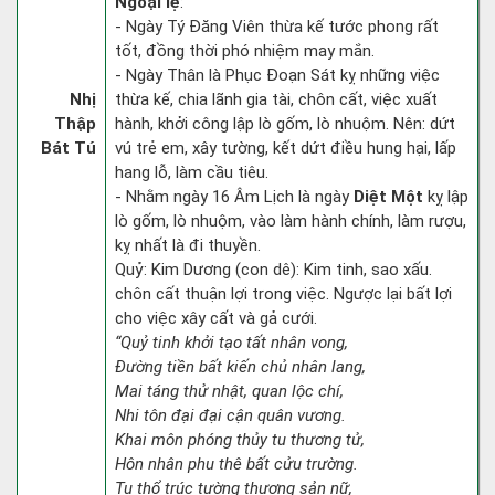
Ngoại lệ
:
- Ngày Tý Đăng Viên thừa kế tước phong rất
tốt, đồng thời phó nhiệm may mắn.
- Ngày Thân là Phục Đoạn Sát kỵ những việc
Nhị
thừa kế, chia lãnh gia tài, chôn cất, việc xuất
Thập
hành, khởi công lập lò gốm, lò nhuộm. Nên: dứt
Bát Tú
vú trẻ em, xây tường, kết dứt điều hung hại, lấp
hang lỗ, làm cầu tiêu.
- Nhằm ngày 16 Âm Lịch là ngày
Diệt Một
kỵ lập
lò gốm, lò nhuộm, vào làm hành chính, làm rượu,
kỵ nhất là đi thuyền.
Quỷ: Kim Dương (con dê): Kim tinh, sao xấu.
chôn cất thuận lợi trong việc. Ngược lại bất lợi
cho việc xây cất và gả cưới.
“Quỷ tinh khởi tạo tất nhân vong,
Đường tiền bất kiến chủ nhân lang,
Mai táng thử nhật, quan lộc chí,
Nhi tôn đại đại cận quân vương.
Khai môn phóng thủy tu thương tử,
Hôn nhân phu thê bất cửu trường.
Tu thổ trúc tường thương sản nữ,