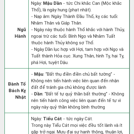
Ngày:
Mậu Dần
- tức Chi khắc Can (Mộc khắc
Thổ), là ngày hung (phạt nhật).
- Nạp âm: Ngày Thành Đầu Thổ, kỵ các tuổi:
Nhâm Thân và Giáp Thân.
Ngũ
- Ngày này thuộc hành Thổ khắc với hành Thủy,
Hành
ngoại trừ các tuổi: Bính Ngọ và Nhâm Tuất
thuộc hành Thủy không sợ Thổ.
- Ngày Dần lục hợp với Hợi, tam hợp với Ngọ và
Tuất thành Hỏa cục. Xung Thân, hình Tỵ, hại Tỵ,
phá Hợi, tuyệt Dậu.
-
Mậu
: “Bất thụ điền điền chủ bất tường” -
Không nên tiến hành việc liên quan đến nhận
Bành Tổ
đất để tránh gia chủ không được lành
Bách Kỵ
-
Dần
: “Bất tế tự quỷ thần bất thường” - Không
Nhật
nên tiến hành công việc liên quan đến tế tự vì
ngày này quỷ thần không bình thường
Ngày:
Tiểu Cát
- tức ngày Cát.
Trong này Tiểu Cát mọi việc đều tốt lành và ít
gặp trở ngại. Mưu đại sự hanh thông, thuận lợi,