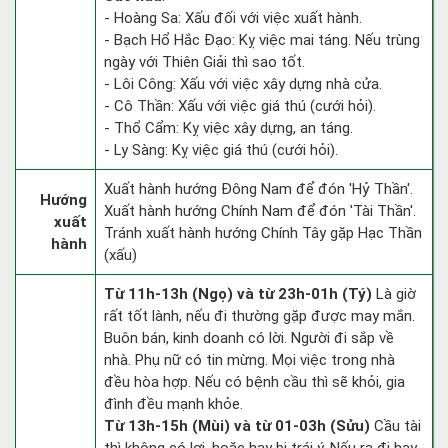
- Hoàng Sa: Xấu đối với việc xuất hành.
- Bạch Hổ Hắc Đạo: Kỵ việc mai táng. Nếu trùng
ngày với Thiên Giải thì sao tốt.
- Lôi Công: Xấu với việc xây dựng nhà cửa.
- Cô Thần: Xấu với việc giá thú (cưới hỏi).
- Thổ Cẩm: Kỵ việc xây dựng, an táng.
- Ly Sàng: Kỵ việc giá thú (cưới hỏi).
Xuất hành hướng Đông Nam để đón 'Hỷ Thần'.
Hướng
Xuất hành hướng Chính Nam để đón 'Tài Thần'.
xuất
Tránh xuất hành hướng Chính Tây gặp Hạc Thần
hành
(xấu)
Từ 11h-13h (Ngọ) và từ 23h-01h (Tý)
Là giờ
rất tốt lành, nếu đi thường gặp được may mắn.
Buôn bán, kinh doanh có lời. Người đi sắp về
nhà. Phụ nữ có tin mừng. Mọi việc trong nhà
đều hòa hợp. Nếu có bệnh cầu thì sẽ khỏi, gia
đình đều mạnh khỏe.
Từ 13h-15h (Mùi) và từ 01-03h (Sửu)
Cầu tài