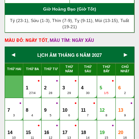
Giờ Hoàng Đạo (Giờ Tốt)
Tý (23-1), Sửu (1-3), Thìn (7-9), Tỵ (9-11), Mùi (13-15), Tuất
(19-21)
MÀU ĐỎ: NGÀY TỐT
MÀU TÍM: NGÀY XẤU
,
◄
►
LỊCH ÂM THÁNG 6 NĂM 2027
THỨ
THỨ
THỨ
CHỦ
THỨ HAI
THỨ BA
THỨ TƯ
NĂM
SÁU
BẨY
NHẬT
●
●
●
●
1
2
3
4
5
6
27/4
28
29
30
1/5
2
●
●
●
●
●
7
8
9
10
11
12
13
3
4
5
6
7
8
9
●
●
●
●
14
15
16
17
18
19
20
10
11
12
13
14
15
16