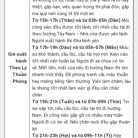
thì không có lợi, hoặc hay bị trái ý. Nếu ra đi hay
thiệt, gặp nạn, việc quan trọng thì phải đòn, gặp
ma quỷ nên cúng tế thì mới an.
Từ 15h-17h (Thân) và từ 03h-05h (Dần)
Mọi
công việc đều được tốt lành, tốt nhất cầu tài đi
theo hướng Tây Nam – Nhà cửa được yên lành.
Người xuất hành thì đều bình yên.
Từ 17h-19h (Dậu) và từ 05h-07h (Mão)
Mưu
Giờ xuất
sự khó thành, cầu lộc, cầu tài mờ mịt. Kiện cáo
hành
tốt nhất nên hoãn lại. Người đi xa chưa có tin
Theo Lý
về. Mất tiền, mất của nếu đi hướng Nam thì tìm
Thuần
nhanh mới thấy. Đề phòng tranh cãi, mâu thuẫn
Phong
hay miệng tiếng tầm thường. Việc làm chậm, lâu
la nhưng tốt nhất làm việc gì đều cần chắc
chắn.
Từ 19h-21h (Tuất) và từ 07h-09h (Thìn)
Tin
vui sắp tới, nếu cầu lộc, cầu tài thì đi hướng
Nam. Đi công việc gặp gỡ có nhiều may mắn.
Người đi có tin về. Nếu chăn nuôi đều gặp thuận
lợi.
Từ 21h-23h (Hợi) và từ 09h-11h (Tị)
Hay