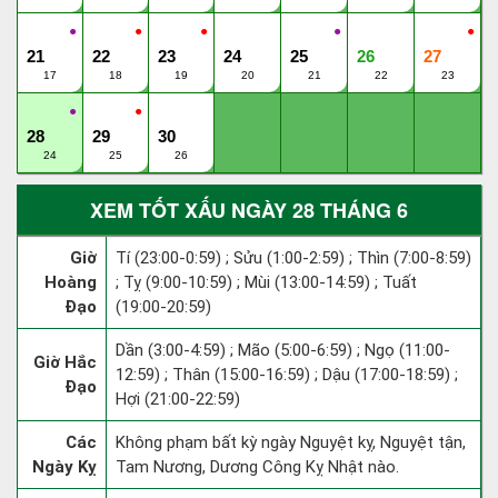
●
●
●
●
●
21
22
23
24
25
26
27
17
18
19
20
21
22
23
●
●
28
29
30
24
25
26
XEM TỐT XẤU NGÀY 28 THÁNG 6
Giờ
Tí (23:00-0:59) ; Sửu (1:00-2:59) ; Thìn (7:00-8:59)
Hoàng
; Tỵ (9:00-10:59) ; Mùi (13:00-14:59) ; Tuất
Đạo
(19:00-20:59)
Dần (3:00-4:59) ; Mão (5:00-6:59) ; Ngọ (11:00-
Giờ Hắc
12:59) ; Thân (15:00-16:59) ; Dậu (17:00-18:59) ;
Đạo
Hợi (21:00-22:59)
Các
Không phạm bất kỳ ngày Nguyệt kỵ, Nguyệt tận,
Ngày Kỵ
Tam Nương, Dương Công Kỵ Nhật nào.