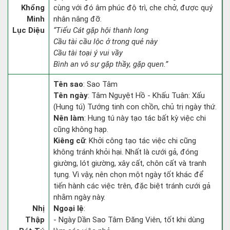
Khổng
cùng với đó âm phúc độ trì, che chở, được quý
Minh
nhân nâng đỡ.
Lục Diệu
“Tiểu Cát gặp hội thanh long
Cầu tài cầu lộc ở trong quẻ này
Cầu tài toại ý vui vầy
Bình an vô sự gặp thầy, gặp quen.”
Tên sao
: Sao Tâm
Tên ngày
: Tâm Nguyệt Hồ - Khấu Tuân: Xấu
(Hung tú) Tướng tinh con chồn, chủ trị ngày thứ.
Nên làm
: Hung tú này tạo tác bất kỳ việc chi
cũng không hạp.
Kiêng cữ
: Khởi công tạo tác việc chi cũng
không tránh khỏi hại. Nhất là cưới gả, đóng
giường, lót giường, xây cất, chôn cất và tranh
tụng. Vì vậy, nên chọn một ngày tốt khác để
tiến hành các việc trên, đặc biệt tránh cưới gả
nhằm ngày này.
Nhị
Ngoại lệ
:
Thập
- Ngày Dần Sao Tâm Đăng Viên, tốt khi dùng