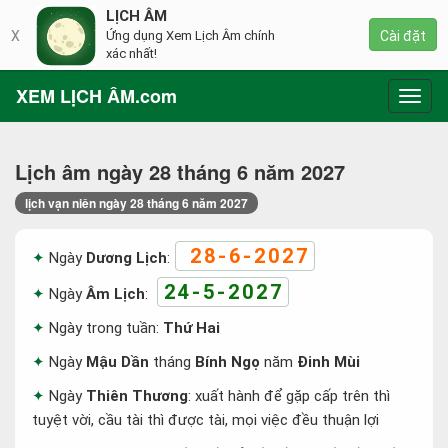
LỊCH ÂM
X
Ứng dụng Xem Lịch Âm chính
Cài đặt
xác nhất!
XEM LỊCH ÂM.com
Toggl
navig
Lịch âm ngày 28 tháng 6 năm 2027
lịch vạn niên ngày 28 tháng 6 năm 2027
28-6-2027
Ngày
Dương Lịch
:
24-5-2027
Ngày
Âm Lịch
:
Ngày trong tuần:
Thứ Hai
Ngày
Mậu Dần
tháng
Bính Ngọ
năm
Đinh Mùi
Ngày
Thiên Thương
: xuất hành để gặp cấp trên thì
tuyệt vời, cầu tài thì được tài, mọi việc đều thuận lợi