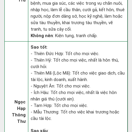
Trừ
bệnh, mua gia súc, các việc trong vụ chăn nuôi,
nhập học, làm lễ cầu thân, cưới gả, kết hôn, thuê
người, nộp đơn dâng sớ, học kỹ nghệ, làm hoặc
sửa tàu thuyền, khai trương tàu thuyền, vẽ
tranh, tu sửa cây cối.
Không nên
: Kiện tụng, tranh chấp.
Sao tốt
:
- Thiên Đức Hợp: Tốt cho mọi việc.
- Thiên Hỷ: Tốt cho mọi việc, nhất là hôn thú,
cưới hỏi.
- Thiên Mã (Lộc Mã): Tốt cho việc giao dịch, cầu
tài lộc, kinh doanh, xuất hành.
- Nguyệt Ân: Tốt cho mọi việc.
- Ích Hậu: Tốt cho mọi việc, nhất là việc hôn
nhân giá thú (cưới xin).
Ngọc
- Tam Hợp: Tốt cho mọi việc.
Hạp
- Mẫu Thương: Tốt cho việc khai trương hoặc
Thông
cầu tài lộc.
Thư
Sao xấu
: