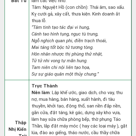
Bát Tú
làm các việc nhỏ.
Tâm: Nguyệt Hồ (con chồn): Thái âm, sao xấu.
Kỵ cưới gả, xây cất, thưa kiện. Kinh doanh ắt
thua lỗ.
“Tâm tinh tạo tác đại vi hung,
Cánh tao hình tụng, ngục tù trung,
Ngỗ nghịch quan phi, điền trạch thoái,
Mai táng tốt bộc tử tương tòng.
Hôn nhân nhược thị phùng thử nhật,
Tử tử nhi vong tự mãn hung.
Tam niên chi nội liên tạo họa,
Sự sự giáo quân một thủy chung.”
Trực Thành
Nên làm
: Lập khế ước, giao dịch, cho vay, thu
nợ, mua hàng, bán hàng, xuất hành, đi tàu
thuyền, khởi tạo, động thổ, san nền đắp nền,
gắn cửa, đặt táng, kê gác, dựng xây kho vựa,
làm hay sửa chữa phòng bếp, thờ phụng Táo
Thập
Thần, lắp đặt máy móc ( hay các loại máy ), gặt
Nhị Kiến
lúa, đào ao giếng, tháo nước, cầu thầy chữa