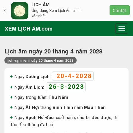
LỊCH ÂM
X
Ứng dụng Xem Lịch Âm chính
Cài đặt
xác nhất!
XEM LỊCH ÂM.com
Toggl
navig
Lịch âm ngày 20 tháng 4 năm 2028
lịch vạn niên ngày 20 tháng 4 năm 2028
20-4-2028
Ngày
Dương Lịch
:
26-3-2028
Ngày
Âm Lịch
:
Ngày trong tuần:
Thứ Năm
Ngày
Ất Hợi
tháng
Bính Thìn
năm
Mậu Thân
Ngày
Bạch Hổ Đầu
: xuất hành, cầu tài đều được, đi
đâu đều thông đạt cả