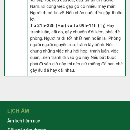
vui sắp tới, nếu cầu lộc, cầu tài thì đi hướng
Nam. Đi công việc gặp gỡ có nhiều may mắn.
Người đi có tin về. Nếu chăn nuôi đều gặp thuận
lợi.
Từ 21h-23h (Hợi) và từ 09h-11h (Tị)
Hay
tranh luận, cãi cọ, gây chuyện đói kém, phải đề
phòng. Người ra đi tốt nhất nên hoãn lại. Phòng
người người nguyền rủa, tránh lây bệnh. Nói
chung những việc như hội họp, tranh luận, việc
quan,…nên tránh đi vào giờ này. Nếu bắt buộc
phải đi vào giờ này thì nên giữ miệng để hạn ché
gây ẩu đả hay cãi nhau.
LỊCH ÂM
Âm lịch hôm nay