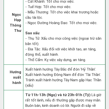
- Cát Khánh: Tốt cho mọi việc.
- Tuế Hợp: Tốt cho mọi việc.
- Mẫu Thương: Tốt cho việc khai trương hoặc
Ngọc
cầu tài lộc.
Hạp
- Ngọc Đường Hoàng Đạo: Tốt cho mọi việc.
Thông
Thư
Sao xấu
:
- Thụ Tử: Xấu cho mọi công việc (ngoại trừ săn
bắn tốt).
- Địa Tặc: Xấu đối với việc khởi tạo, an táng,
động thổ, xuất hành.
- Thổ Cẩm: Kỵ việc xây dựng, an táng.
Xuất hành hướng Tây Bắc để đón 'Hỷ Thần'.
Hướng
Xuất hành hướng Đông Nam để đón 'Tài Thần'.
xuất
Tránh xuất hành hướng Tây Nam gặp Hạc Thần
hành
(xấu)
Từ 11h-13h (Ngọ) và từ 23h-01h (Tý)
Là giờ
rất tốt lành, nếu đi thường gặp được may mắn.
Buôn bán, kinh doanh có lời. Người đi sắp về