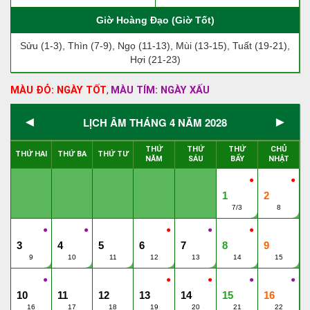
Giờ Hoàng Đạo (Giờ Tốt)
Sửu (1-3), Thìn (7-9), Ngọ (11-13), Mùi (13-15), Tuất (19-21),
Hợi (21-23)
MÀU ĐỎ: NGÀY TỐT
MÀU TÍM: NGÀY XẤU
,
◄
►
LỊCH ÂM THÁNG 4 NĂM 2028
THỨ
THỨ
THỨ
CHỦ
THỨ HAI
THỨ BA
THỨ TƯ
NĂM
SÁU
BẨY
NHẬT
●
●
1
2
7/3
8
●
●
●
●
●
3
4
5
6
7
8
9
9
10
11
12
13
14
15
●
●
●
●
●
10
11
12
13
14
15
16
16
17
18
19
20
21
22