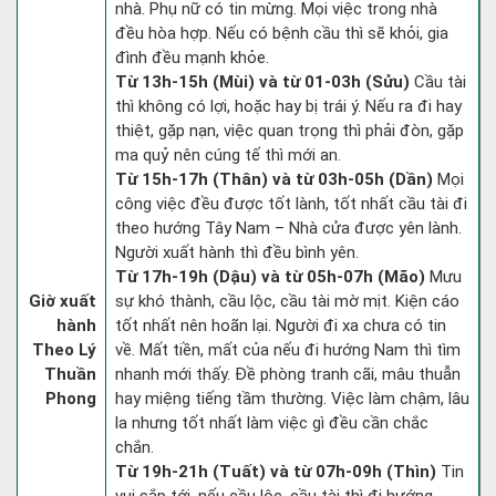
nhà. Phụ nữ có tin mừng. Mọi việc trong nhà
đều hòa hợp. Nếu có bệnh cầu thì sẽ khỏi, gia
đình đều mạnh khỏe.
Từ 13h-15h (Mùi) và từ 01-03h (Sửu)
Cầu tài
thì không có lợi, hoặc hay bị trái ý. Nếu ra đi hay
thiệt, gặp nạn, việc quan trọng thì phải đòn, gặp
ma quỷ nên cúng tế thì mới an.
Từ 15h-17h (Thân) và từ 03h-05h (Dần)
Mọi
công việc đều được tốt lành, tốt nhất cầu tài đi
theo hướng Tây Nam – Nhà cửa được yên lành.
Người xuất hành thì đều bình yên.
Từ 17h-19h (Dậu) và từ 05h-07h (Mão)
Mưu
Giờ xuất
sự khó thành, cầu lộc, cầu tài mờ mịt. Kiện cáo
hành
tốt nhất nên hoãn lại. Người đi xa chưa có tin
Theo Lý
về. Mất tiền, mất của nếu đi hướng Nam thì tìm
Thuần
nhanh mới thấy. Đề phòng tranh cãi, mâu thuẫn
Phong
hay miệng tiếng tầm thường. Việc làm chậm, lâu
la nhưng tốt nhất làm việc gì đều cần chắc
chắn.
Từ 19h-21h (Tuất) và từ 07h-09h (Thìn)
Tin