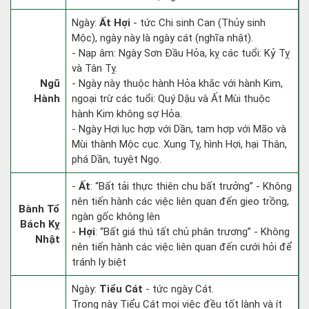
Ngày:
Ất Hợi
- tức Chi sinh Can (Thủy sinh
Mộc), ngày này là ngày cát (nghĩa nhật).
- Nạp âm: Ngày Sơn Đầu Hỏa, kỵ các tuổi: Kỷ Tỵ
và Tân Tỵ.
Ngũ
- Ngày này thuộc hành Hỏa khắc với hành Kim,
Hành
ngoại trừ các tuổi: Quý Dậu và Ất Mùi thuộc
hành Kim không sợ Hỏa.
- Ngày Hợi lục hợp với Dần, tam hợp với Mão và
Mùi thành Mộc cục. Xung Tỵ, hình Hợi, hại Thân,
phá Dần, tuyệt Ngọ.
-
Ất
: “Bất tải thực thiên chu bất trưởng” - Không
nên tiến hành các việc liên quan đến gieo trồng,
Bành Tổ
ngàn gốc không lên
Bách Kỵ
-
Hợi
: “Bất giá thú tất chủ phân trương” - Không
Nhật
nên tiến hành các việc liên quan đến cưới hỏi để
tránh ly biệt
Ngày:
Tiểu Cát
- tức ngày Cát.
Trong này Tiểu Cát mọi việc đều tốt lành và ít