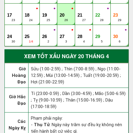
●
●
●
●
17
18
19
20
21
22
23
23
24
25
26
27
28
29
●
●
●
●
24
25
26
27
28
29
30
30
1/4
2
3
4
5
6
XEM TỐT XẤU NGÀY 20 THÁNG 4
Giờ
Sửu (1:00-2:59) ; Thìn (7:00-8:59) ; Ngọ (11:00-
Hoàng
12:59) ; Mùi (13:00-14:59) ; Tuất (19:00-20:59) ;
Đạo
Hợi (21:00-22:59)
Tí (23:00-0:59) ; Dần (3:00-4:59) ; Mão (5:00-6:59)
Giờ Hắc
; Tỵ (9:00-10:59) ; Thân (15:00-16:59) ; Dậu
Đạo
(17:00-18:59)
Phạm phải ngày:
Các
-
Thụ Tử
: Ngày này trăm sự đều kỵ không nên
Ngày Kỵ
tiến hành bất cứ việc gì.