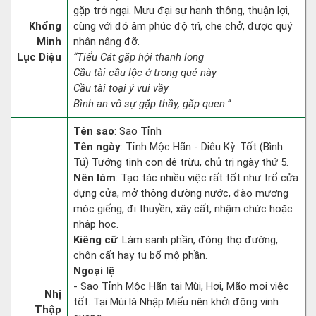
gặp trở ngại. Mưu đại sự hanh thông, thuận lợi,
Khổng
cùng với đó âm phúc độ trì, che chở, được quý
Minh
nhân nâng đỡ.
Lục Diệu
“Tiểu Cát gặp hội thanh long
Cầu tài cầu lộc ở trong quẻ này
Cầu tài toại ý vui vầy
Bình an vô sự gặp thầy, gặp quen.”
Tên sao
: Sao Tỉnh
Tên ngày
: Tỉnh Mộc Hãn - Diêu Kỳ: Tốt (Bình
Tú) Tướng tinh con dê trừu, chủ trị ngày thứ 5.
Nên làm
: Tạo tác nhiều việc rất tốt như trổ cửa
dựng cửa, mở thông đường nước, đào mương
móc giếng, đi thuyền, xây cất, nhậm chức hoặc
nhập học.
Kiêng cữ
: Làm sanh phần, đóng thọ đường,
chôn cất hay tu bổ mộ phần.
Ngoại lệ
:
- Sao Tỉnh Mộc Hãn tại Mùi, Hợi, Mão mọi việc
Nhị
tốt. Tại Mùi là Nhập Miếu nên khởi động vinh
Thập