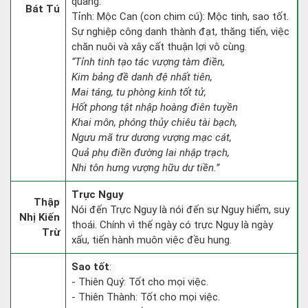
quang.
Bát Tú
Tỉnh: Mộc Can (con chim cú): Mộc tinh, sao tốt.
Sự nghiệp công danh thành đạt, thăng tiến, việc
chăn nuôi và xây cất thuận lợi vô cùng.
“Tỉnh tinh tạo tác vượng tàm điền,
Kim bảng đề danh đệ nhất tiên,
Mai táng, tu phòng kinh tốt tử,
Hốt phong tật nhập hoàng điên tuyền
Khai môn, phóng thủy chiêu tài bạch,
Ngưu mã trư dương vượng mạc cát,
Quả phụ điền đường lai nhập trạch,
Nhi tôn hưng vượng hữu dư tiền.”
Trực Nguy
Thập
Nói đến Trực Nguy là nói đến sự Nguy hiểm, suy
Nhị Kiến
thoái. Chính vì thế ngày có trực Nguy là ngày
Trừ
xấu, tiến hành muôn việc đều hung.
Sao tốt
:
- Thiên Quý: Tốt cho mọi việc.
- Thiên Thành: Tốt cho mọi việc.