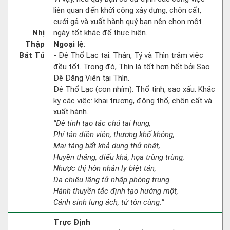
liên quan đến khởi công xây dựng, chôn cất,
cưới gả và xuất hành quý bạn nên chọn một
Nhị
ngày tốt khác để thực hiện.
Thập
Ngoại lệ
:
Bát Tú
- Đê Thổ Lạc tại: Thân, Tý và Thìn trăm việc
đều tốt. Trong đó, Thìn là tốt hơn hết bởi Sao
Đê Đăng Viên tại Thìn.
Đê Thổ Lạc (con nhím): Thổ tinh, sao xấu. Khắc
kỵ các việc: khai trương, động thổ, chôn cất và
xuất hành.
“Đê tinh tạo tác chủ tai hung,
Phí tận điền viên, thương khố không,
Mai táng bất khả dụng thử nhật,
Huyền thằng, điếu khả, họa trùng trùng,
Nhược thị hôn nhân ly biệt tán,
Dạ chiêu lãng tử nhập phòng trung.
Hành thuyền tắc định tạo hướng một,
Cánh sinh lung ách, tử tôn cùng.”
Trực Định