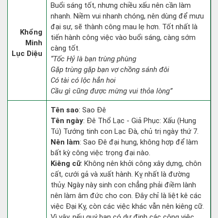
Buổi sáng tốt, nhưng chiều xấu nên cần làm
nhanh. Niềm vui nhanh chóng, nên dùng để mưu
đại sự, sẽ thành công mau lẹ hơn. Tốt nhất là
Khổng
tiến hành công việc vào buổi sáng, càng sớm
Minh
càng tốt.
Lục Diệu
“Tốc Hỷ là bạn trùng phùng
Gặp trùng gặp bạn vợ chồng sánh đôi
Có tài có lộc hẳn hoi
Cầu gì cũng được mừng vui thỏa lòng”
Tên sao
: Sao Đê
Tên ngày
: Đê Thổ Lạc - Giả Phục: Xấu (Hung
Tú) Tướng tinh con Lạc Đà, chủ trị ngày thứ 7.
Nên làm
: Sao Đê đại hung, không hợp để làm
bất kỳ công việc trọng đại nào.
Kiêng cữ
: Không nên khởi công xây dựng, chôn
cất, cưới gả và xuất hành. Kỵ nhất là đường
thủy. Ngày này sinh con chẳng phải điềm lành
nên làm âm đức cho con. Đây chỉ là liệt kê các
việc Đại Kỵ, còn các việc khác vẫn nên kiêng cữ.
Vì vậy, nếu quý bạn có dự định các công việc