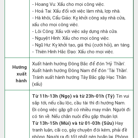
- Hoang Vu: Xấu cho mọi công việc.
- Hoả Tai: Xấu đối với việc làm nhà, lợp nhà.
- Hà khôi, Cẩu Giảo: Kỵ khởi công xây nhà cửa,
xấu cho mọi công việc.
- Lôi Công: Xấu với việc xây dựng nhà cửa.
- Nguyệt Hình: Xấu cho mọi công việc.
- Ngũ Hư: Kỵ khởi tạo, giá thú (cưới hỏi), an táng.
- Thiên Hình Hắc Đạo: Xấu cho mọi việc.
Xuất hành hướng Đông Bắc để đón 'Hỷ Thần'.
Hướng
Xuất hành hướng Đông Nam để đón 'Tài Thần'.
xuất
Tránh xuất hành hướng Tây Bắc gặp Hạc Thần
hành
(xấu)
Từ 11h-13h (Ngọ) và từ 23h-01h (Tý)
Tin vui
sắp tới, nếu cầu lộc, cầu tài thì đi hướng Nam.
Đi công việc gặp gỡ có nhiều may mắn. Người đi
có tin về. Nếu chăn nuôi đều gặp thuận lợi.
Từ 13h-15h (Mùi) và từ 01-03h (Sửu)
Hay
tranh luận, cãi cọ, gây chuyện đói kém, phải đề
phòng. Người ra đi tốt nhất nên hoãn lại. Phòng