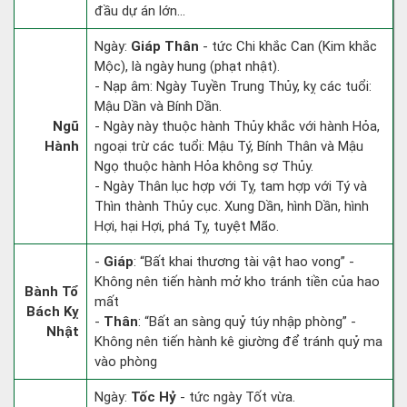
đầu dự án lớn...
Ngày:
Giáp Thân
- tức Chi khắc Can (Kim khắc
Mộc), là ngày hung (phạt nhật).
- Nạp âm: Ngày Tuyền Trung Thủy, kỵ các tuổi:
Mậu Dần và Bính Dần.
Ngũ
- Ngày này thuộc hành Thủy khắc với hành Hỏa,
Hành
ngoại trừ các tuổi: Mậu Tý, Bính Thân và Mậu
Ngọ thuộc hành Hỏa không sợ Thủy.
- Ngày Thân lục hợp với Tỵ, tam hợp với Tý và
Thìn thành Thủy cục. Xung Dần, hình Dần, hình
Hợi, hại Hợi, phá Tỵ, tuyệt Mão.
-
Giáp
: “Bất khai thương tài vật hao vong” -
Không nên tiến hành mở kho tránh tiền của hao
Bành Tổ
mất
Bách Kỵ
-
Thân
: “Bất an sàng quỷ túy nhập phòng” -
Nhật
Không nên tiến hành kê giường để tránh quỷ ma
vào phòng
Ngày:
Tốc Hỷ
- tức ngày Tốt vừa.