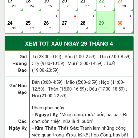
17
18
19
20
21
22
23
23
24
25
26
27
28
29
●
●
●
●
24
25
26
27
28
29
30
30
1/4
2
3
4
5
6
XEM TỐT XẤU NGÀY 29 THÁNG 4
Giờ
Tí (23:00-0:59) ; Sửu (1:00-2:59) ; Thìn (7:00-8:59)
Hoàng
; Tỵ (9:00-10:59) ; Mùi (13:00-14:59) ; Tuất
Đạo
(19:00-20:59)
Dần (3:00-4:59) ; Mão (5:00-6:59) ; Ngọ (11:00-
Giờ Hắc
12:59) ; Thân (15:00-16:59) ; Dậu (17:00-18:59) ;
Đạo
Hợi (21:00-22:59)
Phạm phải ngày:
-
Nguyệt Kỵ
: “Mùng năm, mười bốn, hai ba - Đi
Các
chơi còn thiệt, nữa là đi buôn”
Ngày Kỵ
-
Kim Thần Thất Sát
: Tránh làm những công
việc quan trọng, đi xa, ký kết hợp đồng, hay bắt