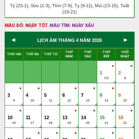
Tý (23-1), Sửu (1-3), Thìn (7-9), Tỵ (9-11), Mùi (13-15), Tuất
(19-21)
MÀU ĐỎ: NGÀY TỐT
MÀU TÍM: NGÀY XẤU
,
◄
►
LỊCH ÂM THÁNG 4 NĂM 2028
THỨ
THỨ
THỨ
CHỦ
THỨ HAI
THỨ BA
THỨ TƯ
NĂM
SÁU
BẨY
NHẬT
●
●
1
2
7/3
8
●
●
●
●
●
3
4
5
6
7
8
9
9
10
11
12
13
14
15
●
●
●
●
●
10
11
12
13
14
15
16
16
17
18
19
20
21
22
●
●
●
●