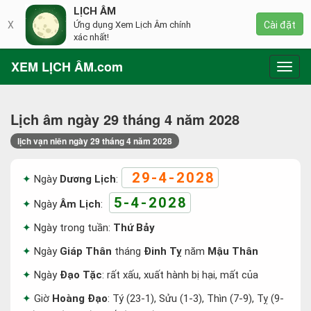
LỊCH ÂM
X
Ứng dụng Xem Lịch Âm chính
Cài đặt
xác nhất!
XEM LỊCH ÂM.com
Toggl
navig
Lịch âm ngày 29 tháng 4 năm 2028
lịch vạn niên ngày 29 tháng 4 năm 2028
29-4-2028
Ngày
Dương Lịch
:
5-4-2028
Ngày
Âm Lịch
:
Ngày trong tuần:
Thứ Bảy
Ngày
Giáp Thân
tháng
Đinh Tỵ
năm
Mậu Thân
Ngày
Đạo Tặc
: rất xấu, xuất hành bị hại, mất của
Giờ
Hoàng Đạo
: Tý (23-1), Sửu (1-3), Thìn (7-9), Tỵ (9-