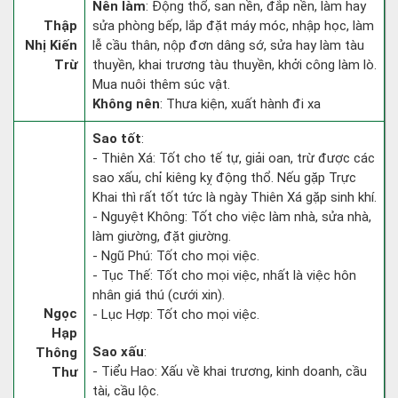
Nên làm
: Động thổ, san nền, đắp nền, làm hay
Thập
sửa phòng bếp, lắp đặt máy móc, nhập học, làm
Nhị Kiến
lễ cầu thân, nộp đơn dâng sớ, sửa hay làm tàu
Trừ
thuyền, khai trương tàu thuyền, khởi công làm lò.
Mua nuôi thêm súc vật.
Không nên
: Thưa kiện, xuất hành đi xa
Sao tốt
:
- Thiên Xá: Tốt cho tế tự, giải oan, trừ được các
sao xấu, chỉ kiêng kỵ động thổ. Nếu gặp Trực
Khai thì rất tốt tức là ngày Thiên Xá gặp sinh khí.
- Nguyệt Không: Tốt cho việc làm nhà, sửa nhà,
làm giường, đặt giường.
- Ngũ Phú: Tốt cho mọi việc.
- Tục Thế: Tốt cho mọi việc, nhất là việc hôn
nhân giá thú (cưới xin).
Ngọc
- Lục Hợp: Tốt cho mọi việc.
Hạp
Sao xấu
:
Thông
- Tiểu Hao: Xấu về khai trương, kinh doanh, cầu
Thư
tài, cầu lộc.