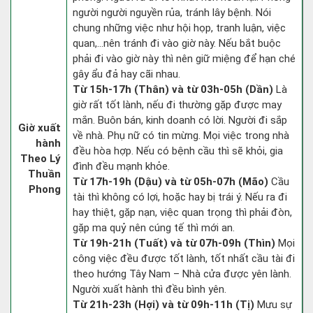
người người nguyền rủa, tránh lây bệnh. Nói
chung những việc như hội họp, tranh luận, việc
quan,…nên tránh đi vào giờ này. Nếu bắt buộc
phải đi vào giờ này thì nên giữ miệng để hạn ché
gây ẩu đả hay cãi nhau.
Từ 15h-17h (Thân) và từ 03h-05h (Dần)
Là
giờ rất tốt lành, nếu đi thường gặp được may
mắn. Buôn bán, kinh doanh có lời. Người đi sắp
Giờ xuất
về nhà. Phụ nữ có tin mừng. Mọi việc trong nhà
hành
đều hòa hợp. Nếu có bệnh cầu thì sẽ khỏi, gia
Theo Lý
đình đều mạnh khỏe.
Thuần
Từ 17h-19h (Dậu) và từ 05h-07h (Mão)
Cầu
Phong
tài thì không có lợi, hoặc hay bị trái ý. Nếu ra đi
hay thiệt, gặp nạn, việc quan trọng thì phải đòn,
gặp ma quỷ nên cúng tế thì mới an.
Từ 19h-21h (Tuất) và từ 07h-09h (Thìn)
Mọi
công việc đều được tốt lành, tốt nhất cầu tài đi
theo hướng Tây Nam – Nhà cửa được yên lành.
Người xuất hành thì đều bình yên.
Từ 21h-23h (Hợi) và từ 09h-11h (Tị)
Mưu sự