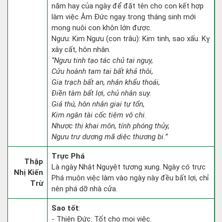
năm hay của ngày để đặt tên cho con kết hợp
làm việc Âm Đức ngay trong tháng sinh mới
mong nuôi con khôn lớn được.
Ngưu: Kim Ngưu (con trâu): Kim tinh, sao xấu. Kỵ
xây cất, hôn nhân.
“Ngưu tinh tạo tác chủ tai nguy,
Cửu hoành tam tai bất khả thôi,
Gia trạch bất an, nhân khẩu thoái,
Điền tàm bất lợi, chủ nhân suy.
Giá thú, hôn nhân giai tự tổn,
Kim ngân tài cốc tiệm vô chi.
Nhược thị khai môn, tính phóng thủy,
Ngưu trư dương mã diệc thương bi.”
Trực Phá
Thập
Là ngày Nhật Nguyệt tương xung. Ngày có trực
Nhị Kiến
Phá muôn việc làm vào ngày này đều bất lợi, chỉ
Trừ
nên phá dỡ nhà cửa.
Sao tốt
:
- Thiên Đức: Tốt cho mọi việc.