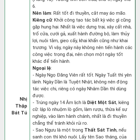
6.
Nên làm
: Rất tốt đi thuyền, cắt may áo mão.
Kiêng cữ
: Khởi công tạo tác bất kỳ việc gì cũng
gặp hung hại. Nhất là việc dựng trại, xây cất nhà,
trổ cửa, cưới gả, xuất hành đường bộ, làm thủy
lợi, nuôi tằm, gieo cấy, khai khẩn cũng như khai
trương. Vì vậy, ngày này không nên tiến hành các
công việc trọng đại, nên chọn một ngày tốt
khác để tiến hành.
Ngoại lệ
:
- Ngày Ngọ Đăng Viên rất tốt. Ngày Tuất thì yên
lành. Ngày Dần là Tuyệt Nhật, không nên động
tác việc chi, riêng có ngày Nhâm Dần thì dùng
được.
Nhị
- Trúng ngày 14 Âm lịch là
Diệt Một Sát
, kiêng
Thập
cữ: lập lò nhuộm lò gốm, làm rượu, thừa kế sự
Bát Tú
nghiệp, vào làm hành chánh, nhất là đi thuyền
chẳng thể tránh khỏi rủi ro.
- Sao Ngưu là một trong
Thất Sát Tinh
, nếu
sanh con thì khó nuôi. Lấy tên Sao tháng, của