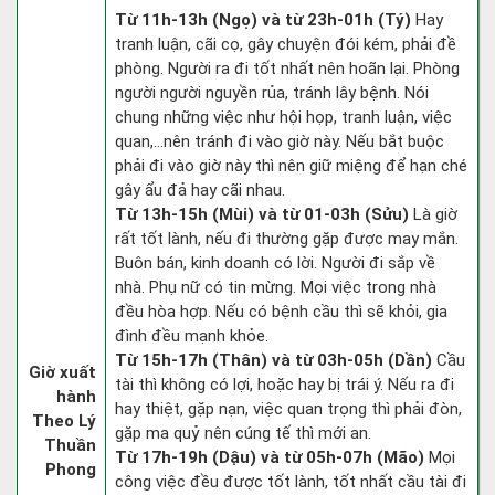
Từ 11h-13h (Ngọ) và từ 23h-01h (Tý)
Hay
tranh luận, cãi cọ, gây chuyện đói kém, phải đề
phòng. Người ra đi tốt nhất nên hoãn lại. Phòng
người người nguyền rủa, tránh lây bệnh. Nói
chung những việc như hội họp, tranh luận, việc
quan,…nên tránh đi vào giờ này. Nếu bắt buộc
phải đi vào giờ này thì nên giữ miệng để hạn ché
gây ẩu đả hay cãi nhau.
Từ 13h-15h (Mùi) và từ 01-03h (Sửu)
Là giờ
rất tốt lành, nếu đi thường gặp được may mắn.
Buôn bán, kinh doanh có lời. Người đi sắp về
nhà. Phụ nữ có tin mừng. Mọi việc trong nhà
đều hòa hợp. Nếu có bệnh cầu thì sẽ khỏi, gia
đình đều mạnh khỏe.
Từ 15h-17h (Thân) và từ 03h-05h (Dần)
Cầu
Giờ xuất
tài thì không có lợi, hoặc hay bị trái ý. Nếu ra đi
hành
hay thiệt, gặp nạn, việc quan trọng thì phải đòn,
Theo Lý
gặp ma quỷ nên cúng tế thì mới an.
Thuần
Từ 17h-19h (Dậu) và từ 05h-07h (Mão)
Mọi
Phong
công việc đều được tốt lành, tốt nhất cầu tài đi