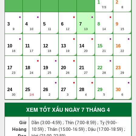
1
2
7/3
8
●
●
●
●
●
3
4
5
6
7
8
9
9
10
11
12
13
14
15
●
●
●
●
●
10
11
12
13
14
15
16
16
17
18
19
20
21
22
●
●
●
●
17
18
19
20
21
22
23
23
24
25
26
27
28
29
●
●
●
●
24
25
26
27
28
29
30
30
1/4
2
3
4
5
6
XEM TỐT XẤU NGÀY 7 THÁNG 4
Giờ
Dần (3:00-4:59) ; Thìn (7:00-8:59) ; Tỵ (9:00-
Hoàng
10:59) ; Thân (15:00-16:59) ; Dậu (17:00-18:59) ;