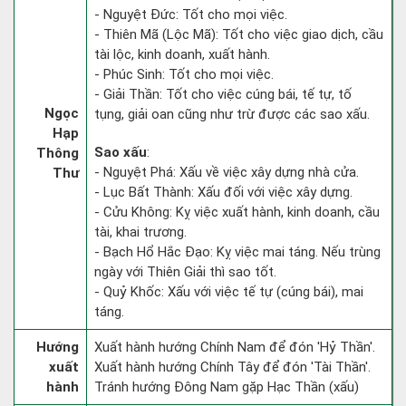
- Nguyệt Đức: Tốt cho mọi việc.
- Thiên Mã (Lộc Mã): Tốt cho việc giao dịch, cầu
tài lộc, kinh doanh, xuất hành.
- Phúc Sinh: Tốt cho mọi việc.
- Giải Thần: Tốt cho việc cúng bái, tế tự, tố
Ngọc
tụng, giải oan cũng như trừ được các sao xấu.
Hạp
Sao xấu
:
Thông
- Nguyệt Phá: Xấu về việc xây dựng nhà cửa.
Thư
- Lục Bất Thành: Xấu đối với việc xây dựng.
- Cửu Không: Kỵ việc xuất hành, kinh doanh, cầu
tài, khai trương.
- Bạch Hổ Hắc Đạo: Kỵ việc mai táng. Nếu trùng
ngày với Thiên Giải thì sao tốt.
- Quỷ Khốc: Xấu với việc tế tự (cúng bái), mai
táng.
Hướng
Xuất hành hướng Chính Nam để đón 'Hỷ Thần'.
xuất
Xuất hành hướng Chính Tây để đón 'Tài Thần'.
hành
Tránh hướng Đông Nam gặp Hạc Thần (xấu)