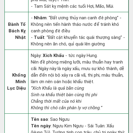
- Tam Sát kỵ mệnh các tuổi Hợi, Mão, Mùi.
-
Nhâm
: “Bất ương thủy nan canh đê phòng” -
Bành Tổ
Không nên tiến hành tháo nước để tránh khó
Bách Kỵ
canh phòng đê điều
Nhật
-
Tuất
: “Bất cật khuyển tác quái thượng sàng” -
Không nên ăn chó, quỉ quái lên giường
Ngày:
Xích Khẩu
- tức ngày Hung.
Nên đề phòng miệng lưỡi, mâu thuẫn hay tranh
cãi. Ngày này là ngày xấu, mưu sự khó thành, dễ
Khổng
dẫn đến nội bộ xảy ra cãi vã, thị phi, mâu thuẫn,
Minh
làm ơn nên oán hoặc khẩu thiệt.
Lục Diệu
“Xích Khẩu là quả bần cùng
Sinh ra khẩu thiệt bàn cùng thị phi
Chẳng thời mất của nó khi
Không thì chó cắn phân ly vợ chồng.”
Tên sao
: Sao Ngưu
Tên ngày
: Ngưu Kim Ngưu - Sái Tuân: Xấu
(Hung Tú). Tướng tinh con trâu, chủ trị ngày thứ