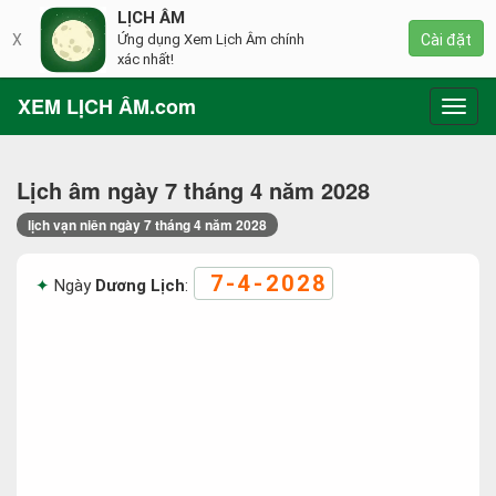
LỊCH ÂM
X
Ứng dụng Xem Lịch Âm chính
Cài đặt
xác nhất!
XEM LỊCH ÂM.com
Toggl
navig
Lịch âm ngày 7 tháng 4 năm 2028
lịch vạn niên ngày 7 tháng 4 năm 2028
7-4-2028
Ngày
Dương Lịch
: