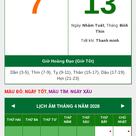
7
13
Ngày:
Nhâm Tuất
, Tháng:
Bính
Thìn
Tiết khí:
Thanh minh
Giờ Hoàng Đạo (Giờ Tốt)
Dần (3-5), Thìn (7-9), Tỵ (9-11), Thân (15-17), Dậu (17-19),
Hợi (21-23)
MÀU ĐỎ: NGÀY TỐT
MÀU TÍM: NGÀY XẤU
,
◄
►
LỊCH ÂM THÁNG 4 NĂM 2028
THỨ
THỨ
THỨ
CHỦ
THỨ HAI
THỨ BA
THỨ TƯ
NĂM
SÁU
BẨY
NHẬT
●
●