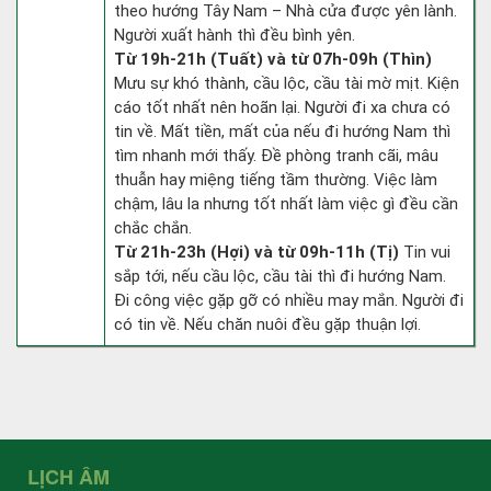
theo hướng Tây Nam – Nhà cửa được yên lành.
Người xuất hành thì đều bình yên.
Từ 19h-21h (Tuất) và từ 07h-09h (Thìn)
Mưu sự khó thành, cầu lộc, cầu tài mờ mịt. Kiện
cáo tốt nhất nên hoãn lại. Người đi xa chưa có
tin về. Mất tiền, mất của nếu đi hướng Nam thì
tìm nhanh mới thấy. Đề phòng tranh cãi, mâu
thuẫn hay miệng tiếng tầm thường. Việc làm
chậm, lâu la nhưng tốt nhất làm việc gì đều cần
chắc chắn.
Từ 21h-23h (Hợi) và từ 09h-11h (Tị)
Tin vui
sắp tới, nếu cầu lộc, cầu tài thì đi hướng Nam.
Đi công việc gặp gỡ có nhiều may mắn. Người đi
có tin về. Nếu chăn nuôi đều gặp thuận lợi.
LỊCH ÂM