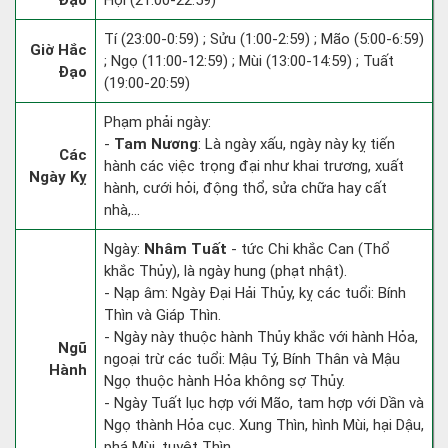
Đạo
Hợi (21:00-22:59)
Tí (23:00-0:59) ; Sửu (1:00-2:59) ; Mão (5:00-6:59)
Giờ Hắc
; Ngọ (11:00-12:59) ; Mùi (13:00-14:59) ; Tuất
Đạo
(19:00-20:59)
Phạm phải ngày:
-
Tam Nương
: Là ngày xấu, ngày này kỵ tiến
Các
hành các việc trọng đại như khai trương, xuất
Ngày Kỵ
hành, cưới hỏi, động thổ, sửa chữa hay cất
nhà,...
Ngày:
Nhâm Tuất
- tức Chi khắc Can (Thổ
khắc Thủy), là ngày hung (phạt nhật).
- Nạp âm: Ngày Đại Hải Thủy, kỵ các tuổi: Bính
Thìn và Giáp Thìn.
- Ngày này thuộc hành Thủy khắc với hành Hỏa,
Ngũ
ngoại trừ các tuổi: Mậu Tý, Bính Thân và Mậu
Hành
Ngọ thuộc hành Hỏa không sợ Thủy.
- Ngày Tuất lục hợp với Mão, tam hợp với Dần và
Ngọ thành Hỏa cục. Xung Thìn, hình Mùi, hại Dậu,
phá Mùi, tuyệt Thìn.