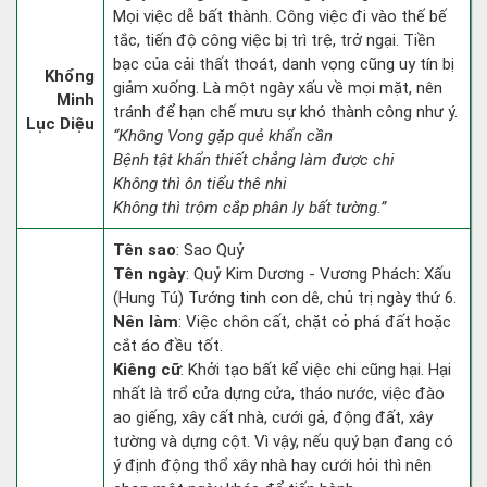
Mọi việc dễ bất thành. Công việc đi vào thế bế
tắc, tiến độ công việc bị trì trệ, trở ngại. Tiền
bạc của cải thất thoát, danh vọng cũng uy tín bị
Khổng
giảm xuống. Là một ngày xấu về mọi mặt, nên
Minh
tránh để hạn chế mưu sự khó thành công như ý.
Lục Diệu
“Không Vong gặp quẻ khẩn cần
Bệnh tật khẩn thiết chẳng làm được chi
Không thì ôn tiểu thê nhi
Không thì trộm cắp phân ly bất tường.”
Tên sao
: Sao Quỷ
Tên ngày
: Quỷ Kim Dương - Vương Phách: Xấu
(Hung Tú) Tướng tinh con dê, chủ trị ngày thứ 6.
Nên làm
: Việc chôn cất, chặt cỏ phá đất hoặc
cắt áo đều tốt.
Kiêng cữ
: Khởi tạo bất kể việc chi cũng hại. Hại
nhất là trổ cửa dựng cửa, tháo nước, việc đào
ao giếng, xây cất nhà, cưới gả, động đất, xây
tường và dựng cột. Vì vậy, nếu quý bạn đang có
ý định động thổ xây nhà hay cưới hỏi thì nên