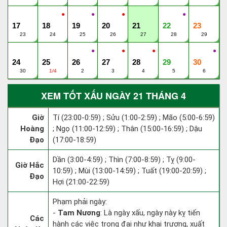
●
●
●
●
17
18
19
20
21
22
23
23
24
25
26
27
28
29
●
●
●
●
24
25
26
27
28
29
30
30
1/4
2
3
4
5
6
XEM TỐT XẤU NGÀY 21 THÁNG 4
Giờ
Tí (23:00-0:59) ; Sửu (1:00-2:59) ; Mão (5:00-6:59)
Hoàng
; Ngọ (11:00-12:59) ; Thân (15:00-16:59) ; Dậu
Đạo
(17:00-18:59)
Dần (3:00-4:59) ; Thìn (7:00-8:59) ; Tỵ (9:00-
Giờ Hắc
10:59) ; Mùi (13:00-14:59) ; Tuất (19:00-20:59) ;
Đạo
Hợi (21:00-22:59)
Phạm phải ngày:
-
Tam Nương
: Là ngày xấu, ngày này kỵ tiến
Các
hành các việc trọng đại như khai trương, xuất