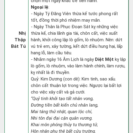
chọn một ngày khác để tiến hành.
Ngoại lệ
:
- Ngày Tý Đăng Viên thừa kế tước phong rất
tốt, đồng thời phó nhiệm may mắn.
- Ngày Thân là Phục Đoạn Sát kỵ những việc
Nhị
thừa kế, chia lãnh gia tài, chôn cất, việc xuất
Thập
hành, khởi công lập lò gốm, lò nhuộm. Nên: dứt
Bát Tú
vú trẻ em, xây tường, kết dứt điều hung hại, lấp
hang lỗ, làm cầu tiêu.
- Nhằm ngày 16 Âm Lịch là ngày
Diệt Một
kỵ lập
lò gốm, lò nhuộm, vào làm hành chính, làm rượu,
kỵ nhất là đi thuyền.
Quỷ: Kim Dương (con dê): Kim tinh, sao xấu.
chôn cất thuận lợi trong việc. Ngược lại bất lợi
cho việc xây cất và gả cưới.
“Quỷ tinh khởi tạo tất nhân vong,
Đường tiền bất kiến chủ nhân lang,
Mai táng thử nhật, quan lộc chí,
Nhi tôn đại đại cận quân vương.
Khai môn phóng thủy tu thương tử,
Hôn nhân phu thê bất cửu trường.