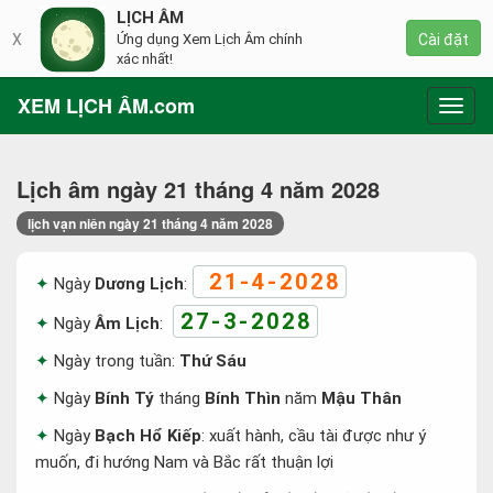
LỊCH ÂM
X
Ứng dụng Xem Lịch Âm chính
Cài đặt
xác nhất!
XEM LỊCH ÂM.com
Toggl
navig
Lịch âm ngày 21 tháng 4 năm 2028
lịch vạn niên ngày 21 tháng 4 năm 2028
21-4-2028
Ngày
Dương Lịch
:
27-3-2028
Ngày
Âm Lịch
:
Ngày trong tuần:
Thứ Sáu
Ngày
Bính Tý
tháng
Bính Thìn
năm
Mậu Thân
Ngày
Bạch Hổ Kiếp
: xuất hành, cầu tài được như ý
muốn, đi hướng Nam và Bắc rất thuận lợi