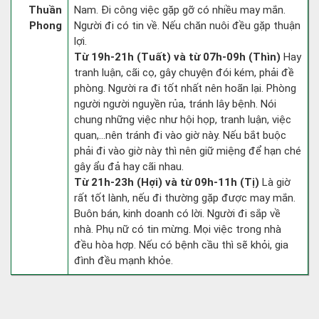
Thuần
Nam. Đi công việc gặp gỡ có nhiều may mắn.
Phong
Người đi có tin về. Nếu chăn nuôi đều gặp thuận
lợi.
Từ 19h-21h (Tuất) và từ 07h-09h (Thìn)
Hay
tranh luận, cãi cọ, gây chuyện đói kém, phải đề
phòng. Người ra đi tốt nhất nên hoãn lại. Phòng
người người nguyền rủa, tránh lây bệnh. Nói
chung những việc như hội họp, tranh luận, việc
quan,…nên tránh đi vào giờ này. Nếu bắt buộc
phải đi vào giờ này thì nên giữ miệng để hạn ché
gây ẩu đả hay cãi nhau.
Từ 21h-23h (Hợi) và từ 09h-11h (Tị)
Là giờ
rất tốt lành, nếu đi thường gặp được may mắn.
Buôn bán, kinh doanh có lời. Người đi sắp về
nhà. Phụ nữ có tin mừng. Mọi việc trong nhà
đều hòa hợp. Nếu có bệnh cầu thì sẽ khỏi, gia
đình đều mạnh khỏe.