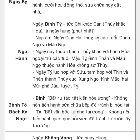
Ngày Kỵ
hành, cưới hỏi, động thổ, sửa chữa hay cất
nhà,...
Ngày:
Bính Tý
- tức Chi khắc Can (Thủy khắc
Hỏa), là ngày hung (phạt nhật).
- Nạp âm: Ngày Giản Hạ Thủy, kỵ các tuổi: Canh
Ngọ và Mậu Ngọ.
Ngũ
- Ngày này thuộc hành Thủy khắc với hành Hỏa,
Hành
ngoại trừ các tuổi: Mậu Tý, Bính Thân và Mậu
Ngọ thuộc hành Hỏa không sợ Thủy.
- Ngày Tý lục hợp với Sửu, tam hợp với Thìn và
Thân thành Thủy cục. Xung Ngọ, hình Mão, hại
Mùi, phá Dậu, tuyệt Tỵ.
-
Bính
: “Bất tu táo tất kiến hỏa ương” - Không
Bành Tổ
nên tiến hành sửa chữa bếp để tránh bị hỏa tai
Bách Kỵ
-
Tý
: “Bất vấn bốc tự nhạ tai ương” - Không nên
Nhật
tiến hành gieo quẻ hỏi việc để tránh tự rước lấy
tai ương
Ngày:
Không Vong
- tức ngày Hung.