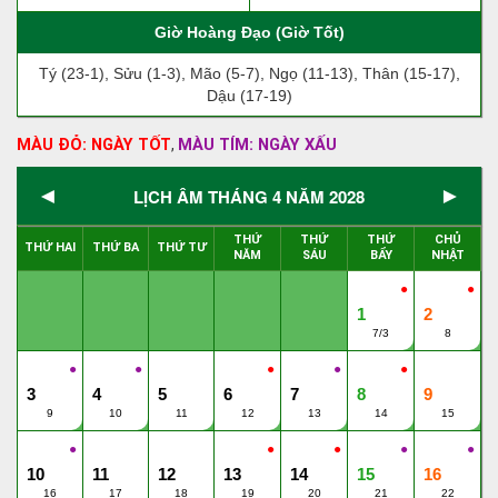
Giờ Hoàng Đạo (Giờ Tốt)
Tý (23-1), Sửu (1-3), Mão (5-7), Ngọ (11-13), Thân (15-17),
Dậu (17-19)
MÀU ĐỎ: NGÀY TỐT
MÀU TÍM: NGÀY XẤU
,
◄
►
LỊCH ÂM THÁNG 4 NĂM 2028
THỨ
THỨ
THỨ
CHỦ
THỨ HAI
THỨ BA
THỨ TƯ
NĂM
SÁU
BẨY
NHẬT
●
●
1
2
7/3
8
●
●
●
●
●
3
4
5
6
7
8
9
9
10
11
12
13
14
15
●
●
●
●
●
10
11
12
13
14
15
16
16
17
18
19
20
21
22