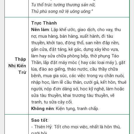
Tu thổ trúc tường thương sản nữ,
Thủ phù song nữ lệ uông uông.”
Trực Thành
Nên làm
: Lập khế ước, giao dịch, cho vay, thu
nợ, mua hàng, bán hàng, xuất hành, đi tàu
thuyền, khởi tạo, động thổ, san nền đắp nền,
gắn cửa, đặt táng, kê gác, dựng xây kho vựa,
làm hay sửa chữa phòng bếp, thờ phụng Táo
Thập
Thần, lắp đặt máy móc ( hay các loại máy ), gặt
Nhị Kiến
lúa, đào ao giếng, tháo nước, cầu thầy chữa
Trừ
bệnh, mua gia súc, các việc trong vụ chăn nuôi,
nhập học, làm lễ cầu thân, cưới gả, kết hôn, thuê
người, nộp đơn dâng sớ, học kỹ nghệ, làm hoặc
sửa tàu thuyền, khai trương tàu thuyền, vẽ
tranh, tu sửa cây cối.
Không nên
: Kiện tụng, tranh chấp.
Sao tốt
:
- Thiên Hỷ: Tốt cho mọi việc, nhất là hôn thú,
cưới hỏi.