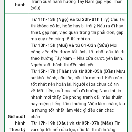
Tránh xuất hành hướng Tây Nam gặp Hạc Thần
hành
(xấu)
Từ 11h-13h (Ngọ) và từ 23h-01h (Tý)
Cầu tài
thì không có lợi, hoặc hay bị trái ý. Nếu ra đi hay
thiệt, gặp nạn, việc quan trọng thì phải đòn, gặp
ma quỷ nên cúng tế thì mới an.
Từ 13h-15h (Mùi) và từ 01-03h (Sửu)
Mọi
công việc đều được tốt lành, tốt nhất cầu tài đi
theo hướng Tây Nam – Nhà cửa được yên lành.
Người xuất hành thì đều bình yên.
Từ 15h-17h (Thân) và từ 03h-05h (Dần)
Mưu
sự khó thành, cầu lộc, cầu tài mờ mịt. Kiện cáo
tốt nhất nên hoãn lại. Người đi xa chưa có tin
về. Mất tiền, mất của nếu đi hướng Nam thì tìm
nhanh mới thấy. Đề phòng tranh cãi, mâu thuẫn
hay miệng tiếng tầm thường. Việc làm chậm, lâu
la nhưng tốt nhất làm việc gì đều cần chắc
Giờ xuất
chắn.
hành
Từ 17h-19h (Dậu) và từ 05h-07h (Mão)
Tin
Theo Lý
vui sắp tới, nếu cầu lộc, cầu tài thì đi hướng