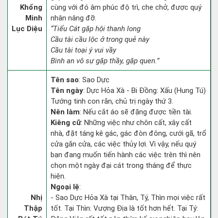
Khổng
cùng với đó âm phúc độ trì, che chở, được quý
Minh
nhân nâng đỡ.
Lục Diệu
“Tiểu Cát gặp hội thanh long
Cầu tài cầu lộc ở trong quẻ này
Cầu tài toại ý vui vầy
Bình an vô sự gặp thầy, gặp quen.”
Tên sao
: Sao Dực
Tên ngày
: Dực Hỏa Xà - Bi Đồng: Xấu (Hung Tú)
Tướng tinh con rắn, chủ trị ngày thứ 3.
Nên làm
: Nếu cắt áo sẽ đặng được tiền tài.
Kiêng cữ
: Những việc như chôn cất, xây cất
nhà, đặt táng kê gác, gác đòn đông, cưới gã, trổ
cửa gắn cửa, các việc thủy lợi. Vì vậy, nếu quý
bạn đang muốn tiến hành các việc trên thì nên
chọn một ngày đại cát trong tháng để thực
hiện.
Ngoại lệ
:
Nhị
- Sao Dực Hỏa Xà tại Thân, Tý, Thìn mọi việc rất
Thập
tốt. Tại Thìn: Vượng Địa là tốt hơn hết. Tại Tý: