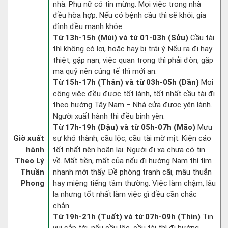
nhà. Phụ nữ có tin mừng. Mọi việc trong nhà
đều hòa hợp. Nếu có bệnh cầu thì sẽ khỏi, gia
đình đều mạnh khỏe.
Từ 13h-15h (Mùi) và từ 01-03h (Sửu)
Cầu tài
thì không có lợi, hoặc hay bị trái ý. Nếu ra đi hay
thiệt, gặp nạn, việc quan trọng thì phải đòn, gặp
ma quỷ nên cúng tế thì mới an.
Từ 15h-17h (Thân) và từ 03h-05h (Dần)
Mọi
công việc đều được tốt lành, tốt nhất cầu tài đi
theo hướng Tây Nam – Nhà cửa được yên lành.
Người xuất hành thì đều bình yên.
Từ 17h-19h (Dậu) và từ 05h-07h (Mão)
Mưu
Giờ xuất
sự khó thành, cầu lộc, cầu tài mờ mịt. Kiện cáo
hành
tốt nhất nên hoãn lại. Người đi xa chưa có tin
Theo Lý
về. Mất tiền, mất của nếu đi hướng Nam thì tìm
Thuần
nhanh mới thấy. Đề phòng tranh cãi, mâu thuẫn
Phong
hay miệng tiếng tầm thường. Việc làm chậm, lâu
la nhưng tốt nhất làm việc gì đều cần chắc
chắn.
Từ 19h-21h (Tuất) và từ 07h-09h (Thìn)
Tin