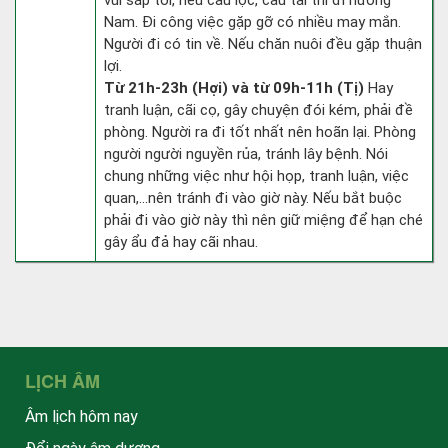
vui sắp tới, nếu cầu lộc, cầu tài thì đi hướng
Nam. Đi công việc gặp gỡ có nhiều may mắn.
Người đi có tin về. Nếu chăn nuôi đều gặp thuận
lợi.
Từ 21h-23h (Hợi) và từ 09h-11h (Tị)
Hay
tranh luận, cãi cọ, gây chuyện đói kém, phải đề
phòng. Người ra đi tốt nhất nên hoãn lại. Phòng
người người nguyền rủa, tránh lây bệnh. Nói
chung những việc như hội họp, tranh luận, việc
quan,…nên tránh đi vào giờ này. Nếu bắt buộc
phải đi vào giờ này thì nên giữ miệng để hạn ché
gây ẩu đả hay cãi nhau.
LỊCH ÂM
Âm lịch hôm nay