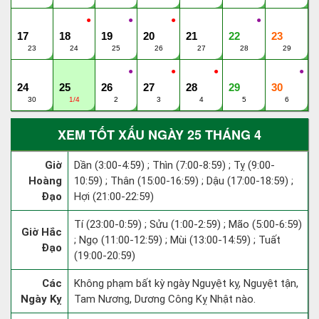
●
●
●
●
17
18
19
20
21
22
23
23
24
25
26
27
28
29
●
●
●
●
24
25
26
27
28
29
30
30
1/4
2
3
4
5
6
XEM TỐT XẤU NGÀY 25 THÁNG 4
Giờ
Dần (3:00-4:59) ; Thìn (7:00-8:59) ; Tỵ (9:00-
Hoàng
10:59) ; Thân (15:00-16:59) ; Dậu (17:00-18:59) ;
Đạo
Hợi (21:00-22:59)
Tí (23:00-0:59) ; Sửu (1:00-2:59) ; Mão (5:00-6:59)
Giờ Hắc
; Ngọ (11:00-12:59) ; Mùi (13:00-14:59) ; Tuất
Đạo
(19:00-20:59)
Các
Không phạm bất kỳ ngày Nguyệt kỵ, Nguyệt tận,
Ngày Kỵ
Tam Nương, Dương Công Kỵ Nhật nào.