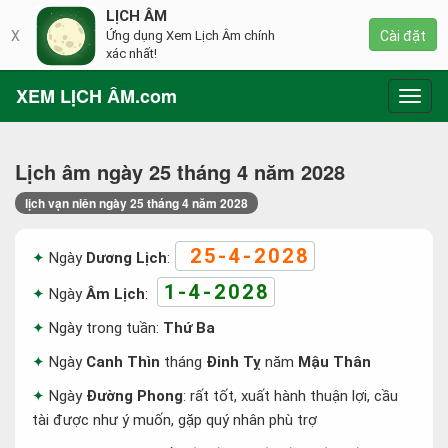
LỊCH ÂM
X
Ứng dụng Xem Lịch Âm chính
Cài đặt
xác nhất!
XEM LỊCH ÂM.com
Toggl
navig
Lịch âm ngày 25 tháng 4 năm 2028
lịch vạn niên ngày 25 tháng 4 năm 2028
25-4-2028
Ngày
Dương Lịch
:
1-4-2028
Ngày
Âm Lịch
:
Ngày trong tuần:
Thứ Ba
Ngày
Canh Thìn
tháng
Đinh Tỵ
năm
Mậu Thân
Ngày
Đường Phong
: rất tốt, xuất hành thuận lợi, cầu
tài được như ý muốn, gặp quý nhân phù trợ