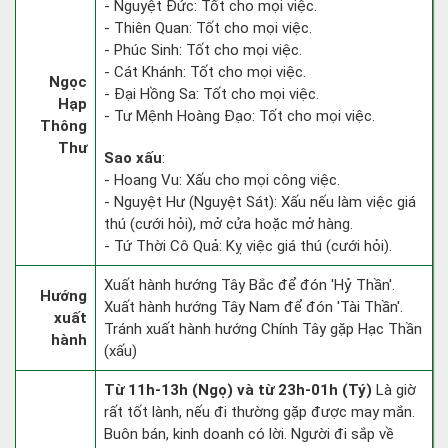
- Nguyệt Đức: Tốt cho mọi việc.
- Thiên Quan: Tốt cho mọi việc.
- Phúc Sinh: Tốt cho mọi việc.
- Cát Khánh: Tốt cho mọi việc.
Ngọc
- Đại Hồng Sa: Tốt cho mọi việc.
Hạp
- Tư Mệnh Hoàng Đạo: Tốt cho mọi việc.
Thông
Thư
Sao xấu
:
- Hoang Vu: Xấu cho mọi công việc.
- Nguyệt Hư (Nguyệt Sát): Xấu nếu làm việc giá
thú (cưới hỏi), mở cửa hoặc mở hàng.
- Tứ Thời Cô Quả: Kỵ việc giá thú (cưới hỏi).
Xuất hành hướng Tây Bắc để đón 'Hỷ Thần'.
Hướng
Xuất hành hướng Tây Nam để đón 'Tài Thần'.
xuất
Tránh xuất hành hướng Chính Tây gặp Hạc Thần
hành
(xấu)
Từ 11h-13h (Ngọ) và từ 23h-01h (Tý)
Là giờ
rất tốt lành, nếu đi thường gặp được may mắn.
Buôn bán, kinh doanh có lời. Người đi sắp về