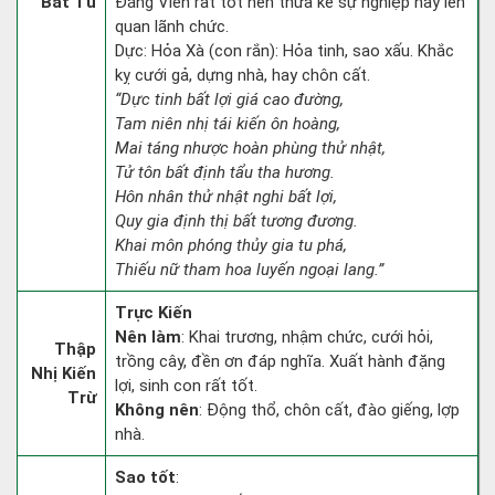
Bát Tú
Đăng Viên rất tốt nên thừa kế sự nghiệp hay lên
quan lãnh chức.
Dực: Hỏa Xà (con rắn): Hỏa tinh, sao xấu. Khắc
kỵ cưới gả, dựng nhà, hay chôn cất.
“Dực tinh bất lợi giá cao đường,
Tam niên nhị tái kiến ôn hoàng,
Mai táng nhược hoàn phùng thử nhật,
Tử tôn bất định tẩu tha hương.
Hôn nhân thử nhật nghi bất lợi,
Quy gia định thị bất tương đương.
Khai môn phóng thủy gia tu phá,
Thiếu nữ tham hoa luyến ngoại lang.”
Trực Kiến
Nên làm
: Khai trương, nhậm chức, cưới hỏi,
Thập
trồng cây, đền ơn đáp nghĩa. Xuất hành đặng
Nhị Kiến
lợi, sinh con rất tốt.
Trừ
Không nên
: Động thổ, chôn cất, đào giếng, lợp
nhà.
Sao tốt
: