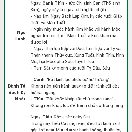
Ngày:
Canh Thìn
- tức Chi sinh Can (Thổ sinh
Kim), ngày này là ngày cát (nghĩa nhật).
- Nạp âm: Ngày Bạch Lạp Kim, kỵ các tuổi: Giáp
Tuất và Mậu Tuất.
- Ngày này thuộc hành Kim khắc với hành Mộc,
Ngũ
ngoại trừ các tuổi: Mậu Tuất vì Kim khắc mà
Hành
được lợi.
- Ngày Thìn lục hợp với Dậu, tam hợp với Tý và
Thân thành Thủy cục. Xung Tuất, hình Thìn, hình
Mùi, hại Mão, phá Sửu, tuyệt Tuất.
- Tam Sát kỵ mệnh các tuổi Tỵ, Dậu, Sửu.
-
Canh
: “Bất kinh lạc chức cơ hư trướng” -
Bành Tổ
Không nên tiến hành quay tơ để tránh cũi dệt
Bách Kỵ
hư hại ngang
Nhật
-
Thìn
: “Bất khốc khấp tất chủ trọng tang” -
Không nên khóc lóc để tránh chủ có trùng tang
Ngày:
Tiểu Cát
- tức ngày Cát.
Trong này Tiểu Cát mọi việc đều tốt lành và ít
gặp trở ngại. Mưu đại sự hanh thông, thuận lợi,