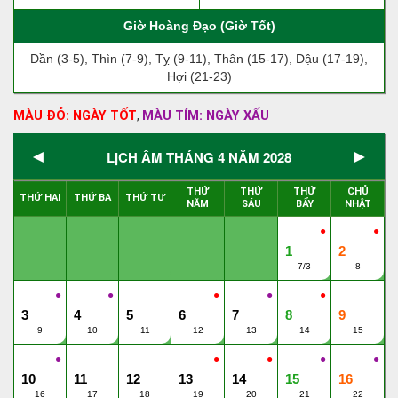
Giờ Hoàng Đạo (Giờ Tốt)
Dần (3-5), Thìn (7-9), Tỵ (9-11), Thân (15-17), Dậu (17-19),
Hợi (21-23)
MÀU ĐỎ: NGÀY TỐT
MÀU TÍM: NGÀY XẤU
,
◄
►
LỊCH ÂM THÁNG 4 NĂM 2028
THỨ
THỨ
THỨ
CHỦ
THỨ HAI
THỨ BA
THỨ TƯ
NĂM
SÁU
BẨY
NHẬT
●
●
1
2
7/3
8
●
●
●
●
●
3
4
5
6
7
8
9
9
10
11
12
13
14
15
●
●
●
●
●
10
11
12
13
14
15
16
16
17
18
19
20
21
22