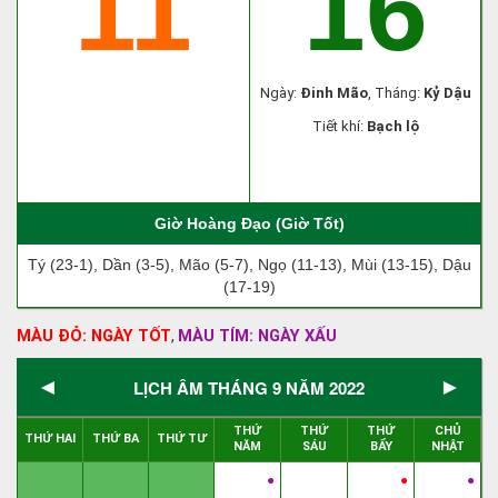
11
16
Ngày:
Đinh Mão
, Tháng:
Kỷ Dậu
Tiết khí:
Bạch lộ
Giờ Hoàng Đạo (Giờ Tốt)
Tý (23-1), Dần (3-5), Mão (5-7), Ngọ (11-13), Mùi (13-15), Dậu
(17-19)
MÀU ĐỎ: NGÀY TỐT
MÀU TÍM: NGÀY XẤU
,
◄
►
LỊCH ÂM THÁNG 9 NĂM 2022
THỨ
THỨ
THỨ
CHỦ
THỨ HAI
THỨ BA
THỨ TƯ
NĂM
SÁU
BẨY
NHẬT
●
●
●