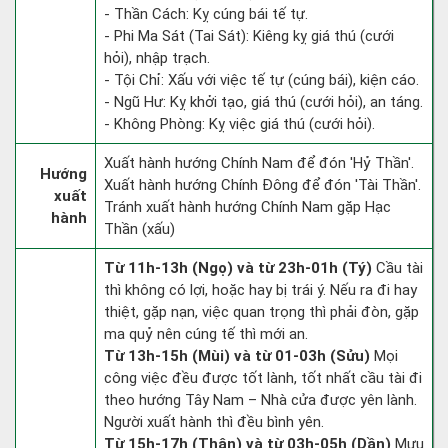
- Thần Cách: Kỵ cúng bái tế tự.
- Phi Ma Sát (Tai Sát): Kiêng kỵ giá thú (cưới
hỏi), nhập trạch.
- Tội Chỉ: Xấu với việc tế tự (cúng bái), kiện cáo.
- Ngũ Hư: Kỵ khởi tạo, giá thú (cưới hỏi), an táng.
- Không Phòng: Kỵ việc giá thú (cưới hỏi).
Xuất hành hướng Chính Nam để đón 'Hỷ Thần'.
Hướng
Xuất hành hướng Chính Đông để đón 'Tài Thần'.
xuất
Tránh xuất hành hướng Chính Nam gặp Hạc
hành
Thần (xấu)
Từ 11h-13h (Ngọ) và từ 23h-01h (Tý)
Cầu tài
thì không có lợi, hoặc hay bị trái ý. Nếu ra đi hay
thiệt, gặp nạn, việc quan trọng thì phải đòn, gặp
ma quỷ nên cúng tế thì mới an.
Từ 13h-15h (Mùi) và từ 01-03h (Sửu)
Mọi
công việc đều được tốt lành, tốt nhất cầu tài đi
theo hướng Tây Nam – Nhà cửa được yên lành.
Người xuất hành thì đều bình yên.
Từ 15h-17h (Thân) và từ 03h-05h (Dần)
Mưu