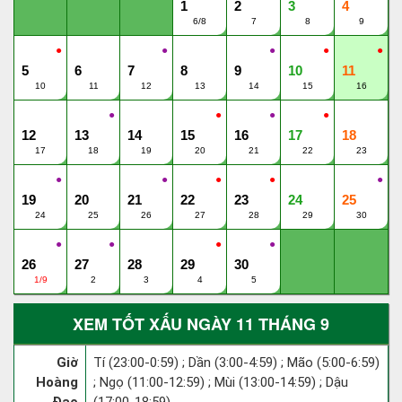
1
2
3
4
6/8
7
8
9
●
●
●
●
●
5
6
7
8
9
10
11
10
11
12
13
14
15
16
●
●
●
●
12
13
14
15
16
17
18
17
18
19
20
21
22
23
●
●
●
●
●
19
20
21
22
23
24
25
24
25
26
27
28
29
30
●
●
●
●
26
27
28
29
30
1/9
2
3
4
5
XEM TỐT XẤU NGÀY 11 THÁNG 9
Giờ
Tí (23:00-0:59) ; Dần (3:00-4:59) ; Mão (5:00-6:59)
Hoàng
; Ngọ (11:00-12:59) ; Mùi (13:00-14:59) ; Dậu