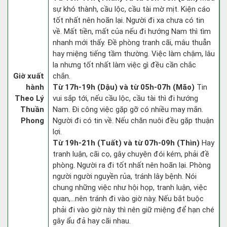
sự khó thành, cầu lộc, cầu tài mờ mịt. Kiện cáo
tốt nhất nên hoãn lại. Người đi xa chưa có tin
về. Mất tiền, mất của nếu đi hướng Nam thì tìm
nhanh mới thấy. Đề phòng tranh cãi, mâu thuẫn
hay miệng tiếng tầm thường. Việc làm chậm, lâu
la nhưng tốt nhất làm việc gì đều cần chắc
Giờ xuất
chắn.
hành
Từ 17h-19h (Dậu) và từ 05h-07h (Mão)
Tin
Theo Lý
vui sắp tới, nếu cầu lộc, cầu tài thì đi hướng
Thuần
Nam. Đi công việc gặp gỡ có nhiều may mắn.
Phong
Người đi có tin về. Nếu chăn nuôi đều gặp thuận
lợi.
Từ 19h-21h (Tuất) và từ 07h-09h (Thìn)
Hay
tranh luận, cãi cọ, gây chuyện đói kém, phải đề
phòng. Người ra đi tốt nhất nên hoãn lại. Phòng
người người nguyền rủa, tránh lây bệnh. Nói
chung những việc như hội họp, tranh luận, việc
quan,…nên tránh đi vào giờ này. Nếu bắt buộc
phải đi vào giờ này thì nên giữ miệng để hạn ché
gây ẩu đả hay cãi nhau.