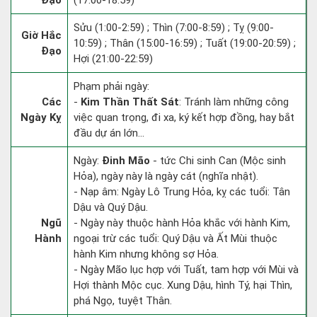
Đạo
(17:00-18:59)
Sửu (1:00-2:59) ; Thìn (7:00-8:59) ; Tỵ (9:00-
Giờ Hắc
10:59) ; Thân (15:00-16:59) ; Tuất (19:00-20:59) ;
Đạo
Hợi (21:00-22:59)
Phạm phải ngày:
Các
-
Kim Thần Thất Sát
: Tránh làm những công
Ngày Kỵ
việc quan trọng, đi xa, ký kết hợp đồng, hay bắt
đầu dự án lớn...
Ngày:
Đinh Mão
- tức Chi sinh Can (Mộc sinh
Hỏa), ngày này là ngày cát (nghĩa nhật).
- Nạp âm: Ngày Lô Trung Hỏa, kỵ các tuổi: Tân
Dậu và Quý Dậu.
Ngũ
- Ngày này thuộc hành Hỏa khắc với hành Kim,
Hành
ngoại trừ các tuổi: Quý Dậu và Ất Mùi thuộc
hành Kim nhưng không sợ Hỏa.
- Ngày Mão lục hợp với Tuất, tam hợp với Mùi và
Hợi thành Mộc cục. Xung Dậu, hình Tý, hại Thìn,
phá Ngọ, tuyệt Thân.