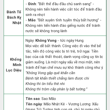
-
Đinh
: “Bất thế đầu đầu chủ sanh sang” -
Không nên tiến hành việc cắt tóc để tránh đầu
Bành Tổ
sinh ra nhọt
Bách Kỵ
-
Mão
: “Bất xuyên tỉnh tuyền thủy bất hương” -
Nhật
Không nên tiến hành đào giếng nước để tránh
nước sẽ không trong lành
Ngày:
Không Vong
- tức ngày Hung.
Mọi việc dễ bất thành. Công việc đi vào thế bế
tắc, tiến độ công việc bị trì trệ, trở ngại. Tiền
bạc của cải thất thoát, danh vọng cũng uy tín bị
Khổng
giảm xuống. Là một ngày xấu về mọi mặt, nên
Minh
tránh để hạn chế mưu sự khó thành công như ý.
Lục Diệu
“Không Vong gặp quẻ khẩn cần
Bệnh tật khẩn thiết chẳng làm được chi
Không thì ôn tiểu thê nhi
Không thì trộm cắp phân ly bất tường.”
Tên sao
: Sao Mão
Tên ngày
: Mão Nhật Kê - Vương Lương: Xấu
(Hung Tú) Tướng tinh con gà, chủ trị ngày chủ