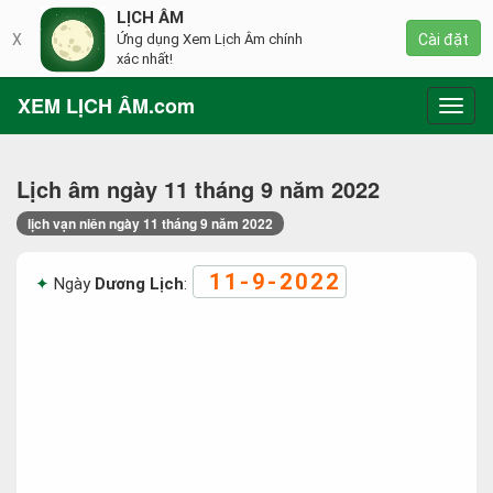
LỊCH ÂM
X
Ứng dụng Xem Lịch Âm chính
Cài đặt
xác nhất!
XEM LỊCH ÂM.com
Toggl
navig
Lịch âm ngày 11 tháng 9 năm 2022
lịch vạn niên ngày 11 tháng 9 năm 2022
11-9-2022
Ngày
Dương Lịch
: