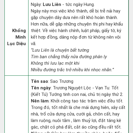
Ngày:
Lưu Liên
- tức ngày Hung.
Ngày này mọi việc khó thành, dễ bị trễ nải hay
gặp chuyện dây dưa nên rất khó hoàn thành.
Hơn nữa, dễ gặp những chuyện thị phi hay khẩu
Khổng
thiệt. Về việc hành chính, luật pháp, giấy tờ, ký
Minh
kết hợp đồng, dâng nộp đơn từ không nên vội
Lục Diệu
vã.
“Lưu Liên là chuyện bất tường
Tìm bạn chẳng thấy nửa đường phân ly
Không thì lưu lạc một khi
Nhiều đường trắc trở nhiều khi nhọc nhằn.”
Tên sao
: Sao Trương
Tên ngày
: Trương Nguyệt Lộc - Vạn Tu: Tốt
(Kiết Tú) Tướng tinh con nai, chủ trị ngày thứ 2.
Nên làm
: Khởi công tạo tác trăm việc đều tốt.
Trong đó, tốt nhất là che mái dựng hiên, xây cất
nhà, trổ cửa dựng cửa, cưới gả, chôn cất, hay
làm ruộng, nuôi tằm , làm thuỷ lợi, đặt táng kê
gác, chặt cỏ phá đất, cắt áo cũng đều rất tốt.