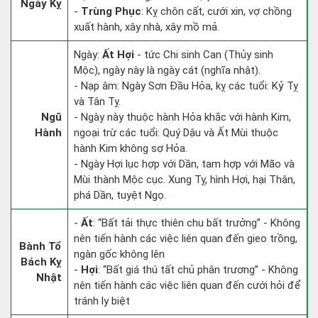
Ngày Kỵ
-
Trùng Phục
: Kỵ chôn cất, cưới xin, vợ chồng
xuất hành, xây nhà, xây mồ mả.
Ngày:
Ất Hợi
- tức Chi sinh Can (Thủy sinh
Mộc), ngày này là ngày cát (nghĩa nhật).
- Nạp âm: Ngày Sơn Đầu Hỏa, kỵ các tuổi: Kỷ Tỵ
và Tân Tỵ.
Ngũ
- Ngày này thuộc hành Hỏa khắc với hành Kim,
Hành
ngoại trừ các tuổi: Quý Dậu và Ất Mùi thuộc
hành Kim không sợ Hỏa.
- Ngày Hợi lục hợp với Dần, tam hợp với Mão và
Mùi thành Mộc cục. Xung Tỵ, hình Hợi, hại Thân,
phá Dần, tuyệt Ngọ.
-
Ất
: “Bất tải thực thiên chu bất trưởng” - Không
nên tiến hành các việc liên quan đến gieo trồng,
Bành Tổ
ngàn gốc không lên
Bách Kỵ
-
Hợi
: “Bất giá thú tất chủ phân trương” - Không
Nhật
nên tiến hành các việc liên quan đến cưới hỏi để
tránh ly biệt