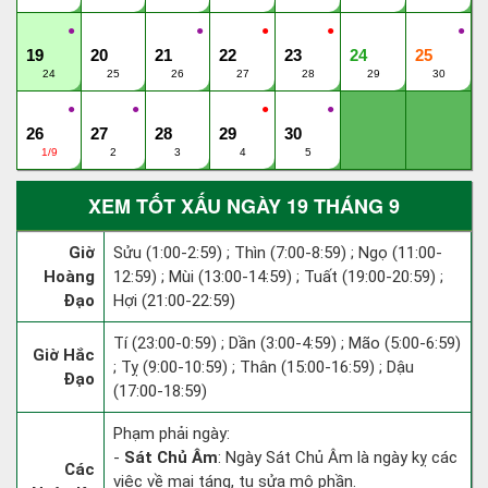
●
●
●
●
●
19
20
21
22
23
24
25
24
25
26
27
28
29
30
●
●
●
●
26
27
28
29
30
1/9
2
3
4
5
XEM TỐT XẤU NGÀY 19 THÁNG 9
Giờ
Sửu (1:00-2:59) ; Thìn (7:00-8:59) ; Ngọ (11:00-
Hoàng
12:59) ; Mùi (13:00-14:59) ; Tuất (19:00-20:59) ;
Đạo
Hợi (21:00-22:59)
Tí (23:00-0:59) ; Dần (3:00-4:59) ; Mão (5:00-6:59)
Giờ Hắc
; Tỵ (9:00-10:59) ; Thân (15:00-16:59) ; Dậu
Đạo
(17:00-18:59)
Phạm phải ngày:
-
Sát Chủ Âm
: Ngày Sát Chủ Âm là ngày kỵ các
Các
việc về mai táng, tu sửa mộ phần.