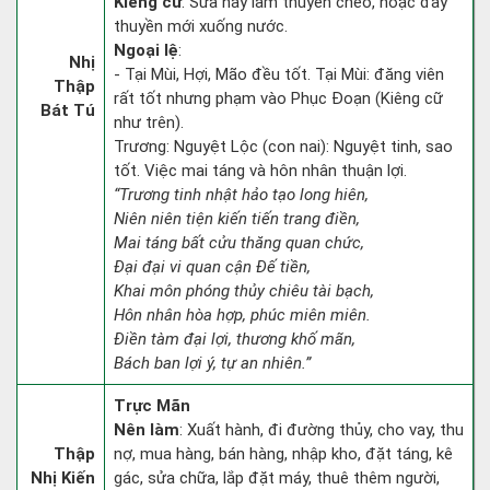
Kiêng cữ
: Sửa hay làm thuyền chèo, hoặc đẩy
thuyền mới xuống nước.
Ngoại lệ
:
Nhị
- Tại Mùi, Hợi, Mão đều tốt. Tại Mùi: đăng viên
Thập
rất tốt nhưng phạm vào Phục Đoạn (Kiêng cữ
Bát Tú
như trên).
Trương: Nguyệt Lộc (con nai): Nguyệt tinh, sao
tốt. Việc mai táng và hôn nhân thuận lợi.
“Trương tinh nhật hảo tạo long hiên,
Niên niên tiện kiến tiến trang điền,
Mai táng bất cửu thăng quan chức,
Đại đại vi quan cận Đế tiền,
Khai môn phóng thủy chiêu tài bạch,
Hôn nhân hòa hợp, phúc miên miên.
Điền tàm đại lợi, thương khố mãn,
Bách ban lợi ý, tự an nhiên.”
Trực Mãn
Nên làm
: Xuất hành, đi đường thủy, cho vay, thu
Thập
nợ, mua hàng, bán hàng, nhập kho, đặt táng, kê
Nhị Kiến
gác, sửa chữa, lắp đặt máy, thuê thêm người,