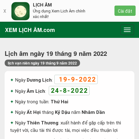
LỊCH ÂM
X
Ứng dụng Xem Lịch Âm chính
Cài đặt
xác nhất!
XEM LỊCH ÂM.com
Toggl
navig
Lịch âm ngày 19 tháng 9 năm 2022
lịch vạn niên ngày 19 tháng 9 năm 2022
19-9-2022
Ngày
Dương Lịch
:
24-8-2022
Ngày
Âm Lịch
:
Ngày trong tuần:
Thứ Hai
Ngày
Ất Hợi
tháng
Kỷ Dậu
năm
Nhâm Dần
Ngày
Thiên Thương
: xuất hành để gặp cấp trên thì
tuyệt vời, cầu tài thì được tài, mọi việc đều thuận lợi