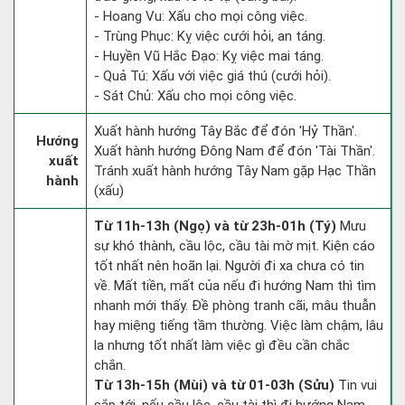
- Hoang Vu: Xấu cho mọi công việc.
- Trùng Phục: Kỵ việc cưới hỏi, an táng.
- Huyền Vũ Hắc Đạo: Kỵ việc mai táng.
- Quả Tú: Xấu với việc giá thú (cưới hỏi).
- Sát Chủ: Xấu cho mọi công việc.
Xuất hành hướng Tây Bắc để đón 'Hỷ Thần'.
Hướng
Xuất hành hướng Đông Nam để đón 'Tài Thần'.
xuất
Tránh xuất hành hướng Tây Nam gặp Hạc Thần
hành
(xấu)
Từ 11h-13h (Ngọ) và từ 23h-01h (Tý)
Mưu
sự khó thành, cầu lộc, cầu tài mờ mịt. Kiện cáo
tốt nhất nên hoãn lại. Người đi xa chưa có tin
về. Mất tiền, mất của nếu đi hướng Nam thì tìm
nhanh mới thấy. Đề phòng tranh cãi, mâu thuẫn
hay miệng tiếng tầm thường. Việc làm chậm, lâu
la nhưng tốt nhất làm việc gì đều cần chắc
chắn.
Từ 13h-15h (Mùi) và từ 01-03h (Sửu)
Tin vui