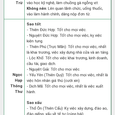
Trừ
vào học kỹ nghệ, làm chuồng gà ngỗng vịt.
Không nên
: Lên quan lãnh chức, uống thuốc,
vào làm hành chính, dâng nộp đơn từ.
Sao tốt
:
- Thiên Đức Hợp: Tốt cho mọi việc.
- Nguyệt Đức Hợp: Tốt cho mọi việc, kỵ việc
kiện tụng.
- Thiên Phú (Trực Mãn): Tốt cho mọi việc, nhất
là khai trương, việc xây dựng nhà cửa và an táng.
- Lộc Khố: Tốt cho việc khai trương, kinh doanh,
cầu tài, giao dịch.
- Nguyệt Giải: Tốt cho mọi việc.
Ngọc
- Yếu Yên (Thiên Quý): Tốt cho mọi việc, nhất là
Hạp
việc hôn nhân giá thú (cưới xin).
Thông
- Dịch Mã: Tốt cho mọi việc, nhất là việc xuất
Thư
hành.
Sao xấu
:
- Thổ Ôn (Thiên Cẩu): Kỵ việc xây dựng, đào ao,
đào giếng, xấu về tế tự (cúng bái).