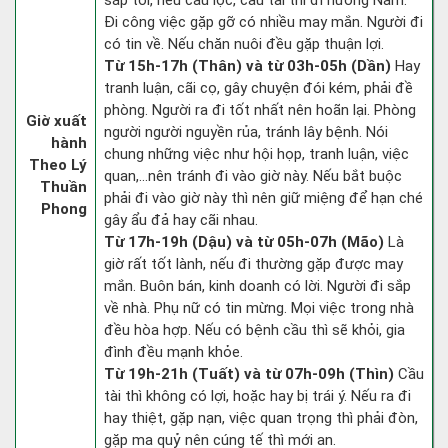
sắp tới, nếu cầu lộc, cầu tài thì đi hướng Nam.
Đi công việc gặp gỡ có nhiều may mắn. Người đi
có tin về. Nếu chăn nuôi đều gặp thuận lợi.
Từ 15h-17h (Thân) và từ 03h-05h (Dần)
Hay
tranh luận, cãi cọ, gây chuyện đói kém, phải đề
phòng. Người ra đi tốt nhất nên hoãn lại. Phòng
Giờ xuất
người người nguyền rủa, tránh lây bệnh. Nói
hành
chung những việc như hội họp, tranh luận, việc
Theo Lý
quan,…nên tránh đi vào giờ này. Nếu bắt buộc
Thuần
phải đi vào giờ này thì nên giữ miệng để hạn ché
Phong
gây ẩu đả hay cãi nhau.
Từ 17h-19h (Dậu) và từ 05h-07h (Mão)
Là
giờ rất tốt lành, nếu đi thường gặp được may
mắn. Buôn bán, kinh doanh có lời. Người đi sắp
về nhà. Phụ nữ có tin mừng. Mọi việc trong nhà
đều hòa hợp. Nếu có bệnh cầu thì sẽ khỏi, gia
đình đều mạnh khỏe.
Từ 19h-21h (Tuất) và từ 07h-09h (Thìn)
Cầu
tài thì không có lợi, hoặc hay bị trái ý. Nếu ra đi
hay thiệt, gặp nạn, việc quan trọng thì phải đòn,
gặp ma quỷ nên cúng tế thì mới an.