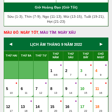
Giờ Hoàng Đạo (Giờ Tốt)
Sửu (1-3), Thìn (7-9), Ngọ (11-13), Mùi (13-15), Tuất (19-21),
Hợi (21-23)
MÀU ĐỎ: NGÀY TỐT
MÀU TÍM: NGÀY XẤU
,
◄
►
LỊCH ÂM THÁNG 9 NĂM 2022
THỨ
THỨ
THỨ
CHỦ
THỨ HAI
THỨ BA
THỨ TƯ
NĂM
SÁU
BẨY
NHẬT
●
●
●
1
2
3
4
6/8
7
8
9
●
●
●
●
●
5
6
7
8
9
10
11
10
11
12
13
14
15
16
●
●
●
●
12
13
14
15
16
17
18
17
18
19
20
21
22
23