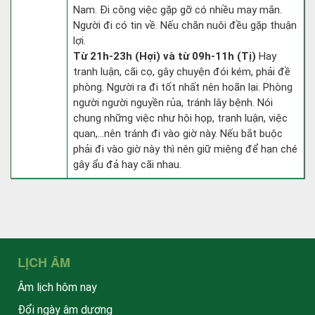
Nam. Đi công việc gặp gỡ có nhiều may mắn.
Người đi có tin về. Nếu chăn nuôi đều gặp thuận
lợi.
Từ 21h-23h (Hợi) và từ 09h-11h (Tị)
Hay
tranh luận, cãi cọ, gây chuyện đói kém, phải đề
phòng. Người ra đi tốt nhất nên hoãn lại. Phòng
người người nguyền rủa, tránh lây bệnh. Nói
chung những việc như hội họp, tranh luận, việc
quan,…nên tránh đi vào giờ này. Nếu bắt buộc
phải đi vào giờ này thì nên giữ miệng để hạn ché
gây ẩu đả hay cãi nhau.
LỊCH ÂM
Âm lịch hôm nay
Đổi ngày âm dương