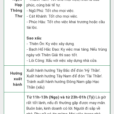
Hạp
phúc, cúng bái tế tự.
Thông
- Ngũ Phú: Tốt cho mọi việc.
Thư
- Cát Khánh: Tốt cho mọi việc.
- Phúc Hậu: Tốt cho việc khai trương hoặc cầu
tài lộc.
Sao xấu
:
- Thiên Ôn: Kỵ việc xây dựng.
- Bạch Hổ Hắc Đạo: Kỵ việc mai táng. Nếu trùng
ngày với Thiên Giải thì sao tốt.
- Lôi Công: Xấu với việc xây dựng nhà cửa.
Xuất hành hướng Tây Bắc để đón 'Hỷ Thần'.
Hướng
Xuất hành hướng Tây Nam để đón 'Tài Thần'.
xuất
Tránh xuất hành hướng Đông Nam gặp Hạc
hành
Thần (xấu)
Từ 11h-13h (Ngọ) và từ 23h-01h (Tý)
Là giờ
rất tốt lành, nếu đi thường gặp được may mắn.
Buôn bán, kinh doanh có lời. Người đi sắp về