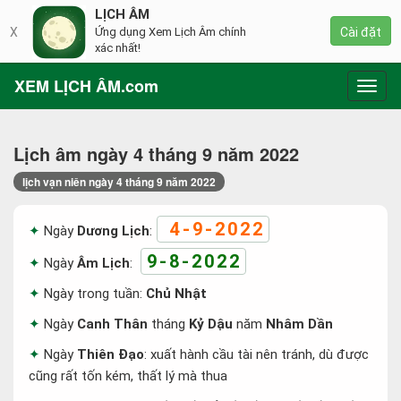
LỊCH ÂM
X
Ứng dụng Xem Lịch Âm chính
Cài đặt
xác nhất!
XEM LỊCH ÂM.com
Toggl
navig
Lịch âm ngày 4 tháng 9 năm 2022
lịch vạn niên ngày 4 tháng 9 năm 2022
4-9-2022
Ngày
Dương Lịch
:
9-8-2022
Ngày
Âm Lịch
:
Ngày trong tuần:
Chủ Nhật
Ngày
Canh Thân
tháng
Kỷ Dậu
năm
Nhâm Dần
Ngày
Thiên Đạo
: xuất hành cầu tài nên tránh, dù được
cũng rất tốn kém, thất lý mà thua