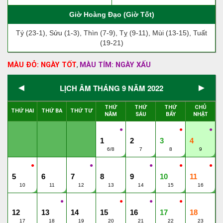
Giờ Hoàng Đạo (Giờ Tốt)
Tý (23-1), Sửu (1-3), Thìn (7-9), Tỵ (9-11), Mùi (13-15), Tuất
(19-21)
MÀU ĐỎ: NGÀY TỐT
MÀU TÍM: NGÀY XẤU
,
◄
►
LỊCH ÂM THÁNG 9 NĂM 2022
THỨ
THỨ
THỨ
CHỦ
THỨ HAI
THỨ BA
THỨ TƯ
NĂM
SÁU
BẨY
NHẬT
●
●
●
1
2
3
4
6/8
7
8
9
●
●
●
●
●
5
6
7
8
9
10
11
10
11
12
13
14
15
16
●
●
●
●
12
13
14
15
16
17
18
17
18
19
20
21
22
23