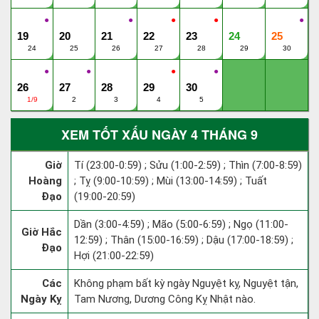
●
●
●
●
●
19
20
21
22
23
24
25
24
25
26
27
28
29
30
●
●
●
●
26
27
28
29
30
1/9
2
3
4
5
XEM TỐT XẤU NGÀY 4 THÁNG 9
Giờ
Tí (23:00-0:59) ; Sửu (1:00-2:59) ; Thìn (7:00-8:59)
Hoàng
; Tỵ (9:00-10:59) ; Mùi (13:00-14:59) ; Tuất
Đạo
(19:00-20:59)
Dần (3:00-4:59) ; Mão (5:00-6:59) ; Ngọ (11:00-
Giờ Hắc
12:59) ; Thân (15:00-16:59) ; Dậu (17:00-18:59) ;
Đạo
Hợi (21:00-22:59)
Các
Không phạm bất kỳ ngày Nguyệt kỵ, Nguyệt tận,
Ngày Kỵ
Tam Nương, Dương Công Kỵ Nhật nào.