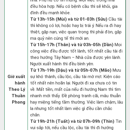
nhà. Phụ nữ có tin mừng. Mọi việc trong nhà
đều hòa hợp. Nếu có bệnh cầu thì sẽ khỏi, gia
đình đều mạnh khỏe.
Từ 13h-15h (Mùi) và từ 01-03h (Sửu)
Cầu tài
thì không có lợi, hoặc hay bị trái ý. Nếu ra đi hay
thiệt, gặp nạn, việc quan trọng thì phải đòn, gặp
ma quỷ nên cúng tế thì mới an.
Từ 15h-17h (Thân) và từ 03h-05h (Dần)
Mọi
công việc đều được tốt lành, tốt nhất cầu tài đi
theo hướng Tây Nam – Nhà cửa được yên lành.
Người xuất hành thì đều bình yên.
Từ 17h-19h (Dậu) và từ 05h-07h (Mão)
Mưu
Giờ xuất
sự khó thành, cầu lộc, cầu tài mờ mịt. Kiện cáo
hành
tốt nhất nên hoãn lại. Người đi xa chưa có tin
Theo Lý
về. Mất tiền, mất của nếu đi hướng Nam thì tìm
Thuần
nhanh mới thấy. Đề phòng tranh cãi, mâu thuẫn
Phong
hay miệng tiếng tầm thường. Việc làm chậm, lâu
la nhưng tốt nhất làm việc gì đều cần chắc
chắn.
Từ 19h-21h (Tuất) và từ 07h-09h (Thìn)
Tin
vui sắp tới, nếu cầu lộc, cầu tài thì đi hướng