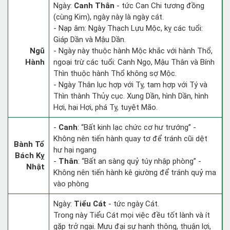
Ngày:
Canh Thân
- tức Can Chi tương đồng
(cùng Kim), ngày này là ngày cát.
- Nạp âm: Ngày Thạch Lựu Mộc, kỵ các tuổi:
Giáp Dần và Mậu Dần.
Ngũ
- Ngày này thuộc hành Mộc khắc với hành Thổ,
Hành
ngoại trừ các tuổi: Canh Ngọ, Mậu Thân và Bính
Thìn thuộc hành Thổ không sợ Mộc.
- Ngày Thân lục hợp với Tỵ, tam hợp với Tý và
Thìn thành Thủy cục. Xung Dần, hình Dần, hình
Hợi, hại Hợi, phá Tỵ, tuyệt Mão.
-
Canh
: “Bất kinh lạc chức cơ hư trướng” -
Không nên tiến hành quay tơ để tránh cũi dệt
Bành Tổ
hư hại ngang
Bách Kỵ
-
Thân
: “Bất an sàng quỷ túy nhập phòng” -
Nhật
Không nên tiến hành kê giường để tránh quỷ ma
vào phòng
Ngày:
Tiểu Cát
- tức ngày Cát.
Trong này Tiểu Cát mọi việc đều tốt lành và ít
gặp trở ngại. Mưu đại sự hanh thông, thuận lợi,