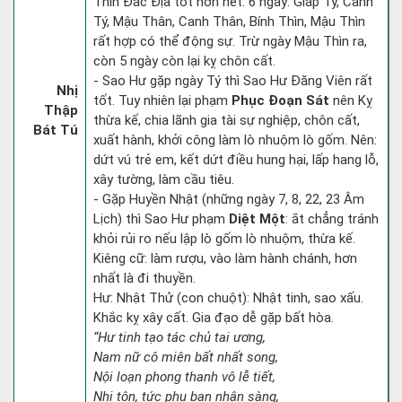
Thìn Đắc Địa tốt hơn hết. 6 ngày: Giáp Tý, Canh
Tý, Mậu Thân, Canh Thân, Bính Thìn, Mậu Thìn
rất hợp có thể động sự. Trừ ngày Mậu Thìn ra,
còn 5 ngày còn lại kỵ chôn cất.
- Sao Hư gặp ngày Tý thì Sao Hư Đăng Viên rất
Nhị
tốt. Tuy nhiên lại phạm
Phục Đoạn Sát
nên Kỵ
Thập
thừa kế, chia lãnh gia tài sự nghiệp, chôn cất,
Bát Tú
xuất hành, khởi công làm lò nhuộm lò gốm. Nên:
dứt vú trẻ em, kết dứt điều hung hại, lấp hang lỗ,
xây tường, làm cầu tiêu.
- Gặp Huyền Nhật (những ngày 7, 8, 22, 23 Âm
Lịch) thì Sao Hư phạm
Diệt Một
: ắt chẳng tránh
khỏi rủi ro nếu lập lò gốm lò nhuộm, thừa kế.
Kiêng cữ: làm rượu, vào làm hành chánh, hơn
nhất là đi thuyền.
Hư: Nhật Thử (con chuột): Nhật tinh, sao xấu.
Khắc kỵ xây cất. Gia đạo dễ gặp bất hòa.
“Hư tinh tạo tác chủ tai ương,
Nam nữ cô miên bất nhất song,
Nội loạn phong thanh vô lễ tiết,
Nhi tôn, tức phụ bạn nhân sàng,