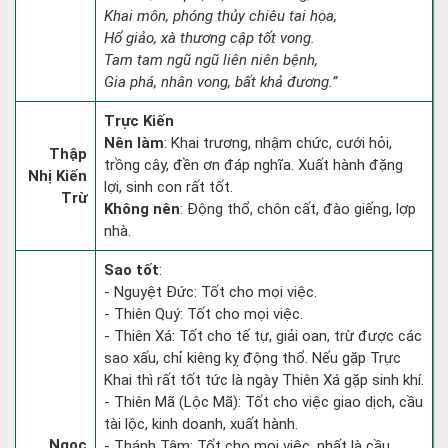
Khai môn, phóng thủy chiêu tai họa,
Hổ giảo, xà thương cập tốt vong.
Tam tam ngũ ngũ liên niên bệnh,
Gia phá, nhân vong, bất khả đương.”
Trực Kiến
Nên làm
: Khai trương, nhậm chức, cưới hỏi,
Thập
trồng cây, đền ơn đáp nghĩa. Xuất hành đặng
Nhị Kiến
lợi, sinh con rất tốt.
Trừ
Không nên
: Động thổ, chôn cất, đào giếng, lợp
nhà.
Sao tốt
:
- Nguyệt Đức: Tốt cho mọi việc.
- Thiên Quý: Tốt cho mọi việc.
- Thiên Xá: Tốt cho tế tự, giải oan, trừ được các
sao xấu, chỉ kiêng kỵ động thổ. Nếu gặp Trực
Khai thì rất tốt tức là ngày Thiên Xá gặp sinh khí.
- Thiên Mã (Lộc Mã): Tốt cho việc giao dịch, cầu
tài lộc, kinh doanh, xuất hành.
Ngọc
- Thánh Tâm: Tốt cho mọi việc, nhất là cầu