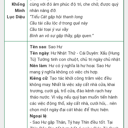
Khổng
cùng với đó âm phúc độ trì, che chở, được quý
Minh
nhân nâng đỡ.
Lục Diệu
“Tiểu Cát gặp hội thanh long
Cầu tài cầu lộc ở trong quẻ này
Cầu tài toại ý vui vầy
Bình an vô sự gặp thầy, gặp quen.”
Tên sao
: Sao Hư
Tên ngày
: Hư Nhật Thử - Cái Duyên: Xấu (Hung
Tú) Tướng tinh con chuột, chủ trị ngày chủ nhật.
Nên làm
: Hư có ý nghĩa là hư hoại. Sao Hư
mang ý nghĩa không có việc chi hợp.
Kiêng cữ
: Tạo tác khởi công trăm việc đều
không may. Nhất là việc xây cất nhà cửa, khai
trương, cưới gả, trổ cửa, đào kênh rạch hay
tháo nước. Vì vậy, nếu quý bạn muốn tiến hành
các việc động thổ, xây cất nhà, cưới hỏi,... nên
chọn một ngày đại cát khác để thực hiện.
Ngoại lệ
:
- Sao Hư gặp Thân, Tý hay Thìn đều tốt. Tại