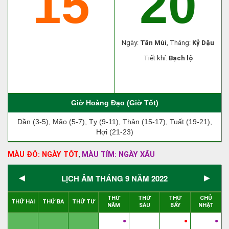
15
20
Ngày:
Tân Mùi
, Tháng:
Kỷ Dậu
Tiết khí:
Bạch lộ
Giờ Hoàng Đạo (Giờ Tốt)
Dần (3-5), Mão (5-7), Tỵ (9-11), Thân (15-17), Tuất (19-21),
Hợi (21-23)
MÀU ĐỎ: NGÀY TỐT
MÀU TÍM: NGÀY XẤU
,
◄
►
LỊCH ÂM THÁNG 9 NĂM 2022
THỨ
THỨ
THỨ
CHỦ
THỨ HAI
THỨ BA
THỨ TƯ
NĂM
SÁU
BẨY
NHẬT
●
●
●