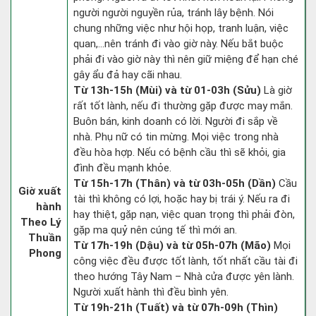
người người nguyền rủa, tránh lây bệnh. Nói
chung những việc như hội họp, tranh luận, việc
quan,…nên tránh đi vào giờ này. Nếu bắt buộc
phải đi vào giờ này thì nên giữ miệng để hạn ché
gây ẩu đả hay cãi nhau.
Từ 13h-15h (Mùi) và từ 01-03h (Sửu)
Là giờ
rất tốt lành, nếu đi thường gặp được may mắn.
Buôn bán, kinh doanh có lời. Người đi sắp về
nhà. Phụ nữ có tin mừng. Mọi việc trong nhà
đều hòa hợp. Nếu có bệnh cầu thì sẽ khỏi, gia
đình đều mạnh khỏe.
Từ 15h-17h (Thân) và từ 03h-05h (Dần)
Cầu
Giờ xuất
tài thì không có lợi, hoặc hay bị trái ý. Nếu ra đi
hành
hay thiệt, gặp nạn, việc quan trọng thì phải đòn,
Theo Lý
gặp ma quỷ nên cúng tế thì mới an.
Thuần
Từ 17h-19h (Dậu) và từ 05h-07h (Mão)
Mọi
Phong
công việc đều được tốt lành, tốt nhất cầu tài đi
theo hướng Tây Nam – Nhà cửa được yên lành.
Người xuất hành thì đều bình yên.
Từ 19h-21h (Tuất) và từ 07h-09h (Thìn)