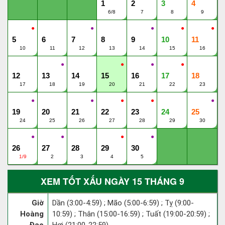
1
2
3
4
6/8
7
8
9
●
●
●
●
●
5
6
7
8
9
10
11
10
11
12
13
14
15
16
●
●
●
●
12
13
14
15
16
17
18
17
18
19
20
21
22
23
●
●
●
●
●
19
20
21
22
23
24
25
24
25
26
27
28
29
30
●
●
●
●
26
27
28
29
30
1/9
2
3
4
5
XEM TỐT XẤU NGÀY 15 THÁNG 9
Giờ
Dần (3:00-4:59) ; Mão (5:00-6:59) ; Tỵ (9:00-
Hoàng
10:59) ; Thân (15:00-16:59) ; Tuất (19:00-20:59) ;