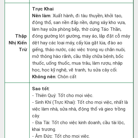
Trực Khai
Nên làm
: Xuất hành, đi tàu thuyền, khởi tạo,
động thổ, san nền đắp nền, dựng xây kho vựa,
làm hay sửa phòng bếp, thờ cúng Táo Thần,
Thập
đóng giường lót giường, may áo, lắp đặt cỗ máy
Nhị Kiến
dệt hay các loại máy, cấy lúa gặt lúa, đào ao
Trừ
giếng, tháo nước, các việc trong vụ chăn nuôi,
mở thông hào rãnh, cầu thầy chữa bệnh, bốc
thuốc, uống thuốc, mua trâu, làm rượu, nhập
học, học kỹ nghệ, vẽ tranh, tu sửa cây cối.
Không nên
: Chôn cất
Sao tốt
:
- Thiên Quý: Tốt cho mọi việc.
- Sinh Khí (Trực Khai): Tốt cho mọi việc, nhất là
việc làm nhà, sửa nhà, động thổ và gieo trồng
cây.
- Địa Tài: Tốt cho việc kinh doanh, cầu tài lộc,
khai trương.
- Âm Đức: Tốt cho mọi việc.