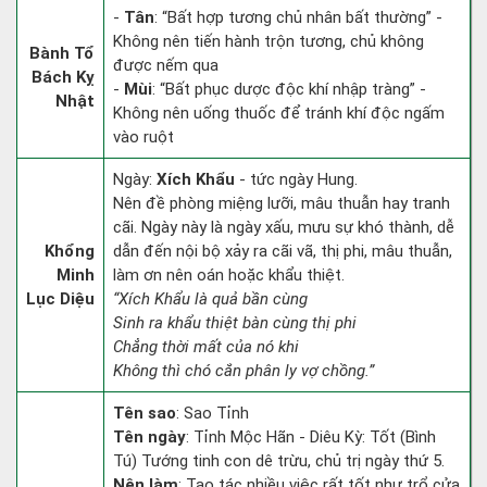
-
Tân
: “Bất hợp tương chủ nhân bất thường” -
Không nên tiến hành trộn tương, chủ không
Bành Tổ
được nếm qua
Bách Kỵ
-
Mùi
: “Bất phục dược độc khí nhập tràng” -
Nhật
Không nên uống thuốc để tránh khí độc ngấm
vào ruột
Ngày:
Xích Khẩu
- tức ngày Hung.
Nên đề phòng miệng lưỡi, mâu thuẫn hay tranh
cãi. Ngày này là ngày xấu, mưu sự khó thành, dễ
Khổng
dẫn đến nội bộ xảy ra cãi vã, thị phi, mâu thuẫn,
Minh
làm ơn nên oán hoặc khẩu thiệt.
Lục Diệu
“Xích Khẩu là quả bần cùng
Sinh ra khẩu thiệt bàn cùng thị phi
Chẳng thời mất của nó khi
Không thì chó cắn phân ly vợ chồng.”
Tên sao
: Sao Tỉnh
Tên ngày
: Tỉnh Mộc Hãn - Diêu Kỳ: Tốt (Bình
Tú) Tướng tinh con dê trừu, chủ trị ngày thứ 5.
Nên làm
: Tạo tác nhiều việc rất tốt như trổ cửa