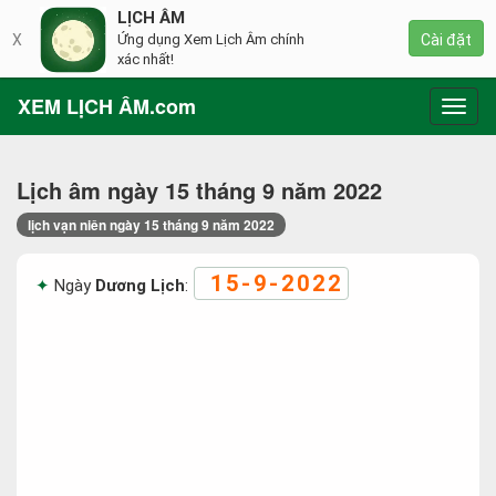
LỊCH ÂM
X
Ứng dụng Xem Lịch Âm chính
Cài đặt
xác nhất!
XEM LỊCH ÂM.com
Toggl
navig
Lịch âm ngày 15 tháng 9 năm 2022
lịch vạn niên ngày 15 tháng 9 năm 2022
15-9-2022
Ngày
Dương Lịch
: