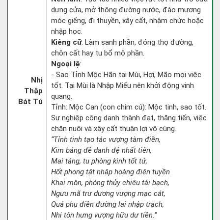
dựng cửa, mở thông đường nước, đào mương
móc giếng, đi thuyền, xây cất, nhậm chức hoặc
nhập học.
Kiêng cữ
: Làm sanh phần, đóng thọ đường,
chôn cất hay tu bổ mộ phần.
Ngoại lệ
:
- Sao Tỉnh Mộc Hãn tại Mùi, Hợi, Mão mọi việc
Nhị
tốt. Tại Mùi là Nhập Miếu nên khởi động vinh
Thập
quang.
Bát Tú
Tỉnh: Mộc Can (con chim cú): Mộc tinh, sao tốt.
Sự nghiệp công danh thành đạt, thăng tiến, việc
chăn nuôi và xây cất thuận lợi vô cùng.
“Tỉnh tinh tạo tác vượng tàm điền,
Kim bảng đề danh đệ nhất tiên,
Mai táng, tu phòng kinh tốt tử,
Hốt phong tật nhập hoàng điên tuyền
Khai môn, phóng thủy chiêu tài bạch,
Ngưu mã trư dương vượng mạc cát,
Quả phụ điền đường lai nhập trạch,
Nhi tôn hưng vượng hữu dư tiền.”