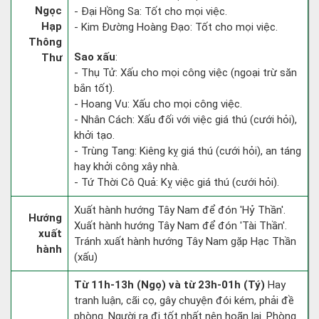
Ngọc
- Đại Hồng Sa: Tốt cho mọi việc.
Hạp
- Kim Đường Hoàng Đạo: Tốt cho mọi việc.
Thông
Sao xấu
:
Thư
- Thụ Tử: Xấu cho mọi công việc (ngoại trừ săn
bắn tốt).
- Hoang Vu: Xấu cho mọi công việc.
- Nhân Cách: Xấu đối với việc giá thú (cưới hỏi),
khởi tạo.
- Trùng Tang: Kiêng kỵ giá thú (cưới hỏi), an táng
hay khởi công xây nhà.
- Tứ Thời Cô Quả: Kỵ việc giá thú (cưới hỏi).
Xuất hành hướng Tây Nam để đón 'Hỷ Thần'.
Hướng
Xuất hành hướng Tây Nam để đón 'Tài Thần'.
xuất
Tránh xuất hành hướng Tây Nam gặp Hạc Thần
hành
(xấu)
Từ 11h-13h (Ngọ) và từ 23h-01h (Tý)
Hay
tranh luận, cãi cọ, gây chuyện đói kém, phải đề
phòng. Người ra đi tốt nhất nên hoãn lại. Phòng