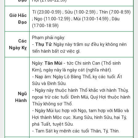
Đạo
Hợi (21:00-22:59)
Tí (23:00-0:59) ; Sửu (1:00-2:59) ; Thìn (7:00-8:59)
Giờ Hắc
; Ngọ (11:00-12:59) ; Mùi (13:00-14:59) ; Dậu
Đạo
(17:00-18:59)
Phạm phải ngày:
Các
-
Thụ Tử
: Ngày này trăm sự đều kỵ không nên
Ngày Kỵ
tiến hành bất cứ việc gì.
Ngày:
Tân Mùi
- tức Chi sinh Can (Thổ sinh
Kim), ngày này là ngày cát (nghĩa nhật).
- Nạp âm: Ngày Lộ Bàng Thổ, kỵ các tuổi: Ất
Sửu và Đinh Sửu.
- Ngày này thuộc hành Thổ khắc với hành Thủy,
Ngũ
ngoại trừ các tuổi: Đinh Mùi, Quý Hợi thuộc hành
Hành
Thủy không sợ Thổ.
- Ngày Mùi lục hợp với Ngọ, tam hợp với Mão và
Hợi thành Mộc cục. Xung Sửu, hình Sửu, hại Tý,
phá Tuất, tuyệt Sửu.
- Tam Sát kỵ mệnh các tuổi Thân, Tý, Thìn.