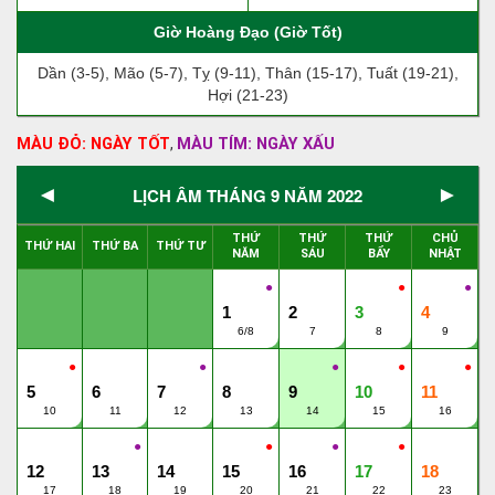
Giờ Hoàng Đạo (Giờ Tốt)
Dần (3-5), Mão (5-7), Tỵ (9-11), Thân (15-17), Tuất (19-21),
Hợi (21-23)
MÀU ĐỎ: NGÀY TỐT
MÀU TÍM: NGÀY XẤU
,
◄
►
LỊCH ÂM THÁNG 9 NĂM 2022
THỨ
THỨ
THỨ
CHỦ
THỨ HAI
THỨ BA
THỨ TƯ
NĂM
SÁU
BẨY
NHẬT
●
●
●
1
2
3
4
6/8
7
8
9
●
●
●
●
●
5
6
7
8
9
10
11
10
11
12
13
14
15
16
●
●
●
●
12
13
14
15
16
17
18
17
18
19
20
21
22
23