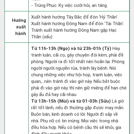
- Trùng Phục: Kỵ việc cưới hỏi, an táng.
Xuất hành hướng Tây Bắc để đón 'Hỷ Thần'.
Hướng
Xuất hành hướng Đông Nam để đón 'Tài Thần'.
xuất
Tránh xuất hành hướng Đông Nam gặp Hạc
hành
Thần (xấu)
Từ 11h-13h (Ngọ) và từ 23h-01h (Tý)
Hay
tranh luận, cãi cọ, gây chuyện đói kém, phải đề
phòng. Người ra đi tốt nhất nên hoãn lại. Phòng
người người nguyền rủa, tránh lây bệnh. Nói
chung những việc như hội họp, tranh luận, việc
quan,…nên tránh đi vào giờ này. Nếu bắt buộc
phải đi vào giờ này thì nên giữ miệng để hạn ché
gây ẩu đả hay cãi nhau.
Từ 13h-15h (Mùi) và từ 01-03h (Sửu)
Là giờ
rất tốt lành, nếu đi thường gặp được may mắn.
Buôn bán, kinh doanh có lời. Người đi sắp về
nhà. Phụ nữ có tin mừng. Mọi việc trong nhà
đều hòa hợp. Nếu có bệnh cầu thì sẽ khỏi, gia