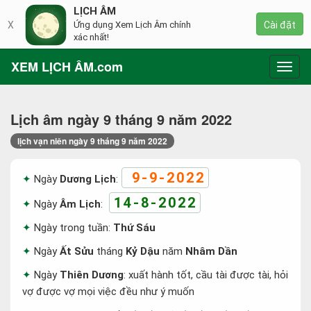
LỊCH ÂM
X
Ứng dụng Xem Lịch Âm chính
Cài đặt
xác nhất!
XEM LỊCH ÂM.com
Toggl
navig
Lịch âm ngày 9 tháng 9 năm 2022
lịch vạn niên ngày 9 tháng 9 năm 2022
9-9-2022
Ngày
Dương Lịch
:
14-8-2022
Ngày
Âm Lịch
:
Ngày trong tuần:
Thứ Sáu
Ngày
Ất Sửu
tháng
Kỷ Dậu
năm
Nhâm Dần
Ngày
Thiên Dương
: xuất hành tốt, cầu tài được tài, hỏi
vợ được vợ mọi việc đều như ý muốn