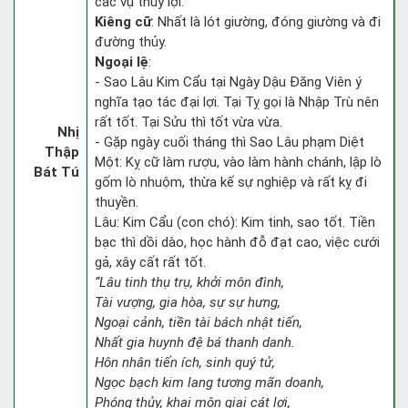
các vụ thủy lợi.
Kiêng cữ
: Nhất là lót giường, đóng giường và đi
đường thủy.
Ngoại lệ
:
- Sao Lâu Kim Cẩu tại Ngày Dậu Đăng Viên ý
nghĩa tạo tác đại lợi. Tại Tỵ gọi là Nhập Trù nên
rất tốt. Tại Sửu thì tốt vừa vừa.
Nhị
- Gặp ngày cuối tháng thì Sao Lâu phạm Diệt
Thập
Một: Kỵ cữ làm rượu, vào làm hành chánh, lập lò
Bát Tú
gốm lò nhuộm, thừa kế sự nghiệp và rất kỵ đi
thuyền.
Lâu: Kim Cẩu (con chó): Kim tinh, sao tốt. Tiền
bạc thì dồi dào, học hành đỗ đạt cao, việc cưới
gả, xây cất rất tốt.
“Lâu tinh thụ trụ, khởi môn đình,
Tài vượng, gia hòa, sự sự hưng,
Ngoại cảnh, tiền tài bách nhật tiến,
Nhất gia huynh đệ bá thanh danh.
Hôn nhân tiến ích, sinh quý tử,
Ngọc bạch kim lang tương mãn doanh,
Phóng thủy, khai môn giai cát lợi,