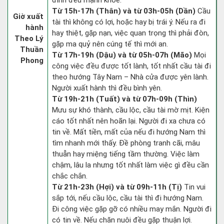
đình đều mạnh khỏe.
Từ 15h-17h (Thân) và từ 03h-05h (Dần)
Cầu
Giờ xuất
tài thì không có lợi, hoặc hay bị trái ý. Nếu ra đi
hành
hay thiệt, gặp nạn, việc quan trọng thì phải đòn,
Theo Lý
gặp ma quỷ nên cúng tế thì mới an.
Thuần
Từ 17h-19h (Dậu) và từ 05h-07h (Mão)
Mọi
Phong
công việc đều được tốt lành, tốt nhất cầu tài đi
theo hướng Tây Nam – Nhà cửa được yên lành.
Người xuất hành thì đều bình yên.
Từ 19h-21h (Tuất) và từ 07h-09h (Thìn)
Mưu sự khó thành, cầu lộc, cầu tài mờ mịt. Kiện
cáo tốt nhất nên hoãn lại. Người đi xa chưa có
tin về. Mất tiền, mất của nếu đi hướng Nam thì
tìm nhanh mới thấy. Đề phòng tranh cãi, mâu
thuẫn hay miệng tiếng tầm thường. Việc làm
chậm, lâu la nhưng tốt nhất làm việc gì đều cần
chắc chắn.
Từ 21h-23h (Hợi) và từ 09h-11h (Tị)
Tin vui
sắp tới, nếu cầu lộc, cầu tài thì đi hướng Nam.
Đi công việc gặp gỡ có nhiều may mắn. Người đi
có tin về. Nếu chăn nuôi đều gặp thuận lợi.