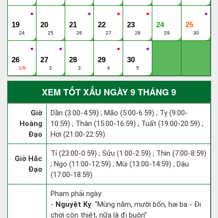
●
●
●
●
●
19
20
21
22
23
24
25
24
25
26
27
28
29
30
●
●
●
●
26
27
28
29
30
1/9
2
3
4
5
XEM TỐT XẤU NGÀY 9 THÁNG 9
Giờ
Dần (3:00-4:59) ; Mão (5:00-6:59) ; Tỵ (9:00-
Hoàng
10:59) ; Thân (15:00-16:59) ; Tuất (19:00-20:59) ;
Đạo
Hợi (21:00-22:59)
Tí (23:00-0:59) ; Sửu (1:00-2:59) ; Thìn (7:00-8:59)
Giờ Hắc
; Ngọ (11:00-12:59) ; Mùi (13:00-14:59) ; Dậu
Đạo
(17:00-18:59)
Phạm phải ngày:
-
Nguyệt Kỵ
: “Mùng năm, mười bốn, hai ba - Đi
chơi còn thiệt, nữa là đi buôn”