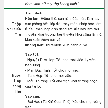
Nam vinh, nữ quý, thọ khang ninh.”
Trực Định
Nên làm
: Động thổ, san nền, đắp nền, làm hay
Thập
sửa phòng bếp, lắp đặt máy móc, nhập học, làm
Nhị Kiến
lễ cầu thân, nộp đơn dâng sớ, sửa hay làm tàu
Trừ
thuyền, khai trương tàu thuyền, khởi công làm lò.
Mua nuôi thêm súc vật.
Không nên
: Thưa kiện, xuất hành đi xa
Sao tốt
:
- Nguyệt Đức Hợp: Tốt cho mọi việc, kỵ việc
kiện tụng.
- Mãn Đức Tinh: Tốt cho mọi việc.
Ngọc
- Tam Hợp: Tốt cho mọi việc.
Hạp
- Mẫu Thương: Tốt cho việc khai trương hoặc
Thông
cầu tài lộc.
Thư
Sao xấu
:
- Đại Hao (Tử Khí, Quan Phú): Xấu cho mọi công
việc.