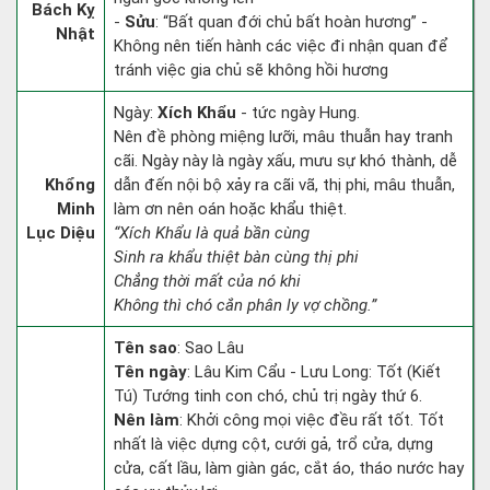
Bách Kỵ
-
Sửu
: “Bất quan đới chủ bất hoàn hương” -
Nhật
Không nên tiến hành các việc đi nhận quan để
tránh việc gia chủ sẽ không hồi hương
Ngày:
Xích Khẩu
- tức ngày Hung.
Nên đề phòng miệng lưỡi, mâu thuẫn hay tranh
cãi. Ngày này là ngày xấu, mưu sự khó thành, dễ
Khổng
dẫn đến nội bộ xảy ra cãi vã, thị phi, mâu thuẫn,
Minh
làm ơn nên oán hoặc khẩu thiệt.
Lục Diệu
“Xích Khẩu là quả bần cùng
Sinh ra khẩu thiệt bàn cùng thị phi
Chẳng thời mất của nó khi
Không thì chó cắn phân ly vợ chồng.”
Tên sao
: Sao Lâu
Tên ngày
: Lâu Kim Cẩu - Lưu Long: Tốt (Kiết
Tú) Tướng tinh con chó, chủ trị ngày thứ 6.
Nên làm
: Khởi công mọi việc đều rất tốt. Tốt
nhất là việc dựng cột, cưới gả, trổ cửa, dựng
cửa, cất lầu, làm giàn gác, cắt áo, tháo nước hay