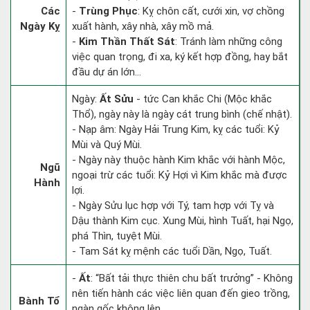
Các
-
Trùng Phục
: Kỵ chôn cất, cưới xin, vợ chồng
Ngày Kỵ
xuất hành, xây nhà, xây mồ mả.
-
Kim Thần Thất Sát
: Tránh làm những công
việc quan trọng, đi xa, ký kết hợp đồng, hay bắt
đầu dự án lớn...
Ngày:
Ất Sửu
- tức Can khắc Chi (Mộc khắc
Thổ), ngày này là ngày cát trung bình (chế nhật).
- Nạp âm: Ngày Hải Trung Kim, kỵ các tuổi: Kỷ
Mùi và Quý Mùi.
- Ngày này thuộc hành Kim khắc với hành Mộc,
Ngũ
ngoại trừ các tuổi: Kỷ Hợi vì Kim khắc mà được
Hành
lợi.
- Ngày Sửu lục hợp với Tý, tam hợp với Tỵ và
Dậu thành Kim cục. Xung Mùi, hình Tuất, hại Ngọ,
phá Thìn, tuyệt Mùi.
- Tam Sát kỵ mệnh các tuổi Dần, Ngọ, Tuất.
-
Ất
: “Bất tải thực thiên chu bất trưởng” - Không
nên tiến hành các việc liên quan đến gieo trồng,
Bành Tổ
ngàn gốc không lên