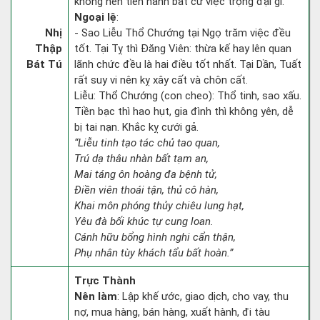
không nên tiến hành bất cứ việc trọng đại gì.
Ngoại lệ
:
Nhị
- Sao Liễu Thổ Chướng tại Ngọ trăm việc đều
Thập
tốt. Tại Tỵ thì Đăng Viên: thừa kế hay lên quan
Bát Tú
lãnh chức đều là hai điều tốt nhất. Tại Dần, Tuất
rất suy vi nên kỵ xây cất và chôn cất.
Liễu: Thổ Chướng (con cheo): Thổ tinh, sao xấu.
Tiền bạc thì hao hụt, gia đình thì không yên, dễ
bị tai nạn. Khắc kỵ cưới gả.
“Liễu tinh tạo tác chủ tao quan,
Trú dạ thâu nhàn bất tạm an,
Mai táng ôn hoàng đa bệnh tử,
Điền viên thoái tận, thủ cô hàn,
Khai môn phóng thủy chiêu lung hạt,
Yêu đà bối khúc tự cung loan.
Cánh hữu bổng hình nghi cẩn thận,
Phụ nhân tùy khách tẩu bất hoàn.”
Trực Thành
Nên làm
: Lập khế ước, giao dịch, cho vay, thu
nợ, mua hàng, bán hàng, xuất hành, đi tàu