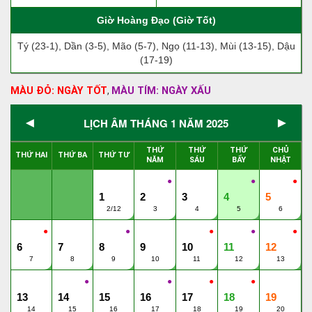
Giờ Hoàng Đạo (Giờ Tốt)
Tý (23-1), Dần (3-5), Mão (5-7), Ngọ (11-13), Mùi (13-15), Dậu
(17-19)
MÀU ĐỎ: NGÀY TỐT
MÀU TÍM: NGÀY XẤU
,
◄
►
LỊCH ÂM THÁNG 1 NĂM 2025
THỨ
THỨ
THỨ
CHỦ
THỨ HAI
THỨ BA
THỨ TƯ
NĂM
SÁU
BẨY
NHẬT
●
●
●
1
2
3
4
5
2/12
3
4
5
6
●
●
●
●
●
6
7
8
9
10
11
12
7
8
9
10
11
12
13
●
●
●
●
13
14
15
16
17
18
19
14
15
16
17
18
19
20