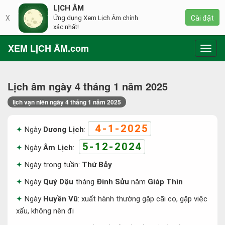
LỊCH ÂM
X
Ứng dụng Xem Lịch Âm chính
Cài đặt
xác nhất!
XEM LỊCH ÂM.com
Toggl
navig
Lịch âm ngày 4 tháng 1 năm 2025
lịch vạn niên ngày 4 tháng 1 năm 2025
4-1-2025
Ngày
Dương Lịch
:
5-12-2024
Ngày
Âm Lịch
:
Ngày trong tuần:
Thứ Bảy
Ngày
Quý Dậu
tháng
Đinh Sửu
năm
Giáp Thìn
Ngày
Huyền Vũ
: xuất hành thường gặp cãi cọ, gặp việc
xấu, không nên đi