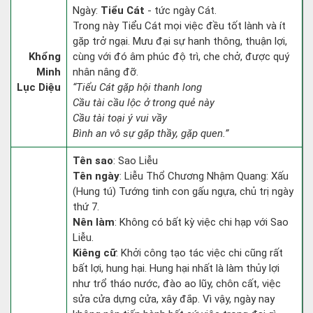
Ngày:
Tiểu Cát
- tức ngày Cát.
Trong này Tiểu Cát mọi việc đều tốt lành và ít
gặp trở ngại. Mưu đại sự hanh thông, thuận lợi,
Khổng
cùng với đó âm phúc độ trì, che chở, được quý
Minh
nhân nâng đỡ.
Lục Diệu
“Tiểu Cát gặp hội thanh long
Cầu tài cầu lộc ở trong quẻ này
Cầu tài toại ý vui vầy
Bình an vô sự gặp thầy, gặp quen.”
Tên sao
: Sao Liễu
Tên ngày
: Liễu Thổ Chương Nhậm Quang: Xấu
(Hung tú) Tướng tinh con gấu ngựa, chủ trị ngày
thứ 7.
Nên làm
: Không có bất kỳ việc chi hạp với Sao
Liễu.
Kiêng cữ
: Khởi công tạo tác việc chi cũng rất
bất lợi, hung hại. Hung hại nhất là làm thủy lợi
như trổ tháo nước, đào ao lũy, chôn cất, việc
sửa cửa dựng cửa, xây đắp. Vì vậy, ngày nay