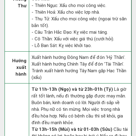
- Thiên Ngục: Xấu cho mọi công việc.
Thư
- Thiên Hoả: Xấu cho việc lợp nhà.
- Thụ Tử: Xấu cho mọi công việc (ngoại trừ săn
bắn tốt).
- Câu Trận Hắc Đạo: Kỵ việc mai táng.
- Cô Thần: Xấu với việc giá thú (cưới hỏi).
- Lỗ Ban Sát: Kỵ việc khởi tạo.
Xuất hành hướng Đông Nam để đón 'Hỷ Thần'.
Hướng
Xuất hành hướng Chính Tây để đón 'Tài Thần'.
xuất
Tránh xuất hành hướng Tây Nam gặp Hạc Thần
hành
(xấu)
Từ 11h-13h (Ngọ) và từ 23h-01h (Tý)
Là giờ
rất tốt lành, nếu đi thường gặp được may mắn.
Buôn bán, kinh doanh có lời. Người đi sắp về
nhà. Phụ nữ có tin mừng. Mọi việc trong nhà
đều hòa hợp. Nếu có bệnh cầu thì sẽ khỏi, gia
đình đều mạnh khỏe.
Từ 13h-15h (Mùi) và từ 01-03h (Sửu)
Cầu tài