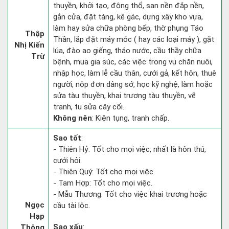
thuyền, khởi tạo, động thổ, san nền đắp nền,
gắn cửa, đặt táng, kê gác, dựng xây kho vựa,
làm hay sửa chữa phòng bếp, thờ phụng Táo
Thập
Thần, lắp đặt máy móc ( hay các loại máy ), gặt
Nhị Kiến
lúa, đào ao giếng, tháo nước, cầu thầy chữa
Trừ
bệnh, mua gia súc, các việc trong vụ chăn nuôi,
nhập học, làm lễ cầu thân, cưới gả, kết hôn, thuê
người, nộp đơn dâng sớ, học kỹ nghệ, làm hoặc
sửa tàu thuyền, khai trương tàu thuyền, vẽ
tranh, tu sửa cây cối.
Không nên
: Kiện tụng, tranh chấp.
Sao tốt
:
- Thiên Hỷ: Tốt cho mọi việc, nhất là hôn thú,
cưới hỏi.
- Thiên Quý: Tốt cho mọi việc.
- Tam Hợp: Tốt cho mọi việc.
- Mẫu Thương: Tốt cho việc khai trương hoặc
Ngọc
cầu tài lộc.
Hạp
Sao xấu
:
Thông