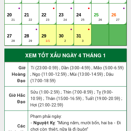
●
●
●
●
●
20
21
22
23
24
25
26
21
22
23
24
25
26
27
●
●
●
27
28
29
30
31
28
29
1/1
2
3
XEM TỐT XẤU NGÀY 4 THÁNG 1
Giờ
Tí (23:00-0:59) ; Dần (3:00-4:59) ; Mão (5:00-6:59)
Hoàng
; Ngọ (11:00-12:59) ; Mùi (13:00-14:59) ; Dậu
Đạo
(17:00-18:59)
Sửu (1:00-2:59) ; Thìn (7:00-8:59) ; Tỵ (9:00-
Giờ Hắc
10:59) ; Thân (15:00-16:59) ; Tuất (19:00-20:59) ;
Đạo
Hợi (21:00-22:59)
Phạm phải ngày:
-
Nguyệt Kỵ
: “Mùng năm, mười bốn, hai ba - Đi
Các
chơi còn thiệt, nữa là đi buôn”