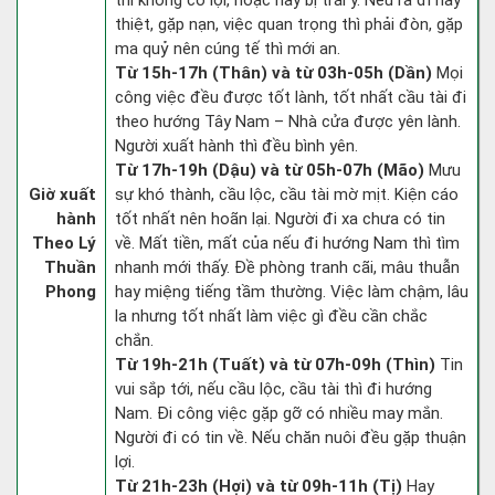
thì không có lợi, hoặc hay bị trái ý. Nếu ra đi hay
thiệt, gặp nạn, việc quan trọng thì phải đòn, gặp
ma quỷ nên cúng tế thì mới an.
Từ 15h-17h (Thân) và từ 03h-05h (Dần)
Mọi
công việc đều được tốt lành, tốt nhất cầu tài đi
theo hướng Tây Nam – Nhà cửa được yên lành.
Người xuất hành thì đều bình yên.
Từ 17h-19h (Dậu) và từ 05h-07h (Mão)
Mưu
Giờ xuất
sự khó thành, cầu lộc, cầu tài mờ mịt. Kiện cáo
hành
tốt nhất nên hoãn lại. Người đi xa chưa có tin
Theo Lý
về. Mất tiền, mất của nếu đi hướng Nam thì tìm
Thuần
nhanh mới thấy. Đề phòng tranh cãi, mâu thuẫn
Phong
hay miệng tiếng tầm thường. Việc làm chậm, lâu
la nhưng tốt nhất làm việc gì đều cần chắc
chắn.
Từ 19h-21h (Tuất) và từ 07h-09h (Thìn)
Tin
vui sắp tới, nếu cầu lộc, cầu tài thì đi hướng
Nam. Đi công việc gặp gỡ có nhiều may mắn.
Người đi có tin về. Nếu chăn nuôi đều gặp thuận
lợi.
Từ 21h-23h (Hợi) và từ 09h-11h (Tị)
Hay