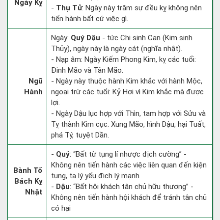
Ngày Kỵ
-
Thụ Tử
: Ngày này trăm sự đều kỵ không nên
tiến hành bất cứ việc gì.
Ngày:
Quý Dậu
- tức Chi sinh Can (Kim sinh
Thủy), ngày này là ngày cát (nghĩa nhật).
- Nạp âm: Ngày Kiếm Phong Kim, kỵ các tuổi:
Đinh Mão và Tân Mão.
Ngũ
- Ngày này thuộc hành Kim khắc với hành Mộc,
Hành
ngoại trừ các tuổi: Kỷ Hợi vì Kim khắc mà được
lợi.
- Ngày Dậu lục hợp với Thìn, tam hợp với Sửu và
Tỵ thành Kim cục. Xung Mão, hình Dậu, hại Tuất,
phá Tý, tuyệt Dần.
-
Quý
: “Bất từ tụng lí nhược địch cường” -
Không nên tiến hành các việc liên quan đến kiện
Bành Tổ
tụng, ta lý yếu địch lý mạnh
Bách Kỵ
-
Dậu
: “Bất hội khách tân chủ hữu thương” -
Nhật
Không nên tiến hành hội khách để tránh tân chủ
có hại