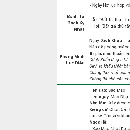
- Ngày Hợi lục hợp v
Bành Tổ
-
Ất
: “Bất tải thực t
Bách Kỵ
-
Hợi
: “Bất giá thú t
Nhật
Ngày:
Xích Khẩu
- t
Nên đề phòng miệng l
thị phi, mâu thuẫn, l
Khổng Minh
“Xích Khẩu là quả bầ
Lục Diệu
Sinh ra khẩu thiệt bà
Chẳng thời mất của n
Không thì chó cắn phâ
Tên sao
: Sao Mão
Tên ngày
: Mão Nhật
Nên làm
: Xây dựng 
Kiêng cữ
: Chôn Cất 
cửa kỵ. Các việc khá
Ngoại lệ
:
- Sao Mão Nhật Kê tạ