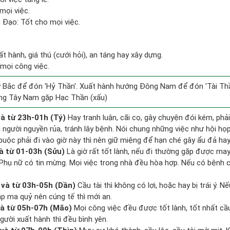
mọi việc.
Đạo: Tốt cho mọi việc.
ất hành, giá thú (cưới hỏi), an táng hay xây dựng.
mọi công việc.
 Bắc để đón 'Hỷ Thần'. Xuất hành hướng Đông Nam để đón 'Tài Thầ
ng Tây Nam gặp Hạc Thần (xấu)
à từ 23h-01h (Tý)
Hay tranh luận, cãi cọ, gây chuyện đói kém, phả
 người nguyền rủa, tránh lây bệnh. Nói chung những việc như hội họp,
buộc phải đi vào giờ này thì nên giữ miệng để hạn ché gây ẩu đả hay
à từ 01-03h (Sửu)
Là giờ rất tốt lành, nếu đi thường gặp được may
 Phụ nữ có tin mừng. Mọi việc trong nhà đều hòa hợp. Nếu có bệnh c
và từ 03h-05h (Dần)
Cầu tài thì không có lợi, hoặc hay bị trái ý. N
ặp ma quỷ nên cúng tế thì mới an.
à từ 05h-07h (Mão)
Mọi công việc đều được tốt lành, tốt nhất c
gười xuất hành thì đều bình yên.