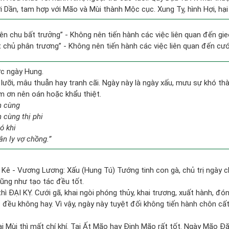
ới Dần, tam hợp với Mão và Mùi thành Mộc cục. Xung Tỵ, hình Hợi, hại
hiên chu bất trưởng” - Không nên tiến hành các việc liên quan đến gi
ất chủ phân trương” - Không nên tiến hành các việc liên quan đến cưới
ức ngày Hung.
ưỡi, mâu thuẫn hay tranh cãi. Ngày này là ngày xấu, mưu sự khó thàn
àm ơn nên oán hoặc khẩu thiệt.
n cùng
n cùng thị phi
ó khi
n ly vợ chồng.”
 Kê - Vương Lương: Xấu (Hung Tú) Tướng tinh con gà, chủ trị ngày c
cũng như tạo tác đều tốt.
thì ĐẠI KỴ. Cưới gã, khai ngòi phóng thủy, khai trương, xuất hành, đó
c đều không hay. Vì vậy, ngày này tuyệt đối không tiến hành chôn cất
i Mùi thì mất chí khí. Tại Ất Mão hay Đinh Mão rất tốt. Ngày Mão Đă