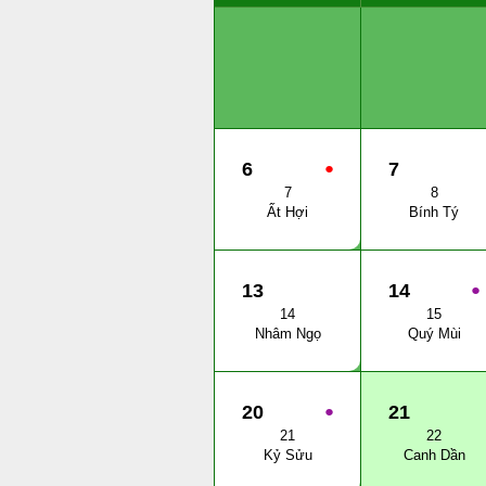
6
●
7
7
8
Ất Hợi
Bính Tý
13
14
●
14
15
Nhâm Ngọ
Quý Mùi
20
●
21
21
22
Kỷ Sửu
Canh Dần