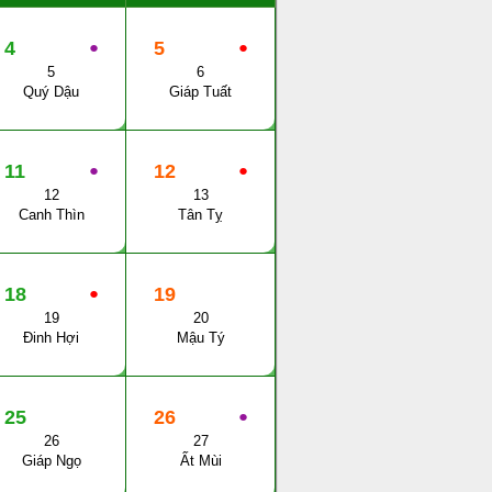
4
●
5
●
5
6
Quý Dậu
Giáp Tuất
11
●
12
●
12
13
Canh Thìn
Tân Tỵ
18
●
19
19
20
Đinh Hợi
Mậu Tý
25
26
●
26
27
Giáp Ngọ
Ất Mùi