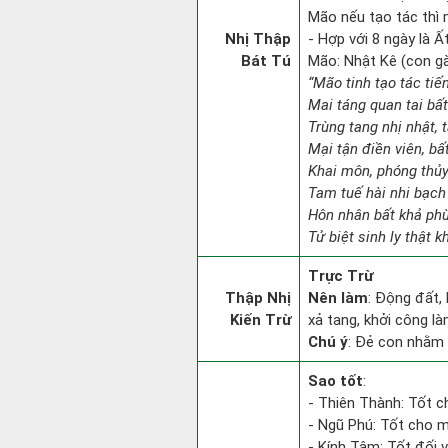
Mão nếu tạo tác thì 
Nhị Thập
- Hợp với 8 ngày là Ấ
Bát Tú
Mão: Nhật Kê (con gà)
“Mão tinh tạo tác tiế
Mai táng quan tai bấ
Trùng tang nhị nhật, 
Mại tận điền viên, bấ
Khai môn, phóng thủy 
Tam tuế hài nhi bạch 
Hôn nhân bất khả phù
Tử biệt sinh ly thật k
Trực Trừ
Thập Nhị
Nên làm
: Động đất,
Kiến Trừ
xả tang, khởi công l
Chú ý
: Đẻ con nhằm 
Sao tốt
:
- Thiên Thành: Tốt c
- Ngũ Phú: Tốt cho m
- Kính Tâm: Tốt đối vớ