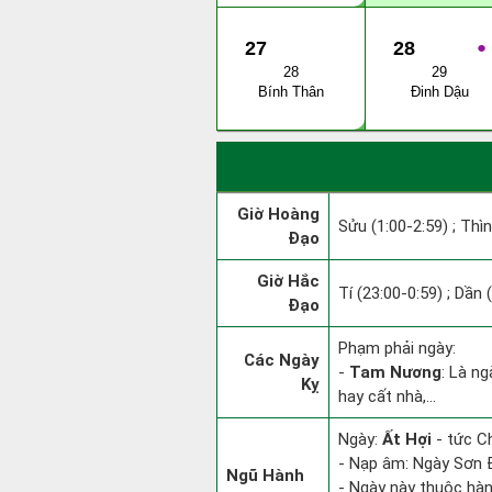
27
28
●
28
29
Bính Thân
Đinh Dậu
Giờ Hoàng
Sửu (1:00-2:59) ; Thìn
Đạo
Giờ Hắc
Tí (23:00-0:59) ; Dần 
Đạo
Phạm phải ngày:
Các Ngày
-
Tam Nương
: Là ng
Kỵ
hay cất nhà,...
Ngày:
Ất Hợi
- tức Ch
- Nạp âm: Ngày Sơn Đ
Ngũ Hành
- Ngày này thuộc hàn