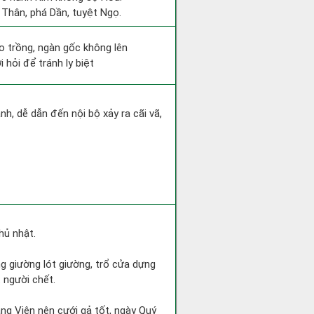
 Thân, phá Dần, tuyệt Ngọ.
eo trồng, ngàn gốc không lên
 hỏi để tránh ly biệt
h, dễ dẫn đến nội bộ xảy ra cãi vã,
hủ nhật.
ng giường lót giường, trổ cửa dựng
 người chết.
ng Viên nên cưới gả tốt, ngày Quý