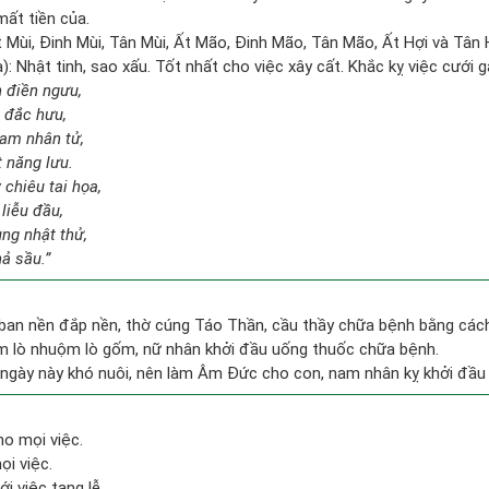
mất tiền của.
t Mùi, Đinh Mùi, Tân Mùi, Ất Mão, Đinh Mão, Tân Mão, Ất Hợi và Tân 
: Nhật tinh, sao xấu. Tốt nhất cho việc xây cất. Khắc kỵ việc cưới 
n điền ngưu,
t đắc hưu,
tam nhân tử,
t năng lưu.
chiêu tai họa,
liễu đầu,
ng nhật thử,
hả sầu.”
 ban nền đắp nền, thờ cúng Táo Thần, cầu thầy chữa bệnh bằng các
àm lò nhuộm lò gốm, nữ nhân khởi đầu uống thuốc chữa bệnh.
ngày này khó nuôi, nên làm Âm Đức cho con, nam nhân kỵ khởi đầu
ho mọi việc.
ọi việc.
i việc tang lễ.