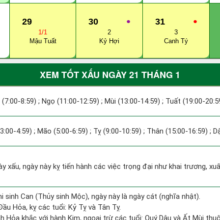
29
30
●
31
●
1/1
2
3
Mậu Tuất
Kỷ Hợi
Canh Tý
XEM TỐT XẤU NGÀY 21 THÁNG 1
 (7:00-8:59) ; Ngọ (11:00-12:59) ; Mùi (13:00-14:59) ; Tuất (19:00-20:5
(3:00-4:59) ; Mão (5:00-6:59) ; Tỵ (9:00-10:59) ; Thân (15:00-16:59) ; 
ày xấu, ngày này kỵ tiến hành các việc trọng đại như khai trương, xu
i sinh Can (Thủy sinh Mộc), ngày này là ngày cát (nghĩa nhật).
ầu Hỏa, kỵ các tuổi: Kỷ Tỵ và Tân Tỵ.
h Hỏa khắc với hành Kim, ngoại trừ các tuổi: Quý Dậu và Ất Mùi th