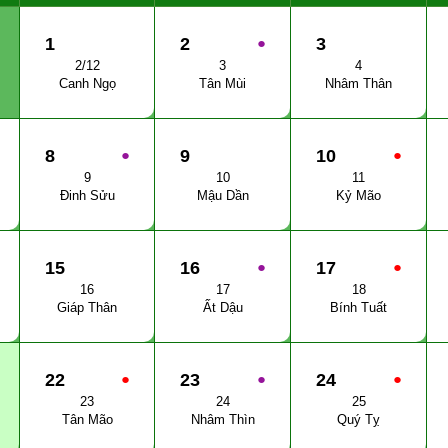
1
2
●
3
2/12
3
4
Canh Ngọ
Tân Mùi
Nhâm Thân
8
●
9
10
●
9
10
11
Đinh Sửu
Mậu Dần
Kỷ Mão
15
16
●
17
●
16
17
18
Giáp Thân
Ất Dậu
Bính Tuất
22
●
23
●
24
●
23
24
25
Tân Mão
Nhâm Thìn
Quý Tỵ