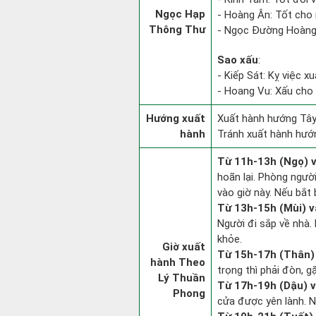
Ngọc Hạp
- Hoàng Ân: Tốt cho 
Thông Thư
- Ngọc Đường Hoàng 
Sao xấu
:
- Kiếp Sát: Kỵ việc xu
- Hoang Vu: Xấu cho 
Hướng xuất
Xuất hành hướng Tây
hành
Tránh xuất hành hướ
Từ 11h-13h (Ngọ) v
hoãn lại. Phòng người
vào giờ này. Nếu bắt 
Từ 13h-15h (Mùi) v
Người đi sắp về nhà.
khỏe.
Giờ xuất
Từ 15h-17h (Thân) 
hành Theo
trọng thì phải đòn, g
Lý Thuần
Từ 17h-19h (Dậu) v
Phong
cửa được yên lành. N