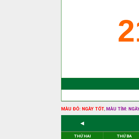
2
MÀU ĐỎ: NGÀY TỐT
MÀU TÍM: NGÀ
,
◄
THỨ HAI
THỨ BA