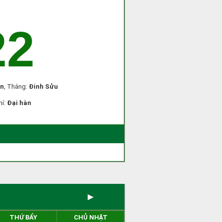
22
n
, Tháng:
Đinh Sửu
hí:
Đại hàn
►
THỨ BẨY
CHỦ NHẬT