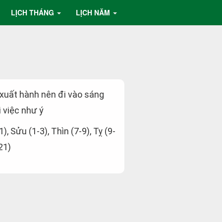
LỊCH THÁNG
LỊCH NĂM
 xuất hành nên đi vào sáng
i việc như ý
1), Sửu (1-3), Thìn (7-9), Tỵ (9-
21)