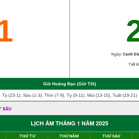
1
Ngày:
Canh Dầ
Tiết k
Giờ Hoàng Đạo (Giờ Tốt)
Tý (23-1), Sửu (1-3), Thìn (7-9), Tỵ (9-11), Mùi (13-15), Tuất (19-21)
Y XẤU
LỊCH ÂM THÁNG 1 NĂM 2025
THỨ TƯ
THỨ NĂM
THỨ SÁU