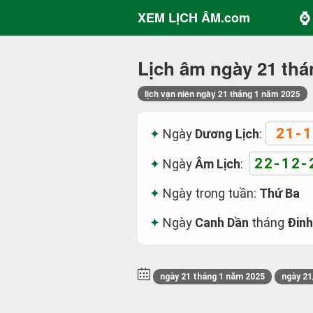
⌚ 
XEM LỊCH ÂM.com
Lịch âm ngày 21 thá
lịch vạn niên ngày 21 tháng 1 năm 2025
21-1
Ngày
Dương Lịch
:
22-12-
Ngày
Âm Lịch
:
Ngày trong tuần:
Thứ Ba
Ngày
Canh Dần
tháng
Đinh
ngày 21 tháng 1 năm 2025
ngày 21