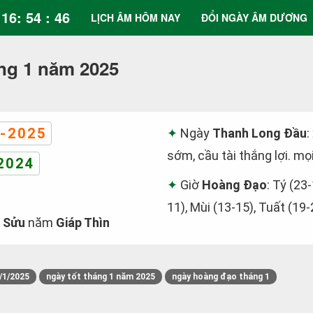
16: 54 : 46
LỊCH ÂM HÔM NAY
ĐỔI NGÀY ÂM DƯƠNG
ng 1 năm 2025
-2025
Ngày
Thanh Long Đầu
:
sớm, cầu tài thắng lợi. mọ
2024
Giờ
Hoàng Đạo
: Tý (23-
11), Mùi (13-15), Tuất (19-
 Sửu
năm
Giáp Thìn
/1/2025
ngày tốt tháng 1 năm 2025
ngày hoàng đạo tháng 1