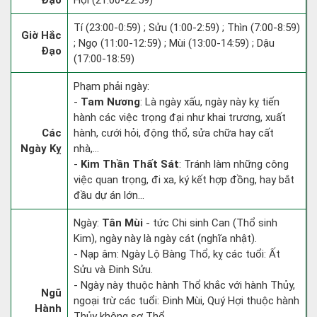
Đạo
Hợi (21:00-22:59)
Tí (23:00-0:59) ; Sửu (1:00-2:59) ; Thìn (7:00-8:59)
Giờ Hắc
; Ngọ (11:00-12:59) ; Mùi (13:00-14:59) ; Dậu
Đạo
(17:00-18:59)
Phạm phải ngày:
-
Tam Nương
: Là ngày xấu, ngày này kỵ tiến
hành các việc trọng đại như khai trương, xuất
Các
hành, cưới hỏi, động thổ, sửa chữa hay cất
Ngày Kỵ
nhà,...
-
Kim Thần Thất Sát
: Tránh làm những công
việc quan trọng, đi xa, ký kết hợp đồng, hay bắt
đầu dự án lớn...
Ngày:
Tân Mùi
- tức Chi sinh Can (Thổ sinh
Kim), ngày này là ngày cát (nghĩa nhật).
- Nạp âm: Ngày Lộ Bàng Thổ, kỵ các tuổi: Ất
Sửu và Đinh Sửu.
- Ngày này thuộc hành Thổ khắc với hành Thủy,
Ngũ
ngoại trừ các tuổi: Đinh Mùi, Quý Hợi thuộc hành
Hành
Thủy không sợ Thổ.