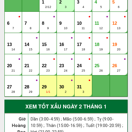
1
2
3
4
5
2/12
3
4
5
6
●
●
●
●
●
6
7
8
9
10
11
12
7
8
9
10
11
12
13
●
●
●
●
13
14
15
16
17
18
19
14
15
16
17
18
19
20
●
●
●
●
●
20
21
22
23
24
25
26
21
22
23
24
25
26
27
●
●
●
27
28
29
30
31
28
29
1/1
2
3
XEM TỐT XẤU NGÀY 2 THÁNG 1
Giờ
Dần (3:00-4:59) ; Mão (5:00-6:59) ; Tỵ (9:00-
Hoàng
10:59) ; Thân (15:00-16:59) ; Tuất (19:00-20:59) ;