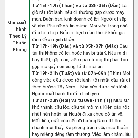
Từ 15h-17h (Thân) và từ 03h-05h (Dần)
Là
giờ rất tốt lành, nếu đi thường gặp được may
mắn. Buôn bán, kinh doanh có lời. Người đi sắp
Giờ xuất
về nhà. Phụ nữ có tin mừng. Mọi việc trong nhà
hành
đều hòa hợp. Nếu có bệnh cầu thì sẽ khỏi, gia
Theo Lý
đình đều mạnh khỏe.
Thuần
Từ 17h-19h (Dậu) và từ 05h-07h (Mão)
Cầu
Phong
tài thì không có lợi, hoặc hay bị trái ý. Nếu ra đi
hay thiệt, gặp nạn, việc quan trọng thì phải đòn,
gặp ma quỷ nên cúng tế thì mới an.
Từ 19h-21h (Tuất) và từ 07h-09h (Thìn)
Mọi
công việc đều được tốt lành, tốt nhất cầu tài đi
theo hướng Tây Nam – Nhà cửa được yên lành.
Người xuất hành thì đều bình yên.
Từ 21h-23h (Hợi) và từ 09h-11h (Tị)
Mưu sự
khó thành, cầu lộc, cầu tài mờ mịt. Kiện cáo tốt
nhất nên hoãn lại. Người đi xa chưa có tin về.
Mất tiền, mất của nếu đi hướng Nam thì tìm
nhanh mới thấy. Đề phòng tranh cãi, mâu thuẫn
hay miệng tiếng tầm thường. Việc làm chậm, lâu