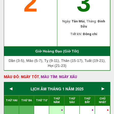
2
3
Ngày:
Tân Mùi
, Tháng:
Đinh
Sửu
Tiết khí:
Đông chí
Giờ Hoàng Đạo (Giờ Tốt)
Dần (3-5), Mão (5-7), Tỵ (9-11), Thân (15-17), Tuất (19-21),
Hợi (21-23)
MÀU ĐỎ: NGÀY TỐT
MÀU TÍM: NGÀY XẤU
,
◄
►
LỊCH ÂM THÁNG 1 NĂM 2025
THỨ
THỨ
THỨ
CHỦ
THỨ HAI
THỨ BA
THỨ TƯ
NĂM
SÁU
BẨY
NHẬT
●
●
●