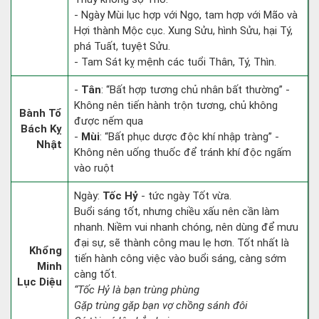
- Ngày Mùi lục hợp với Ngọ, tam hợp với Mão và
Hợi thành Mộc cục. Xung Sửu, hình Sửu, hại Tý,
phá Tuất, tuyệt Sửu.
- Tam Sát kỵ mệnh các tuổi Thân, Tý, Thìn.
-
Tân
: “Bất hợp tương chủ nhân bất thường” -
Không nên tiến hành trộn tương, chủ không
Bành Tổ
được nếm qua
Bách Kỵ
-
Mùi
: “Bất phục dược độc khí nhập tràng” -
Nhật
Không nên uống thuốc để tránh khí độc ngấm
vào ruột
Ngày:
Tốc Hỷ
- tức ngày Tốt vừa.
Buổi sáng tốt, nhưng chiều xấu nên cần làm
nhanh. Niềm vui nhanh chóng, nên dùng để mưu
đại sự, sẽ thành công mau lẹ hơn. Tốt nhất là
Khổng
tiến hành công việc vào buổi sáng, càng sớm
Minh
càng tốt.
Lục Diệu
“Tốc Hỷ là bạn trùng phùng
Gặp trùng gặp bạn vợ chồng sánh đôi