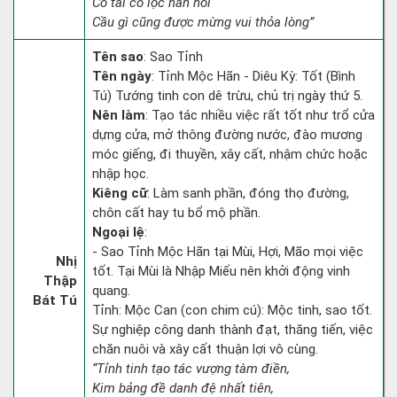
Có tài có lộc hẳn hoi
Cầu gì cũng được mừng vui thỏa lòng”
Tên sao
: Sao Tỉnh
Tên ngày
: Tỉnh Mộc Hãn - Diêu Kỳ: Tốt (Bình
Tú) Tướng tinh con dê trừu, chủ trị ngày thứ 5.
Nên làm
: Tạo tác nhiều việc rất tốt như trổ cửa
dựng cửa, mở thông đường nước, đào mương
móc giếng, đi thuyền, xây cất, nhậm chức hoặc
nhập học.
Kiêng cữ
: Làm sanh phần, đóng thọ đường,
chôn cất hay tu bổ mộ phần.
Ngoại lệ
:
- Sao Tỉnh Mộc Hãn tại Mùi, Hợi, Mão mọi việc
Nhị
tốt. Tại Mùi là Nhập Miếu nên khởi động vinh
Thập
quang.
Bát Tú
Tỉnh: Mộc Can (con chim cú): Mộc tinh, sao tốt.
Sự nghiệp công danh thành đạt, thăng tiến, việc
chăn nuôi và xây cất thuận lợi vô cùng.
“Tỉnh tinh tạo tác vượng tàm điền,
Kim bảng đề danh đệ nhất tiên,