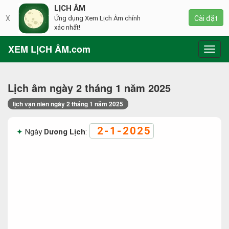
LỊCH ÂM
X
Ứng dụng Xem Lịch Âm chính
Cài đặt
xác nhất!
XEM LỊCH ÂM.com
Toggl
navig
Lịch âm ngày 2 tháng 1 năm 2025
lịch vạn niên ngày 2 tháng 1 năm 2025
2-1-2025
Ngày
Dương Lịch
: