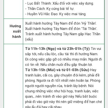
- Lục Bất Thành: Xấu đối với việc xây dựng.
- Thần Cách: Kỵ cúng bái tế tự.
- Huyền Vũ Hắc Đạo: Kỵ việc mai táng.
Xuất hành hướng Tây Nam để đón 'Hỷ Thần'.
Hướng
Xuất hành hướng Tây Nam để đón 'Tài Thần'.
xuất
Tránh xuất hành hướng Tây Nam gặp Hạc Thần
hành
(xấu)
Từ 11h-13h (Ngọ) và từ 23h-01h (Tý)
Tin vui
sắp tới, nếu cầu lộc, cầu tài thì đi hướng Nam.
Đi công việc gặp gỡ có nhiều may mắn. Người đi
có tin về. Nếu chăn nuôi đều gặp thuận lợi.
Từ 13h-15h (Mùi) và từ 01-03h (Sửu)
Hay
tranh luận, cãi cọ, gây chuyện đói kém, phải đề
phòng. Người ra đi tốt nhất nên hoãn lại. Phòng
người người nguyền rủa, tránh lây bệnh. Nói
chung những việc như hội họp, tranh luận, việc
quan,…nên tránh đi vào giờ này. Nếu bắt buộc
phải đi vào giờ này thì nên giữ miệng để hạn ché
gây ẩu đả hay cãi nhau.