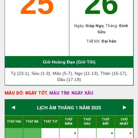
25
26
Ngày:
Giáp Ngọ
, Tháng:
Đinh
Sửu
Tiết khí:
Đại hàn
Giờ Hoàng Đạo (Giờ Tốt)
Tý (23-1), Sửu (1-3), Mão (5-7), Ngọ (11-13), Thân (15-17),
Dậu (17-19)
MÀU ĐỎ: NGÀY TỐT
MÀU TÍM: NGÀY XẤU
,
◄
►
LỊCH ÂM THÁNG 1 NĂM 2025
THỨ
THỨ
THỨ
CHỦ
THỨ HAI
THỨ BA
THỨ TƯ
NĂM
SÁU
BẨY
NHẬT
●
●
●