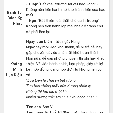
-
Giáp
: “Bất khai thương tài vật hao vong” -
Không nên tiến hành mở kho tránh tiền của hao
Bành Tổ
mất
Bách Kỵ
-
Ngọ
: “Bất thiêm cái thất chủ canh trương” -
Nhật
Không nên tiến hành lợp mái nhà để tránh chủ
sẽ phải làm lại
Ngày:
Lưu Liên
- tức ngày Hung.
Ngày này mọi việc khó thành, dễ bị trễ nải hay
gặp chuyện dây dưa nên rất khó hoàn thành.
Hơn nữa, dễ gặp những chuyện thị phi hay khẩu
Khổng
thiệt. Về việc hành chính, luật pháp, giấy tờ, ký
Minh
kết hợp đồng, dâng nộp đơn từ không nên vội
Lục Diệu
vã.
“Lưu Liên là chuyện bất tường
Tìm bạn chẳng thấy nửa đường phân ly
Không thì lưu lạc một khi
Nhiều đường trắc trở nhiều khi nhọc nhằn.”
Tên sao
: Sao Vị
Tên ngày
: Vị Thổ Trĩ (Kiết Tú) tướng tinh con