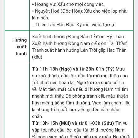
- Hoang Vu: Xấu cho mọi công việc.
- Nguyệt Hoả (Độc Hỏa): Xấu cho việc lợp nhà,
làm bếp.
- Thiên Lao Hắc Đạo: Kỵ mọi việc đại sự.
Xuất hành hướng Đông Bắc để đón 'Hỷ Thần'.
Hướng
Xuất hành hướng Đông Nam để đón 'Tài Thần'.
xuất
Tránh xuất hành hướng Lên Trời gặp Hạc Thần
hành
(xấu)
Từ 11h-13h (Ngọ) và từ 23h-01h (Tý)
Mưu
sự khó thành, cầu lộc, cầu tài mờ mịt. Kiện cáo
tốt nhất nên hoãn lại. Người đi xa chưa có tin
về. Mất tiền, mất của nếu đi hướng Nam thì tìm
nhanh mới thấy. Đề phòng tranh cãi, mâu thuẫn
hay miệng tiếng tầm thường. Việc làm chậm, lâu
la nhưng tốt nhất làm việc gì đều cần chắc
chắn.
Từ 13h-15h (Mùi) và từ 01-03h (Sửu)
Tin vui
sắp tới, nếu cầu lộc, cầu tài thì đi hướng Nam.
Đi công việc gặp gỡ có nhiều may mắn. Người đi