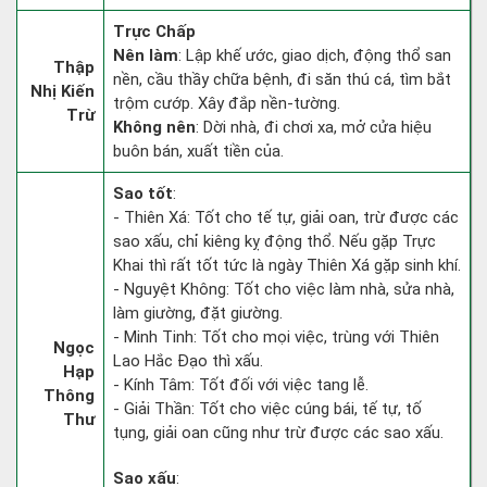
Trực Chấp
Nên làm
: Lập khế ước, giao dịch, động thổ san
Thập
nền, cầu thầy chữa bệnh, đi săn thú cá, tìm bắt
Nhị Kiến
trộm cướp. Xây đắp nền-tường.
Trừ
Không nên
: Dời nhà, đi chơi xa, mở cửa hiệu
buôn bán, xuất tiền của.
Sao tốt
:
- Thiên Xá: Tốt cho tế tự, giải oan, trừ được các
sao xấu, chỉ kiêng kỵ động thổ. Nếu gặp Trực
Khai thì rất tốt tức là ngày Thiên Xá gặp sinh khí.
- Nguyệt Không: Tốt cho việc làm nhà, sửa nhà,
làm giường, đặt giường.
- Minh Tinh: Tốt cho mọi việc, trùng với Thiên
Ngọc
Lao Hắc Đạo thì xấu.
Hạp
- Kính Tâm: Tốt đối với việc tang lễ.
Thông
- Giải Thần: Tốt cho việc cúng bái, tế tự, tố
Thư
tụng, giải oan cũng như trừ được các sao xấu.
Sao xấu
: