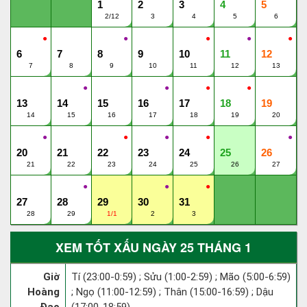
1
2
3
4
5
2/12
3
4
5
6
●
●
●
●
●
6
7
8
9
10
11
12
7
8
9
10
11
12
13
●
●
●
●
13
14
15
16
17
18
19
14
15
16
17
18
19
20
●
●
●
●
●
20
21
22
23
24
25
26
21
22
23
24
25
26
27
●
●
●
27
28
29
30
31
28
29
1/1
2
3
XEM TỐT XẤU NGÀY 25 THÁNG 1
Giờ
Tí (23:00-0:59) ; Sửu (1:00-2:59) ; Mão (5:00-6:59)
Hoàng
; Ngọ (11:00-12:59) ; Thân (15:00-16:59) ; Dậu