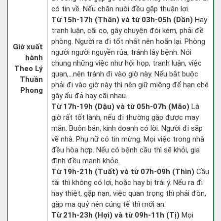
có tin về. Nếu chăn nuôi đều gặp thuận lợi.
Từ 15h-17h (Thân) và từ 03h-05h (Dần)
Hay
tranh luận, cãi cọ, gây chuyện đói kém, phải đề
phòng. Người ra đi tốt nhất nên hoãn lại. Phòng
Giờ xuất
người người nguyền rủa, tránh lây bệnh. Nói
hành
chung những việc như hội họp, tranh luận, việc
Theo Lý
quan,…nên tránh đi vào giờ này. Nếu bắt buộc
Thuần
phải đi vào giờ này thì nên giữ miệng để hạn ché
Phong
gây ẩu đả hay cãi nhau.
Từ 17h-19h (Dậu) và từ 05h-07h (Mão)
Là
giờ rất tốt lành, nếu đi thường gặp được may
mắn. Buôn bán, kinh doanh có lời. Người đi sắp
về nhà. Phụ nữ có tin mừng. Mọi việc trong nhà
đều hòa hợp. Nếu có bệnh cầu thì sẽ khỏi, gia
đình đều mạnh khỏe.
Từ 19h-21h (Tuất) và từ 07h-09h (Thìn)
Cầu
tài thì không có lợi, hoặc hay bị trái ý. Nếu ra đi
hay thiệt, gặp nạn, việc quan trọng thì phải đòn,
gặp ma quỷ nên cúng tế thì mới an.
Từ 21h-23h (Hợi) và từ 09h-11h (Tị)
Mọi