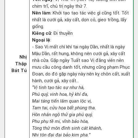
chim trĩ, chủ trị ngày thứ 7.
Nên làm
: Khởi tạo tạo tác việc gì cũng tốt. Tốt
nhất là cưới gả, xây cất, dọn cỏ, gieo trồng, lấy
giống.
Kiêng cữ
: Đi thuyền
Ngoại lệ
:
- Sao Vị mất chí khí tại ngày Dần, nhất là ngày
Mậu Dần, rất hung, không nên cưới gả, xây cất
Nhị
nhà cửa. Gặp ngày Tuất sao Vị đăng viên nên
Thập
mưu cầu công danh tốt, nhưng cũng phạm Phục
Bát Tú
Đoạn, do đó gặp ngày này nên kỵ chôn cất, xuất
hành, cưới gả, xây cất...
“Vị tinh tạo tác sự như hà,
Phú quý, vinh hoa, hỷ khí đa,
Mai táng tiến lâm quan lộc vị,
Tam tai, cửu họa bất phùng tha.
Hôn nhân ngộ thử gia phú quý,
Phu phụ tề mi, vĩnh bảo hòa,
Tòng thử môn đình sinh cát khánh,
Nhi tôn đại đại bảo kim pha.”