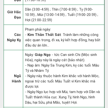
Đạo
(17:00-18:59)
Dần (3:00-4:59) ; Thìn (7:00-8:59) ; Tỵ (9:00-
Giờ Hắc
10:59) ; Mùi (13:00-14:59) ; Tuất (19:00-20:59) ;
Đạo
Hợi (21:00-22:59)
Phạm phải ngày:
Các
-
Kim Thần Thất Sát
: Tránh làm những công
Ngày Kỵ
việc quan trọng, đi xa, ký kết hợp đồng, hay bắt
đầu dự án lớn...
Ngày:
Giáp Ngọ
- tức Can sinh Chi (Mộc sinh
Hỏa), ngày này là ngày cát (bảo nhật).
- Nạp âm: Ngày Sa Trung Kim, kỵ các tuổi: Mậu
Tý và Nhâm Tý.
Ngũ
- Ngày này thuộc hành Kim khắc với hành Mộc,
Hành
ngoại trừ các tuổi: Mậu Tuất vì Kim khắc mà
được lợi.
- Ngày Ngọ lục hợp với Mùi, tam hợp với Dần và
Tuất thành Hỏa cục. Xung Tý, hình Ngọ, hình
Dậu, hại Sửu, phá Mão, tuyệt Hợi.