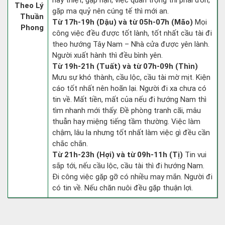
hay thiệt, gặp nạn, việc quan trọng thì phải đòn,
Theo Lý
gặp ma quỷ nên cúng tế thì mới an.
Thuần
Từ 17h-19h (Dậu) và từ 05h-07h (Mão)
Mọi
Phong
công việc đều được tốt lành, tốt nhất cầu tài đi
theo hướng Tây Nam – Nhà cửa được yên lành.
Người xuất hành thì đều bình yên.
Từ 19h-21h (Tuất) và từ 07h-09h (Thìn)
Mưu sự khó thành, cầu lộc, cầu tài mờ mịt. Kiện
cáo tốt nhất nên hoãn lại. Người đi xa chưa có
tin về. Mất tiền, mất của nếu đi hướng Nam thì
tìm nhanh mới thấy. Đề phòng tranh cãi, mâu
thuẫn hay miệng tiếng tầm thường. Việc làm
chậm, lâu la nhưng tốt nhất làm việc gì đều cần
chắc chắn.
Từ 21h-23h (Hợi) và từ 09h-11h (Tị)
Tin vui
sắp tới, nếu cầu lộc, cầu tài thì đi hướng Nam.
Đi công việc gặp gỡ có nhiều may mắn. Người đi
có tin về. Nếu chăn nuôi đều gặp thuận lợi.