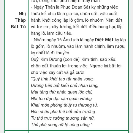
tốt, đồng thời phó nhiệm may mắn.
- Ngày Thân là Phục Đoạn Sát kỵ những việc
Nhị
thừa kế, chia lãnh gia tài, chôn cất, việc xuất
Thập
hành, khởi công lập lò gốm, lò nhuộm. Nên: dứt
Bát Tú
vú trẻ em, xây tường, kết dứt điều hung hại, lấp
hang lỗ, làm cầu tiêu.
- Nhằm ngày 16 Âm Lịch là ngày
Diệt Một
kỵ lập
lò gốm, lò nhuộm, vào làm hành chính, làm rượu,
kỵ nhất là đi thuyền.
Quỷ: Kim Dương (con dê): Kim tinh, sao xấu.
chôn cất thuận lợi trong việc. Ngược lại bất lợi
cho việc xây cất và gả cưới.
“Quỷ tinh khởi tạo tất nhân vong,
Đường tiền bất kiến chủ nhân lang,
Mai táng thử nhật, quan lộc chí,
Nhi tôn đại đại cận quân vương.
Khai môn phóng thủy tu thương tử,
Hôn nhân phu thê bất cửu trường.
Tu thổ trúc tường thương sản nữ,
Thủ phù song nữ lệ uông uông.”