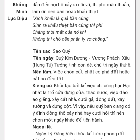
Khổng
dẫn đến nội bộ xảy ra cãi vã, thị phi, mâu thuẫn,
Minh
làm ơn nên oán hoặc khẩu thiệt.
Lục Diệu
“Xích Khẩu là quả bần cùng
Sinh ra khẩu thiệt bàn cùng thị phi
Chẳng thời mất của nó khi
Không thì chó cắn phân ly vợ chồng.”
Tên sao
: Sao Quỷ
Tên ngày
: Quỷ Kim Dương - Vương Phách: Xấu
(Hung Tú) Tướng tinh con dê, chủ trị ngày thứ 6.
Nên làm
: Việc chôn cất, chặt cỏ phá đất hoặc
cắt áo đều tốt.
Kiêng cữ
: Khởi tạo bất kể việc chi cũng hại. Hại
nhất là trổ cửa dựng cửa, tháo nước, việc đào
ao giếng, xây cất nhà, cưới gả, động đất, xây
tường và dựng cột. Vì vậy, nếu quý bạn đang có
ý định động thổ xây nhà hay cưới hỏi thì nên
chọn một ngày khác để tiến hành.
Ngoại lệ
:
- Ngày Tý Đăng Viên thừa kế tước phong rất