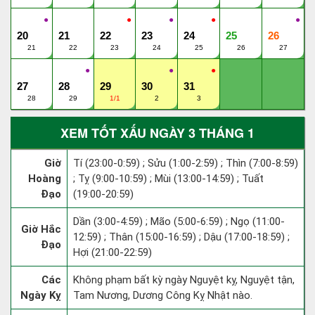
●
●
●
●
●
20
21
22
23
24
25
26
21
22
23
24
25
26
27
●
●
●
27
28
29
30
31
28
29
1/1
2
3
XEM TỐT XẤU NGÀY 3 THÁNG 1
Giờ
Tí (23:00-0:59) ; Sửu (1:00-2:59) ; Thìn (7:00-8:59)
Hoàng
; Tỵ (9:00-10:59) ; Mùi (13:00-14:59) ; Tuất
Đạo
(19:00-20:59)
Dần (3:00-4:59) ; Mão (5:00-6:59) ; Ngọ (11:00-
Giờ Hắc
12:59) ; Thân (15:00-16:59) ; Dậu (17:00-18:59) ;
Đạo
Hợi (21:00-22:59)
Các
Không phạm bất kỳ ngày Nguyệt kỵ, Nguyệt tận,
Ngày Kỵ
Tam Nương, Dương Công Kỵ Nhật nào.