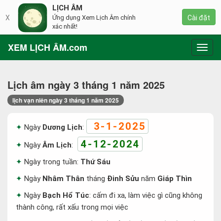
LỊCH ÂM
X
Ứng dụng Xem Lịch Âm chính
Cài đặt
xác nhất!
XEM LỊCH ÂM.com
Toggl
navig
Lịch âm ngày 3 tháng 1 năm 2025
lịch vạn niên ngày 3 tháng 1 năm 2025
3-1-2025
Ngày
Dương Lịch
:
4-12-2024
Ngày
Âm Lịch
:
Ngày trong tuần:
Thứ Sáu
Ngày
Nhâm Thân
tháng
Đinh Sửu
năm
Giáp Thìn
Ngày
Bạch Hổ Túc
: cấm đi xa, làm việc gì cũng không
thành công, rất xấu trong mọi việc