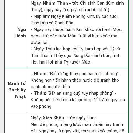
Ngày:
Nhâm Thân
- tức Chi sinh Can (Kim sinh
Thủy), ngày này là ngày cát (nghĩa nhật).
- Nạp âm: Ngày Kiếm Phong Kim, kỵ các tuổi:
Bính Dần và Canh Dần.
Ngũ
- Ngày này thuộc hành Kim khắc với hành Mộc,
Hành
ngoại trừ các tuổi: Mậu Tuất vì Kim khắc mà
được lợi.
- Ngày Thân lục hợp với Tỵ, tam hợp với Tý và
Thìn thành Thủy cục. Xung Dần, hình Dần, hình
Hợi, hại Hợi, phá Tỵ, tuyệt Mão.
-
Nhâm
: “Bất ương thủy nan canh đê phòng” -
Không nên tiến hành tháo nước để tránh khó
Bành Tổ
canh phòng đê điều
Bách Kỵ
-
Thân
: “Bất an sàng quỷ túy nhập phòng” -
Nhật
Không nên tiến hành kê giường để tránh quỷ ma
vào phòng
Ngày:
Xích Khẩu
- tức ngày Hung.
Nên đề phòng miệng lưỡi, mâu thuẫn hay tranh
cãi. Ngày này là ngày xấu, mưu sự khó thành, dễ