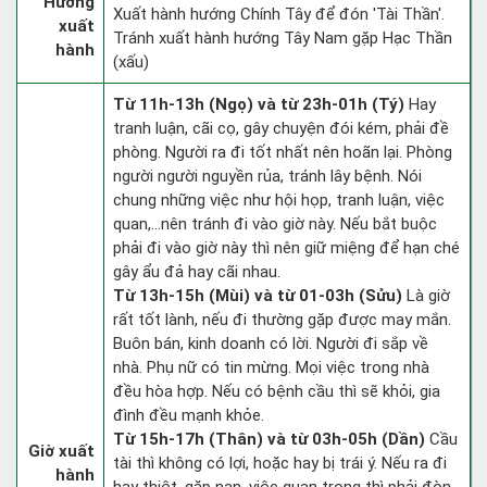
Hướng
Xuất hành hướng Chính Tây để đón 'Tài Thần'.
xuất
Tránh xuất hành hướng Tây Nam gặp Hạc Thần
hành
(xấu)
Từ 11h-13h (Ngọ) và từ 23h-01h (Tý)
Hay
tranh luận, cãi cọ, gây chuyện đói kém, phải đề
phòng. Người ra đi tốt nhất nên hoãn lại. Phòng
người người nguyền rủa, tránh lây bệnh. Nói
chung những việc như hội họp, tranh luận, việc
quan,…nên tránh đi vào giờ này. Nếu bắt buộc
phải đi vào giờ này thì nên giữ miệng để hạn ché
gây ẩu đả hay cãi nhau.
Từ 13h-15h (Mùi) và từ 01-03h (Sửu)
Là giờ
rất tốt lành, nếu đi thường gặp được may mắn.
Buôn bán, kinh doanh có lời. Người đi sắp về
nhà. Phụ nữ có tin mừng. Mọi việc trong nhà
đều hòa hợp. Nếu có bệnh cầu thì sẽ khỏi, gia
đình đều mạnh khỏe.
Từ 15h-17h (Thân) và từ 03h-05h (Dần)
Cầu
Giờ xuất
tài thì không có lợi, hoặc hay bị trái ý. Nếu ra đi
hành