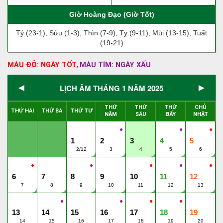
Giờ Hoàng Đạo (Giờ Tốt)
Tý (23-1), Sửu (1-3), Thìn (7-9), Tỵ (9-11), Mùi (13-15), Tuất
(19-21)
MÀU ĐỎ: NGÀY TỐT
MÀU TÍM: NGÀY XẤU
,
◄
►
LỊCH ÂM THÁNG 1 NĂM 2025
THỨ
THỨ
THỨ
CHỦ
THỨ HAI
THỨ BA
THỨ TƯ
NĂM
SÁU
BẨY
NHẬT
●
●
●
1
2
3
4
5
2/12
3
4
5
6
●
●
●
●
●
6
7
8
9
10
11
12
7
8
9
10
11
12
13
●
●
●
●
13
14
15
16
17
18
19
14
15
16
17
18
19
20