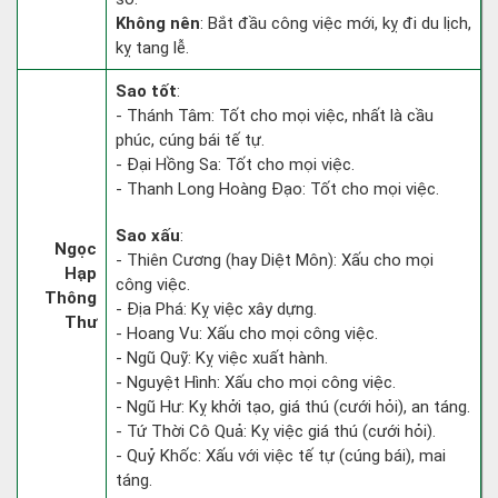
Không nên
: Bắt đầu công việc mới, kỵ đi du lịch,
kỵ tang lễ.
Sao tốt
:
- Thánh Tâm: Tốt cho mọi việc, nhất là cầu
phúc, cúng bái tế tự.
- Đại Hồng Sa: Tốt cho mọi việc.
- Thanh Long Hoàng Đạo: Tốt cho mọi việc.
Sao xấu
:
Ngọc
- Thiên Cương (hay Diệt Môn): Xấu cho mọi
Hạp
công việc.
Thông
- Địa Phá: Kỵ việc xây dựng.
Thư
- Hoang Vu: Xấu cho mọi công việc.
- Ngũ Quỹ: Kỵ việc xuất hành.
- Nguyệt Hình: Xấu cho mọi công việc.
- Ngũ Hư: Kỵ khởi tạo, giá thú (cưới hỏi), an táng.
- Tứ Thời Cô Quả: Kỵ việc giá thú (cưới hỏi).
- Quỷ Khốc: Xấu với việc tế tự (cúng bái), mai
táng.