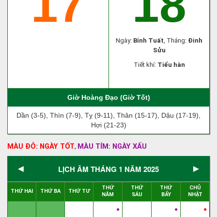
17
18
Ngày:
Bính Tuất
, Tháng:
Đinh
Sửu
Tiết khí:
Tiểu hàn
Giờ Hoàng Đạo (Giờ Tốt)
Dần (3-5), Thìn (7-9), Tỵ (9-11), Thân (15-17), Dậu (17-19),
Hợi (21-23)
MÀU ĐỎ: NGÀY TỐT
MÀU TÍM: NGÀY XẤU
,
◄
►
LỊCH ÂM THÁNG 1 NĂM 2025
THỨ
THỨ
THỨ
CHỦ
THỨ HAI
THỨ BA
THỨ TƯ
NĂM
SÁU
BẨY
NHẬT
●
●
●