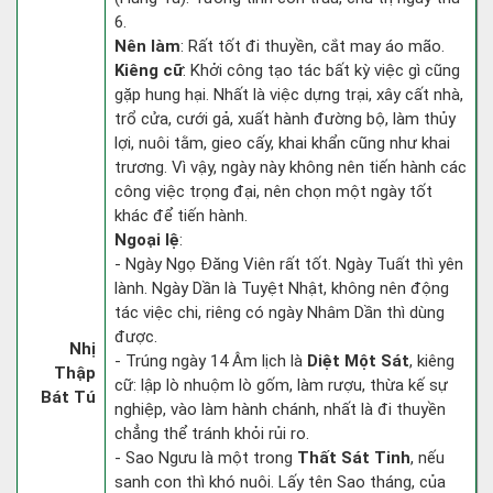
6.
Nên làm
: Rất tốt đi thuyền, cắt may áo mão.
Kiêng cữ
: Khởi công tạo tác bất kỳ việc gì cũng
gặp hung hại. Nhất là việc dựng trại, xây cất nhà,
trổ cửa, cưới gả, xuất hành đường bộ, làm thủy
lợi, nuôi tằm, gieo cấy, khai khẩn cũng như khai
trương. Vì vậy, ngày này không nên tiến hành các
công việc trọng đại, nên chọn một ngày tốt
khác để tiến hành.
Ngoại lệ
:
- Ngày Ngọ Đăng Viên rất tốt. Ngày Tuất thì yên
lành. Ngày Dần là Tuyệt Nhật, không nên động
tác việc chi, riêng có ngày Nhâm Dần thì dùng
được.
Nhị
- Trúng ngày 14 Âm lịch là
Diệt Một Sát
, kiêng
Thập
cữ: lập lò nhuộm lò gốm, làm rượu, thừa kế sự
Bát Tú
nghiệp, vào làm hành chánh, nhất là đi thuyền
chẳng thể tránh khỏi rủi ro.
- Sao Ngưu là một trong
Thất Sát Tinh
, nếu
sanh con thì khó nuôi. Lấy tên Sao tháng, của