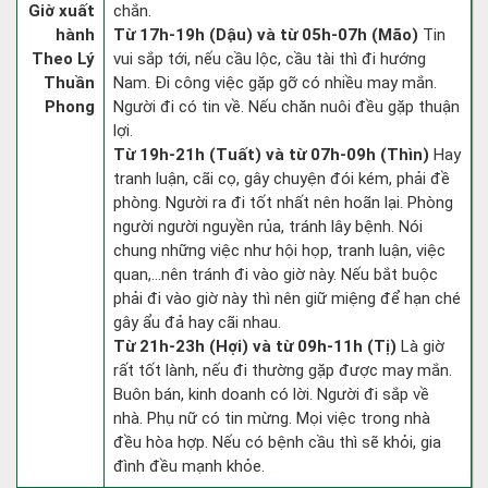
Giờ xuất
chắn.
hành
Từ 17h-19h (Dậu) và từ 05h-07h (Mão)
Tin
Theo Lý
vui sắp tới, nếu cầu lộc, cầu tài thì đi hướng
Thuần
Nam. Đi công việc gặp gỡ có nhiều may mắn.
Phong
Người đi có tin về. Nếu chăn nuôi đều gặp thuận
lợi.
Từ 19h-21h (Tuất) và từ 07h-09h (Thìn)
Hay
tranh luận, cãi cọ, gây chuyện đói kém, phải đề
phòng. Người ra đi tốt nhất nên hoãn lại. Phòng
người người nguyền rủa, tránh lây bệnh. Nói
chung những việc như hội họp, tranh luận, việc
quan,…nên tránh đi vào giờ này. Nếu bắt buộc
phải đi vào giờ này thì nên giữ miệng để hạn ché
gây ẩu đả hay cãi nhau.
Từ 21h-23h (Hợi) và từ 09h-11h (Tị)
Là giờ
rất tốt lành, nếu đi thường gặp được may mắn.
Buôn bán, kinh doanh có lời. Người đi sắp về
nhà. Phụ nữ có tin mừng. Mọi việc trong nhà
đều hòa hợp. Nếu có bệnh cầu thì sẽ khỏi, gia
đình đều mạnh khỏe.