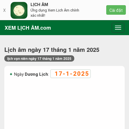
LỊCH ÂM
X
Ứng dụng Xem Lịch Âm chính
Cài đặt
xác nhất!
XEM LỊCH ÂM.com
Toggl
navig
Lịch âm ngày 17 tháng 1 năm 2025
lịch vạn niên ngày 17 tháng 1 năm 2025
17-1-2025
Ngày
Dương Lịch
: