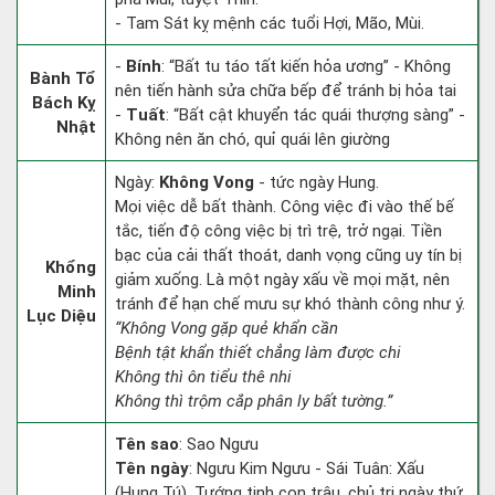
- Tam Sát kỵ mệnh các tuổi Hợi, Mão, Mùi.
-
Bính
: “Bất tu táo tất kiến hỏa ương” - Không
Bành Tổ
nên tiến hành sửa chữa bếp để tránh bị hỏa tai
Bách Kỵ
-
Tuất
: “Bất cật khuyển tác quái thượng sàng” -
Nhật
Không nên ăn chó, quỉ quái lên giường
Ngày:
Không Vong
- tức ngày Hung.
Mọi việc dễ bất thành. Công việc đi vào thế bế
tắc, tiến độ công việc bị trì trệ, trở ngại. Tiền
bạc của cải thất thoát, danh vọng cũng uy tín bị
Khổng
giảm xuống. Là một ngày xấu về mọi mặt, nên
Minh
tránh để hạn chế mưu sự khó thành công như ý.
Lục Diệu
“Không Vong gặp quẻ khẩn cần
Bệnh tật khẩn thiết chẳng làm được chi
Không thì ôn tiểu thê nhi
Không thì trộm cắp phân ly bất tường.”
Tên sao
: Sao Ngưu
Tên ngày
: Ngưu Kim Ngưu - Sái Tuân: Xấu
(Hung Tú). Tướng tinh con trâu, chủ trị ngày thứ