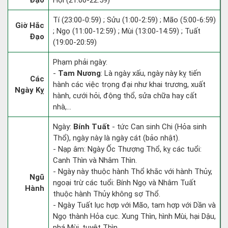
Đạo
Hợi (21:00-22:59)
Tí (23:00-0:59) ; Sửu (1:00-2:59) ; Mão (5:00-6:59)
Giờ Hắc
; Ngọ (11:00-12:59) ; Mùi (13:00-14:59) ; Tuất
Đạo
(19:00-20:59)
Phạm phải ngày:
-
Tam Nương
: Là ngày xấu, ngày này kỵ tiến
Các
hành các việc trọng đại như khai trương, xuất
Ngày Kỵ
hành, cưới hỏi, động thổ, sửa chữa hay cất
nhà,...
Ngày:
Bính Tuất
- tức Can sinh Chi (Hỏa sinh
Thổ), ngày này là ngày cát (bảo nhật).
- Nạp âm: Ngày Ốc Thượng Thổ, kỵ các tuổi:
Canh Thìn và Nhâm Thìn.
- Ngày này thuộc hành Thổ khắc với hành Thủy,
Ngũ
ngoại trừ các tuổi: Bính Ngọ và Nhâm Tuất
Hành
thuộc hành Thủy không sợ Thổ.
- Ngày Tuất lục hợp với Mão, tam hợp với Dần và
Ngọ thành Hỏa cục. Xung Thìn, hình Mùi, hại Dậu,
phá Mùi, tuyệt Thìn.