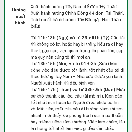
Xuất hành hướng Tây Nam để đón 'Hỷ Thần'.
Hướng
Xuất hành hướng Chính Đông để đón 'Tài Thần'.
xuất
Tránh xuất hành hướng Tây Bắc gặp Hạc Thần
hành
(xấu)
Từ 11h-13h (Ngọ) và từ 23h-01h (Tý)
Cầu tài
thì không có lợi, hoặc hay bị trái ý. Nếu ra đi hay
thiệt, gặp nạn, việc quan trọng thì phải đòn, gặp
ma quỷ nên cúng tế thì mới an.
Từ 13h-15h (Mùi) và từ 01-03h (Sửu)
Mọi
công việc đều được tốt lành, tốt nhất cầu tài đi
theo hướng Tây Nam – Nhà cửa được yên lành.
Người xuất hành thì đều bình yên.
Từ 15h-17h (Thân) và từ 03h-05h (Dần)
Mưu
sự khó thành, cầu lộc, cầu tài mờ mịt. Kiện cáo
tốt nhất nên hoãn lại. Người đi xa chưa có tin
về. Mất tiền, mất của nếu đi hướng Nam thì tìm
nhanh mới thấy. Đề phòng tranh cãi, mâu thuẫn
hay miệng tiếng tầm thường. Việc làm chậm, lâu
la nhưng tốt nhất làm việc gì đều cần chắc