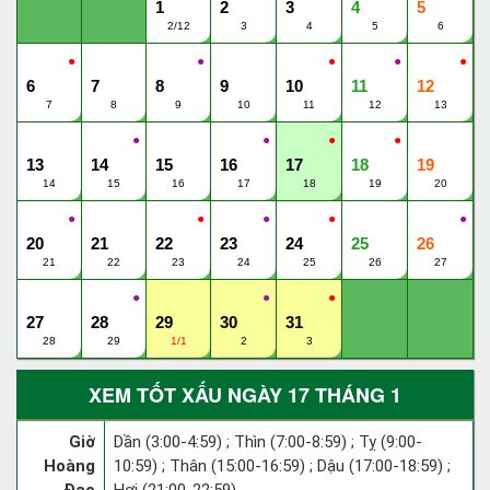
1
2
3
4
5
2/12
3
4
5
6
●
●
●
●
●
6
7
8
9
10
11
12
7
8
9
10
11
12
13
●
●
●
●
13
14
15
16
17
18
19
14
15
16
17
18
19
20
●
●
●
●
●
20
21
22
23
24
25
26
21
22
23
24
25
26
27
●
●
●
27
28
29
30
31
28
29
1/1
2
3
XEM TỐT XẤU NGÀY 17 THÁNG 1
Giờ
Dần (3:00-4:59) ; Thìn (7:00-8:59) ; Tỵ (9:00-
Hoàng
10:59) ; Thân (15:00-16:59) ; Dậu (17:00-18:59) ;