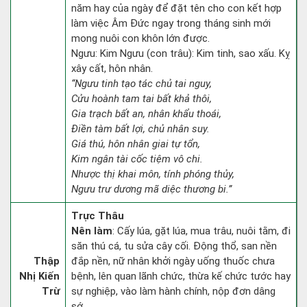
năm hay của ngày để đặt tên cho con kết hợp
làm việc Âm Đức ngay trong tháng sinh mới
mong nuôi con khôn lớn được.
Ngưu: Kim Ngưu (con trâu): Kim tinh, sao xấu. Kỵ
xây cất, hôn nhân.
“Ngưu tinh tạo tác chủ tai nguy,
Cửu hoành tam tai bất khả thôi,
Gia trạch bất an, nhân khẩu thoái,
Điền tàm bất lợi, chủ nhân suy.
Giá thú, hôn nhân giai tự tổn,
Kim ngân tài cốc tiệm vô chi.
Nhược thị khai môn, tính phóng thủy,
Ngưu trư dương mã diệc thương bi.”
Trực Thâu
Nên làm
: Cấy lúa, gặt lúa, mua trâu, nuôi tằm, đi
săn thú cá, tu sửa cây cối. Động thổ, san nền
Thập
đắp nền, nữ nhân khởi ngày uống thuốc chưa
Nhị Kiến
bệnh, lên quan lãnh chức, thừa kế chức tước hay
Trừ
sự nghiệp, vào làm hành chính, nộp đơn dâng
sớ.