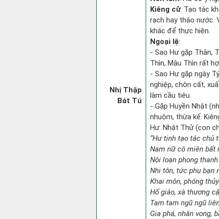
Kiêng cữ
: Tạo tác k
rạch hay tháo nước. V
khác để thực hiện.
Ngoại lệ
:
- Sao Hư gặp Thân, Tý
Thìn, Mậu Thìn rất hợ
- Sao Hư gặp ngày Tý
nghiệp, chôn cất, xuấ
Nhị Thập
làm cầu tiêu.
Bát Tú
- Gặp Huyền Nhật (nh
nhuộm, thừa kế. Kiêng
Hư: Nhật Thử (con chu
“Hư tinh tạo tác chủ t
Nam nữ cô miên bất 
Nội loạn phong thanh v
Nhi tôn, tức phụ bạn 
Khai môn, phóng thủy 
Hổ giảo, xà thương cậ
Tam tam ngũ ngũ liên
Gia phá, nhân vong, b