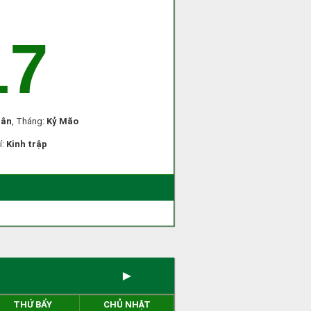
17
hân
, Tháng:
Kỷ Mão
í:
Kinh trập
►
THỨ BẨY
CHỦ NHẬT