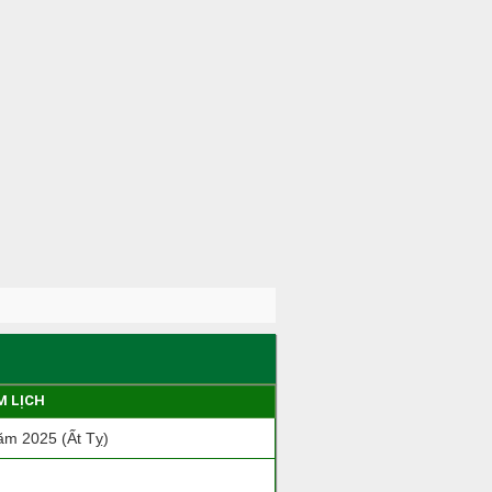
M LỊCH
m 2025 (Ất Tỵ)