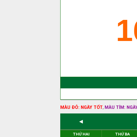
1
MÀU ĐỎ: NGÀY TỐT
MÀU TÍM: NGÀ
,
◄
THỨ HAI
THỨ BA