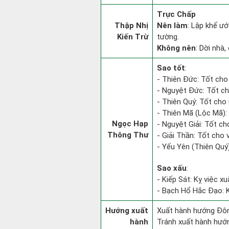
Trực Chấp
Thập Nhị
Nên làm
: Lập khế ướ
Kiến Trừ
tường.
Không nên
: Dời nhà,
Sao tốt
:
- Thiên Đức: Tốt cho
- Nguyệt Đức: Tốt ch
- Thiên Quý: Tốt cho 
- Thiên Mã (Lộc Mã): 
Ngọc Hạp
- Nguyệt Giải: Tốt ch
Thông Thư
- Giải Thần: Tốt cho 
- Yếu Yên (Thiên Quý)
Sao xấu
:
- Kiếp Sát: Kỵ việc xu
- Bạch Hổ Hắc Đạo: Kỵ
Hướng xuất
Xuất hành hướng Đôn
hành
Tránh xuất hành hướ