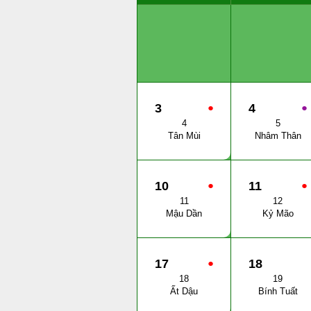
3
●
4
●
4
5
Tân Mùi
Nhâm Thân
10
●
11
●
11
12
Mậu Dần
Kỷ Mão
17
●
18
18
19
Ất Dậu
Bính Tuất