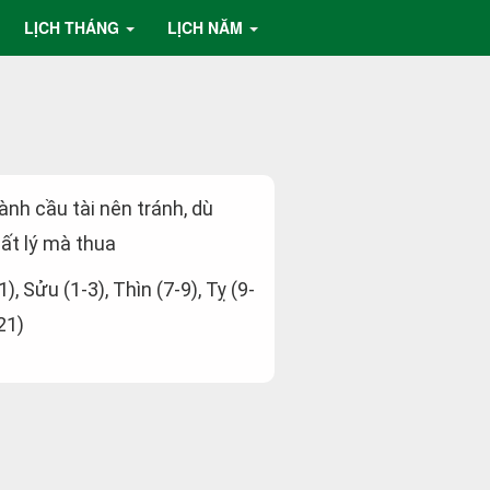
LỊCH THÁNG
LỊCH NĂM
hành cầu tài nên tránh, dù
ất lý mà thua
1), Sửu (1-3), Thìn (7-9), Tỵ (9-
21)