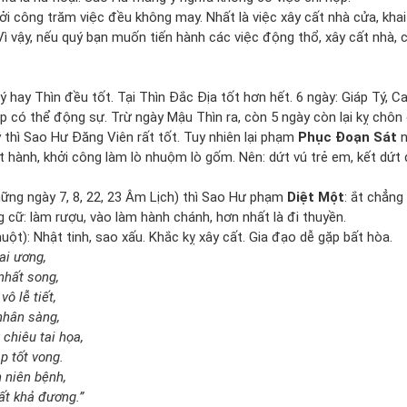
hởi công trăm việc đều không may. Nhất là việc xây cất nhà cửa, khai
ì vậy, nếu quý bạn muốn tiến hành các việc động thổ, xây cất nhà, c
 hay Thìn đều tốt. Tại Thìn Đắc Địa tốt hơn hết. 6 ngày: Giáp Tý, 
p có thể động sự. Trừ ngày Mậu Thìn ra, còn 5 ngày còn lại kỵ chôn 
 thì Sao Hư Đăng Viên rất tốt. Tuy nhiên lại phạm
Phục Đoạn Sát
n
t hành, khởi công làm lò nhuộm lò gốm. Nên: dứt vú trẻ em, kết dứt đ
ững ngày 7, 8, 22, 23 Âm Lịch) thì Sao Hư phạm
Diệt Một
: ắt chẳng
 cữ: làm rượu, vào làm hành chánh, hơn nhất là đi thuyền.
ột): Nhật tinh, sao xấu. Khắc kỵ xây cất. Gia đạo dễ gặp bất hòa.
ai ương,
nhất song,
ô lễ tiết,
nhân sàng,
chiêu tai họa,
p tốt vong.
 niên bệnh,
ất khả đương.”