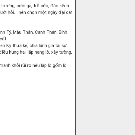
 trương, cưới gả, trổ cửa, đào kênh
ưới hỏi,... nên chọn một ngày đại cát
Canh Tý, Mậu Thân, Canh Thân, Bính
cất.
ên Kỵ thừa kế, chia lãnh gia tài sự
iều hung hại, lấp hang lỗ, xây tường,
 tránh khỏi rủi ro nếu lập lò gốm lò