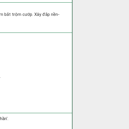
tìm bắt trộm cướp. Xây đắp nền-
.
hần'.