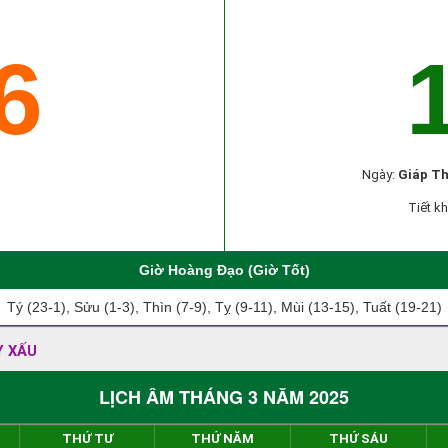
6
Ngày:
Giáp T
Tiết kh
Giờ Hoàng Đạo (Giờ Tốt)
Tý (23-1), Sửu (1-3), Thìn (7-9), Tỵ (9-11), Mùi (13-15), Tuất (19-21)
Y XẤU
LỊCH ÂM THÁNG 3 NĂM 2025
THỨ TƯ
THỨ NĂM
THỨ SÁU