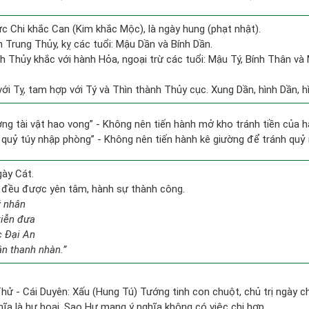
ức Chi khắc Can (Kim khắc Mộc), là ngày hung (phạt nhật).
 Trung Thủy, kỵ các tuổi: Mậu Dần và Bính Dần.
h Thủy khắc với hành Hỏa, ngoại trừ các tuổi: Mậu Tý, Bính Thân 
ới Tỵ, tam hợp với Tý và Thìn thành Thủy cục. Xung Dần, hình Dần, hì
ương tài vật hao vong” - Không nên tiến hành mở kho tránh tiền của 
g quỷ túy nhập phòng” - Không nên tiến hành kê giường để tránh qu
gày Cát.
c đều được yên tâm, hành sự thành công.
ý nhân
tiễn đưa
c Đại An
ân thanh nhàn.”
hử - Cái Duyên: Xấu (Hung Tú) Tướng tinh con chuột, chủ trị ngày c
hĩa là hư hoại. Sao Hư mang ý nghĩa không có việc chi hợp.