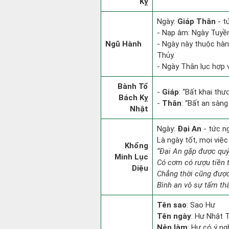
Kỵ
Ngày:
Giáp Thân
- t
- Nạp âm: Ngày Tuyền
Ngũ Hành
- Ngày này thuộc hàn
Thủy.
- Ngày Thân lục hợp v
Bành Tổ
-
Giáp
: “Bất khai th
Bách Kỵ
-
Thân
: “Bất an sàn
Nhật
Ngày:
Đại An
- tức n
Là ngày tốt, mọi việ
Khổng
“Đại An gặp được qu
Minh Lục
Có cơm có rượu tiền 
Diệu
Chẳng thời cũng đượ
Bình an vô sự tấm th
Tên sao
: Sao Hư
Tên ngày
: Hư Nhật T
Nên làm
: Hư có ý ng