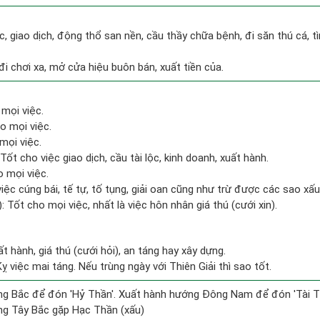
c, giao dịch, động thổ san nền, cầu thầy chữa bệnh, đi săn thú cá, 
 đi chơi xa, mở cửa hiệu buôn bán, xuất tiền của.
 mọi việc.
o mọi việc.
mọi việc.
Tốt cho việc giao dịch, cầu tài lộc, kinh doanh, xuất hành.
o mọi việc.
việc cúng bái, tế tự, tố tụng, giải oan cũng như trừ được các sao xấu
: Tốt cho mọi việc, nhất là việc hôn nhân giá thú (cưới xin).
ất hành, giá thú (cưới hỏi), an táng hay xây dựng.
 việc mai táng. Nếu trùng ngày với Thiên Giải thì sao tốt.
g Bắc để đón 'Hỷ Thần'. Xuất hành hướng Đông Nam để đón 'Tài T
ng Tây Bắc gặp Hạc Thần (xấu)