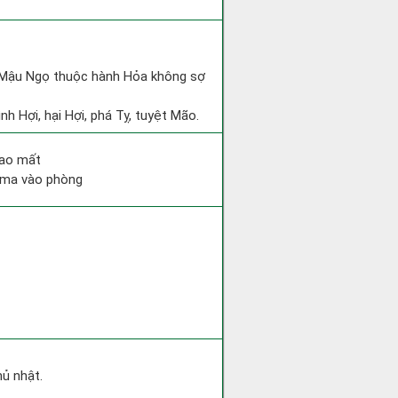
và Mậu Ngọ thuộc hành Hỏa không sợ
nh Hợi, hại Hợi, phá Tỵ, tuyệt Mão.
hao mất
ỷ ma vào phòng
hủ nhật.