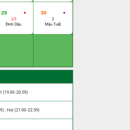
29
●
30
●
1/3
2
Đinh Dậu
Mậu Tuất
ất (19:00-20:59)
9) ; Hợi (21:00-22:59)