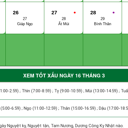
26
27
●
28
●
27
28
29
Giáp Ngọ
Ất Mùi
Bính Thân
XEM TỐT XẤU NGÀY 16 THÁNG 3
(1:00-2:59) ; Thìn (7:00-8:59) ; Tỵ (9:00-10:59) ; Mùi (13:00-14:59) ; Tu
(5:00-6:59) ; Ngọ (11:00-12:59) ; Thân (15:00-16:59) ; Dậu (17:00-18:5
y Nguyệt kỵ, Nguyệt tận, Tam Nương, Dương Công Kỵ Nhật nào.