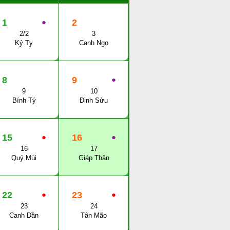
1
●
2
2/2
3
Kỷ Tỵ
Canh Ngọ
8
9
●
9
10
Bính Tý
Đinh Sửu
15
●
16
●
16
17
Quý Mùi
Giáp Thân
22
●
23
●
23
24
Canh Dần
Tân Mão