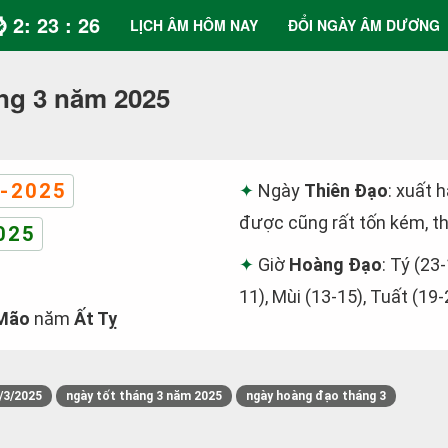
⌚ 2: 23 : 26
LỊCH ÂM HÔM NAY
ĐỔI NGÀY ÂM DƯƠNG
ng 3 năm 2025
-2025
Ngày
Thiên Đạo
: xuất 
được cũng rất tốn kém, th
025
Giờ
Hoàng Đạo
: Tý (23-
11), Mùi (13-15), Tuất (19-
Mão
năm
Ất Tỵ
/3/2025
ngày tốt tháng 3 năm 2025
ngày hoàng đạo tháng 3