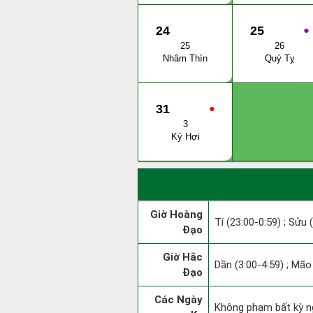
24
25
●
25
26
Nhâm Thìn
Quý Tỵ
31
●
3
Kỷ Hợi
Giờ Hoàng
Tí (23:00-0:59) ; Sửu 
Đạo
Giờ Hắc
Dần (3:00-4:59) ; Mão 
Đạo
Các Ngày
Không phạm bất kỳ ngà