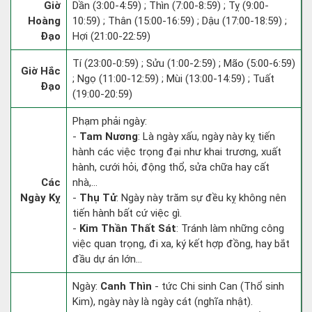
Giờ
Dần (3:00-4:59) ; Thìn (7:00-8:59) ; Tỵ (9:00-
Hoàng
10:59) ; Thân (15:00-16:59) ; Dậu (17:00-18:59) ;
Đạo
Hợi (21:00-22:59)
Tí (23:00-0:59) ; Sửu (1:00-2:59) ; Mão (5:00-6:59)
Giờ Hắc
; Ngọ (11:00-12:59) ; Mùi (13:00-14:59) ; Tuất
Đạo
(19:00-20:59)
Phạm phải ngày:
-
Tam Nương
: Là ngày xấu, ngày này kỵ tiến
hành các việc trọng đại như khai trương, xuất
hành, cưới hỏi, động thổ, sửa chữa hay cất
Các
nhà,...
Ngày Kỵ
-
Thụ Tử
: Ngày này trăm sự đều kỵ không nên
tiến hành bất cứ việc gì.
-
Kim Thần Thất Sát
: Tránh làm những công
việc quan trọng, đi xa, ký kết hợp đồng, hay bắt
đầu dự án lớn...
Ngày:
Canh Thìn
- tức Chi sinh Can (Thổ sinh
Kim), ngày này là ngày cát (nghĩa nhật).