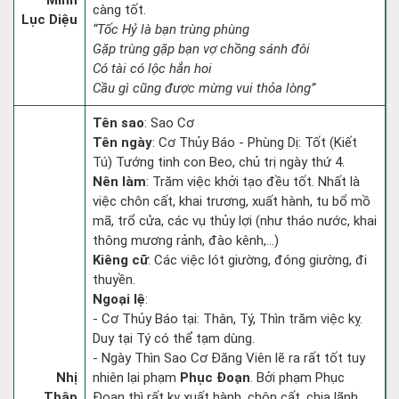
Minh
càng tốt.
Lục Diệu
“Tốc Hỷ là bạn trùng phùng
Gặp trùng gặp bạn vợ chồng sánh đôi
Có tài có lộc hẳn hoi
Cầu gì cũng được mừng vui thỏa lòng”
Tên sao
: Sao Cơ
Tên ngày
: Cơ Thủy Báo - Phùng Dị: Tốt (Kiết
Tú) Tướng tinh con Beo, chủ trị ngày thứ 4.
Nên làm
: Trăm việc khởi tạo đều tốt. Nhất là
việc chôn cất, khai trương, xuất hành, tu bổ mồ
mã, trổ cửa, các vụ thủy lợi (như tháo nước, khai
thông mương rảnh, đào kênh,...)
Kiêng cữ
: Các việc lót giường, đóng giường, đi
thuyền.
Ngoại lệ
:
- Cơ Thủy Báo tại: Thân, Tý, Thìn trăm việc kỵ.
Duy tại Tý có thể tạm dùng.
- Ngày Thìn Sao Cơ Đăng Viên lẽ ra rất tốt tuy
Nhị
nhiên lại phạm
Phục Đoạn
. Bởi phạm Phục
Thập
Đoạn thì rất kỵ xuất hành, chôn cất, chia lãnh