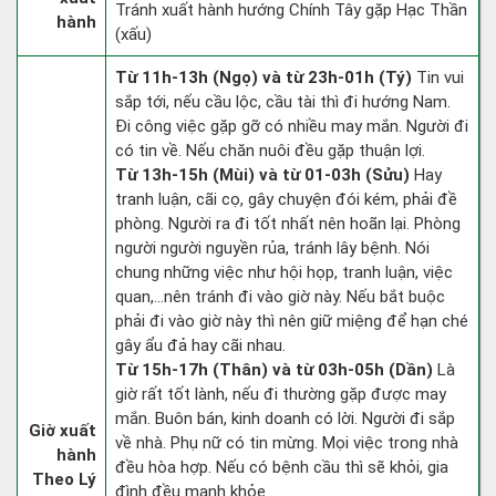
Tránh xuất hành hướng Chính Tây gặp Hạc Thần
hành
(xấu)
Từ 11h-13h (Ngọ) và từ 23h-01h (Tý)
Tin vui
sắp tới, nếu cầu lộc, cầu tài thì đi hướng Nam.
Đi công việc gặp gỡ có nhiều may mắn. Người đi
có tin về. Nếu chăn nuôi đều gặp thuận lợi.
Từ 13h-15h (Mùi) và từ 01-03h (Sửu)
Hay
tranh luận, cãi cọ, gây chuyện đói kém, phải đề
phòng. Người ra đi tốt nhất nên hoãn lại. Phòng
người người nguyền rủa, tránh lây bệnh. Nói
chung những việc như hội họp, tranh luận, việc
quan,…nên tránh đi vào giờ này. Nếu bắt buộc
phải đi vào giờ này thì nên giữ miệng để hạn ché
gây ẩu đả hay cãi nhau.
Từ 15h-17h (Thân) và từ 03h-05h (Dần)
Là
giờ rất tốt lành, nếu đi thường gặp được may
mắn. Buôn bán, kinh doanh có lời. Người đi sắp
Giờ xuất
về nhà. Phụ nữ có tin mừng. Mọi việc trong nhà
hành
đều hòa hợp. Nếu có bệnh cầu thì sẽ khỏi, gia
Theo Lý
đình đều mạnh khỏe.