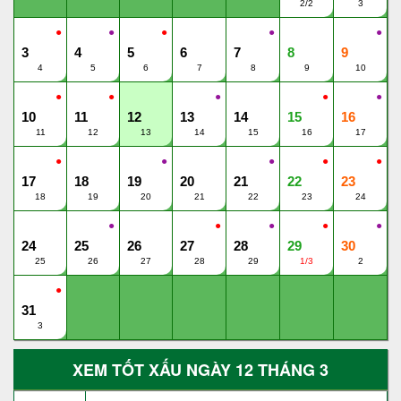
2/2
3
●
●
●
●
●
3
4
5
6
7
8
9
4
5
6
7
8
9
10
●
●
●
●
●
10
11
12
13
14
15
16
11
12
13
14
15
16
17
●
●
●
●
●
17
18
19
20
21
22
23
18
19
20
21
22
23
24
●
●
●
●
●
24
25
26
27
28
29
30
25
26
27
28
29
1/3
2
●
31
3
XEM TỐT XẤU NGÀY 12 THÁNG 3