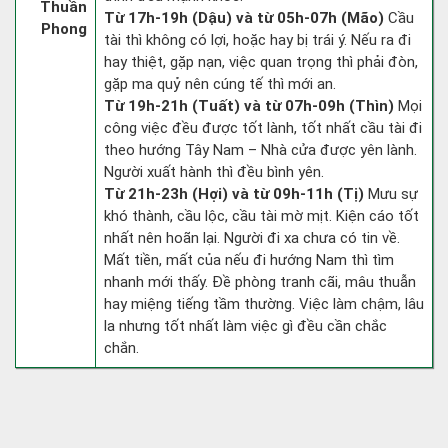
Thuần
Từ 17h-19h (Dậu) và từ 05h-07h (Mão)
Cầu
Phong
tài thì không có lợi, hoặc hay bị trái ý. Nếu ra đi
hay thiệt, gặp nạn, việc quan trọng thì phải đòn,
gặp ma quỷ nên cúng tế thì mới an.
Từ 19h-21h (Tuất) và từ 07h-09h (Thìn)
Mọi
công việc đều được tốt lành, tốt nhất cầu tài đi
theo hướng Tây Nam – Nhà cửa được yên lành.
Người xuất hành thì đều bình yên.
Từ 21h-23h (Hợi) và từ 09h-11h (Tị)
Mưu sự
khó thành, cầu lộc, cầu tài mờ mịt. Kiện cáo tốt
nhất nên hoãn lại. Người đi xa chưa có tin về.
Mất tiền, mất của nếu đi hướng Nam thì tìm
nhanh mới thấy. Đề phòng tranh cãi, mâu thuẫn
hay miệng tiếng tầm thường. Việc làm chậm, lâu
la nhưng tốt nhất làm việc gì đều cần chắc
chắn.