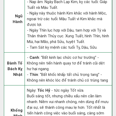
- Nạp âm: Ngày Bạch Lạp Kim, kỵ các tuổi: Giáp
Tuất và Mậu Tuất.
- Ngày này thuộc hành Kim khắc với hành Mộc,
Ngũ
ngoại trừ các tuổi: Mậu Tuất vì Kim khắc mà
Hành
được lợi.
- Ngày Thìn lục hợp với Dậu, tam hợp với Tý và
Thân thành Thủy cục. Xung Tuất, hình Thìn, hình
Mùi, hại Mão, phá Sửu, tuyệt Tuất.
- Tam Sát kỵ mệnh các tuổi Tỵ, Dậu, Sửu.
-
Canh
: “Bất kinh lạc chức cơ hư trướng” -
Bành Tổ
Không nên tiến hành quay tơ để tránh cũi dệt
Bách Kỵ
hư hại ngang
Nhật
-
Thìn
: “Bất khốc khấp tất chủ trọng tang” -
Không nên khóc lóc để tránh chủ có trùng tang
Ngày:
Tốc Hỷ
- tức ngày Tốt vừa.
Buổi sáng tốt, nhưng chiều xấu nên cần làm
nhanh. Niềm vui nhanh chóng, nên dùng để mưu
đại sự, sẽ thành công mau lẹ hơn. Tốt nhất là
Khổng
tiến hành công việc vào buổi sáng, càng sớm