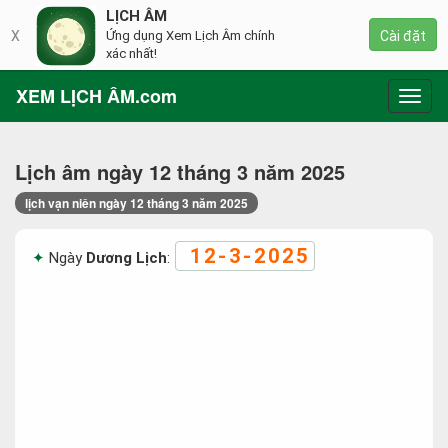
LỊCH ÂM
X
Ứng dụng Xem Lịch Âm chính
Cài đặt
xác nhất!
XEM LỊCH ÂM.com
Toggl
navig
Lịch âm ngày 12 tháng 3 năm 2025
lịch vạn niên ngày 12 tháng 3 năm 2025
12-3-2025
Ngày
Dương Lịch
: