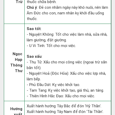
Trừ
thuốc chữa bệnh.
Chú ý
: Đẻ con nhằm ngày này khó nuôi, nên làm
Âm Đức cho con, nam nhân kỵ khởi đầu uống
thuốc.
Sao tốt
:
- Nguyệt Không: Tốt cho việc làm nhà, sửa nhà,
làm giường, đặt giường.
- U Vi Tinh: Tốt cho mọi việc.
Ngọc
Sao xấu
:
Hạp
- Thụ Tử: Xấu cho mọi công việc (ngoại trừ săn
Thông
bắn tốt).
Thư
- Nguyệt Hoả (Độc Hỏa): Xấu cho việc lợp nhà,
làm bếp.
- Phủ Đầu Dát: Kỵ việc khởi tạo.
- Tam Tang: Kỵ việc khởi tạo, giá thú, an táng.
- Thiên Hình Hắc Đạo: Xấu cho mọi việc.
Xuất hành hướng Tây Bắc để đón 'Hỷ Thần'.
Hướng
Xuất hành hướng Tây Nam để đón 'Tài Thần'.
xuất