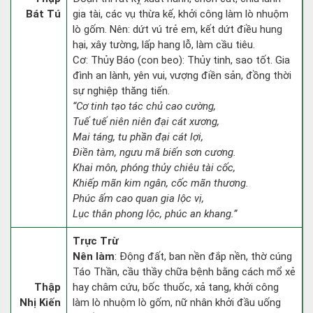
Bát Tú
gia tài, các vụ thừa kế, khởi công làm lò nhuộm
lò gốm. Nên: dứt vú trẻ em, kết dứt điều hung
hại, xây tường, lấp hang lỗ, làm cầu tiêu.
Cơ: Thủy Báo (con beo): Thủy tinh, sao tốt. Gia
đình an lành, yên vui, vượng điền sản, đồng thời
sự nghiệp thăng tiến.
“Cơ tinh tạo tác chủ cao cường,
Tuế tuế niên niên đại cát xương,
Mai táng, tu phần đại cát lợi,
Điền tàm, ngưu mã biến sơn cương.
Khai môn, phóng thủy chiêu tài cốc,
Khiếp mãn kim ngân, cốc mãn thương.
Phúc ấm cao quan gia lộc vị,
Lục thân phong lộc, phúc an khang.”
Trực Trừ
Nên làm
: Động đất, ban nền đắp nền, thờ cúng
Táo Thần, cầu thầy chữa bệnh bằng cách mổ xẻ
Thập
hay châm cứu, bốc thuốc, xả tang, khởi công
Nhị Kiến
làm lò nhuộm lò gốm, nữ nhân khởi đầu uống