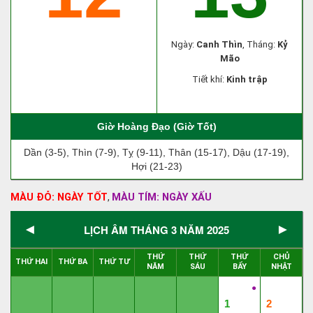
Ngày:
Canh Thìn
, Tháng:
Kỷ
Mão
Tiết khí:
Kinh trập
Giờ Hoàng Đạo (Giờ Tốt)
Dần (3-5), Thìn (7-9), Tỵ (9-11), Thân (15-17), Dậu (17-19),
Hợi (21-23)
MÀU ĐỎ: NGÀY TỐT
MÀU TÍM: NGÀY XẤU
,
◄
►
LỊCH ÂM THÁNG 3 NĂM 2025
THỨ
THỨ
THỨ
CHỦ
THỨ HAI
THỨ BA
THỨ TƯ
NĂM
SÁU
BẨY
NHẬT
●
1
2