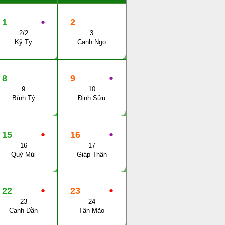
1
●
2
2/2
3
Kỷ Tỵ
Canh Ngọ
8
9
●
9
10
Bính Tý
Đinh Sửu
15
●
16
●
16
17
Quý Mùi
Giáp Thân
22
●
23
●
23
24
Canh Dần
Tân Mão