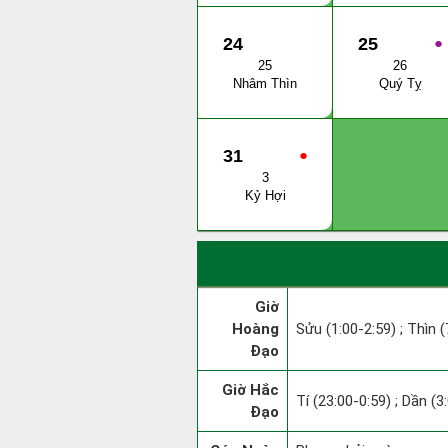
24
25
●
25
26
Nhâm Thìn
Quý Tỵ
31
●
3
Kỷ Hợi
Giờ
Hoàng
Sửu (1:00-2:59) ; Thìn (
Đạo
Giờ Hắc
Tí (23:00-0:59) ; Dần (3
Đạo