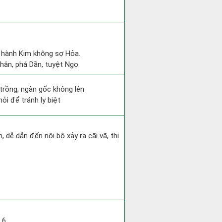
c hành Kim không sợ Hỏa.
Thân, phá Dần, tuyệt Ngọ.
 trồng, ngàn gốc không lên
ỏi để tránh ly biệt
dễ dẫn đến nội bộ xảy ra cãi vã, thị
 6.