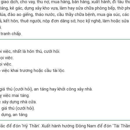
 giao dịch, cho vay, thu nợ, mua hàng, bán hàng, xuất hành, đi tàu t
táng, kê gác, dựng xây kho vựa, làm hay sửa chữa phòng bếp, thờ p
 lúa, đào ao giếng, tháo nước, cầu thầy chữa bệnh, mua gia súc, các
gả, kết hôn, thuê người, nộp đơn dâng sớ, học kỹ nghệ, làm hoặc sửa 
.
 tranh chấp.
 việc, nhất là hôn thú, cưới hỏi.
ọi việc.
i việc.
việc khai trương hoặc cầu tài lộc.
giá thú (cưới hỏi), an táng hay khởi công xây nhà.
 việc mai táng.
ệc xây dựng nhà cửa.
giá thú (cưới hỏi).
 dựng, an táng.
ắc để đón 'Hỷ Thần'. Xuất hành hướng Đông Nam để đón 'Tài Thần'