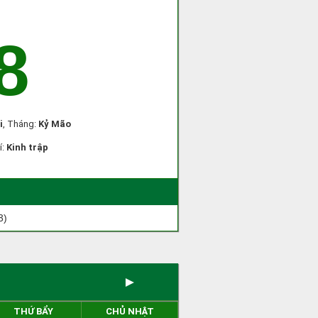
8
i
, Tháng:
Kỷ Mão
í:
Kinh trập
3)
►
THỨ BẨY
CHỦ NHẬT