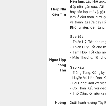
Nên làm
: Lập khế ước,
đắp nền, gắn cửa, đặt 
Thập Nhị
hay các loại máy ), gặt
Kiến Trừ
làm lễ cầu thân, cưới 
vẽ tranh, tu sửa cây cối
Không nên
: Kiện tụng,
Sao tốt
:
- Thiên Hỷ: Tốt cho mọi
- Thiên Quý: Tốt cho m
- Tam Hợp: Tốt cho mọ
- Mẫu Thương: Tốt cho 
Ngọc Hạp
Thông
Sao xấu
:
Thư
- Trùng Tang: Kiêng kỵ 
- Huyền Vũ Hắc Đạo: Kỵ
- Lôi Công: Xấu với vi
- Cô Thần: Xấu với việc 
- Thổ Cẩm: Kỵ việc xây
Hướng
Xuất hành hướng Tây B