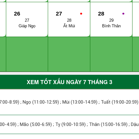
26
27
●
28
●
27
28
29
Giáp Ngọ
Ất Mùi
Bính Thân
XEM TỐT XẤU NGÀY 7 THÁNG 3
7:00-8:59) ; Ngọ (11:00-12:59) ; Mùi (13:00-14:59) ; Tuất (19:00-20:59)
:00-4:59) ; Mão (5:00-6:59) ; Tỵ (9:00-10:59) ; Thân (15:00-16:59) ; Dậ