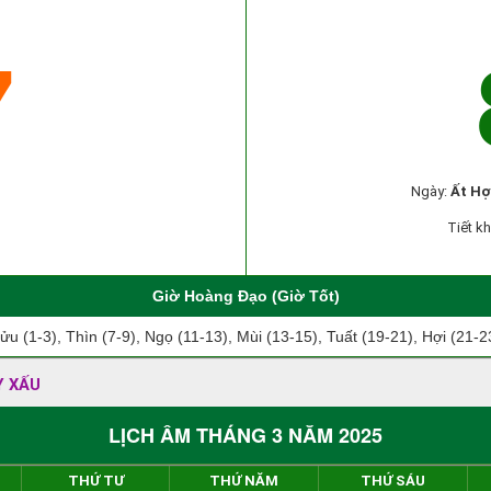
7
Ngày:
Ất Hợ
Tiết kh
Giờ Hoàng Đạo (Giờ Tốt)
ửu (1-3), Thìn (7-9), Ngọ (11-13), Mùi (13-15), Tuất (19-21), Hợi (21-2
Y XẤU
LỊCH ÂM THÁNG 3 NĂM 2025
THỨ TƯ
THỨ NĂM
THỨ SÁU