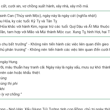
 cất, cưới xin, vợ chồng xuất hành, xây nhà, xây mồ mả.
sinh Can (Thủy sinh Mộc), ngày này là ngày cát (nghĩa nhật).
 Hỏa, kỵ các tuổi: Kỷ Tỵ và Tân Tỵ.
Hỏa khắc với hành Kim, ngoại trừ các tuổi: Quý Dậu và Ất Mùi thuộ
 Dần, tam hợp với Mão và Mùi thành Mộc cục. Xung Tỵ, hình Hợi, hại 
ên chu bất trưởng” - Không nên tiến hành các việc liên quan đến gieo
 chủ phân trương” - Không nên tiến hành các việc liên quan đến cưới h
 ngày Hung.
i, mâu thuẫn hay tranh cãi. Ngày này là ngày xấu, mưu sự khó thành, 
 nên oán hoặc khẩu thiệt.
cùng
cùng thị phi
khi
 ly vợ chồng.”
ong - Ngô Hán: Xấu (Hung Tú) Tướng tinh con Rồng, chủ trị ngày thứ