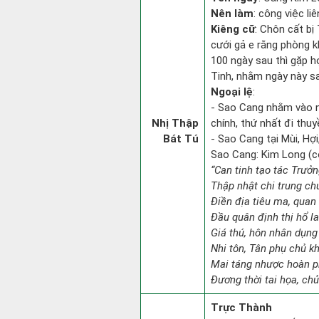
Nên làm
: công việc l
Kiêng cữ
: Chôn cất bị
cưới gả e rằng phòng k
100 ngày sau thì gặp h
Tinh, nhằm ngày này sa
Ngoại lệ
:
- Sao Cang nhằm vào 
Nhị Thập
chính, thứ nhất đi thuy
Bát Tú
- Sao Cang tại Mùi, Hợi
Sao Cang: Kim Long (con
“Can tinh tạo tác Trưở
Thập nhật chi trung ch
Điền địa tiêu ma, quan 
Đầu quân định thị hổ l
Giá thú, hôn nhân dụng
Nhi tôn, Tân phụ chủ k
Mai táng nhược hoàn p
Đương thời tai họa, chủ
Trực Thành