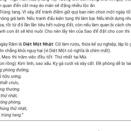
iên quan đến cắt may áo màn sẽ đặng nhiều lộc ăn.
 Trùng tang. Vì vậy, để tránh điềm giữ quý bạn nên chọn một ngày t
hông giá lạnh. Nếu tranh đấu kiện tụng thì lâm bại. Nếu khởi dựng 
ọa, rồi từ đó lần lần tiêu hết ruộng đất, còn nếu làm quan bị cách 
nh con ắt sẽ khó nuôi. Cho nên lấy tên của Sao để đặt cho con thì
ngày Rằm là
Diệt Một Nhật
: Cữ làm rượu, thừa kế sự nghiệp, lập l
ền chẳng khỏi nguy hại (vì Diệt Một có nghĩa là chìm mất).
, Mẹo thì trăm việc đều tốt. Thứ nhất tại Mùi.
 rồng): Kim tinh, sao xấu. Kỵ gả cưới và xây cất. Đề phòng dễ bị tai
ng phòng đường,
ủ hữu ương,
thất chức,
ang thương.
 thử nhật,
hông phòng,
hùng thử nhật,
 trùng tang.”