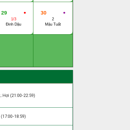
29
●
30
●
1/3
2
Đinh Dậu
Mậu Tuất
 ; Hợi (21:00-22:59)
u (17:00-18:59)