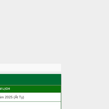
M LỊCH
m 2025 (Ất Tỵ)