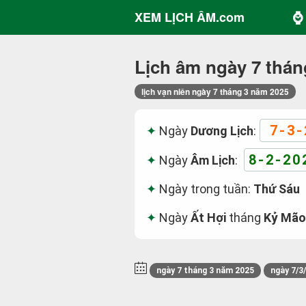
⌚ 
XEM LỊCH ÂM.com
Lịch âm ngày 7 thán
lịch vạn niên ngày 7 tháng 3 năm 2025
7-3-
Ngày
Dương Lịch
:
8-2-20
Ngày
Âm Lịch
:
Ngày trong tuần:
Thứ Sáu
Ngày
Ất Hợi
tháng
Kỷ Mão
ngày 7 tháng 3 năm 2025
ngày 7/3