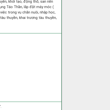
huyền, khởi tạo, động thổ, san nền
hụng Táo Thần, lắp đặt máy móc (
 việc trong vụ chăn nuôi, nhập học,
tàu thuyền, khai trương tàu thuyền,
.