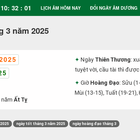
10: 32 : 01
LỊCH ÂM HÔM NAY
ĐỔI NGÀY ÂM DƯƠNG
g 3 năm 2025
2025
Ngày
Thiên Thương
: x
tuyệt vời, cầu tài thì được
25
Giờ
Hoàng Đạo
: Sửu (1
Mùi (13-15), Tuất (19-21),
năm
Ất Tỵ
/2025
ngày tốt tháng 3 năm 2025
ngày hoàng đạo tháng 3