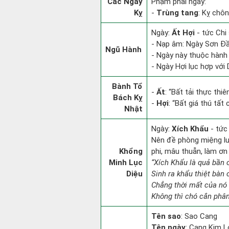
Các Ngày
Phạm phải ngày:
Kỵ
-
Trùng tang
: Kỵ chôn
Ngày:
Ất Hợi
- tức Chi 
- Nạp âm: Ngày Sơn Đầu
Ngũ Hành
- Ngày này thuộc hành 
- Ngày Hợi lục hợp với
Bành Tổ
-
Ất
: “Bất tải thực thi
Bách Kỵ
-
Hợi
: “Bất giá thú tất
Nhật
Ngày:
Xích Khẩu
- tức
Nên đề phòng miệng lưỡ
Khổng
phi, mâu thuẫn, làm ơn
Minh Lục
“Xích Khẩu là quả bần 
Diệu
Sinh ra khẩu thiệt bàn 
Chẳng thời mất của nó 
Không thì chó cắn phân
Tên sao
: Sao Cang
Tên ngày
: Cang Kim L