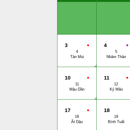
3
●
4
●
4
5
Tân Mùi
Nhâm Thân
10
●
11
●
11
12
Mậu Dần
Kỷ Mão
17
●
18
18
19
Ất Dậu
Bính Tuất