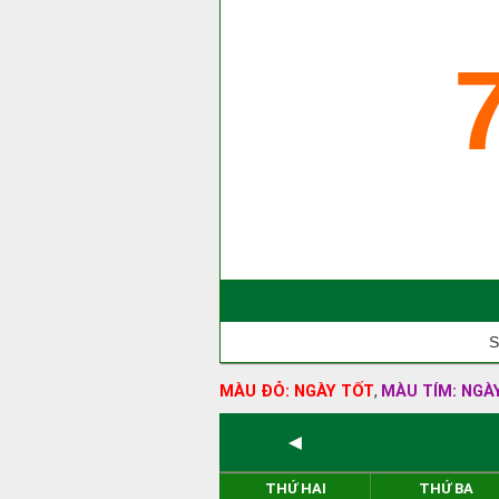
S
MÀU ĐỎ: NGÀY TỐT
MÀU TÍM: NGÀ
,
◄
THỨ HAI
THỨ BA