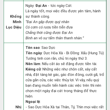
Ngày:
Đại An
- tức ngày Cát.
Là ngày tốt, mọi việc đều được yên tâm, hành
Khổng
sự thành công.
Minh
“Đại An gặp được quý nhân
Lục Diệu
Có cơm có rượu tiền tiễn đưa
Chẳng thời cũng được Đại An
Bình an vô sự tấm thân thanh nhàn.”
Tên sao
: Sao Dực
Tên ngày
: Dực Hỏa Xà - Bi Đồng: Xấu (Hung Tú)
Tướng tinh con rắn, chủ trị ngày thứ 3.
Nên làm
: Nếu cắt áo sẽ đặng được tiền tài.
Kiêng cữ
: Những việc như chôn cất, xây cất
nhà, đặt táng kê gác, gác đòn đông, cưới gã, trổ
cửa gắn cửa, các việc thủy lợi. Vì vậy, nếu quý
bạn đang muốn tiến hành các việc trên thì nên
chọn một ngày đại cát trong tháng để thực
hiện.
Ngoại lệ
:
Nhị
- Sao Dực Hỏa Xà tại Thân, Tý, Thìn mọi việc rất