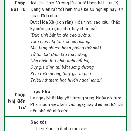
Thập
tốt. Tại Thìn: Vượng Địa là tốt hơn hết. Tại Tý:
Bát Tú
Đăng Viên rất tốt nên thừa kế sự nghiệp hay lên
quan lãnh chức.
Dực: Hỏa Xà (con rắn): Hỏa tinh, sao xấu. Khắc
kỵ cưới gả, dựng nhà, hay chôn cất.
“Dực tinh bất lợi giá cao đường,
Tam niên nhị tái kiến ôn hoàng,
Mai táng nhược hoàn phùng thử nhật,
Tử tôn bất định tẩu tha hương.
Hôn nhân thử nhật nghi bất lợi,
Quy gia định thị bất tương đương.
Khai môn phóng thủy gia tu phá,
Thiếu nữ tham hoa luyến ngoại lang.”
Trực Phá
Thập
Là ngày Nhật Nguyệt tương xung. Ngày có trực
Nhị Kiến
Phá muôn việc làm vào ngày này đều bất lợi, chỉ
Trừ
nên phá dỡ nhà cửa.
Sao tốt
:
- Thiên Đức: Tốt cho mọi việc.