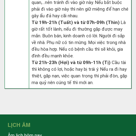
quan,…nên tránh đi vào giờ này. Nếu bắt buộc
phải đi vào giờ này thì nên giữ miệng để hạn ché
gây ẩu đả hay cãi nhau.
Từ 19h-21h (Tuất) và từ 07h-09h (Thìn)
Là
giờ rất tốt lành, nếu đi thường gặp được may
mắn. Buôn bán, kinh doanh có lời. Người đi sắp
về nhà. Phụ nữ có tin mừng. Mọi việc trong nhà
đều hòa hợp. Nếu có bệnh cầu thì sẽ khỏi, gia
đình đều mạnh khỏe.
Từ 21h-23h (Hợi) và từ 09h-11h (Tị)
Cầu tài
thì không có lợi, hoặc hay bị trái ý. Nếu ra đi hay
thiệt, gặp nạn, việc quan trọng thì phải đòn, gặp
ma quỷ nên cúng tế thì mới an.
LỊCH ÂM
Âm lịch hôm nay