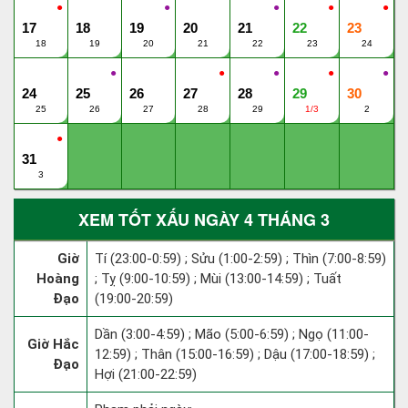
●
●
●
●
●
17
18
19
20
21
22
23
18
19
20
21
22
23
24
●
●
●
●
●
24
25
26
27
28
29
30
25
26
27
28
29
1/3
2
●
31
3
XEM TỐT XẤU NGÀY 4 THÁNG 3
Giờ
Tí (23:00-0:59) ; Sửu (1:00-2:59) ; Thìn (7:00-8:59)
Hoàng
; Tỵ (9:00-10:59) ; Mùi (13:00-14:59) ; Tuất
Đạo
(19:00-20:59)
Dần (3:00-4:59) ; Mão (5:00-6:59) ; Ngọ (11:00-
Giờ Hắc
12:59) ; Thân (15:00-16:59) ; Dậu (17:00-18:59) ;
Đạo
Hợi (21:00-22:59)