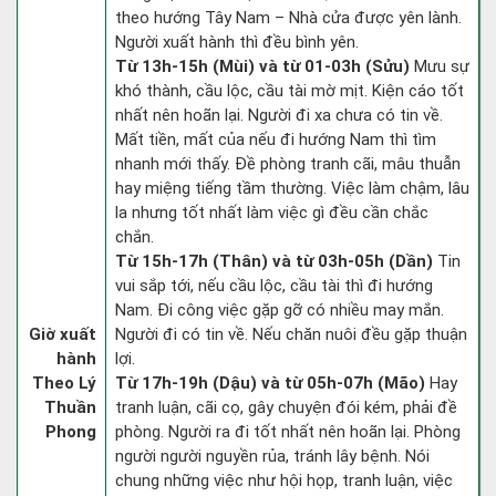
theo hướng Tây Nam – Nhà cửa được yên lành.
Người xuất hành thì đều bình yên.
Từ 13h-15h (Mùi) và từ 01-03h (Sửu)
Mưu sự
khó thành, cầu lộc, cầu tài mờ mịt. Kiện cáo tốt
nhất nên hoãn lại. Người đi xa chưa có tin về.
Mất tiền, mất của nếu đi hướng Nam thì tìm
nhanh mới thấy. Đề phòng tranh cãi, mâu thuẫn
hay miệng tiếng tầm thường. Việc làm chậm, lâu
la nhưng tốt nhất làm việc gì đều cần chắc
chắn.
Từ 15h-17h (Thân) và từ 03h-05h (Dần)
Tin
vui sắp tới, nếu cầu lộc, cầu tài thì đi hướng
Nam. Đi công việc gặp gỡ có nhiều may mắn.
Giờ xuất
Người đi có tin về. Nếu chăn nuôi đều gặp thuận
hành
lợi.
Theo Lý
Từ 17h-19h (Dậu) và từ 05h-07h (Mão)
Hay
Thuần
tranh luận, cãi cọ, gây chuyện đói kém, phải đề
Phong
phòng. Người ra đi tốt nhất nên hoãn lại. Phòng
người người nguyền rủa, tránh lây bệnh. Nói
chung những việc như hội họp, tranh luận, việc