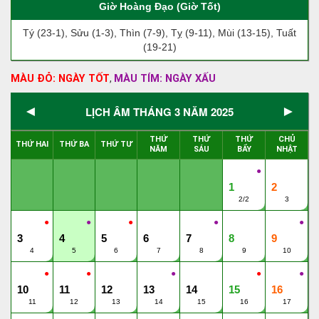
Giờ Hoàng Đạo (Giờ Tốt)
Tý (23-1), Sửu (1-3), Thìn (7-9), Tỵ (9-11), Mùi (13-15), Tuất
(19-21)
MÀU ĐỎ: NGÀY TỐT
MÀU TÍM: NGÀY XẤU
,
◄
►
LỊCH ÂM THÁNG 3 NĂM 2025
THỨ
THỨ
THỨ
CHỦ
THỨ HAI
THỨ BA
THỨ TƯ
NĂM
SÁU
BẨY
NHẬT
●
1
2
2/2
3
●
●
●
●
●
3
4
5
6
7
8
9
4
5
6
7
8
9
10
●
●
●
●
●
10
11
12
13
14
15
16
11
12
13
14
15
16
17