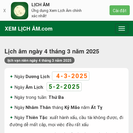
LỊCH ÂM
X
Ứng dụng Xem Lịch Âm chính
Cài đặt
xác nhất!
XEM LỊCH ÂM.com
Toggl
navig
Lịch âm ngày 4 tháng 3 năm 2025
lịch vạn niên ngày 4 tháng 3 năm 2025
4-3-2025
Ngày
Dương Lịch
:
5-2-2025
Ngày
Âm Lịch
:
Ngày trong tuần:
Thứ Ba
Ngày
Nhâm Thân
tháng
Kỷ Mão
năm
Ất Tỵ
Ngày
Thiên Tặc
: xuất hành xấu, cầu tài không được, đi
đường dễ mất cắp, mọi việc đều rất xấu