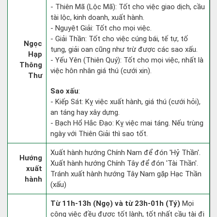
- Thiên Mã (Lộc Mã): Tốt cho việc giao dịch, cầu
tài lộc, kinh doanh, xuất hành.
- Nguyệt Giải: Tốt cho mọi việc.
- Giải Thần: Tốt cho việc cúng bái, tế tự, tố
Ngọc
tụng, giải oan cũng như trừ được các sao xấu.
Hạp
- Yếu Yên (Thiên Quý): Tốt cho mọi việc, nhất là
Thông
việc hôn nhân giá thú (cưới xin).
Thư
Sao xấu
:
- Kiếp Sát: Kỵ việc xuất hành, giá thú (cưới hỏi),
an táng hay xây dựng.
- Bạch Hổ Hắc Đạo: Kỵ việc mai táng. Nếu trùng
ngày với Thiên Giải thì sao tốt.
Xuất hành hướng Chính Nam để đón 'Hỷ Thần'.
Hướng
Xuất hành hướng Chính Tây để đón 'Tài Thần'.
xuất
Tránh xuất hành hướng Tây Nam gặp Hạc Thần
hành
(xấu)
Từ 11h-13h (Ngọ) và từ 23h-01h (Tý)
Mọi
công việc đều được tốt lành, tốt nhất cầu tài đi