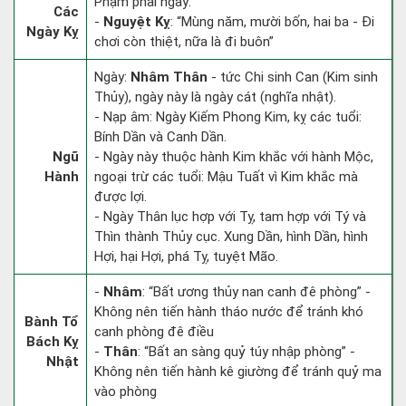
Phạm phải ngày:
Các
-
Nguyệt Kỵ
: “Mùng năm, mười bốn, hai ba - Đi
Ngày Kỵ
chơi còn thiệt, nữa là đi buôn”
Ngày:
Nhâm Thân
- tức Chi sinh Can (Kim sinh
Thủy), ngày này là ngày cát (nghĩa nhật).
- Nạp âm: Ngày Kiếm Phong Kim, kỵ các tuổi:
Bính Dần và Canh Dần.
Ngũ
- Ngày này thuộc hành Kim khắc với hành Mộc,
Hành
ngoại trừ các tuổi: Mậu Tuất vì Kim khắc mà
được lợi.
- Ngày Thân lục hợp với Tỵ, tam hợp với Tý và
Thìn thành Thủy cục. Xung Dần, hình Dần, hình
Hợi, hại Hợi, phá Tỵ, tuyệt Mão.
-
Nhâm
: “Bất ương thủy nan canh đê phòng” -
Không nên tiến hành tháo nước để tránh khó
Bành Tổ
canh phòng đê điều
Bách Kỵ
-
Thân
: “Bất an sàng quỷ túy nhập phòng” -
Nhật
Không nên tiến hành kê giường để tránh quỷ ma
vào phòng