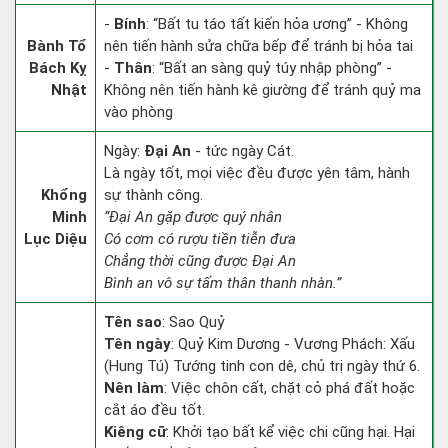
-
Bính
: “Bất tu táo tất kiến hỏa ương” - Không
Bành Tổ
nên tiến hành sửa chữa bếp để tránh bị hỏa tai
Bách Kỵ
-
Thân
: “Bất an sàng quỷ túy nhập phòng” -
Nhật
Không nên tiến hành kê giường để tránh quỷ ma
vào phòng
Ngày:
Đại An
- tức ngày Cát.
Là ngày tốt, mọi việc đều được yên tâm, hành
Khổng
sự thành công.
Minh
“Đại An gặp được quý nhân
Lục Diệu
Có cơm có rượu tiền tiễn đưa
Chẳng thời cũng được Đại An
Bình an vô sự tấm thân thanh nhàn.”
Tên sao
: Sao Quỷ
Tên ngày
: Quỷ Kim Dương - Vương Phách: Xấu
(Hung Tú) Tướng tinh con dê, chủ trị ngày thứ 6.
Nên làm
: Việc chôn cất, chặt cỏ phá đất hoặc
cắt áo đều tốt.
Kiêng cữ
: Khởi tạo bất kể việc chi cũng hại. Hại