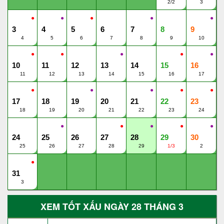
2/2
3
●
●
●
●
●
3
4
5
6
7
8
9
4
5
6
7
8
9
10
●
●
●
●
●
10
11
12
13
14
15
16
11
12
13
14
15
16
17
●
●
●
●
●
17
18
19
20
21
22
23
18
19
20
21
22
23
24
●
●
●
●
●
24
25
26
27
28
29
30
25
26
27
28
29
1/3
2
●
31
3
XEM TỐT XẤU NGÀY 28 THÁNG 3