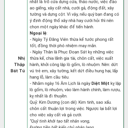
nhất là trổ cửa dựng cửa, tháo nước, việc đào
ao giếng, xây cất nhà, cưới gả, động đất, xây
tường và dựng cột. Vì vậy, nếu quý bạn đang có
ý định động thổ xây nhà hay cưới hỏi thì nên
chọn một ngày khác để tiến hành.
Ngoại lệ
:
- Ngày Tý Đăng Viên thừa kế tước phong rất
tốt, đồng thời phó nhiệm may mắn.
- Ngày Thân là Phục Đoạn Sát kỵ những việc
Nhị
thừa kế, chia lãnh gia tài, chôn cất, việc xuất
Thập
hành, khởi công lập lò gốm, lò nhuộm. Nên: dứt
Bát Tú
vú trẻ em, xây tường, kết dứt điều hung hại, lấp
hang lỗ, làm cầu tiêu.
- Nhằm ngày 16 Âm Lịch là ngày
Diệt Một
kỵ lập
lò gốm, lò nhuộm, vào làm hành chính, làm rượu,
kỵ nhất là đi thuyền.
Quỷ: Kim Dương (con dê): Kim tinh, sao xấu.
chôn cất thuận lợi trong việc. Ngược lại bất lợi
cho việc xây cất và gả cưới.
“Quỷ tinh khởi tạo tất nhân vong,
Đường tiền bất kiến chủ nhân lang,