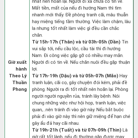
nhất nên hoãn lại. Người đi xa chưa có tin về.
Mất tiền, mất của nếu đi hướng Nam thì tìm
nhanh mới thấy. Đề phòng tranh cãi, mâu thuẫn
hay miệng tiếng tầm thường. Việc làm chậm, lâu
la nhưng tốt nhất làm việc gì đều cần chắc
chắn.
Từ 15h-17h (Thân) và từ 03h-05h (Dần)
Tin
vui sắp tới, nếu cầu lộc, cầu tài thì đi hướng
Nam. Đi công việc gặp gỡ có nhiều may mắn.
Giờ xuất
Người đi có tin về. Nếu chăn nuôi đều gặp thuận
hành
lợi.
Theo Lý
Từ 17h-19h (Dậu) và từ 05h-07h (Mão)
Hay
Thuần
tranh luận, cãi cọ, gây chuyện đói kém, phải đề
Phong
phòng. Người ra đi tốt nhất nên hoãn lại. Phòng
người người nguyền rủa, tránh lây bệnh. Nói
chung những việc như hội họp, tranh luận, việc
quan,…nên tránh đi vào giờ này. Nếu bắt buộc
phải đi vào giờ này thì nên giữ miệng để hạn ché
gây ẩu đả hay cãi nhau.
Từ 19h-21h (Tuất) và từ 07h-09h (Thìn)
Là
giờ rất tốt lành, nếu đi thường gặp được may