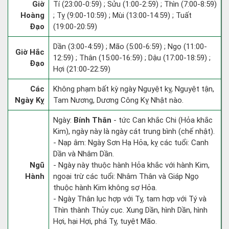
Giờ
Tí (23:00-0:59) ; Sửu (1:00-2:59) ; Thìn (7:00-8:59)
Hoàng
; Tỵ (9:00-10:59) ; Mùi (13:00-14:59) ; Tuất
Đạo
(19:00-20:59)
Dần (3:00-4:59) ; Mão (5:00-6:59) ; Ngọ (11:00-
Giờ Hắc
12:59) ; Thân (15:00-16:59) ; Dậu (17:00-18:59) ;
Đạo
Hợi (21:00-22:59)
Các
Không phạm bất kỳ ngày Nguyệt kỵ, Nguyệt tận,
Ngày Kỵ
Tam Nương, Dương Công Kỵ Nhật nào.
Ngày:
Bính Thân
- tức Can khắc Chi (Hỏa khắc
Kim), ngày này là ngày cát trung bình (chế nhật).
- Nạp âm: Ngày Sơn Hạ Hỏa, kỵ các tuổi: Canh
Dần và Nhâm Dần.
Ngũ
- Ngày này thuộc hành Hỏa khắc với hành Kim,
Hành
ngoại trừ các tuổi: Nhâm Thân và Giáp Ngọ
thuộc hành Kim không sợ Hỏa.
- Ngày Thân lục hợp với Tỵ, tam hợp với Tý và
Thìn thành Thủy cục. Xung Dần, hình Dần, hình
Hợi, hại Hợi, phá Tỵ, tuyệt Mão.