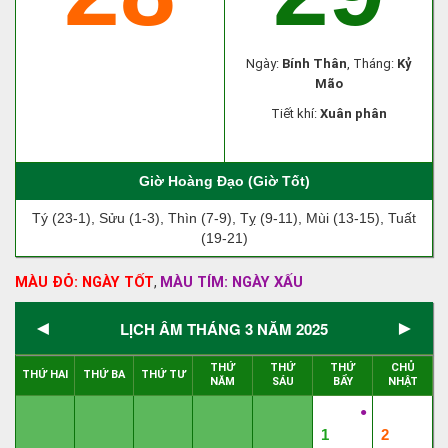
Ngày:
Bính Thân
, Tháng:
Kỷ
Mão
Tiết khí:
Xuân phân
Giờ Hoàng Đạo (Giờ Tốt)
Tý (23-1), Sửu (1-3), Thìn (7-9), Tỵ (9-11), Mùi (13-15), Tuất
(19-21)
MÀU ĐỎ: NGÀY TỐT
MÀU TÍM: NGÀY XẤU
,
◄
►
LỊCH ÂM THÁNG 3 NĂM 2025
THỨ
THỨ
THỨ
CHỦ
THỨ HAI
THỨ BA
THỨ TƯ
NĂM
SÁU
BẨY
NHẬT
●
1
2