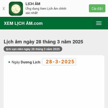
LỊCH ÂM
X
Ứng dụng Xem Lịch Âm chính
Cài đặt
xác nhất!
XEM LỊCH ÂM.com
Toggl
navig
Lịch âm ngày 28 tháng 3 năm 2025
lịch vạn niên ngày 28 tháng 3 năm 2025
28-3-2025
Ngày
Dương Lịch
: