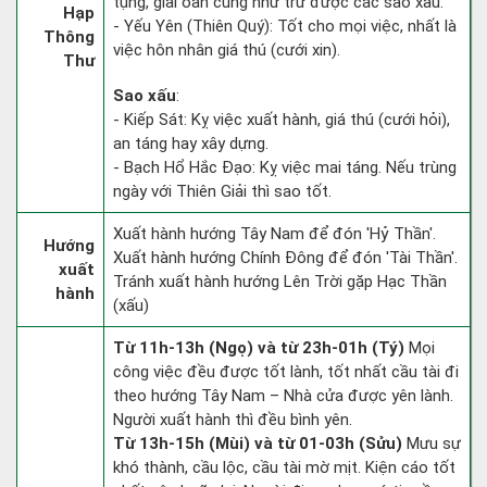
tụng, giải oan cũng như trừ được các sao xấu.
Hạp
- Yếu Yên (Thiên Quý): Tốt cho mọi việc, nhất là
Thông
việc hôn nhân giá thú (cưới xin).
Thư
Sao xấu
:
- Kiếp Sát: Kỵ việc xuất hành, giá thú (cưới hỏi),
an táng hay xây dựng.
- Bạch Hổ Hắc Đạo: Kỵ việc mai táng. Nếu trùng
ngày với Thiên Giải thì sao tốt.
Xuất hành hướng Tây Nam để đón 'Hỷ Thần'.
Hướng
Xuất hành hướng Chính Đông để đón 'Tài Thần'.
xuất
Tránh xuất hành hướng Lên Trời gặp Hạc Thần
hành
(xấu)
Từ 11h-13h (Ngọ) và từ 23h-01h (Tý)
Mọi
công việc đều được tốt lành, tốt nhất cầu tài đi
theo hướng Tây Nam – Nhà cửa được yên lành.
Người xuất hành thì đều bình yên.
Từ 13h-15h (Mùi) và từ 01-03h (Sửu)
Mưu sự
khó thành, cầu lộc, cầu tài mờ mịt. Kiện cáo tốt