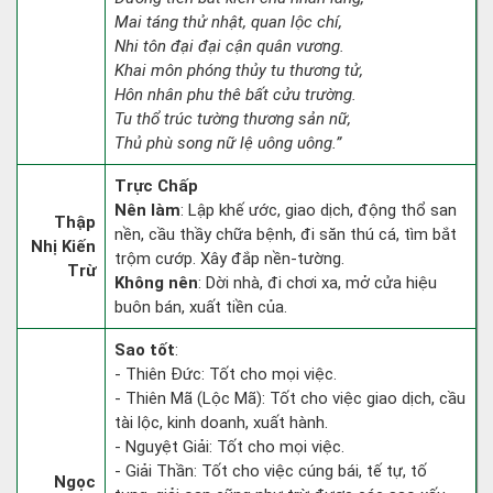
Mai táng thử nhật, quan lộc chí,
Nhi tôn đại đại cận quân vương.
Khai môn phóng thủy tu thương tử,
Hôn nhân phu thê bất cửu trường.
Tu thổ trúc tường thương sản nữ,
Thủ phù song nữ lệ uông uông.”
Trực Chấp
Nên làm
: Lập khế ước, giao dịch, động thổ san
Thập
nền, cầu thầy chữa bệnh, đi săn thú cá, tìm bắt
Nhị Kiến
trộm cướp. Xây đắp nền-tường.
Trừ
Không nên
: Dời nhà, đi chơi xa, mở cửa hiệu
buôn bán, xuất tiền của.
Sao tốt
:
- Thiên Đức: Tốt cho mọi việc.
- Thiên Mã (Lộc Mã): Tốt cho việc giao dịch, cầu
tài lộc, kinh doanh, xuất hành.
- Nguyệt Giải: Tốt cho mọi việc.
- Giải Thần: Tốt cho việc cúng bái, tế tự, tố
Ngọc