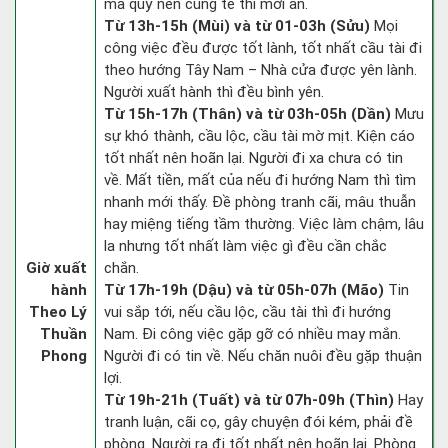
ma quỷ nên cúng tế thì mới an.
Từ 13h-15h (Mùi) và từ 01-03h (Sửu)
Mọi
công việc đều được tốt lành, tốt nhất cầu tài đi
theo hướng Tây Nam – Nhà cửa được yên lành.
Người xuất hành thì đều bình yên.
Từ 15h-17h (Thân) và từ 03h-05h (Dần)
Mưu
sự khó thành, cầu lộc, cầu tài mờ mịt. Kiện cáo
tốt nhất nên hoãn lại. Người đi xa chưa có tin
về. Mất tiền, mất của nếu đi hướng Nam thì tìm
nhanh mới thấy. Đề phòng tranh cãi, mâu thuẫn
hay miệng tiếng tầm thường. Việc làm chậm, lâu
la nhưng tốt nhất làm việc gì đều cần chắc
Giờ xuất
chắn.
hành
Từ 17h-19h (Dậu) và từ 05h-07h (Mão)
Tin
Theo Lý
vui sắp tới, nếu cầu lộc, cầu tài thì đi hướng
Thuần
Nam. Đi công việc gặp gỡ có nhiều may mắn.
Phong
Người đi có tin về. Nếu chăn nuôi đều gặp thuận
lợi.
Từ 19h-21h (Tuất) và từ 07h-09h (Thìn)
Hay
tranh luận, cãi cọ, gây chuyện đói kém, phải đề
phòng. Người ra đi tốt nhất nên hoãn lại. Phòng