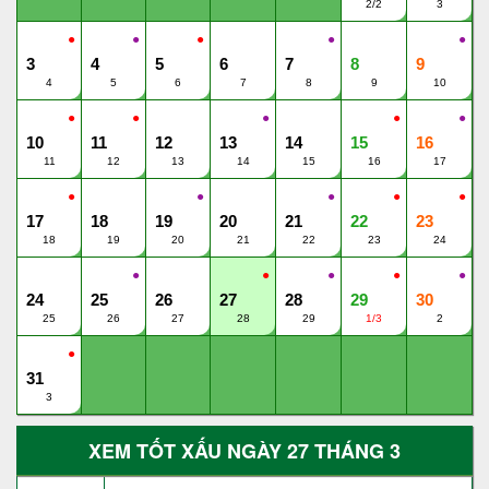
2/2
3
●
●
●
●
●
3
4
5
6
7
8
9
4
5
6
7
8
9
10
●
●
●
●
●
10
11
12
13
14
15
16
11
12
13
14
15
16
17
●
●
●
●
●
17
18
19
20
21
22
23
18
19
20
21
22
23
24
●
●
●
●
●
24
25
26
27
28
29
30
25
26
27
28
29
1/3
2
●
31
3
XEM TỐT XẤU NGÀY 27 THÁNG 3