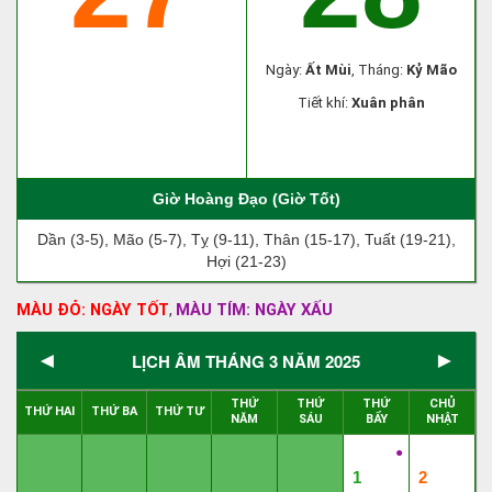
Ngày:
Ất Mùi
, Tháng:
Kỷ Mão
Tiết khí:
Xuân phân
Giờ Hoàng Đạo (Giờ Tốt)
Dần (3-5), Mão (5-7), Tỵ (9-11), Thân (15-17), Tuất (19-21),
Hợi (21-23)
MÀU ĐỎ: NGÀY TỐT
MÀU TÍM: NGÀY XẤU
,
◄
►
LỊCH ÂM THÁNG 3 NĂM 2025
THỨ
THỨ
THỨ
CHỦ
THỨ HAI
THỨ BA
THỨ TƯ
NĂM
SÁU
BẨY
NHẬT
●
1
2