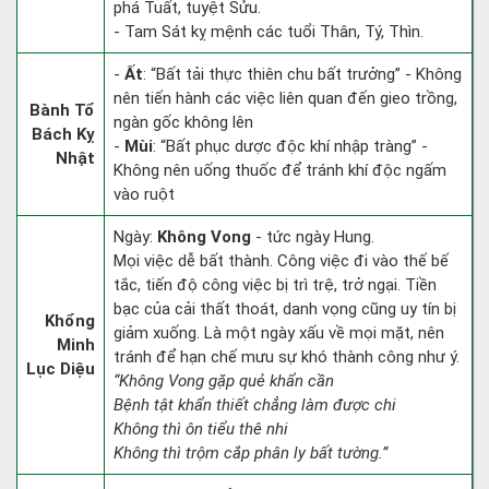
phá Tuất, tuyệt Sửu.
- Tam Sát kỵ mệnh các tuổi Thân, Tý, Thìn.
-
Ất
: “Bất tải thực thiên chu bất trưởng” - Không
nên tiến hành các việc liên quan đến gieo trồng,
Bành Tổ
ngàn gốc không lên
Bách Kỵ
-
Mùi
: “Bất phục dược độc khí nhập tràng” -
Nhật
Không nên uống thuốc để tránh khí độc ngấm
vào ruột
Ngày:
Không Vong
- tức ngày Hung.
Mọi việc dễ bất thành. Công việc đi vào thế bế
tắc, tiến độ công việc bị trì trệ, trở ngại. Tiền
bạc của cải thất thoát, danh vọng cũng uy tín bị
Khổng
giảm xuống. Là một ngày xấu về mọi mặt, nên
Minh
tránh để hạn chế mưu sự khó thành công như ý.
Lục Diệu
“Không Vong gặp quẻ khẩn cần
Bệnh tật khẩn thiết chẳng làm được chi
Không thì ôn tiểu thê nhi
Không thì trộm cắp phân ly bất tường.”