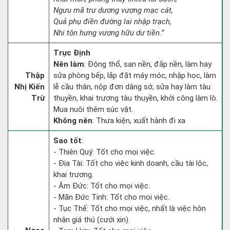
Ngưu mã trư dương vượng mạc cát,
Quả phụ điền đường lai nhập trạch,
Nhi tôn hưng vượng hữu dư tiền.”
Trực Định
Nên làm
: Động thổ, san nền, đắp nền, làm hay
Thập
sửa phòng bếp, lắp đặt máy móc, nhập học, làm
Nhị Kiến
lễ cầu thân, nộp đơn dâng sớ, sửa hay làm tàu
Trừ
thuyền, khai trương tàu thuyền, khởi công làm lò.
Mua nuôi thêm súc vật.
Không nên
: Thưa kiện, xuất hành đi xa
Sao tốt
:
- Thiên Quý: Tốt cho mọi việc.
- Địa Tài: Tốt cho việc kinh doanh, cầu tài lộc,
khai trương.
- Âm Đức: Tốt cho mọi việc.
- Mãn Đức Tinh: Tốt cho mọi việc.
- Tục Thế: Tốt cho mọi việc, nhất là việc hôn
nhân giá thú (cưới xin).