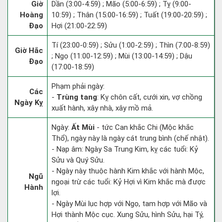
Giờ
Dần (3:00-4:59) ; Mão (5:00-6:59) ; Tỵ (9:00-
Hoàng
10:59) ; Thân (15:00-16:59) ; Tuất (19:00-20:59) ;
Đạo
Hợi (21:00-22:59)
Tí (23:00-0:59) ; Sửu (1:00-2:59) ; Thìn (7:00-8:59)
Giờ Hắc
; Ngọ (11:00-12:59) ; Mùi (13:00-14:59) ; Dậu
Đạo
(17:00-18:59)
Phạm phải ngày:
Các
-
Trùng tang
: Kỵ chôn cất, cưới xin, vợ chồng
Ngày Kỵ
xuất hành, xây nhà, xây mồ mả.
Ngày:
Ất Mùi
- tức Can khắc Chi (Mộc khắc
Thổ), ngày này là ngày cát trung bình (chế nhật).
- Nạp âm: Ngày Sa Trung Kim, kỵ các tuổi: Kỷ
Sửu và Quý Sửu.
- Ngày này thuộc hành Kim khắc với hành Mộc,
Ngũ
ngoại trừ các tuổi: Kỷ Hợi vì Kim khắc mà được
Hành
lợi.
- Ngày Mùi lục hợp với Ngọ, tam hợp với Mão và
Hợi thành Mộc cục. Xung Sửu, hình Sửu, hại Tý,