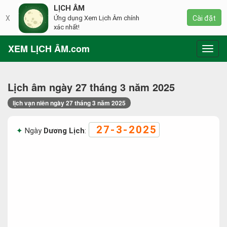
LỊCH ÂM
X
Ứng dụng Xem Lịch Âm chính
Cài đặt
xác nhất!
XEM LỊCH ÂM.com
Toggl
navig
Lịch âm ngày 27 tháng 3 năm 2025
lịch vạn niên ngày 27 tháng 3 năm 2025
27-3-2025
Ngày
Dương Lịch
: