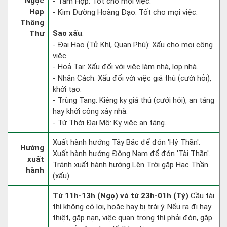
Ngọc
- Tam Hợp: Tốt cho mọi việc.
Hạp
- Kim Đường Hoàng Đạo: Tốt cho mọi việc.
Thông
Sao xấu
:
Thư
- Đại Hao (Tử Khí, Quan Phú): Xấu cho mọi công
việc.
- Hoả Tai: Xấu đối với việc làm nhà, lợp nhà.
- Nhân Cách: Xấu đối với việc giá thú (cưới hỏi),
khởi tạo.
- Trùng Tang: Kiêng kỵ giá thú (cưới hỏi), an táng
hay khởi công xây nhà.
- Tứ Thời Đại Mộ: Kỵ việc an táng.
Xuất hành hướng Tây Bắc để đón 'Hỷ Thần'.
Hướng
Xuất hành hướng Đông Nam để đón 'Tài Thần'.
xuất
Tránh xuất hành hướng Lên Trời gặp Hạc Thần
hành
(xấu)
Từ 11h-13h (Ngọ) và từ 23h-01h (Tý)
Cầu tài
thì không có lợi, hoặc hay bị trái ý. Nếu ra đi hay
thiệt, gặp nạn, việc quan trọng thì phải đòn, gặp