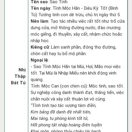
Tên sao
: Sao Tỉnh
Tên ngày
: Tỉnh Mộc Hãn - Diêu Kỳ: Tốt (Bình
Tú) Tướng tinh con dê trừu, chủ trị ngày thứ 5.
Nên làm
: Tạo tác nhiều việc rất tốt như trổ cửa
dựng cửa, mở thông đường nước, đào mương
móc giếng, đi thuyền, xây cất, nhậm chức hoặc
nhập học.
Kiêng cữ
: Làm sanh phần, đóng thọ đường,
chôn cất hay tu bổ mộ phần.
Ngoại lệ
:
- Sao Tỉnh Mộc Hãn tại Mùi, Hợi, Mão mọi việc
Nhị
tốt. Tại Mùi là Nhập Miếu nên khởi động vinh
Thập
quang.
Bát Tú
Tỉnh: Mộc Can (con chim cú): Mộc tinh, sao tốt.
Sự nghiệp công danh thành đạt, thăng tiến, việc
chăn nuôi và xây cất thuận lợi vô cùng.
“Tỉnh tinh tạo tác vượng tàm điền,
Kim bảng đề danh đệ nhất tiên,
Mai táng, tu phòng kinh tốt tử,
Hốt phong tật nhập hoàng điên tuyền
Khai môn, phóng thủy chiêu tài bạch,