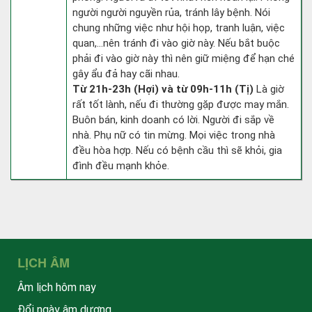
người người nguyền rủa, tránh lây bệnh. Nói
chung những việc như hội họp, tranh luận, việc
quan,…nên tránh đi vào giờ này. Nếu bắt buộc
phải đi vào giờ này thì nên giữ miệng để hạn ché
gây ẩu đả hay cãi nhau.
Từ 21h-23h (Hợi) và từ 09h-11h (Tị)
Là giờ
rất tốt lành, nếu đi thường gặp được may mắn.
Buôn bán, kinh doanh có lời. Người đi sắp về
nhà. Phụ nữ có tin mừng. Mọi việc trong nhà
đều hòa hợp. Nếu có bệnh cầu thì sẽ khỏi, gia
đình đều mạnh khỏe.
LỊCH ÂM
Âm lịch hôm nay
Đổi ngày âm dương