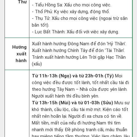
Thư
- Tiểu Hồng Sa: Xấu cho mọi công việc.
- Thổ Phủ: Kỵ việc xây dựng, động thổ.
- Thụ Tử: Xấu cho mọi công việc (ngoại trừ săn
bắn tốt).
- Lục Bất Thành: Xấu đối với việc xây dựng.
Xuất hành hướng Đông Nam để đón 'Hỷ Thần'.
Hướng
Xuất hành hướng Chính Tây để đón 'Tài Thần'.
xuất
Tránh xuất hành hướng Lên Trời gặp Hạc Thần
hành
(xấu)
Từ 11h-13h (Ngọ) và từ 23h-01h (Tý)
Mọi
công việc đều được tốt lành, tốt nhất cầu tài đi
theo hướng Tây Nam – Nhà cửa được yên lành.
Người xuất hành thì đều bình yên.
Từ 13h-15h (Mùi) và từ 01-03h (Sửu)
Mưu sự
khó thành, cầu lộc, cầu tài mờ mịt. Kiện cáo tốt
nhất nên hoãn lại. Người đi xa chưa có tin về.
Mất tiền, mất của nếu đi hướng Nam thì tìm
nhanh mới thấy. Đề phòng tranh cãi, mâu thuẫn
hay miệng tiếng tầm thường. Việc làm chậm, lâu