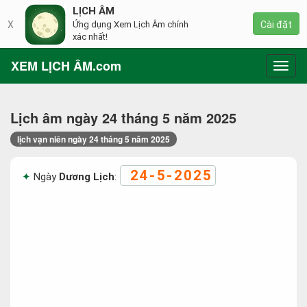
LỊCH ÂM
X
Ứng dụng Xem Lịch Âm chính
Cài đặt
xác nhất!
XEM LỊCH ÂM.com
Toggl
navig
Lịch âm ngày 24 tháng 5 năm 2025
lịch vạn niên ngày 24 tháng 5 năm 2025
24-5-2025
Ngày
Dương Lịch
: