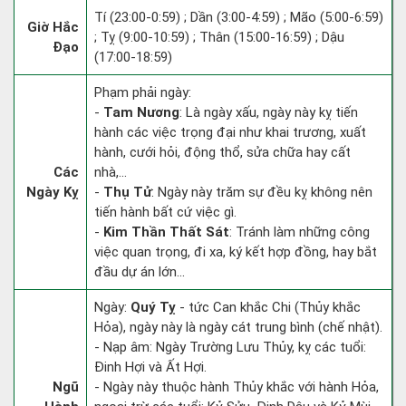
Tí (23:00-0:59) ; Dần (3:00-4:59) ; Mão (5:00-6:59)
Giờ Hắc
; Tỵ (9:00-10:59) ; Thân (15:00-16:59) ; Dậu
Đạo
(17:00-18:59)
Phạm phải ngày:
-
Tam Nương
: Là ngày xấu, ngày này kỵ tiến
hành các việc trọng đại như khai trương, xuất
hành, cưới hỏi, động thổ, sửa chữa hay cất
Các
nhà,...
Ngày Kỵ
-
Thụ Tử
: Ngày này trăm sự đều kỵ không nên
tiến hành bất cứ việc gì.
-
Kim Thần Thất Sát
: Tránh làm những công
việc quan trọng, đi xa, ký kết hợp đồng, hay bắt
đầu dự án lớn...
Ngày:
Quý Tỵ
- tức Can khắc Chi (Thủy khắc
Hỏa), ngày này là ngày cát trung bình (chế nhật).
- Nạp âm: Ngày Trường Lưu Thủy, kỵ các tuổi:
Đinh Hợi và Ất Hợi.
Ngũ
- Ngày này thuộc hành Thủy khắc với hành Hỏa,