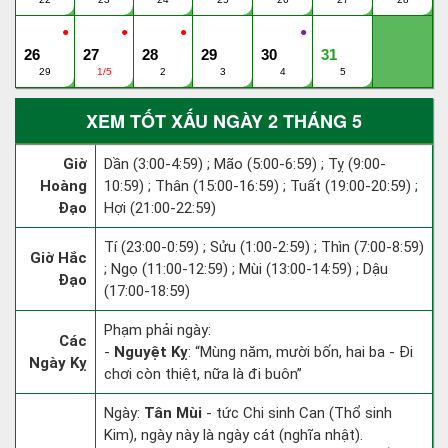
●
●
●
●
26
27
28
29
30
31
29
1/5
2
3
4
5
XEM TỐT XẤU NGÀY 2 THÁNG 5
Giờ
Dần (3:00-4:59) ; Mão (5:00-6:59) ; Tỵ (9:00-
Hoàng
10:59) ; Thân (15:00-16:59) ; Tuất (19:00-20:59) ;
Đạo
Hợi (21:00-22:59)
Tí (23:00-0:59) ; Sửu (1:00-2:59) ; Thìn (7:00-8:59)
Giờ Hắc
; Ngọ (11:00-12:59) ; Mùi (13:00-14:59) ; Dậu
Đạo
(17:00-18:59)
Phạm phải ngày:
Các
-
Nguyệt Kỵ
: “Mùng năm, mười bốn, hai ba - Đi
Ngày Kỵ
chơi còn thiệt, nữa là đi buôn”
Ngày:
Tân Mùi
- tức Chi sinh Can (Thổ sinh
Kim), ngày này là ngày cát (nghĩa nhật).