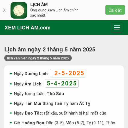
LỊCH ÂM
X
Ứng dụng Xem Lịch Âm chính
Cài đặt
xác nhất!
XEM LỊCH ÂM.com
Toggl
navig
Lịch âm ngày 2 tháng 5 năm 2025
lịch vạn niên ngày 2 tháng 5 năm 2025
2-5-2025
Ngày
Dương Lịch
:
5-4-2025
Ngày
Âm Lịch
:
Ngày trong tuần:
Thứ Sáu
Ngày
Tân Mùi
tháng
Tân Tỵ
năm
Ất Tỵ
Ngày
Đạo Tặc
: rất xấu, xuất hành bị hại, mất của
Giờ
Hoàng Đạo
: Dần (3-5), Mão (5-7), Tỵ (9-11), Thân