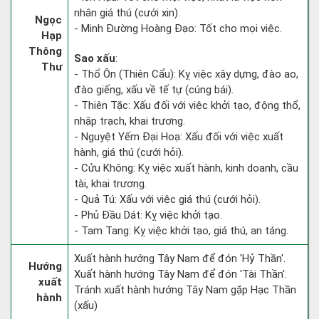
nhân giá thú (cưới xin).
Ngọc
- Minh Đường Hoàng Đạo: Tốt cho mọi việc.
Hạp
Thông
Sao xấu
:
Thư
- Thổ Ôn (Thiên Cẩu): Kỵ việc xây dựng, đào ao,
đào giếng, xấu về tế tự (cúng bái).
- Thiên Tặc: Xấu đối với việc khởi tạo, động thổ,
nhập trạch, khai trương.
- Nguyệt Yếm Đại Hoạ: Xấu đối với việc xuất
hành, giá thú (cưới hỏi).
- Cửu Không: Kỵ việc xuất hành, kinh doanh, cầu
tài, khai trương.
- Quả Tú: Xấu với việc giá thú (cưới hỏi).
- Phủ Đầu Dát: Kỵ việc khởi tạo.
- Tam Tang: Kỵ việc khởi tạo, giá thú, an táng.
Xuất hành hướng Tây Nam để đón 'Hỷ Thần'.
Hướng
Xuất hành hướng Tây Nam để đón 'Tài Thần'.
xuất
Tránh xuất hành hướng Tây Nam gặp Hạc Thần
hành
(xấu)