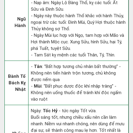
- Nạp âm: Ngày Lộ Bàng Thổ, kỵ các tuổi: Ất
Sửu và Đinh Sửu.
- Ngày này thuộc hành Thổ khắc với hành Thủy,
Ngũ
ngoại trừ các tuổi: Đinh Mùi, Quý Hợi thuộc hành
Hành
Thủy không sợ Thổ.
- Ngày Mùi lục hợp với Ngọ, tam hợp với Mão và
Hợi thành Mộc cục. Xung Sửu, hình Sửu, hại Tý,
phá Tuất, tuyệt Sửu.
- Tam Sát kỵ mệnh các tuổi Thân, Tý, Thìn.
-
Tân
: “Bất hợp tương chủ nhân bất thường” -
Không nên tiến hành trộn tương, chủ không
Bành Tổ
được nếm qua
Bách Kỵ
-
Mùi
: “Bất phục dược độc khí nhập tràng” -
Nhật
Không nên uống thuốc để tránh khí độc ngấm
vào ruột
Ngày:
Tốc Hỷ
- tức ngày Tốt vừa.
Buổi sáng tốt, nhưng chiều xấu nên cần làm
nhanh. Niềm vui nhanh chóng, nên dùng để mưu
đại sự, sẽ thành công mau lẹ hơn. Tốt nhất là