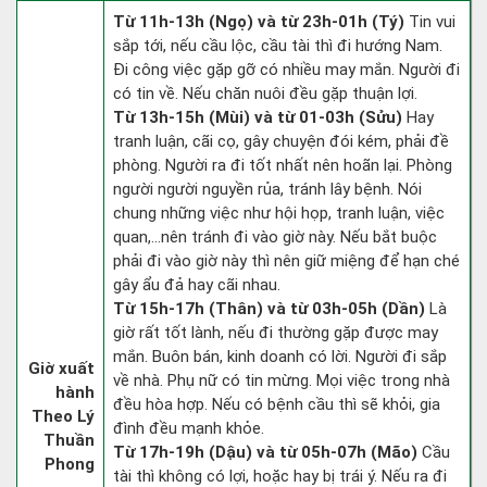
Từ 11h-13h (Ngọ) và từ 23h-01h (Tý)
Tin vui
sắp tới, nếu cầu lộc, cầu tài thì đi hướng Nam.
Đi công việc gặp gỡ có nhiều may mắn. Người đi
có tin về. Nếu chăn nuôi đều gặp thuận lợi.
Từ 13h-15h (Mùi) và từ 01-03h (Sửu)
Hay
tranh luận, cãi cọ, gây chuyện đói kém, phải đề
phòng. Người ra đi tốt nhất nên hoãn lại. Phòng
người người nguyền rủa, tránh lây bệnh. Nói
chung những việc như hội họp, tranh luận, việc
quan,…nên tránh đi vào giờ này. Nếu bắt buộc
phải đi vào giờ này thì nên giữ miệng để hạn ché
gây ẩu đả hay cãi nhau.
Từ 15h-17h (Thân) và từ 03h-05h (Dần)
Là
giờ rất tốt lành, nếu đi thường gặp được may
mắn. Buôn bán, kinh doanh có lời. Người đi sắp
Giờ xuất
về nhà. Phụ nữ có tin mừng. Mọi việc trong nhà
hành
đều hòa hợp. Nếu có bệnh cầu thì sẽ khỏi, gia
Theo Lý
đình đều mạnh khỏe.
Thuần
Từ 17h-19h (Dậu) và từ 05h-07h (Mão)
Cầu
Phong
tài thì không có lợi, hoặc hay bị trái ý. Nếu ra đi