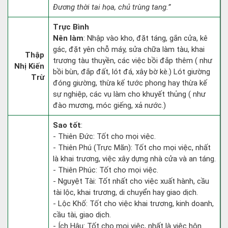
Đương thời tai họa, chủ trùng tang.”
Trực Bình
Nên làm
: Nhập vào kho, đặt táng, gắn cửa, kê
gác, đặt yên chỗ máy, sửa chữa làm tàu, khai
Thập
trương tàu thuyền, các việc bồi đắp thêm ( như
Nhị Kiến
bồi bùn, đắp đất, lót đá, xây bờ kè.) Lót giường
Trừ
đóng giường, thừa kế tước phong hay thừa kế
sự nghiệp, các vụ làm cho khuyết thủng ( như
đào mương, móc giếng, xả nước.)
Sao tốt
:
- Thiên Đức: Tốt cho mọi việc.
- Thiên Phú (Trực Mãn): Tốt cho mọi việc, nhất
là khai trương, việc xây dựng nhà cửa và an táng.
- Thiên Phúc: Tốt cho mọi việc.
- Nguyệt Tài: Tốt nhất cho việc xuất hành, cầu
tài lộc, khai trương, di chuyển hay giao dịch.
- Lộc Khố: Tốt cho việc khai trương, kinh doanh,
cầu tài, giao dịch.
- Ích Hậu: Tốt cho mọi việc, nhất là việc hôn