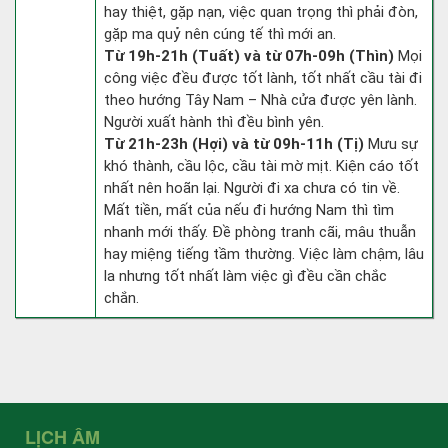
hay thiệt, gặp nạn, việc quan trọng thì phải đòn,
gặp ma quỷ nên cúng tế thì mới an.
Từ 19h-21h (Tuất) và từ 07h-09h (Thìn)
Mọi
công việc đều được tốt lành, tốt nhất cầu tài đi
theo hướng Tây Nam – Nhà cửa được yên lành.
Người xuất hành thì đều bình yên.
Từ 21h-23h (Hợi) và từ 09h-11h (Tị)
Mưu sự
khó thành, cầu lộc, cầu tài mờ mịt. Kiện cáo tốt
nhất nên hoãn lại. Người đi xa chưa có tin về.
Mất tiền, mất của nếu đi hướng Nam thì tìm
nhanh mới thấy. Đề phòng tranh cãi, mâu thuẫn
hay miệng tiếng tầm thường. Việc làm chậm, lâu
la nhưng tốt nhất làm việc gì đều cần chắc
chắn.
LỊCH ÂM