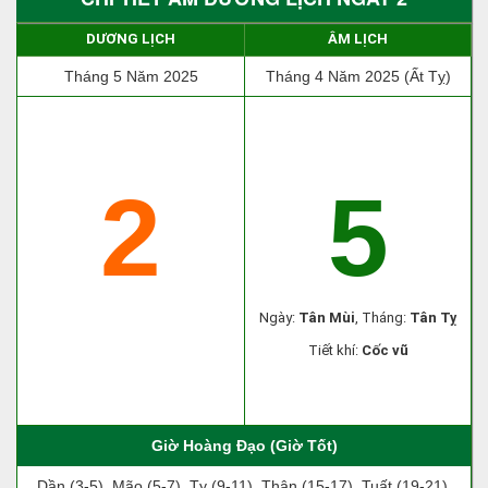
DƯƠNG LỊCH
ÂM LỊCH
Tháng 5 Năm 2025
Tháng 4 Năm 2025 (Ất Tỵ)
2
5
Ngày:
Tân Mùi
, Tháng:
Tân Tỵ
Tiết khí:
Cốc vũ
Giờ Hoàng Đạo (Giờ Tốt)
Dần (3-5), Mão (5-7), Tỵ (9-11), Thân (15-17), Tuất (19-21),