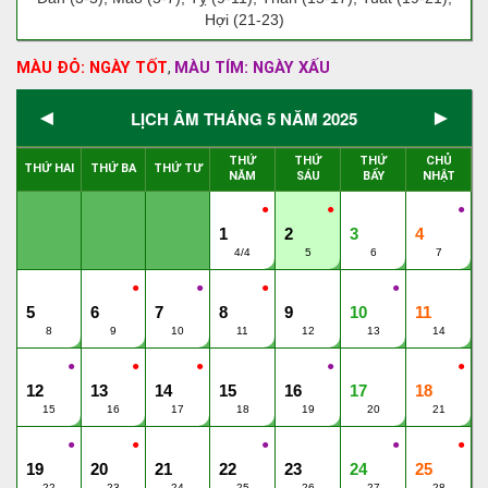
Hợi (21-23)
MÀU ĐỎ: NGÀY TỐT
MÀU TÍM: NGÀY XẤU
,
◄
►
LỊCH ÂM THÁNG 5 NĂM 2025
THỨ
THỨ
THỨ
CHỦ
THỨ HAI
THỨ BA
THỨ TƯ
NĂM
SÁU
BẨY
NHẬT
●
●
●
1
2
3
4
4/4
5
6
7
●
●
●
●
5
6
7
8
9
10
11
8
9
10
11
12
13
14
●
●
●
●
●
12
13
14
15
16
17
18
15
16
17
18
19
20
21
●
●
●
●
●
19
20
21
22
23
24
25
22
23
24
25
26
27
28