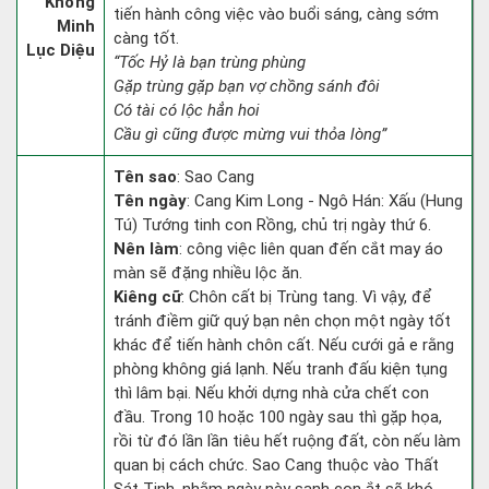
Khổng
tiến hành công việc vào buổi sáng, càng sớm
Minh
càng tốt.
Lục Diệu
“Tốc Hỷ là bạn trùng phùng
Gặp trùng gặp bạn vợ chồng sánh đôi
Có tài có lộc hẳn hoi
Cầu gì cũng được mừng vui thỏa lòng”
Tên sao
: Sao Cang
Tên ngày
: Cang Kim Long - Ngô Hán: Xấu (Hung
Tú) Tướng tinh con Rồng, chủ trị ngày thứ 6.
Nên làm
: công việc liên quan đến cắt may áo
màn sẽ đặng nhiều lộc ăn.
Kiêng cữ
: Chôn cất bị Trùng tang. Vì vậy, để
tránh điềm giữ quý bạn nên chọn một ngày tốt
khác để tiến hành chôn cất. Nếu cưới gả e rằng
phòng không giá lạnh. Nếu tranh đấu kiện tụng
thì lâm bại. Nếu khởi dựng nhà cửa chết con
đầu. Trong 10 hoặc 100 ngày sau thì gặp họa,
rồi từ đó lần lần tiêu hết ruộng đất, còn nếu làm
quan bị cách chức. Sao Cang thuộc vào Thất