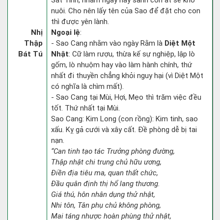
Sát Tinh, nhằm ngày này sanh con ắt sẽ khó
nuôi. Cho nên lấy tên của Sao để đặt cho con
thì được yên lành.
Nhị
Ngoại lệ
:
Thập
- Sao Cang nhằm vào ngày Rằm là
Diệt Một
Bát Tú
Nhật
: Cữ làm rượu, thừa kế sự nghiệp, lập lò
gốm, lò nhuộm hay vào làm hành chính, thứ
nhất đi thuyền chẳng khỏi nguy hại (vì Diệt Một
có nghĩa là chìm mất).
- Sao Cang tại Mùi, Hợi, Mẹo thì trăm việc đều
tốt. Thứ nhất tại Mùi.
Sao Cang: Kim Long (con rồng): Kim tinh, sao
xấu. Kỵ gả cưới và xây cất. Đề phòng dễ bị tai
nạn.
“Can tinh tạo tác Trưởng phòng đường,
Thập nhật chi trung chủ hữu ương,
Điền địa tiêu ma, quan thất chức,
Đầu quân định thị hổ lang thương.
Giá thú, hôn nhân dụng thử nhật,
Nhi tôn, Tân phụ chủ không phòng,
Mai táng nhược hoàn phùng thử nhật,