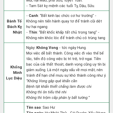
Mùi, hại Mão, phá Sửu, tuyệt Tuất.
- Tam Sát kỵ mệnh các tuổi Tỵ, Dậu, Sửu.
-
Canh
: “Bất kinh lạc chức cơ hư trướng” -
Bành Tổ
Không nên tiến hành quay tơ để tránh cũi dệt
Bách Kỵ
hư hại ngang
Nhật
-
Thìn
: “Bất khốc khấp tất chủ trọng tang” -
Không nên khóc lóc để tránh chủ có trùng tang
Ngày:
Không Vong
- tức ngày Hung.
Mọi việc dễ bất thành. Công việc đi vào thế bế
tắc, tiến độ công việc bị trì trệ, trở ngại. Tiền
bạc của cải thất thoát, danh vọng cũng uy tín bị
Khổng
giảm xuống. Là một ngày xấu về mọi mặt, nên
Minh
tránh để hạn chế mưu sự khó thành công như ý.
Lục Diệu
“Không Vong gặp quẻ khẩn cần
Bệnh tật khẩn thiết chẳng làm được chi
Không thì ôn tiểu thê nhi
Không thì trộm cắp phân ly bất tường.”
Tên sao
: Sao Hư