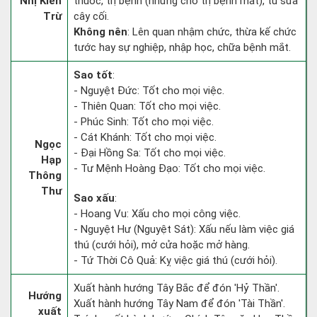
Nhị Kiến
thuốc, trị bệnh (nhưng chớ trị bệnh mắt), tu sửa
Trừ
cây cối.
Không nên
: Lên quan nhậm chức, thừa kế chức
tước hay sự nghiệp, nhập học, chữa bệnh mắt.
Sao tốt
:
- Nguyệt Đức: Tốt cho mọi việc.
- Thiên Quan: Tốt cho mọi việc.
- Phúc Sinh: Tốt cho mọi việc.
- Cát Khánh: Tốt cho mọi việc.
Ngọc
- Đại Hồng Sa: Tốt cho mọi việc.
Hạp
- Tư Mệnh Hoàng Đạo: Tốt cho mọi việc.
Thông
Thư
Sao xấu
:
- Hoang Vu: Xấu cho mọi công việc.
- Nguyệt Hư (Nguyệt Sát): Xấu nếu làm việc giá
thú (cưới hỏi), mở cửa hoặc mở hàng.
- Tứ Thời Cô Quả: Kỵ việc giá thú (cưới hỏi).
Xuất hành hướng Tây Bắc để đón 'Hỷ Thần'.
Hướng
Xuất hành hướng Tây Nam để đón 'Tài Thần'.
xuất