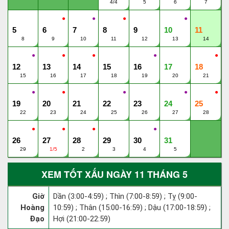
4/4
5
6
7
●
●
●
●
5
6
7
8
9
10
11
8
9
10
11
12
13
14
●
●
●
●
●
12
13
14
15
16
17
18
15
16
17
18
19
20
21
●
●
●
●
●
19
20
21
22
23
24
25
22
23
24
25
26
27
28
●
●
●
●
26
27
28
29
30
31
29
1/5
2
3
4
5
XEM TỐT XẤU NGÀY 11 THÁNG 5
Giờ
Dần (3:00-4:59) ; Thìn (7:00-8:59) ; Tỵ (9:00-
Hoàng
10:59) ; Thân (15:00-16:59) ; Dậu (17:00-18:59) ;
Đạo
Hợi (21:00-22:59)