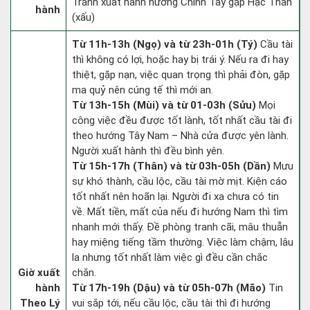
Tránh xuất hành hướng Chính Tây gặp Hạc Thần
hành
(xấu)
Từ 11h-13h (Ngọ) và từ 23h-01h (Tý)
Cầu tài
thì không có lợi, hoặc hay bị trái ý. Nếu ra đi hay
thiệt, gặp nạn, việc quan trọng thì phải đòn, gặp
ma quỷ nên cúng tế thì mới an.
Từ 13h-15h (Mùi) và từ 01-03h (Sửu)
Mọi
công việc đều được tốt lành, tốt nhất cầu tài đi
theo hướng Tây Nam – Nhà cửa được yên lành.
Người xuất hành thì đều bình yên.
Từ 15h-17h (Thân) và từ 03h-05h (Dần)
Mưu
sự khó thành, cầu lộc, cầu tài mờ mịt. Kiện cáo
tốt nhất nên hoãn lại. Người đi xa chưa có tin
về. Mất tiền, mất của nếu đi hướng Nam thì tìm
nhanh mới thấy. Đề phòng tranh cãi, mâu thuẫn
hay miệng tiếng tầm thường. Việc làm chậm, lâu
la nhưng tốt nhất làm việc gì đều cần chắc
Giờ xuất
chắn.
hành
Từ 17h-19h (Dậu) và từ 05h-07h (Mão)
Tin
Theo Lý
vui sắp tới, nếu cầu lộc, cầu tài thì đi hướng