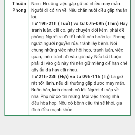
Thuần
Nam. Đi công việc gặp gỡ có nhiều may mắn.
Phong
Người đi có tin về. Nếu chăn nuôi đều gặp thuận
lợi.
Từ 19h-21h (Tuất) và từ 07h-09h (Thìn)
Hay
tranh luận, cãi cọ, gây chuyện đói kém, phải đề
phòng. Người ra đi tốt nhất nên hoãn lại. Phòng
người người nguyền rủa, tránh lây bệnh. Nói
chung những việc như hội họp, tranh luận, việc
quan,…nên tránh đi vào giờ này. Nếu bắt buộc
phải đi vào giờ này thì nên giữ miệng để hạn ché
gây ẩu đả hay cãi nhau.
Từ 21h-23h (Hợi) và từ 09h-11h (Tị)
Là giờ
rất tốt lành, nếu đi thường gặp được may mắn.
Buôn bán, kinh doanh có lời. Người đi sắp về
nhà. Phụ nữ có tin mừng. Mọi việc trong nhà
đều hòa hợp. Nếu có bệnh cầu thì sẽ khỏi, gia
đình đều mạnh khỏe.