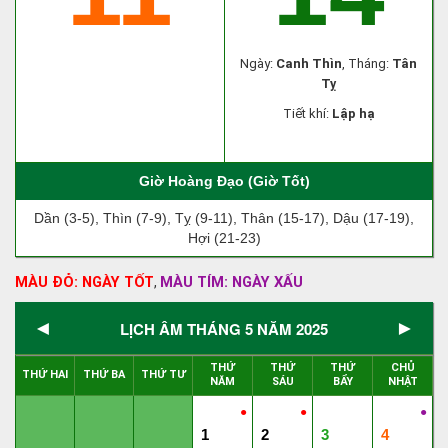
Ngày:
Canh Thìn
, Tháng:
Tân
Tỵ
Tiết khí:
Lập hạ
Giờ Hoàng Đạo (Giờ Tốt)
Dần (3-5), Thìn (7-9), Tỵ (9-11), Thân (15-17), Dậu (17-19),
Hợi (21-23)
MÀU ĐỎ: NGÀY TỐT
MÀU TÍM: NGÀY XẤU
,
◄
►
LỊCH ÂM THÁNG 5 NĂM 2025
THỨ
THỨ
THỨ
CHỦ
THỨ HAI
THỨ BA
THỨ TƯ
NĂM
SÁU
BẨY
NHẬT
●
●
●
1
2
3
4