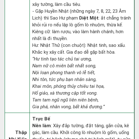
xây tường, làm cầu tiêu.
- Gặp Huyền Nhật (những ngày 7, 8, 22, 23 Âm
Lịch) thì Sao Hư phạm
Diệt Một
: ắt chẳng tránh
khỏi rủi ro nếu lập lò gốm lò nhuộm, thừa kế.
Kiêng cữ: làm rượu, vào làm hành chánh, hơn
nhất là đi thuyền.
Hư: Nhật Thử (con chuột): Nhật tinh, sao xấu.
Khắc kỵ xây cất. Gia đạo dễ gặp bất hòa.
“Hư tinh tạo tác chủ tai ương,
Nam nữ cô miên bất nhất song,
Nội loạn phong thanh vô lễ tiết,
Nhi tôn, tức phụ bạn nhân sàng,
Khai môn, phóng thủy chiêu tai họa,
Hổ giảo, xà thương cập tốt vong.
Tam tam ngũ ngũ liên niên bệnh,
Gia phá, nhân vong, bất khả đương.”
Trực Bế
Nên làm
: Xây đắp tường, đặt táng, gắn cửa, kê
Thập
gác, làm cầu. Khởi công lò nhuộm lò gốm, uống