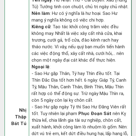
Tên ngày
: Hư Nhật Thử - Cái Duyên: Xấu (Hung
Tú) Tướng tinh con chuột, chủ trị ngày chủ nhật.
Nên làm
: Hư có ý nghĩa là hư hoại. Sao Hư
mang ý nghĩa không có việc chi hợp.
Kiêng cữ
: Tạo tác khởi công trăm việc đều
không may. Nhất là việc xây cất nhà cửa, khai
trương, cưới gả, trổ cửa, đào kênh rạch hay
tháo nước. Vì vậy, nếu quý bạn muốn tiến hành
các việc động thổ, xây cất nhà, cưới hỏi,... nên
chọn một ngày đại cát khác để thực hiện.
Ngoại lệ
:
- Sao Hư gặp Thân, Tý hay Thìn đều tốt. Tại
Thìn Đắc Địa tốt hơn hết. 6 ngày: Giáp Tý, Canh
Tý, Mậu Thân, Canh Thân, Bính Thìn, Mậu Thìn
rất hợp có thể động sự. Trừ ngày Mậu Thìn ra,
còn 5 ngày còn lại kỵ chôn cất.
- Sao Hư gặp ngày Tý thì Sao Hư Đăng Viên rất
Nhị
tốt. Tuy nhiên lại phạm
Phục Đoạn Sát
nên Kỵ
Thập
thừa kế, chia lãnh gia tài sự nghiệp, chôn cất,
Bát Tú
xuất hành, khởi công làm lò nhuộm lò gốm. Nên:
dứt vú trẻ em, kết dứt điều hung hại, lấp hang lỗ,