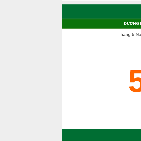
Lịch âm
Năm 2025
Tháng 5
DƯƠNG 
Tháng 5 N