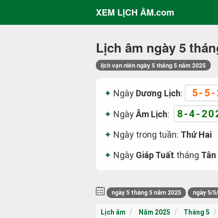
XEM LỊCH ÂM.com
Lịch âm ngày 5 thán
lịch vạn niên ngày 5 tháng 5 năm 2025
5-5-
Ngày
Dương Lịch
:
8-4-20
Ngày
Âm Lịch
:
Ngày trong tuần:
Thứ Hai
Ngày
Giáp Tuất
tháng
Tân
ngày 5 tháng 5 năm 2025
ngày 5/5