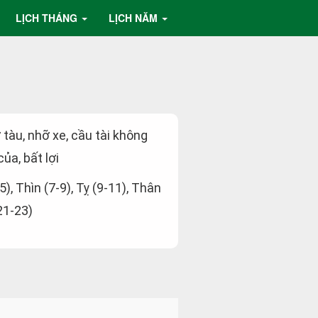
LỊCH THÁNG
LỊCH NĂM
ỡ tàu, nhỡ xe, cầu tài không
ủa, bất lợi
5), Thìn (7-9), Tỵ (9-11), Thân
21-23)