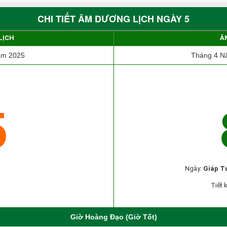
Ngày 5
CHI TIẾT ÂM DƯƠNG LỊCH NGÀY 5
LỊCH
Â
ăm 2025
Tháng 4 Nă