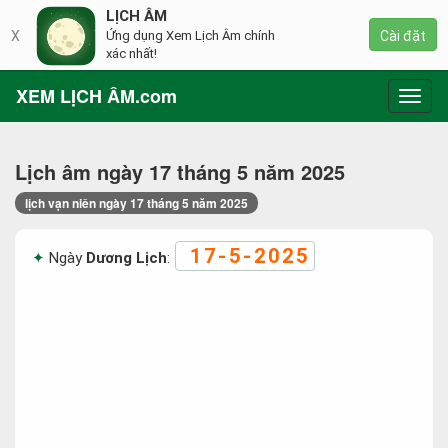
LỊCH ÂM
X
Ứng dụng Xem Lịch Âm chính
Cài đặt
xác nhất!
XEM LỊCH ÂM.com
Toggl
navig
Lịch âm ngày 17 tháng 5 năm 2025
lịch vạn niên ngày 17 tháng 5 năm 2025
17-5-2025
Ngày
Dương Lịch
: