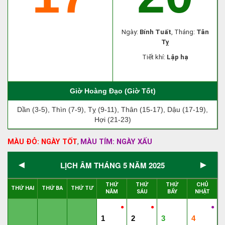
Ngày:
Bính Tuất
, Tháng:
Tân
Tỵ
Tiết khí:
Lập hạ
Giờ Hoàng Đạo (Giờ Tốt)
Dần (3-5), Thìn (7-9), Tỵ (9-11), Thân (15-17), Dậu (17-19),
Hợi (21-23)
MÀU ĐỎ: NGÀY TỐT
MÀU TÍM: NGÀY XẤU
,
◄
►
LỊCH ÂM THÁNG 5 NĂM 2025
THỨ
THỨ
THỨ
CHỦ
THỨ HAI
THỨ BA
THỨ TƯ
NĂM
SÁU
BẨY
NHẬT
●
●
●
1
2
3
4