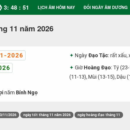
⌚ 3: 48 : 51
LỊCH ÂM HÔM NAY
ĐỔI NGÀY ÂM DƯƠNG
ng 11 năm 2026
1-2026
Ngày
Đạo Tặc
: rất xấu,
026
Giờ
Hoàng Đạo
: Tý (23
(11-13), Mùi (13-15), Dậu 
ợi
năm
Bính Ngọ
3/11/2026
ngày tốt tháng 11 năm 2026
ngày hoàng đạo tháng 11