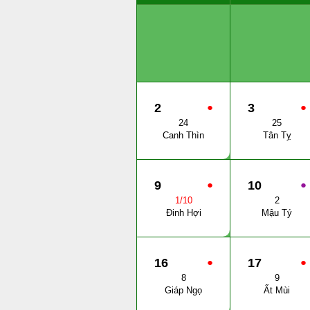
2
●
3
●
24
25
Canh Thìn
Tân Tỵ
9
●
10
●
1/10
2
Đinh Hợi
Mậu Tý
16
●
17
●
8
9
Giáp Ngọ
Ất Mùi