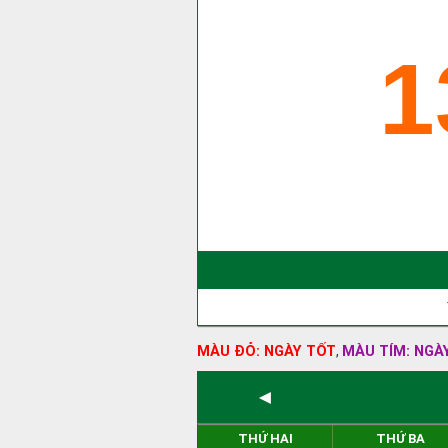
1
MÀU ĐỎ: NGÀY TỐT
MÀU TÍM: NGÀ
,
◄
THỨ HAI
THỨ BA