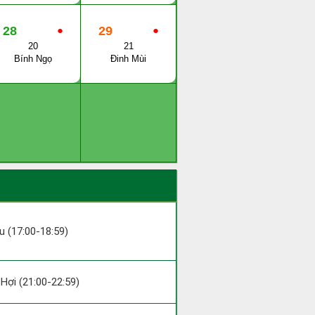
28
●
29
●
20
21
Bính Ngọ
Đinh Mùi
ậu (17:00-18:59)
; Hợi (21:00-22:59)