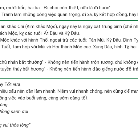
m, mười bốn, hai ba - Đi chơi còn thiệt, nữa là đi buôn”
: Tránh làm những công việc quan trọng, đi xa, ký kết hợp đồng, hay b
an khắc Chi (Kim khắc Mộc), ngày này là ngày cát trung bình (chế nh
ch Mộc, kỵ các tuổi: Ất Dậu và Kỷ Dậu.
Mộc khắc với hành Thổ, ngoại trừ các tuổi: Tân Mùi, Kỷ Dậu, Đinh 
 Tuất, tam hợp với Mùi và Hợi thành Mộc cục. Xung Dậu, hình Tý, hại
 chủ nhân bất thường” - Không nên tiến hành trộn tương, chủ khôn
h tuyền thủy bất hương” - Không nên tiến hành đào giếng nước để tr
ày Tốt vừa.
hiều xấu nên cần làm nhanh. Niềm vui nhanh chóng, nên dùng để mư
công việc vào buổi sáng, càng sớm càng tốt.
hùng
chồng sánh đôi
 vui thỏa lòng”