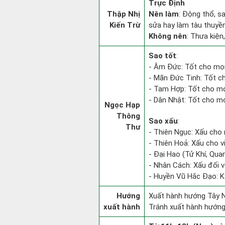
Trực Định
Thập Nhị
Nên làm
: Động thổ, s
Kiến Trừ
sửa hay làm tàu thuyền
Không nên
: Thưa kiện
Sao tốt
:
- Âm Đức: Tốt cho mọi
- Mãn Đức Tinh: Tốt ch
- Tam Hợp: Tốt cho mọ
- Dân Nhật: Tốt cho mọ
Ngọc Hạp
Thông
Sao xấu
:
Thư
- Thiên Ngục: Xấu cho 
- Thiên Hoả: Xấu cho v
- Đại Hao (Tử Khí, Qua
- Nhân Cách: Xấu đối vớ
- Huyền Vũ Hắc Đạo: Kỵ
Hướng
Xuất hành hướng Tây N
xuất hành
Tránh xuất hành hướng