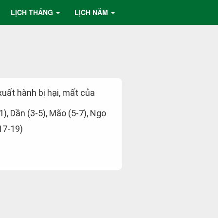
LỊCH THÁNG
LỊCH NĂM
 xuất hành bị hại, mất của
-1), Dần (3-5), Mão (5-7), Ngọ
(17-19)