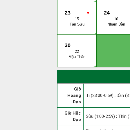
23
●
24
15
16
Tân Sửu
Nhâm Dần
30
22
Mậu Thân
Giờ
Hoàng
Tí (23:00-0:59) ; Dần (3
Đạo
Giờ Hắc
Sửu (1:00-2:59) ; Thìn (
Đạo