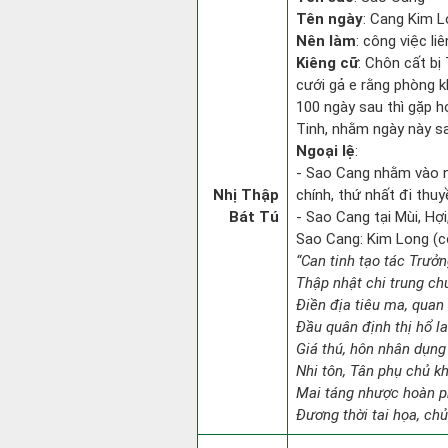
Tên ngày
: Cang Kim L
Nên làm
: công việc l
Kiêng cữ
: Chôn cất bị
cưới gả e rằng phòng k
100 ngày sau thì gặp h
Tinh, nhằm ngày này sa
Ngoại lệ
:
- Sao Cang nhằm vào 
Nhị Thập
chính, thứ nhất đi thuy
Bát Tú
- Sao Cang tại Mùi, Hợi
Sao Cang: Kim Long (con
“Can tinh tạo tác Trưở
Thập nhật chi trung ch
Điền địa tiêu ma, quan 
Đầu quân định thị hổ l
Giá thú, hôn nhân dụng
Nhi tôn, Tân phụ chủ k
Mai táng nhược hoàn p
Đương thời tai họa, chủ