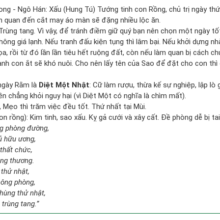
ong - Ngô Hán: Xấu (Hung Tú) Tướng tinh con Rồng, chủ trị ngày thứ
iên quan đến cắt may áo màn sẽ đặng nhiều lộc ăn.
 Trùng tang. Vì vậy, để tránh điềm giữ quý bạn nên chọn một ngày t
hông giá lạnh. Nếu tranh đấu kiện tụng thì lâm bại. Nếu khởi dựng 
ọa, rồi từ đó lần lần tiêu hết ruộng đất, còn nếu làm quan bị cách 
nh con ắt sẽ khó nuôi. Cho nên lấy tên của Sao để đặt cho con thì
ngày Rằm là
Diệt Một Nhật
: Cữ làm rượu, thừa kế sự nghiệp, lập l
ền chẳng khỏi nguy hại (vì Diệt Một có nghĩa là chìm mất).
, Mẹo thì trăm việc đều tốt. Thứ nhất tại Mùi.
 rồng): Kim tinh, sao xấu. Kỵ gả cưới và xây cất. Đề phòng dễ bị tai
ng phòng đường,
ủ hữu ương,
thất chức,
ang thương.
 thử nhật,
hông phòng,
hùng thử nhật,
 trùng tang.”