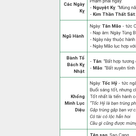
Phạm phải ngày:
Các Ngày
-
Nguyệt Kỵ
: “Mùng nă
Kỵ
-
Kim Thần Thất Sát
Ngày:
Tân Mão
- tức C
- Nạp âm: Ngày Tùng Bá
Ngũ Hành
- Ngày này thuộc hành 
- Ngày Mão lục hợp với
Bành Tổ
-
Tân
: “Bất hợp tương
Bách Kỵ
-
Mão
: “Bất xuyên tỉn
Nhật
Ngày:
Tốc Hỷ
- tức ng
Buổi sáng tốt, nhưng c
Khổng
Tốt nhất là tiến hành 
Minh Lục
“Tốc Hỷ là bạn trùng p
Diệu
Gặp trùng gặp bạn vợ 
Có tài có lộc hẳn hoi
Cầu gì cũng được mừng
Tên sao
: Sao Cang