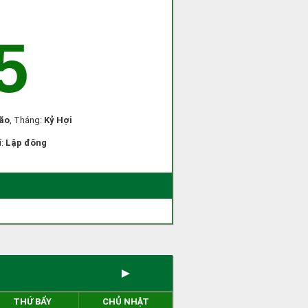
5
ão
, Tháng:
Kỷ Hợi
í:
Lập đông
)
►
THỨ BẨY
CHỦ NHẬT