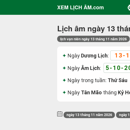
XEM LỊCH ÂM.com
Lịch âm ngày 13 thá
lịch vạn niên ngày 13 tháng 11 năm 2026
13-1
Ngày
Dương Lịch
:
5-10-2
Ngày
Âm Lịch
:
Ngày trong tuần:
Thứ Sáu
Ngày
Tân Mão
tháng
Kỷ H
ngày 13 tháng 11 năm 2026
ngày 1