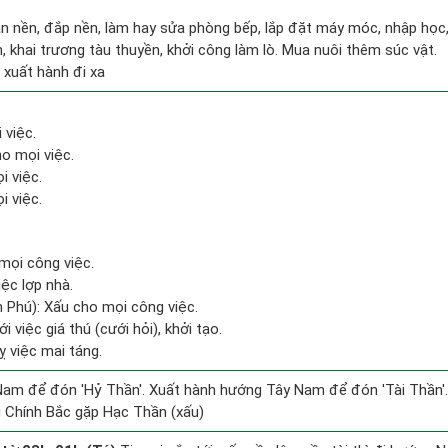
an nền, đắp nền, làm hay sửa phòng bếp, lắp đặt máy móc, nhập học,
, khai trương tàu thuyền, khởi công làm lò. Mua nuôi thêm súc vật.
, xuất hành đi xa
 việc.
o mọi việc.
i việc.
i việc.
mọi công việc.
iệc lợp nhà.
n Phú): Xấu cho mọi công việc.
i việc giá thú (cưới hỏi), khởi tạo.
 việc mai táng.
am để đón 'Hỷ Thần'. Xuất hành hướng Tây Nam để đón 'Tài Thần'.
 Chính Bắc gặp Hạc Thần (xấu)