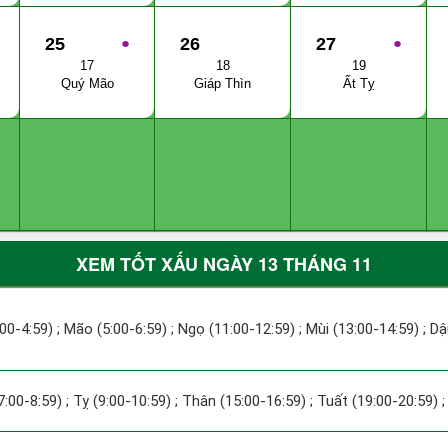
25
●
26
27
●
17
18
19
Quý Mão
Giáp Thìn
Ất Tỵ
XEM TỐT XẤU NGÀY 13 THÁNG 11
:00-4:59) ; Mão (5:00-6:59) ; Ngọ (11:00-12:59) ; Mùi (13:00-14:59) ; D
7:00-8:59) ; Tỵ (9:00-10:59) ; Thân (15:00-16:59) ; Tuất (19:00-20:59) 