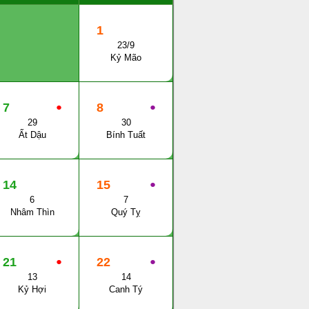
1
23/9
Kỷ Mão
7
●
8
●
29
30
Ất Dậu
Bính Tuất
14
15
●
6
7
Nhâm Thìn
Quý Tỵ
21
●
22
●
13
14
Kỷ Hợi
Canh Tý