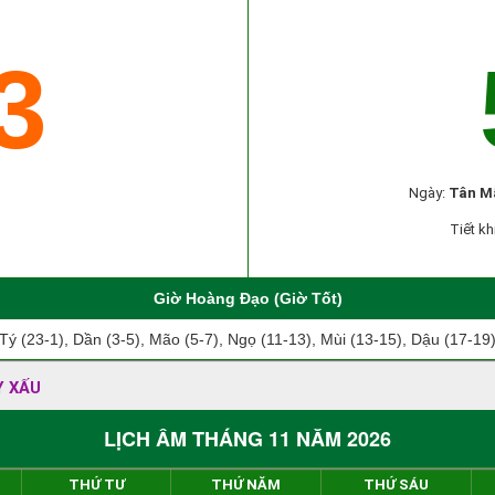
3
Ngày:
Tân M
Tiết kh
Giờ Hoàng Đạo (Giờ Tốt)
Tý (23-1), Dần (3-5), Mão (5-7), Ngọ (11-13), Mùi (13-15), Dậu (17-19
Y XẤU
LỊCH ÂM THÁNG 11 NĂM 2026
THỨ TƯ
THỨ NĂM
THỨ SÁU