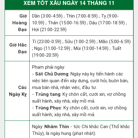
XEM TỐT XẤU NGÀY 14 THÁNG 11
Giờ
Dần (3:00-4:59) ; Thìn (7:00-8:59) ; Tỵ (9:00-
Hoàng
10:59) ; Thân (15:00-16:59) ; Dậu (17:00-18:59) ;
Đạo
Hợi (21:00-22:59)
Tí (23:00-0:59) ; Sửu (1:00-2:59) ; Mão (5:00-6:59)
Giờ Hắc
; Ngọ (11:00-12:59) ; Mùi (13:00-14:59) ; Tuất
Đạo
(19:00-20:59)
Phạm phải ngày:
-
Sát Chủ Dương
: Ngày này kỵ tiến hành các
việc liên quan đến xây dựng, cưới hỏi, buôn bán,
Các
mua bán nhà, nhận việc, đầu tư.
Ngày Kỵ
-
Trùng tang
: Kỵ chôn cất, cưới xin, vợ chồng
xuất hành, xây nhà, xây mồ mả.
-
Trùng Phục
: Kỵ chôn cất, cưới xin, vợ chồng
xuất hành, xây nhà, xây mồ mả.
Ngày:
Nhâm Thìn
- tức Chi khắc Can (Thổ khắc
Thủy), là ngày hung (phạt nhật).