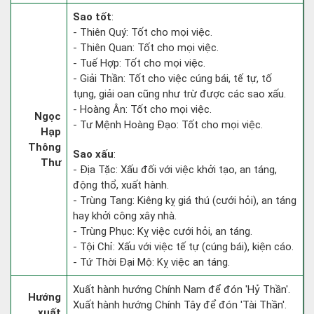
Sao tốt
:
- Thiên Quý: Tốt cho mọi việc.
- Thiên Quan: Tốt cho mọi việc.
- Tuế Hợp: Tốt cho mọi việc.
- Giải Thần: Tốt cho việc cúng bái, tế tự, tố
tụng, giải oan cũng như trừ được các sao xấu.
- Hoàng Ân: Tốt cho mọi việc.
Ngọc
- Tư Mệnh Hoàng Đạo: Tốt cho mọi việc.
Hạp
Thông
Sao xấu
:
Thư
- Địa Tặc: Xấu đối với việc khởi tạo, an táng,
động thổ, xuất hành.
- Trùng Tang: Kiêng kỵ giá thú (cưới hỏi), an táng
hay khởi công xây nhà.
- Trùng Phục: Kỵ việc cưới hỏi, an táng.
- Tội Chỉ: Xấu với việc tế tự (cúng bái), kiện cáo.
- Tứ Thời Đại Mộ: Kỵ việc an táng.
Xuất hành hướng Chính Nam để đón 'Hỷ Thần'.
Hướng
Xuất hành hướng Chính Tây để đón 'Tài Thần'.
xuất