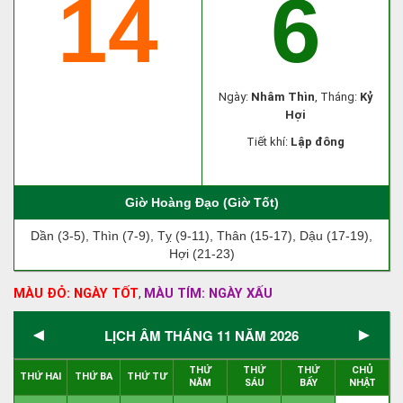
14
6
Ngày:
Nhâm Thìn
, Tháng:
Kỷ
Hợi
Tiết khí:
Lập đông
Giờ Hoàng Đạo (Giờ Tốt)
Dần (3-5), Thìn (7-9), Tỵ (9-11), Thân (15-17), Dậu (17-19),
Hợi (21-23)
MÀU ĐỎ: NGÀY TỐT
MÀU TÍM: NGÀY XẤU
,
◄
►
LỊCH ÂM THÁNG 11 NĂM 2026
THỨ
THỨ
THỨ
CHỦ
THỨ HAI
THỨ BA
THỨ TƯ
NĂM
SÁU
BẨY
NHẬT