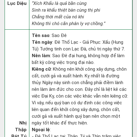
Lục Diệu
“Xích Khẩu là quả bần cùng
Sinh ra khẩu thiệt bàn cùng thị phi
Chẳng thời mất của nó khi
Không thì chó cắn phân ly vợ chồng.”
Tên sao
: Sao Đê
Tên ngày
: Đê Thổ Lạc - Giả Phục: Xấu (Hung
Tú) Tướng tinh con Lạc Đà, chủ trị ngày thứ 7.
Nên làm
: Sao Đê đại hung, không hợp để làm
bất kỳ công việc trọng đại nào.
Kiêng cữ
: Không nên khởi công xây dựng, chôn
cất, cưới gả và xuất hành. Kỵ nhất là đường
thủy. Ngày này sinh con chẳng phải điềm lành
nên làm âm đức cho con. Đây chỉ là liệt kê các
việc Đại Kỵ, còn các việc khác vẫn nên kiêng cữ.
Vì vậy, nếu quý bạn có dự định các công việc
liên quan đến khởi công xây dựng, chôn cất,
cưới gả và xuất hành quý bạn nên chọn một
Nhị
ngày tốt khác để thực hiện.
Thập
Ngoại lệ
:
Bát Tú
- Đê Thổ Lạc tại: Thân, Tý và Thìn trăm việc