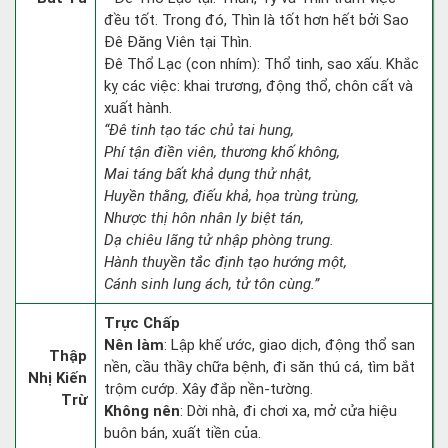
đều tốt. Trong đó, Thìn là tốt hơn hết bởi Sao
Đê Đăng Viên tại Thìn.
Đê Thổ Lạc (con nhím): Thổ tinh, sao xấu. Khắc
kỵ các việc: khai trương, động thổ, chôn cất và
xuất hành.
“Đê tinh tạo tác chủ tai hung,
Phí tận điền viên, thương khố không,
Mai táng bất khả dụng thử nhật,
Huyền thằng, điếu khả, họa trùng trùng,
Nhược thị hôn nhân ly biệt tán,
Dạ chiêu lãng tử nhập phòng trung.
Hành thuyền tắc định tạo hướng một,
Cánh sinh lung ách, tử tôn cùng.”
Trực Chấp
Nên làm
: Lập khế ước, giao dịch, động thổ san
Thập
nền, cầu thầy chữa bệnh, đi săn thú cá, tìm bắt
Nhị Kiến
trộm cướp. Xây đắp nền-tường.
Trừ
Không nên
: Dời nhà, đi chơi xa, mở cửa hiệu
buôn bán, xuất tiền của.