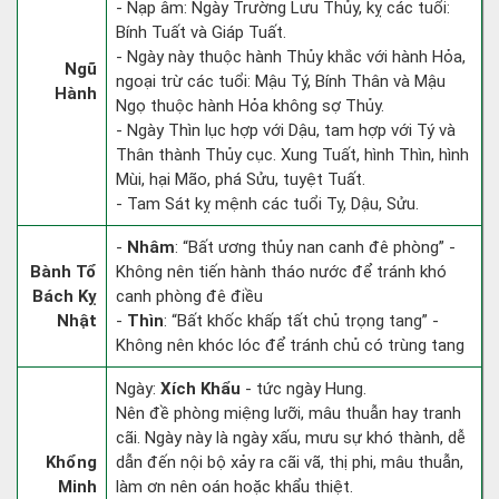
- Nạp âm: Ngày Trường Lưu Thủy, kỵ các tuổi:
Bính Tuất và Giáp Tuất.
- Ngày này thuộc hành Thủy khắc với hành Hỏa,
Ngũ
ngoại trừ các tuổi: Mậu Tý, Bính Thân và Mậu
Hành
Ngọ thuộc hành Hỏa không sợ Thủy.
- Ngày Thìn lục hợp với Dậu, tam hợp với Tý và
Thân thành Thủy cục. Xung Tuất, hình Thìn, hình
Mùi, hại Mão, phá Sửu, tuyệt Tuất.
- Tam Sát kỵ mệnh các tuổi Tỵ, Dậu, Sửu.
-
Nhâm
: “Bất ương thủy nan canh đê phòng” -
Bành Tổ
Không nên tiến hành tháo nước để tránh khó
Bách Kỵ
canh phòng đê điều
Nhật
-
Thìn
: “Bất khốc khấp tất chủ trọng tang” -
Không nên khóc lóc để tránh chủ có trùng tang
Ngày:
Xích Khẩu
- tức ngày Hung.
Nên đề phòng miệng lưỡi, mâu thuẫn hay tranh
cãi. Ngày này là ngày xấu, mưu sự khó thành, dễ
Khổng
dẫn đến nội bộ xảy ra cãi vã, thị phi, mâu thuẫn,
Minh
làm ơn nên oán hoặc khẩu thiệt.