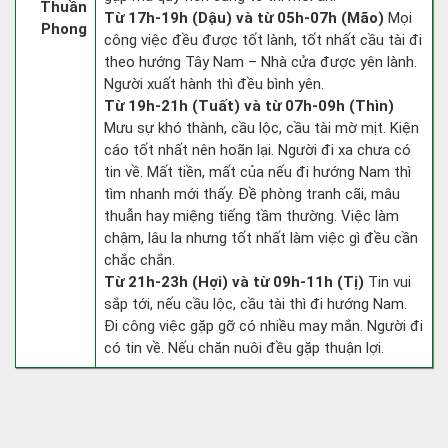
Thuần
Từ 17h-19h (Dậu) và từ 05h-07h (Mão)
Mọi
Phong
công việc đều được tốt lành, tốt nhất cầu tài đi
theo hướng Tây Nam – Nhà cửa được yên lành.
Người xuất hành thì đều bình yên.
Từ 19h-21h (Tuất) và từ 07h-09h (Thìn)
Mưu sự khó thành, cầu lộc, cầu tài mờ mịt. Kiện
cáo tốt nhất nên hoãn lại. Người đi xa chưa có
tin về. Mất tiền, mất của nếu đi hướng Nam thì
tìm nhanh mới thấy. Đề phòng tranh cãi, mâu
thuẫn hay miệng tiếng tầm thường. Việc làm
chậm, lâu la nhưng tốt nhất làm việc gì đều cần
chắc chắn.
Từ 21h-23h (Hợi) và từ 09h-11h (Tị)
Tin vui
sắp tới, nếu cầu lộc, cầu tài thì đi hướng Nam.
Đi công việc gặp gỡ có nhiều may mắn. Người đi
có tin về. Nếu chăn nuôi đều gặp thuận lợi.