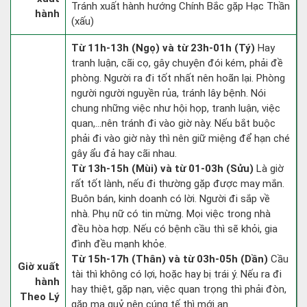
Tránh xuất hành hướng Chính Bắc gặp Hạc Thần
hành
(xấu)
Từ 11h-13h (Ngọ) và từ 23h-01h (Tý)
Hay
tranh luận, cãi cọ, gây chuyện đói kém, phải đề
phòng. Người ra đi tốt nhất nên hoãn lại. Phòng
người người nguyền rủa, tránh lây bệnh. Nói
chung những việc như hội họp, tranh luận, việc
quan,…nên tránh đi vào giờ này. Nếu bắt buộc
phải đi vào giờ này thì nên giữ miệng để hạn ché
gây ẩu đả hay cãi nhau.
Từ 13h-15h (Mùi) và từ 01-03h (Sửu)
Là giờ
rất tốt lành, nếu đi thường gặp được may mắn.
Buôn bán, kinh doanh có lời. Người đi sắp về
nhà. Phụ nữ có tin mừng. Mọi việc trong nhà
đều hòa hợp. Nếu có bệnh cầu thì sẽ khỏi, gia
đình đều mạnh khỏe.
Từ 15h-17h (Thân) và từ 03h-05h (Dần)
Cầu
Giờ xuất
tài thì không có lợi, hoặc hay bị trái ý. Nếu ra đi
hành
hay thiệt, gặp nạn, việc quan trọng thì phải đòn,
Theo Lý
gặp ma quỷ nên cúng tế thì mới an.