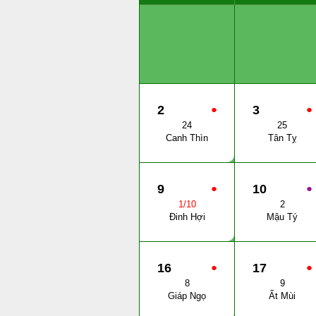
2
●
3
●
24
25
Canh Thìn
Tân Tỵ
9
●
10
●
1/10
2
Đinh Hợi
Mậu Tý
16
●
17
●
8
9
Giáp Ngọ
Ất Mùi