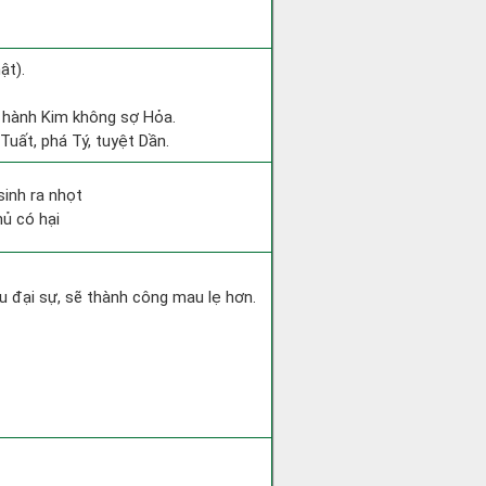
ật).
c hành Kim không sợ Hỏa.
Tuất, phá Tý, tuyệt Dần.
sinh ra nhọt
hủ có hại
u đại sự, sẽ thành công mau lẹ hơn.