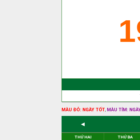
1
MÀU ĐỎ: NGÀY TỐT
MÀU TÍM: NGÀ
,
◄
THỨ HAI
THỨ BA