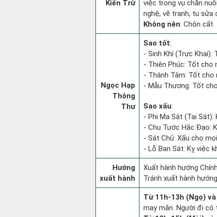
Kiến Trừ
việc trong vụ chăn nuô
nghệ, vẽ tranh, tu sửa 
Không nên
: Chôn cất
Sao tốt
:
- Sinh Khí (Trực Khai):
- Thiên Phúc: Tốt cho 
- Thánh Tâm: Tốt cho m
Ngọc Hạp
- Mẫu Thương: Tốt cho 
Thông
Sao xấu
:
Thư
- Phi Ma Sát (Tai Sát): 
- Chu Tước Hắc Đạo: Kỵ
- Sát Chủ: Xấu cho mọi
- Lỗ Ban Sát: Kỵ việc k
Hướng
Xuất hành hướng Chính
xuất hành
Tránh xuất hành hướng
Từ 11h-13h (Ngọ) và
may mắn. Người đi có t