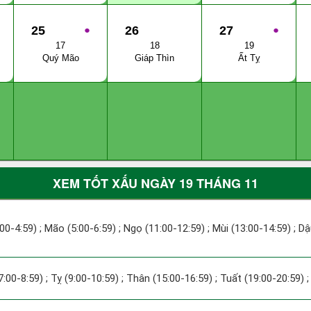
25
●
26
27
●
17
18
19
Quý Mão
Giáp Thìn
Ất Tỵ
XEM TỐT XẤU NGÀY 19 THÁNG 11
:00-4:59) ; Mão (5:00-6:59) ; Ngọ (11:00-12:59) ; Mùi (13:00-14:59) ; D
7:00-8:59) ; Tỵ (9:00-10:59) ; Thân (15:00-16:59) ; Tuất (19:00-20:59) 