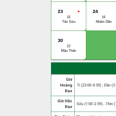
23
●
24
15
16
Tân Sửu
Nhâm Dần
30
22
Mậu Thân
Giờ
Hoàng
Tí (23:00-0:59) ; Dần (3
Đạo
Giờ Hắc
Sửu (1:00-2:59) ; Thìn (
Đạo