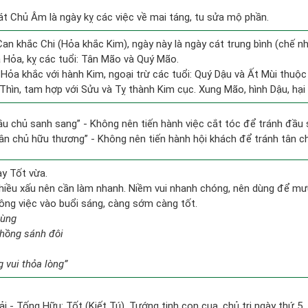
át Chủ Âm là ngày kỵ các việc về mai táng, tu sửa mộ phần.
an khắc Chi (Hỏa khắc Kim), ngày này là ngày cát trung bình (chế nh
 Hỏa, kỵ các tuổi: Tân Mão và Quý Mão.
Hỏa khắc với hành Kim, ngoại trừ các tuổi: Quý Dậu và Ất Mùi thuộ
 Thìn, tam hợp với Sửu và Tỵ thành Kim cục. Xung Mão, hình Dậu, hại 
ầu chủ sanh sang” - Không nên tiến hành việc cắt tóc để tránh đầu 
 tân chủ hữu thương” - Không nên tiến hành hội khách để tránh tân c
ày Tốt vừa.
hiều xấu nên cần làm nhanh. Niềm vui nhanh chóng, nên dùng để mư
công việc vào buổi sáng, càng sớm càng tốt.
hùng
chồng sánh đôi
 vui thỏa lòng”
i - Tống Hữu: Tốt (Kiết Tú). Tướng tinh con cua, chủ trị ngày thứ 5.