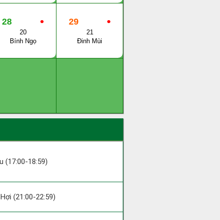
28
●
29
●
20
21
Bính Ngọ
Đinh Mùi
ậu (17:00-18:59)
; Hợi (21:00-22:59)