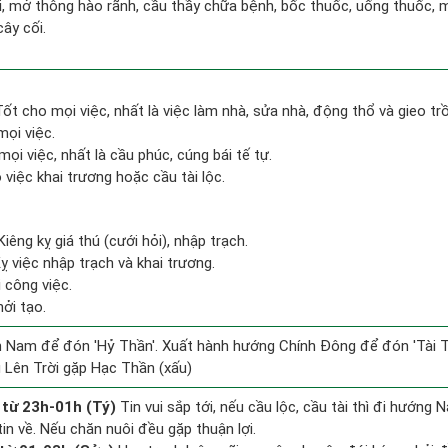
i, mở thông hào rãnh, cầu thầy chữa bệnh, bốc thuốc, uống thuốc, m
cây cối.
 Tốt cho mọi việc, nhất là việc làm nhà, sửa nhà, động thổ và gieo tr
mọi việc.
ọi việc, nhất là cầu phúc, cúng bái tế tự.
việc khai trương hoặc cầu tài lộc.
Kiêng kỵ giá thú (cưới hỏi), nhập trạch.
 việc nhập trạch và khai trương.
 công việc.
hởi tạo.
 Nam để đón 'Hỷ Thần'. Xuất hành hướng Chính Đông để đón 'Tài T
 Lên Trời gặp Hạc Thần (xấu)
 từ 23h-01h (Tý)
Tin vui sắp tới, nếu cầu lộc, cầu tài thì đi hướng
in về. Nếu chăn nuôi đều gặp thuận lợi.