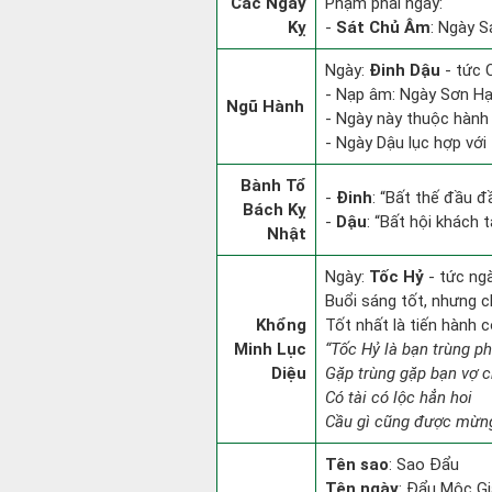
Các Ngày
Phạm phải ngày:
Kỵ
-
Sát Chủ Âm
: Ngày S
Ngày:
Đinh Dậu
- tức C
- Nạp âm: Ngày Sơn Hạ
Ngũ Hành
- Ngày này thuộc hành 
- Ngày Dậu lục hợp với
Bành Tổ
-
Đinh
: “Bất thế đầu đ
Bách Kỵ
-
Dậu
: “Bất hội khách
Nhật
Ngày:
Tốc Hỷ
- tức ng
Buổi sáng tốt, nhưng c
Khổng
Tốt nhất là tiến hành 
Minh Lục
“Tốc Hỷ là bạn trùng p
Diệu
Gặp trùng gặp bạn vợ 
Có tài có lộc hẳn hoi
Cầu gì cũng được mừng
Tên sao
: Sao Đẩu
Tên ngày
: Đẩu Mộc Giả