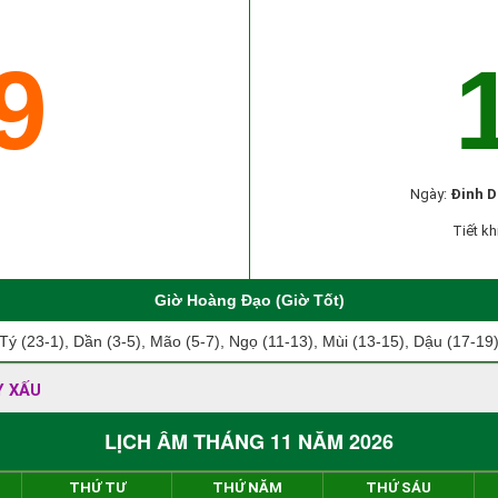
9
Ngày:
Đinh 
Tiết kh
Giờ Hoàng Đạo (Giờ Tốt)
Tý (23-1), Dần (3-5), Mão (5-7), Ngọ (11-13), Mùi (13-15), Dậu (17-19
Y XẤU
LỊCH ÂM THÁNG 11 NĂM 2026
THỨ TƯ
THỨ NĂM
THỨ SÁU