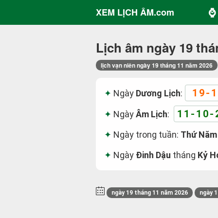
⌚ 
XEM LỊCH ÂM.com
Lịch âm ngày 19 thá
lịch vạn niên ngày 19 tháng 11 năm 2026
19-1
Ngày
Dương Lịch
:
11-10-
Ngày
Âm Lịch
:
Ngày trong tuần:
Thứ Năm
Ngày
Đinh Dậu
tháng
Kỷ H
ngày 19 tháng 11 năm 2026
ngày 1