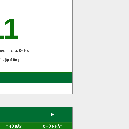
11
Dậu
, Tháng:
Kỷ Hợi
í:
Lập đông
)
►
THỨ BẨY
CHỦ NHẬT