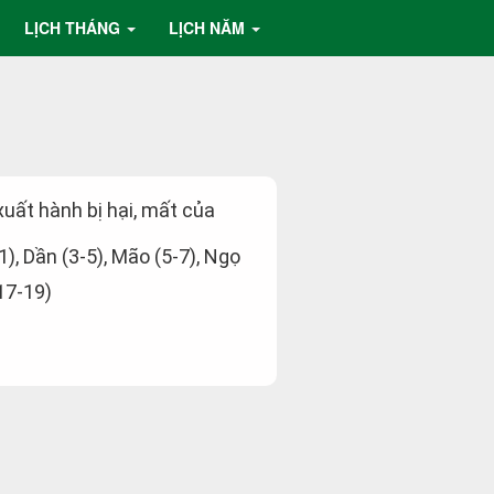
LỊCH THÁNG
LỊCH NĂM
 xuất hành bị hại, mất của
-1), Dần (3-5), Mão (5-7), Ngọ
(17-19)