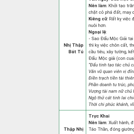
Nên làm
: Khởi tạo tr
chặt cỏ phá đất, may c
Kiêng cữ
: Rất kỵ việc
nuôi hơn.
Ngoại lệ
:
- Sao Đẩu Mộc Giải tạ
Nhị Thập
thì kỵ việc chôn cất, t
Bát Tú
cầu tiêu, xây tường, kế
Đẩu: Mộc giải (con cua)
“Đẩu tinh tạo tác chủ ch
Văn vũ quan viên vị đỉn
Điền trạch tiền tài thiê
Phần doanh tu trúc, ph
Vượng tài nam nữ chủ h
Ngộ thử cát tinh lai chi
Thời chi phúc khánh, vĩn
Trực Khai
Nên làm
: Xuất hành, 
Thập Nhị
Táo Thần, đóng giường 