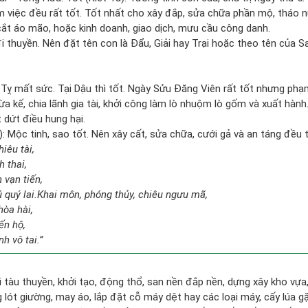
ăm việc đều rất tốt. Tốt nhất cho xây đắp, sửa chữa phần mộ, tháo nư
ắt áo mão, hoặc kinh doanh, giao dịch, mưu cầu công danh.
 đi thuyền. Nên đặt tên con là Đẩu, Giải hay Trại hoặc theo tên của
i Tỵ mất sức. Tại Dậu thì tốt. Ngày Sửu Đăng Viên rất tốt nhưng p
hừa kế, chia lãnh gia tài, khởi công làm lò nhuộm lò gốm và xuất hành.
t dứt điều hung hại.
: Mộc tinh, sao tốt. Nên xây cất, sửa chữa, cưới gả và an táng đều t
iêu tài,
h thai,
n vạn tiến,
ú quý lai.Khai môn, phóng thủy, chiêu ngưu mã,
òa hài,
ến hộ,
h vô tai.”
đi tàu thuyền, khởi tạo, động thổ, san nền đắp nền, dựng xây kho vự
lót giường, may áo, lắp đặt cỗ máy dệt hay các loại máy, cấy lúa gặ