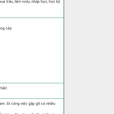
ua trâu, làm rượu, nhập học, học kỹ
ồng cây.
hần'.
 Nam. Đi công việc gặp gỡ có nhiều