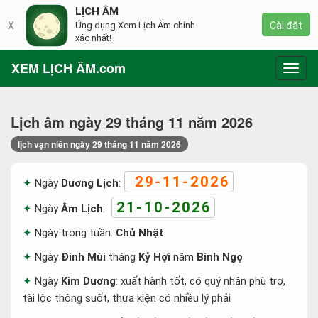
LỊCH ÂM
X
Ứng dụng Xem Lịch Âm chính
Cài đặt
xác nhất!
XEM LỊCH ÂM.com
Toggl
navig
Lịch âm ngày 29 tháng 11 năm 2026
lịch vạn niên ngày 29 tháng 11 năm 2026
29-11-2026
Ngày
Dương Lịch
:
21-10-2026
Ngày
Âm Lịch
:
Ngày trong tuần:
Chủ Nhật
Ngày
Đinh Mùi
tháng
Kỷ Hợi
năm
Bính Ngọ
Ngày
Kim Dương
: xuất hành tốt, có quý nhân phù trợ,
tài lộc thông suốt, thưa kiện có nhiều lý phải