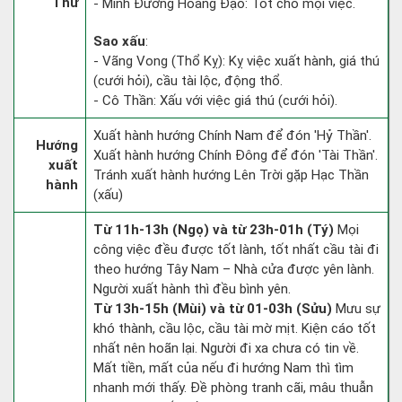
Thư
- Minh Đường Hoàng Đạo: Tốt cho mọi việc.
Sao xấu
:
- Vãng Vong (Thổ Kỵ): Kỵ việc xuất hành, giá thú
(cưới hỏi), cầu tài lộc, động thổ.
- Cô Thần: Xấu với việc giá thú (cưới hỏi).
Xuất hành hướng Chính Nam để đón 'Hỷ Thần'.
Hướng
Xuất hành hướng Chính Đông để đón 'Tài Thần'.
xuất
Tránh xuất hành hướng Lên Trời gặp Hạc Thần
hành
(xấu)
Từ 11h-13h (Ngọ) và từ 23h-01h (Tý)
Mọi
công việc đều được tốt lành, tốt nhất cầu tài đi
theo hướng Tây Nam – Nhà cửa được yên lành.
Người xuất hành thì đều bình yên.
Từ 13h-15h (Mùi) và từ 01-03h (Sửu)
Mưu sự
khó thành, cầu lộc, cầu tài mờ mịt. Kiện cáo tốt
nhất nên hoãn lại. Người đi xa chưa có tin về.
Mất tiền, mất của nếu đi hướng Nam thì tìm
nhanh mới thấy. Đề phòng tranh cãi, mâu thuẫn