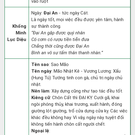
vào ruột
Ngày:
Đại An
- tức ngày Cát.
Là ngày tốt, mọi việc đều được yên tâm, hành
Khổng
sự thành công.
Minh
“Đại An gặp được quý nhân
Lục Diệu
Có cơm có rượu tiền tiễn đưa
Chẳng thời cũng được Đại An
Bình an vô sự tấm thân thanh nhàn.”
Tên sao
: Sao Mão
Tên ngày
: Mão Nhật Kê - Vương Lương: Xấu
(Hung Tú) Tướng tinh con gà, chủ trị ngày chủ
nhật.
Nên làm
: Xây dựng cũng như tạo tác đều tốt.
Kiêng cữ
: Chôn Cất thì ĐẠI KỴ. Cưới gã, khai
ngòi phóng thủy, khai trương, xuất hành, đóng
giường lót giường, trổ cửa dựng cửa kỵ. Các việc
khác đều không hay. Vì vậy, ngày này tuyệt đối
không tiến hành chôn cất người chết.
Ngoại lệ
: