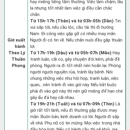
hay miệng tiếng tầm thường. Việc làm chậm, lâu
la nhưng tốt nhất làm việc gì đều cần chắc
chắn.
Từ 15h-17h (Thân) và từ 03h-05h (Dần)
Tin
vui sắp tới, nếu cầu lộc, cầu tài thì đi hướng
Nam. Đi công việc gặp gỡ có nhiều may mắn.
Giờ xuất
Người đi có tin về. Nếu chăn nuôi đều gặp thuận
hành
lợi.
Theo Lý
Từ 17h-19h (Dậu) và từ 05h-07h (Mão)
Hay
Thuần
tranh luận, cãi cọ, gây chuyện đói kém, phải đề
Phong
phòng. Người ra đi tốt nhất nên hoãn lại. Phòng
người người nguyền rủa, tránh lây bệnh. Nói
chung những việc như hội họp, tranh luận, việc
quan,…nên tránh đi vào giờ này. Nếu bắt buộc
phải đi vào giờ này thì nên giữ miệng để hạn ché
gây ẩu đả hay cãi nhau.
Từ 19h-21h (Tuất) và từ 07h-09h (Thìn)
Là
giờ rất tốt lành, nếu đi thường gặp được may
mắn. Buôn bán, kinh doanh có lời. Người đi sắp
về nhà. Phụ nữ có tin mừng. Mọi việc trong nhà
đều hòa hợp. Nếu có bệnh cầu thì sẽ khỏi, gia