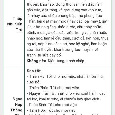
thuyền, khởi tạo, động thổ, san nền đắp nền,
gắn cửa, đặt táng, kê gác, dựng xây kho vựa,
làm hay sửa chữa phòng bếp, thờ phụng Táo
Thập
Thần, lắp đặt máy móc ( hay các loại máy ), gặt
Nhị Kiến
lúa, đào ao giếng, tháo nước, cầu thầy chữa
Trừ
bệnh, mua gia súc, các việc trong vụ chăn nuôi,
nhập học, làm lễ cầu thân, cưới gả, kết hôn, thuê
người, nộp đơn dâng sớ, học kỹ nghệ, làm hoặc
sửa tàu thuyền, khai trương tàu thuyền, vẽ
tranh, tu sửa cây cối.
Không nên
: Kiện tụng, tranh chấp.
Sao tốt
:
- Thiên Hỷ: Tốt cho mọi việc, nhất là hôn thú,
cưới hỏi.
- Thiên Phúc: Tốt cho mọi việc.
- Nguyệt Tài: Tốt nhất cho việc xuất hành, cầu
Ngọc
tài lộc, khai trương, di chuyển hay giao dịch.
Hạp
- Phúc Sinh: Tốt cho mọi việc.
Thông
- Tam Hợp: Tốt cho mọi việc.