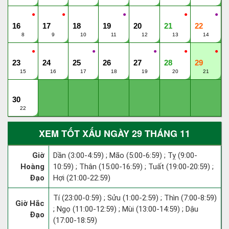
●
●
●
●
●
16
17
18
19
20
21
22
8
9
10
11
12
13
14
●
●
●
●
●
23
24
25
26
27
28
29
15
16
17
18
19
20
21
30
22
XEM TỐT XẤU NGÀY 29 THÁNG 11
Giờ
Dần (3:00-4:59) ; Mão (5:00-6:59) ; Tỵ (9:00-
Hoàng
10:59) ; Thân (15:00-16:59) ; Tuất (19:00-20:59) ;
Đạo
Hợi (21:00-22:59)
Tí (23:00-0:59) ; Sửu (1:00-2:59) ; Thìn (7:00-8:59)
Giờ Hắc
; Ngọ (11:00-12:59) ; Mùi (13:00-14:59) ; Dậu
Đạo
(17:00-18:59)