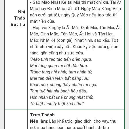
- Sao Mão Nhật Kê tại Mùi thì mất chí khí. Tại Ất
Mão hay Đinh Mão rất tốt. Ngày Mão Đăng Viên
Nhị
nên cưới gả tốt, ngày Quý Mão nếu tạo tác thì
Thập
mất tiền của.
Bát Tú
- Hợp với 8 ngày là Ất Mùi, Đinh Mùi, Tân Mùi, Ất
Mão, Đinh Mão, Tân Mão, Ất Hợi và Tân Hợi.
Mão: Nhật Kê (con gà): Nhật tinh, sao xấu. Tốt
nhất cho việc xây cất. Khắc kỵ việc cưới gả, an
táng, gắn cũng như sửa cửa.
“Mão tinh tạo tác tiến điền ngưu,
Mai táng quan tai bất đắc hưu,
Trùng tang nhị nhật, tam nhân tử,
Mại tận điền viên, bất năng lưu.
Khai môn, phóng thủy chiêu tai họa,
Tam tuế hài nhi bạch liễu đầu,
Hôn nhân bất khả phùng nhật thử,
Tử biệt sinh ly thật khả sầu.”
Trực Thành
Nên làm
: Lập khế ước, giao dịch, cho vay, thu
nợ, mua hàng, bán hàng, xuất hành, đi tàu