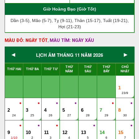
Giờ Hoàng Đạo (Giờ Tốt)
Dần (3-5), Mão (5-7), Tỵ (9-11), Thân (15-17), Tuất (19-21),
Hợi (21-23)
MÀU ĐỎ: NGÀY TỐT
MÀU TÍM: NGÀY XẤU
,
◄
►
LỊCH ÂM THÁNG 11 NĂM 2026
THỨ
THỨ
THỨ
CHỦ
THỨ HAI
THỨ BA
THỨ TƯ
NĂM
SÁU
BẨY
NHẬT
1
23/9
●
●
●
●
●
●
2
3
4
5
6
7
8
24
25
26
27
28
29
30
●
●
●
●
●
9
10
11
12
13
14
15
1/10
2
3
4
5
6
7