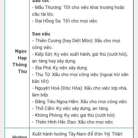
Sao tốt
:
- Mẫu Thương: Tốt cho việc khai trương hoặc
cầu tài lộc.
- Đại Hồng Sa: Tốt cho mọi việc.
Sao xấu
:
- Thiên Cương (hay Diệt Môn): Xấu cho mọi
công việc.
Ngọc
- Kiếp Sát: Kỵ việc xuất hành, giá thú (cưới hỏi),
Hạp
an táng hay xây dựng.
Thông
- Địa Phá: Kỵ việc xây dựng.
Thư
- Thụ Tử: Xấu cho mọi công việc (ngoại trừ săn
bắn tốt).
- Nguyệt Hoả (Độc Hỏa): Xấu cho việc lợp nhà,
làm bếp.
- Băng Tiêu Ngoạ Hãm: Xấu cho mọi công việc.
- Thổ Cẩm: Kỵ việc xây dựng, an táng.
- Không Phòng: Kỵ việc giá thú (cưới hỏi).
- Thiên Hình Hắc Đạo: Xấu cho mọi việc.
Xuất hành hướng Tây Nam để đón 'Hỷ Thần'.
Hướng