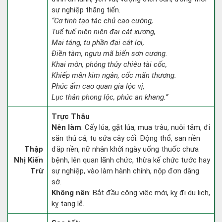
sự nghiệp thăng tiến.
“Cơ tinh tạo tác chủ cao cường,
Tuế tuế niên niên đại cát xương,
Mai táng, tu phần đại cát lợi,
Điền tàm, ngưu mã biến sơn cương.
Khai môn, phóng thủy chiêu tài cốc,
Khiếp mãn kim ngân, cốc mãn thương.
Phúc ấm cao quan gia lộc vị,
Lục thân phong lộc, phúc an khang.”
Trực Thâu
Nên làm
: Cấy lúa, gặt lúa, mua trâu, nuôi tằm, đi
săn thú cá, tu sửa cây cối. Động thổ, san nền
Thập
đắp nền, nữ nhân khởi ngày uống thuốc chưa
Nhị Kiến
bệnh, lên quan lãnh chức, thừa kế chức tước hay
Trừ
sự nghiệp, vào làm hành chính, nộp đơn dâng
sớ.
Không nên
: Bắt đầu công việc mới, kỵ đi du lịch,
kỵ tang lễ.