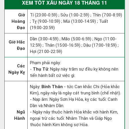
XEM TỐT XẤU NGÀY 18 THÁNG 11
Giờ
Tí (23:00-0:59) ; Sửu (1:00-2:59) ; Thìn (7:00-8:59)
Hoàng
; Tỵ (9:00-10:59) ; Mùi (13:00-14:59) ; Tuất
Đạo
(19:00-20:59)
Dần (3:00-4:59) ; Mão (5:00-6:59) ; Ngọ (11:00-
Giờ Hắc
12:59) ; Thân (15:00-16:59) ; Dậu (17:00-18:59) ;
Đạo
Hợi (21:00-22:59)
Phạm phải ngày:
Các
-
Thụ Tử
: Ngày này trăm sự đều kỵ không nên
Ngày Kỵ
tiến hành bất cứ việc gì.
Ngày:
Bính Thân
- tức Can khắc Chi (Hỏa khắc
Kim), ngày này là ngày cát trung bình (chế nhật).
- Nạp âm: Ngày Sơn Hạ Hỏa, kỵ các tuổi: Canh
Dần và Nhâm Dần.
Ngũ
- Ngày này thuộc hành Hỏa khắc với hành Kim,
Hành
ngoại trừ các tuổi: Nhâm Thân và Giáp Ngọ
thuộc hành Kim không sợ Hỏa.