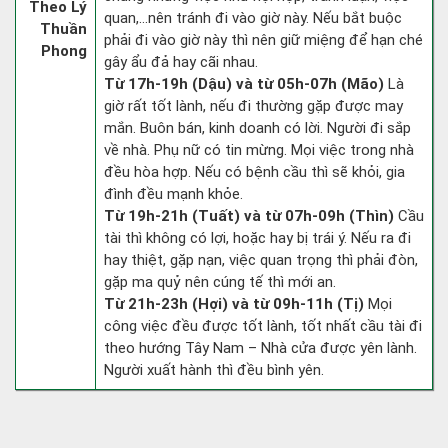
Theo Lý
quan,…nên tránh đi vào giờ này. Nếu bắt buộc
Thuần
phải đi vào giờ này thì nên giữ miệng để hạn ché
Phong
gây ẩu đả hay cãi nhau.
Từ 17h-19h (Dậu) và từ 05h-07h (Mão)
Là
giờ rất tốt lành, nếu đi thường gặp được may
mắn. Buôn bán, kinh doanh có lời. Người đi sắp
về nhà. Phụ nữ có tin mừng. Mọi việc trong nhà
đều hòa hợp. Nếu có bệnh cầu thì sẽ khỏi, gia
đình đều mạnh khỏe.
Từ 19h-21h (Tuất) và từ 07h-09h (Thìn)
Cầu
tài thì không có lợi, hoặc hay bị trái ý. Nếu ra đi
hay thiệt, gặp nạn, việc quan trọng thì phải đòn,
gặp ma quỷ nên cúng tế thì mới an.
Từ 21h-23h (Hợi) và từ 09h-11h (Tị)
Mọi
công việc đều được tốt lành, tốt nhất cầu tài đi
theo hướng Tây Nam – Nhà cửa được yên lành.
Người xuất hành thì đều bình yên.