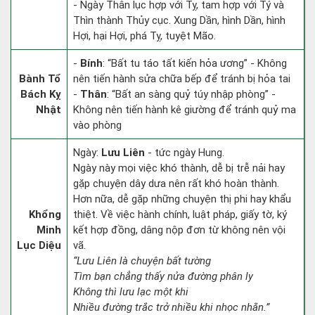
- Ngày Thân lục hợp với Tỵ, tam hợp với Tý và
Thìn thành Thủy cục. Xung Dần, hình Dần, hình
Hợi, hại Hợi, phá Tỵ, tuyệt Mão.
-
Bính
: “Bất tu táo tất kiến hỏa ương” - Không
Bành Tổ
nên tiến hành sửa chữa bếp để tránh bị hỏa tai
Bách Kỵ
-
Thân
: “Bất an sàng quỷ túy nhập phòng” -
Nhật
Không nên tiến hành kê giường để tránh quỷ ma
vào phòng
Ngày:
Lưu Liên
- tức ngày Hung.
Ngày này mọi việc khó thành, dễ bị trễ nải hay
gặp chuyện dây dưa nên rất khó hoàn thành.
Hơn nữa, dễ gặp những chuyện thị phi hay khẩu
Khổng
thiệt. Về việc hành chính, luật pháp, giấy tờ, ký
Minh
kết hợp đồng, dâng nộp đơn từ không nên vội
Lục Diệu
vã.
“Lưu Liên là chuyện bất tường
Tìm bạn chẳng thấy nửa đường phân ly
Không thì lưu lạc một khi
Nhiều đường trắc trở nhiều khi nhọc nhằn.”