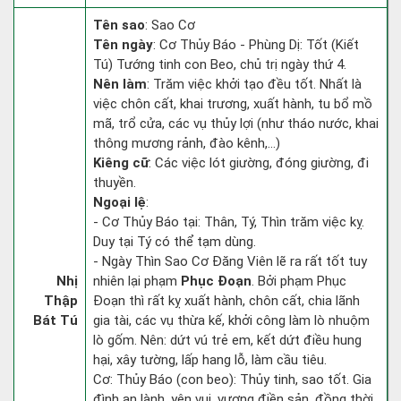
Tên sao
: Sao Cơ
Tên ngày
: Cơ Thủy Báo - Phùng Dị: Tốt (Kiết
Tú) Tướng tinh con Beo, chủ trị ngày thứ 4.
Nên làm
: Trăm việc khởi tạo đều tốt. Nhất là
việc chôn cất, khai trương, xuất hành, tu bổ mồ
mã, trổ cửa, các vụ thủy lợi (như tháo nước, khai
thông mương rảnh, đào kênh,...)
Kiêng cữ
: Các việc lót giường, đóng giường, đi
thuyền.
Ngoại lệ
:
- Cơ Thủy Báo tại: Thân, Tý, Thìn trăm việc kỵ.
Duy tại Tý có thể tạm dùng.
- Ngày Thìn Sao Cơ Đăng Viên lẽ ra rất tốt tuy
Nhị
nhiên lại phạm
Phục Đoạn
. Bởi phạm Phục
Thập
Đoạn thì rất kỵ xuất hành, chôn cất, chia lãnh
Bát Tú
gia tài, các vụ thừa kế, khởi công làm lò nhuộm
lò gốm. Nên: dứt vú trẻ em, kết dứt điều hung
hại, xây tường, lấp hang lỗ, làm cầu tiêu.
Cơ: Thủy Báo (con beo): Thủy tinh, sao tốt. Gia
đình an lành, yên vui, vượng điền sản, đồng thời