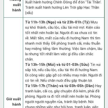
Xuất hành hướng Chính Đông để đón 'Tài Thần'.
xuất
Tránh xuất hành hướng Lên Trời gặp Hạc Thần
hành
(xấu)
Từ 11h-13h (Ngọ) và từ 23h-01h (Tý)
Mưu
sự khó thành, cầu lộc, cầu tài mờ mịt. Kiện cáo
tốt nhất nên hoãn lại. Người đi xa chưa có tin
về. Mất tiền, mất của nếu đi hướng Nam thì tìm
nhanh mới thấy. Đề phòng tranh cãi, mâu thuẫn
hay miệng tiếng tầm thường. Việc làm chậm, lâu
la nhưng tốt nhất làm việc gì đều cần chắc
chắn.
Từ 13h-15h (Mùi) và từ 01-03h (Sửu)
Tin vui
sắp tới, nếu cầu lộc, cầu tài thì đi hướng Nam.
Đi công việc gặp gỡ có nhiều may mắn. Người đi
có tin về. Nếu chăn nuôi đều gặp thuận lợi.
Từ 15h-17h (Thân) và từ 03h-05h (Dần)
Hay
tranh luận, cãi cọ, gây chuyện đói kém, phải đề
phòng. Người ra đi tốt nhất nên hoãn lại. Phòng
Giờ xuất
người người nguyền rủa, tránh lây bệnh. Nói
hành
chung những việc như hội họp, tranh luận, việc