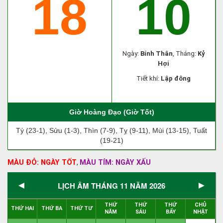
18
10
Ngày:
Bính Thân
, Tháng:
Kỷ
Hợi
Tiết khí:
Lập đông
Giờ Hoàng Đạo (Giờ Tốt)
Tý (23-1), Sửu (1-3), Thìn (7-9), Tỵ (9-11), Mùi (13-15), Tuất
(19-21)
MÀU ĐỎ: NGÀY TỐT
MÀU TÍM: NGÀY XẤU
,
◄
►
LỊCH ÂM THÁNG 11 NĂM 2026
THỨ
THỨ
THỨ
CHỦ
THỨ HAI
THỨ BA
THỨ TƯ
NĂM
SÁU
BẨY
NHẬT