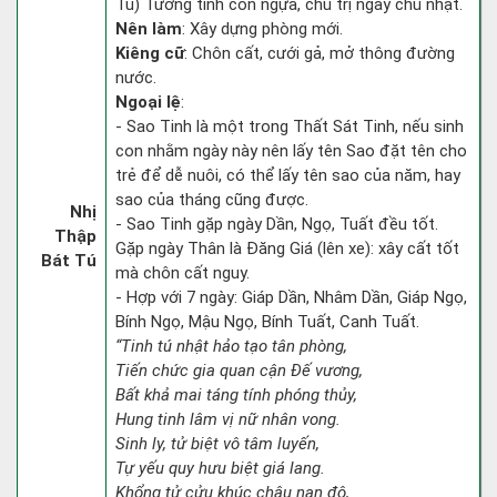
Tú) Tướng tinh con ngựa, chủ trị ngày chủ nhật.
Nên làm
: Xây dựng phòng mới.
Kiêng cữ
: Chôn cất, cưới gả, mở thông đường
nước.
Ngoại lệ
:
- Sao Tinh là một trong Thất Sát Tinh, nếu sinh
con nhằm ngày này nên lấy tên Sao đặt tên cho
trẻ để dễ nuôi, có thể lấy tên sao của năm, hay
sao của tháng cũng được.
Nhị
- Sao Tinh gặp ngày Dần, Ngọ, Tuất đều tốt.
Thập
Gặp ngày Thân là Đăng Giá (lên xe): xây cất tốt
Bát Tú
mà chôn cất nguy.
- Hợp với 7 ngày: Giáp Dần, Nhâm Dần, Giáp Ngọ,
Bính Ngọ, Mậu Ngọ, Bính Tuất, Canh Tuất.
“Tinh tú nhật hảo tạo tân phòng,
Tiến chức gia quan cận Đế vương,
Bất khả mai táng tính phóng thủy,
Hung tinh lâm vị nữ nhân vong.
Sinh ly, tử biệt vô tâm luyến,
Tự yếu quy hưu biệt giá lang.
Khổng tử cửu khúc châu nan độ,