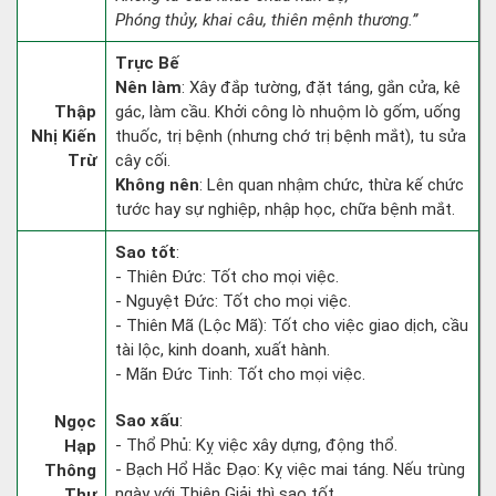
Phóng thủy, khai câu, thiên mệnh thương.”
Trực Bế
Nên làm
: Xây đắp tường, đặt táng, gắn cửa, kê
Thập
gác, làm cầu. Khởi công lò nhuộm lò gốm, uống
Nhị Kiến
thuốc, trị bệnh (nhưng chớ trị bệnh mắt), tu sửa
Trừ
cây cối.
Không nên
: Lên quan nhậm chức, thừa kế chức
tước hay sự nghiệp, nhập học, chữa bệnh mắt.
Sao tốt
:
- Thiên Đức: Tốt cho mọi việc.
- Nguyệt Đức: Tốt cho mọi việc.
- Thiên Mã (Lộc Mã): Tốt cho việc giao dịch, cầu
tài lộc, kinh doanh, xuất hành.
- Mãn Đức Tinh: Tốt cho mọi việc.
Sao xấu
:
Ngọc
- Thổ Phủ: Kỵ việc xây dựng, động thổ.
Hạp
- Bạch Hổ Hắc Đạo: Kỵ việc mai táng. Nếu trùng
Thông
ngày với Thiên Giải thì sao tốt.
Thư