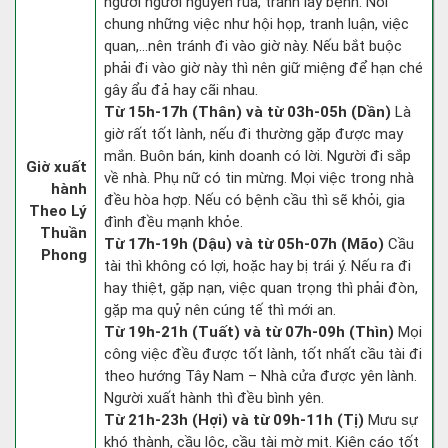
người người nguyền rủa, tránh lây bệnh. Nói
chung những việc như hội họp, tranh luận, việc
quan,…nên tránh đi vào giờ này. Nếu bắt buộc
phải đi vào giờ này thì nên giữ miệng để hạn ché
gây ẩu đả hay cãi nhau.
Từ 15h-17h (Thân) và từ 03h-05h (Dần)
Là
giờ rất tốt lành, nếu đi thường gặp được may
mắn. Buôn bán, kinh doanh có lời. Người đi sắp
Giờ xuất
về nhà. Phụ nữ có tin mừng. Mọi việc trong nhà
hành
đều hòa hợp. Nếu có bệnh cầu thì sẽ khỏi, gia
Theo Lý
đình đều mạnh khỏe.
Thuần
Từ 17h-19h (Dậu) và từ 05h-07h (Mão)
Cầu
Phong
tài thì không có lợi, hoặc hay bị trái ý. Nếu ra đi
hay thiệt, gặp nạn, việc quan trọng thì phải đòn,
gặp ma quỷ nên cúng tế thì mới an.
Từ 19h-21h (Tuất) và từ 07h-09h (Thìn)
Mọi
công việc đều được tốt lành, tốt nhất cầu tài đi
theo hướng Tây Nam – Nhà cửa được yên lành.
Người xuất hành thì đều bình yên.
Từ 21h-23h (Hợi) và từ 09h-11h (Tị)
Mưu sự
khó thành, cầu lộc, cầu tài mờ mịt. Kiện cáo tốt