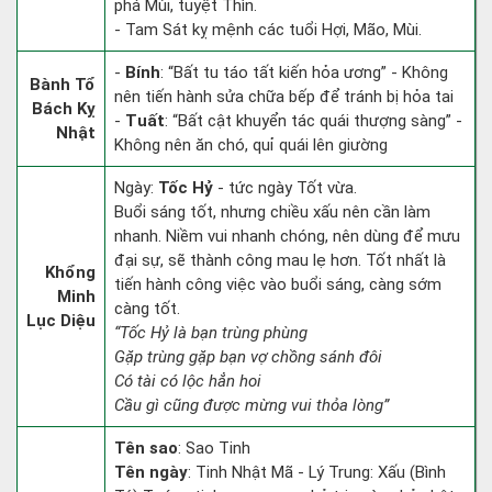
phá Mùi, tuyệt Thìn.
- Tam Sát kỵ mệnh các tuổi Hợi, Mão, Mùi.
-
Bính
: “Bất tu táo tất kiến hỏa ương” - Không
Bành Tổ
nên tiến hành sửa chữa bếp để tránh bị hỏa tai
Bách Kỵ
-
Tuất
: “Bất cật khuyển tác quái thượng sàng” -
Nhật
Không nên ăn chó, quỉ quái lên giường
Ngày:
Tốc Hỷ
- tức ngày Tốt vừa.
Buổi sáng tốt, nhưng chiều xấu nên cần làm
nhanh. Niềm vui nhanh chóng, nên dùng để mưu
đại sự, sẽ thành công mau lẹ hơn. Tốt nhất là
Khổng
tiến hành công việc vào buổi sáng, càng sớm
Minh
càng tốt.
Lục Diệu
“Tốc Hỷ là bạn trùng phùng
Gặp trùng gặp bạn vợ chồng sánh đôi
Có tài có lộc hẳn hoi
Cầu gì cũng được mừng vui thỏa lòng”
Tên sao
: Sao Tinh
Tên ngày
: Tinh Nhật Mã - Lý Trung: Xấu (Bình