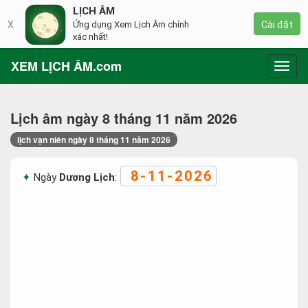
LỊCH ÂM
X
Ứng dụng Xem Lịch Âm chính
Cài đặt
xác nhất!
XEM LỊCH ÂM.com
Toggl
navig
Lịch âm ngày 8 tháng 11 năm 2026
lịch vạn niên ngày 8 tháng 11 năm 2026
8-11-2026
Ngày
Dương Lịch
: