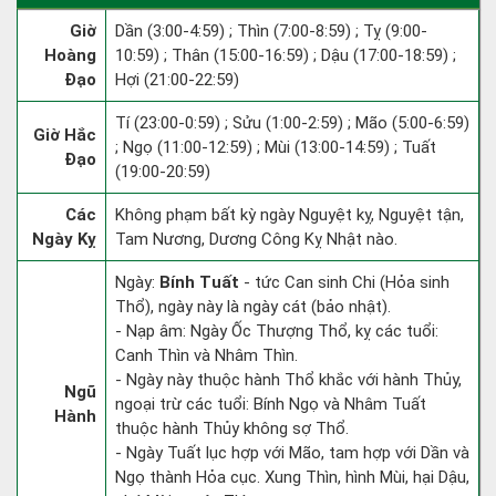
Giờ
Dần (3:00-4:59) ; Thìn (7:00-8:59) ; Tỵ (9:00-
Hoàng
10:59) ; Thân (15:00-16:59) ; Dậu (17:00-18:59) ;
Đạo
Hợi (21:00-22:59)
Tí (23:00-0:59) ; Sửu (1:00-2:59) ; Mão (5:00-6:59)
Giờ Hắc
; Ngọ (11:00-12:59) ; Mùi (13:00-14:59) ; Tuất
Đạo
(19:00-20:59)
Các
Không phạm bất kỳ ngày Nguyệt kỵ, Nguyệt tận,
Ngày Kỵ
Tam Nương, Dương Công Kỵ Nhật nào.
Ngày:
Bính Tuất
- tức Can sinh Chi (Hỏa sinh
Thổ), ngày này là ngày cát (bảo nhật).
- Nạp âm: Ngày Ốc Thượng Thổ, kỵ các tuổi:
Canh Thìn và Nhâm Thìn.
- Ngày này thuộc hành Thổ khắc với hành Thủy,
Ngũ
ngoại trừ các tuổi: Bính Ngọ và Nhâm Tuất
Hành
thuộc hành Thủy không sợ Thổ.
- Ngày Tuất lục hợp với Mão, tam hợp với Dần và
Ngọ thành Hỏa cục. Xung Thìn, hình Mùi, hại Dậu,