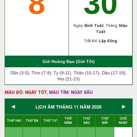
8
30
Ngày:
Bính Tuất
, Tháng:
Mậu
Tuất
Tiết khí:
Lập đông
Giờ Hoàng Đạo (Giờ Tốt)
Dần (3-5), Thìn (7-9), Tỵ (9-11), Thân (15-17), Dậu (17-19),
Hợi (21-23)
MÀU ĐỎ: NGÀY TỐT
MÀU TÍM: NGÀY XẤU
,
◄
►
LỊCH ÂM THÁNG 11 NĂM 2026
THỨ
THỨ
THỨ
CHỦ
THỨ HAI
THỨ BA
THỨ TƯ
NĂM
SÁU
BẨY
NHẬT