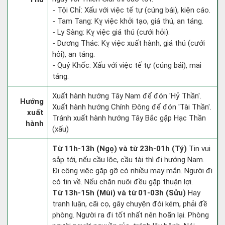
- Tội Chỉ: Xấu với việc tế tự (cúng bái), kiện cáo.
- Tam Tang: Kỵ việc khởi tạo, giá thú, an táng.
- Ly Sàng: Kỵ việc giá thú (cưới hỏi).
- Dương Thác: Kỵ việc xuất hành, giá thú (cưới
hỏi), an táng.
- Quỷ Khốc: Xấu với việc tế tự (cúng bái), mai
táng.
Xuất hành hướng Tây Nam để đón 'Hỷ Thần'.
Hướng
Xuất hành hướng Chính Đông để đón 'Tài Thần'.
xuất
Tránh xuất hành hướng Tây Bắc gặp Hạc Thần
hành
(xấu)
Từ 11h-13h (Ngọ) và từ 23h-01h (Tý)
Tin vui
sắp tới, nếu cầu lộc, cầu tài thì đi hướng Nam.
Đi công việc gặp gỡ có nhiều may mắn. Người đi
có tin về. Nếu chăn nuôi đều gặp thuận lợi.
Từ 13h-15h (Mùi) và từ 01-03h (Sửu)
Hay
tranh luận, cãi cọ, gây chuyện đói kém, phải đề
phòng. Người ra đi tốt nhất nên hoãn lại. Phòng