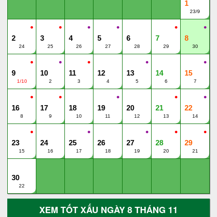
1
23/9
●
●
●
●
●
●
2
3
4
5
6
7
8
24
25
26
27
28
29
30
●
●
●
●
●
9
10
11
12
13
14
15
1/10
2
3
4
5
6
7
●
●
●
●
●
16
17
18
19
20
21
22
8
9
10
11
12
13
14
●
●
●
●
●
23
24
25
26
27
28
29
15
16
17
18
19
20
21
30
22
XEM TỐT XẤU NGÀY 8 THÁNG 11