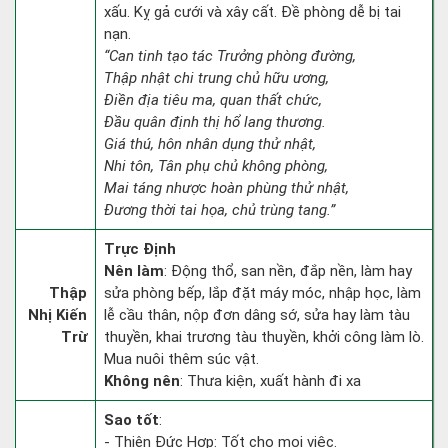
xấu. Kỵ gả cưới và xây cất. Đề phòng dễ bị tai
nạn.
“Can tinh tạo tác Trưởng phòng đường,
Thập nhật chi trung chủ hữu ương,
Điền địa tiêu ma, quan thất chức,
Đầu quân định thị hổ lang thương.
Giá thú, hôn nhân dụng thử nhật,
Nhi tôn, Tân phụ chủ không phòng,
Mai táng nhược hoàn phùng thử nhật,
Đương thời tai họa, chủ trùng tang.”
Trực Định
Nên làm
: Động thổ, san nền, đắp nền, làm hay
Thập
sửa phòng bếp, lắp đặt máy móc, nhập học, làm
Nhị Kiến
lễ cầu thân, nộp đơn dâng sớ, sửa hay làm tàu
Trừ
thuyền, khai trương tàu thuyền, khởi công làm lò.
Mua nuôi thêm súc vật.
Không nên
: Thưa kiện, xuất hành đi xa
Sao tốt
:
- Thiên Đức Hợp: Tốt cho mọi việc.