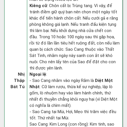
Kiêng cữ
: Chôn cất bị Trùng tang. Vì vậy, để
tránh điềm giữ quý bạn nên chọn một ngày tốt
khác để tiến hành chôn cất. Nếu cưới gả e rằng
phòng không giá lạnh. Nếu tranh đấu kiện tụng
thì lâm bại. Nếu khởi dựng nhà cửa chết con
đầu. Trong 10 hoặc 100 ngày sau thì gặp họa,
rồi từ đó lần lần tiêu hết ruộng đất, còn nếu làm
quan bị cách chức. Sao Cang thuộc vào Thất
Sát Tinh, nhằm ngày này sanh con ắt sẽ khó
nuôi. Cho nên lấy tên của Sao để đặt cho con
thì được yên lành.
Nhị
Ngoại lệ
:
Thập
- Sao Cang nhằm vào ngày Rằm là
Diệt Một
Bát Tú
Nhật
: Cữ làm rượu, thừa kế sự nghiệp, lập lò
gốm, lò nhuộm hay vào làm hành chính, thứ
nhất đi thuyền chẳng khỏi nguy hại (vì Diệt Một
có nghĩa là chìm mất).
- Sao Cang tại Mùi, Hợi, Mẹo thì trăm việc đều
tốt. Thứ nhất tại Mùi.
Sao Cang: Kim Long (con rồng): Kim tinh, sao