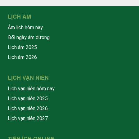
LỊCH ÂM
Âm lịch hôm nay
Đổi ngày âm dương
Lịch âm 2025
Lịch âm 2026
LỊCH VẠN NIÊN
Lịch vạn niên hôm nay
Lịch vạn niên 2025
Lịch vạn niên 2026
Lịch vạn niên 2027
TIỆN ÍCH ONLINE