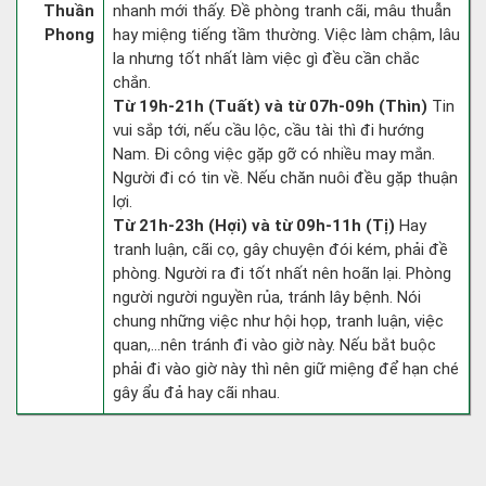
Thuần
nhanh mới thấy. Đề phòng tranh cãi, mâu thuẫn
Phong
hay miệng tiếng tầm thường. Việc làm chậm, lâu
la nhưng tốt nhất làm việc gì đều cần chắc
chắn.
Từ 19h-21h (Tuất) và từ 07h-09h (Thìn)
Tin
vui sắp tới, nếu cầu lộc, cầu tài thì đi hướng
Nam. Đi công việc gặp gỡ có nhiều may mắn.
Người đi có tin về. Nếu chăn nuôi đều gặp thuận
lợi.
Từ 21h-23h (Hợi) và từ 09h-11h (Tị)
Hay
tranh luận, cãi cọ, gây chuyện đói kém, phải đề
phòng. Người ra đi tốt nhất nên hoãn lại. Phòng
người người nguyền rủa, tránh lây bệnh. Nói
chung những việc như hội họp, tranh luận, việc
quan,…nên tránh đi vào giờ này. Nếu bắt buộc
phải đi vào giờ này thì nên giữ miệng để hạn ché
gây ẩu đả hay cãi nhau.