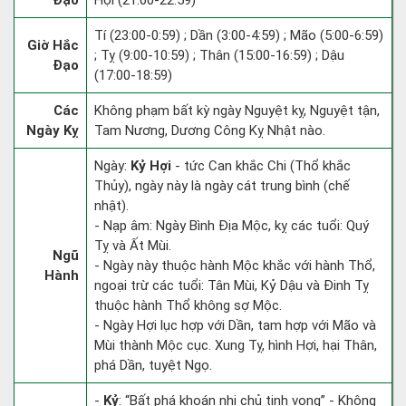
Đạo
Hợi (21:00-22:59)
Tí (23:00-0:59) ; Dần (3:00-4:59) ; Mão (5:00-6:59)
Giờ Hắc
; Tỵ (9:00-10:59) ; Thân (15:00-16:59) ; Dậu
Đạo
(17:00-18:59)
Các
Không phạm bất kỳ ngày Nguyệt kỵ, Nguyệt tận,
Ngày Kỵ
Tam Nương, Dương Công Kỵ Nhật nào.
Ngày:
Kỷ Hợi
- tức Can khắc Chi (Thổ khắc
Thủy), ngày này là ngày cát trung bình (chế
nhật).
- Nạp âm: Ngày Bình Địa Mộc, kỵ các tuổi: Quý
Tỵ và Ất Mùi.
Ngũ
- Ngày này thuộc hành Mộc khắc với hành Thổ,
Hành
ngoại trừ các tuổi: Tân Mùi, Kỷ Dậu và Đinh Tỵ
thuộc hành Thổ không sợ Mộc.
- Ngày Hợi lục hợp với Dần, tam hợp với Mão và
Mùi thành Mộc cục. Xung Tỵ, hình Hợi, hại Thân,
phá Dần, tuyệt Ngọ.
-
Kỷ
: “Bất phá khoán nhị chủ tịnh vong” - Không