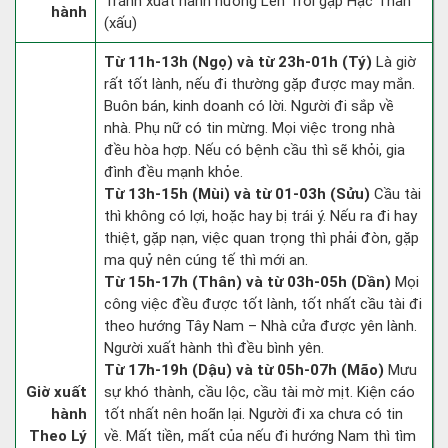
Tránh xuất hành hướng Lên Trời gặp Hạc Thần
hành
(xấu)
Từ 11h-13h (Ngọ) và từ 23h-01h (Tý)
Là giờ
rất tốt lành, nếu đi thường gặp được may mắn.
Buôn bán, kinh doanh có lời. Người đi sắp về
nhà. Phụ nữ có tin mừng. Mọi việc trong nhà
đều hòa hợp. Nếu có bệnh cầu thì sẽ khỏi, gia
đình đều mạnh khỏe.
Từ 13h-15h (Mùi) và từ 01-03h (Sửu)
Cầu tài
thì không có lợi, hoặc hay bị trái ý. Nếu ra đi hay
thiệt, gặp nạn, việc quan trọng thì phải đòn, gặp
ma quỷ nên cúng tế thì mới an.
Từ 15h-17h (Thân) và từ 03h-05h (Dần)
Mọi
công việc đều được tốt lành, tốt nhất cầu tài đi
theo hướng Tây Nam – Nhà cửa được yên lành.
Người xuất hành thì đều bình yên.
Từ 17h-19h (Dậu) và từ 05h-07h (Mão)
Mưu
Giờ xuất
sự khó thành, cầu lộc, cầu tài mờ mịt. Kiện cáo
hành
tốt nhất nên hoãn lại. Người đi xa chưa có tin
Theo Lý
về. Mất tiền, mất của nếu đi hướng Nam thì tìm