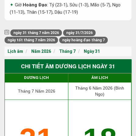
Giờ
Hoàng Đạo
: Tý (23-1), Sửu (1-3), Mão (5-7), Ngọ
(11-13), Thân (15-17), Dậu (17-19)
ngày 31 tháng 7 năm 2026
ngày 31/7/2026
ngày tốt tháng 7 năm 2026
ngày hoàng đạo tháng 7
Lịch âm
Năm 2026
Tháng 7
Ngày 31
CHI TIẾT ÂM DƯƠNG LỊCH NGÀY 31
DƯƠNG LỊCH
ÂM LỊCH
Tháng 6 Năm 2026 (Bính
Tháng 7 Năm 2026
Ngọ)