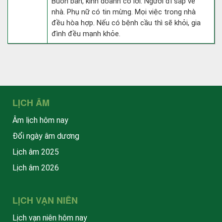
Buôn bán, kinh doanh có lời. Người đi sắp về
nhà. Phụ nữ có tin mừng. Mọi việc trong nhà
đều hòa hợp. Nếu có bệnh cầu thì sẽ khỏi, gia
đình đều mạnh khỏe.
LỊCH ÂM
Âm lịch hôm nay
Đổi ngày âm dương
Lịch âm 2025
Lịch âm 2026
LỊCH VẠN NIÊN
Lịch vạn niên hôm nay