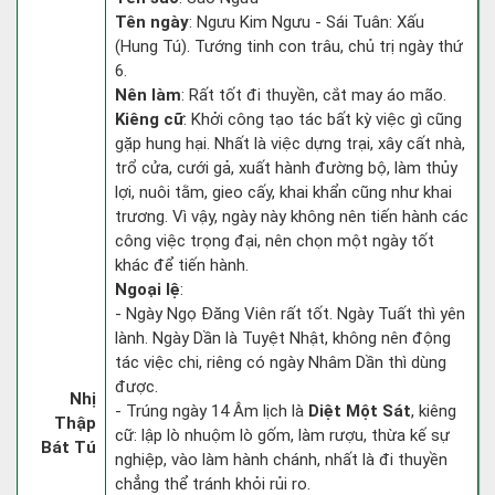
Tên ngày
: Ngưu Kim Ngưu - Sái Tuân: Xấu
(Hung Tú). Tướng tinh con trâu, chủ trị ngày thứ
6.
Nên làm
: Rất tốt đi thuyền, cắt may áo mão.
Kiêng cữ
: Khởi công tạo tác bất kỳ việc gì cũng
gặp hung hại. Nhất là việc dựng trại, xây cất nhà,
trổ cửa, cưới gả, xuất hành đường bộ, làm thủy
lợi, nuôi tằm, gieo cấy, khai khẩn cũng như khai
trương. Vì vậy, ngày này không nên tiến hành các
công việc trọng đại, nên chọn một ngày tốt
khác để tiến hành.
Ngoại lệ
:
- Ngày Ngọ Đăng Viên rất tốt. Ngày Tuất thì yên
lành. Ngày Dần là Tuyệt Nhật, không nên động
tác việc chi, riêng có ngày Nhâm Dần thì dùng
được.
Nhị
- Trúng ngày 14 Âm lịch là
Diệt Một Sát
, kiêng
Thập
cữ: lập lò nhuộm lò gốm, làm rượu, thừa kế sự
Bát Tú
nghiệp, vào làm hành chánh, nhất là đi thuyền
chẳng thể tránh khỏi rủi ro.