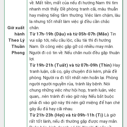
về. Mất tiền, mất của nếu đi hướng Nam thì tìm
nhanh mới thấy. Đề phòng tranh cãi, mâu thuẫn
hay miệng tiếng tầm thường. Việc làm chậm, lâu
la nhưng tốt nhất làm việc gì đều cần chắc
Giờ xuất
chắn.
hành
Từ 17h-19h (Dậu) và từ 05h-07h (Mão)
Tin
Theo Lý
vui sắp tới, nếu cầu lộc, cầu tài thì đi hướng
Thuần
Nam. Đi công việc gặp gỡ có nhiều may mắn.
Phong
Người đi có tin về. Nếu chăn nuôi đều gặp thuận
lợi.
Từ 19h-21h (Tuất) và từ 07h-09h (Thìn)
Hay
tranh luận, cãi cọ, gây chuyện đói kém, phải đề
phòng. Người ra đi tốt nhất nên hoãn lại. Phòng
người người nguyền rủa, tránh lây bệnh. Nói
chung những việc như hội họp, tranh luận, việc
quan,…nên tránh đi vào giờ này. Nếu bắt buộc
phải đi vào giờ này thì nên giữ miệng để hạn ché
gây ẩu đả hay cãi nhau.
Từ 21h-23h (Hợi) và từ 09h-11h (Tị)
Là giờ
rất tốt lành, nếu đi thường gặp được may mắn.