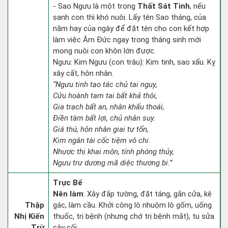
- Sao Ngưu là một trong
Thất Sát Tinh
, nếu
sanh con thì khó nuôi. Lấy tên Sao tháng, của
năm hay của ngày để đặt tên cho con kết hợp
làm việc Âm Đức ngay trong tháng sinh mới
mong nuôi con khôn lớn được.
Ngưu: Kim Ngưu (con trâu): Kim tinh, sao xấu. Kỵ
xây cất, hôn nhân.
“Ngưu tinh tạo tác chủ tai nguy,
Cửu hoành tam tai bất khả thôi,
Gia trạch bất an, nhân khẩu thoái,
Điền tàm bất lợi, chủ nhân suy.
Giá thú, hôn nhân giai tự tổn,
Kim ngân tài cốc tiệm vô chi.
Nhược thị khai môn, tính phóng thủy,
Ngưu trư dương mã diệc thương bi.”
Trực Bế
Nên làm
: Xây đắp tường, đặt táng, gắn cửa, kê
Thập
gác, làm cầu. Khởi công lò nhuộm lò gốm, uống
Nhị Kiến
thuốc, trị bệnh (nhưng chớ trị bệnh mắt), tu sửa
Trừ
cây cối.