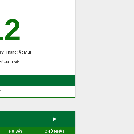
12
Tý
, Tháng:
Ất Mùi
hí:
Đại thử
)
►
THỨ BẨY
CHỦ NHẬT