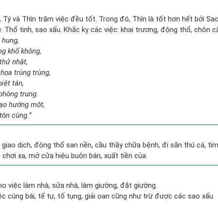
, Tý và Thìn trăm việc đều tốt. Trong đó, Thìn là tốt hơn hết bởi Sa
 Thổ tinh, sao xấu. Khắc kỵ các việc: khai trương, động thổ, chôn c
i hung,
ng khố không,
thử nhật,
họa trùng trùng,
iệt tán,
phòng trung.
tạo hướng một,
tôn cùng.”
, giao dịch, động thổ san nền, cầu thầy chữa bệnh, đi săn thú cá, t
đi chơi xa, mở cửa hiệu buôn bán, xuất tiền của.
o việc làm nhà, sửa nhà, làm giường, đặt giường.
ệc cúng bái, tế tự, tố tụng, giải oan cũng như trừ được các sao xấu.