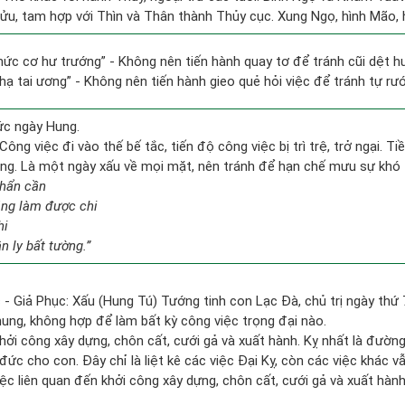
Sửu, tam hợp với Thìn và Thân thành Thủy cục. Xung Ngọ, hình Mão, h
 chức cơ hư trướng” - Không nên tiến hành quay tơ để tránh cũi dệt h
nhạ tai ương” - Không nên tiến hành gieo quẻ hỏi việc để tránh tự rướ
ức ngày Hung.
Công việc đi vào thế bế tắc, tiến độ công việc bị trì trệ, trở ngại. T
uống. Là một ngày xấu về mọi mặt, nên tránh để hạn chế mưu sự khó 
khẩn cần
ẳng làm được chi
hi
n ly bất tường.”
 - Giả Phục: Xấu (Hung Tú) Tướng tinh con Lạc Đà, chủ trị ngày thứ 
hung, không hợp để làm bất kỳ công việc trọng đại nào.
hởi công xây dựng, chôn cất, cưới gả và xuất hành. Kỵ nhất là đườn
ức cho con. Đây chỉ là liệt kê các việc Đại Kỵ, còn các việc khác vẫ
ệc liên quan đến khởi công xây dựng, chôn cất, cưới gả và xuất hà