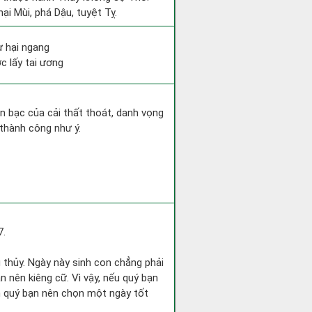
ại Mùi, phá Dậu, tuyệt Tỵ.
ư hại ngang
c lấy tai ương
iền bạc của cải thất thoát, danh vọng
thành công như ý.
7.
g thủy. Ngày này sinh con chẳng phải
n nên kiêng cữ. Vì vậy, nếu quý bạn
nh quý bạn nên chọn một ngày tốt