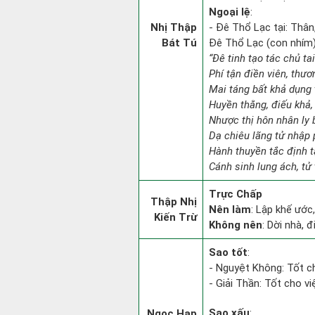
Ngoại lệ
:
Nhị Thập
- Đê Thổ Lạc tại: Thân
Bát Tú
Đê Thổ Lạc (con nhím):
“Đê tinh tạo tác chủ ta
Phí tận điền viên, thươ
Mai táng bất khả dụng 
Huyền thằng, điếu khả, 
Nhược thị hôn nhân ly b
Dạ chiêu lãng tử nhập 
Hành thuyền tắc định 
Cánh sinh lung ách, tử 
Trực Chấp
Thập Nhị
Nên làm
: Lập khế ước
Kiến Trừ
Không nên
: Dời nhà, 
Sao tốt
:
- Nguyệt Không: Tốt ch
- Giải Thần: Tốt cho vi
Sao xấu
:
Ngọc Hạp