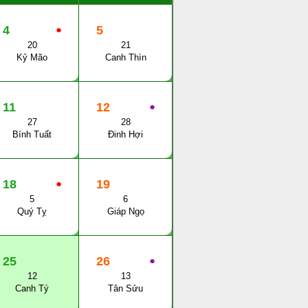
4
●
5
20
21
Kỷ Mão
Canh Thìn
11
12
●
27
28
Bính Tuất
Đinh Hợi
18
●
19
5
6
Quý Tỵ
Giáp Ngọ
25
26
●
12
13
Canh Tý
Tân Sửu