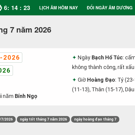
⌚ 6: 14 : 24
LỊCH ÂM HÔM NAY
ĐỔI NGÀY ÂM DƯƠNG
ng 7 năm 2026
-2026
Ngày
Bạch Hổ Túc
: cấm
không thành công, rất xấu
026
Giờ
Hoàng Đạo
: Tý (23
(11-13), Thân (15-17), Dậu
i
năm
Bính Ngọ
/7/2026
ngày tốt tháng 7 năm 2026
ngày hoàng đạo tháng 7