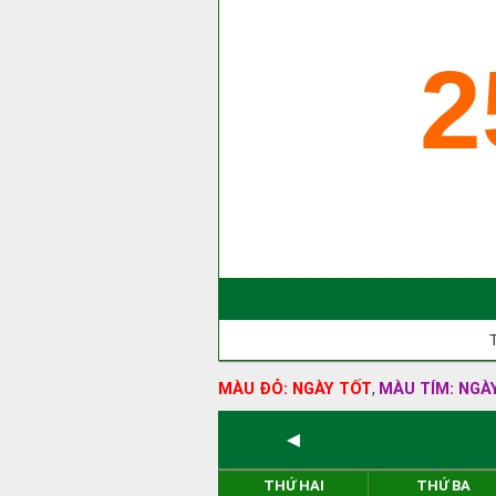
2
MÀU ĐỎ: NGÀY TỐT
MÀU TÍM: NGÀ
,
◄
THỨ HAI
THỨ BA