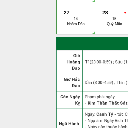
27
28
●
14
15
Nhâm Dần
Quý Mão
Giờ
Hoàng
Tí (23:00-0:59) ; Sửu (
Đạo
Giờ Hắc
Dần (3:00-4:59) ; Thìn (
Đạo
Các Ngày
Phạm phải ngày:
Kỵ
-
Kim Thần Thất Sát
Ngày:
Canh Tý
- tức C
- Nạp âm: Ngày Bích Th
Ngũ Hành
- Ngày này thuộc hành