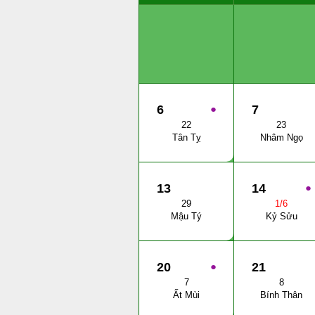
6
●
7
22
23
Tân Tỵ
Nhâm Ngọ
13
14
●
29
1/6
Mậu Tý
Kỷ Sửu
20
●
21
7
8
Ất Mùi
Bính Thân