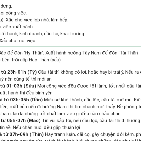
 dựng.
ọi công việc.
: Xấu cho việc lợp nhà, làm bếp.
i việc xuất hành.
ất hành, kinh doanh, cầu tài, khai trương.
Xấu cho mọi việc.
ắc để đón 'Hỷ Thần'. Xuất hành hướng Tây Nam để đón 'Tài Thần'.
 Lên Trời gặp Hạc Thần (xấu)
 từ 23h-01h (Tý)
Cầu tài thì không có lợi, hoặc hay bị trái ý. Nếu ra
uỷ nên cúng tế thì mới an.
 từ 01-03h (Sửu)
Mọi công việc đều được tốt lành, tốt nhất cầu t
uất hành thì đều bình yên.
à từ 03h-05h (Dần)
Mưu sự khó thành, cầu lộc, cầu tài mờ mịt. Kiệ
 tiền, mất của nếu đi hướng Nam thì tìm nhanh mới thấy. Đề phòng t
hậm, lâu la nhưng tốt nhất làm việc gì đều cần chắc chắn.
 từ 05h-07h (Mão)
Tin vui sắp tới, nếu cầu lộc, cầu tài thì đi hướ
in về. Nếu chăn nuôi đều gặp thuận lợi.
à từ 07h-09h (Thìn)
Hay tranh luận, cãi cọ, gây chuyện đói kém, ph