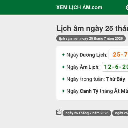
XEM LỊCH ÂM.com
Lịch âm ngày 25 thá
lịch vạn niên ngày 25 tháng 7 năm 2026
25-7
Ngày
Dương Lịch
:
12-6-2
Ngày
Âm Lịch
:
Ngày trong tuần:
Thứ Bảy
Ngày
Canh Tý
tháng
Ất Mù
ngày 25 tháng 7 năm 2026
ngày 25