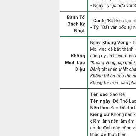
- Ngày Tý lục hợp với 
Bành Tổ
-
Canh
: “Bất kinh lạc
Bách Kỵ
-
Tý
: “Bất vấn bốc tự 
Nhật
Ngày:
Không Vong
- t
Mọi việc dễ bất thành. 
Khổng
cũng uy tín bị giảm x
Minh Lục
“Không Vong gặp quẻ 
Diệu
Bệnh tật khẩn thiết ch
Không thì ôn tiểu thê n
Không thì trộm cắp phâ
Tên sao
: Sao Đê
Tên ngày
: Đê Thổ Lạc
Nên làm
: Sao Đê đại 
Kiêng cữ
: Không nên k
điềm lành nên làm âm đ
có dự định các công vi
khác để thực hiện.