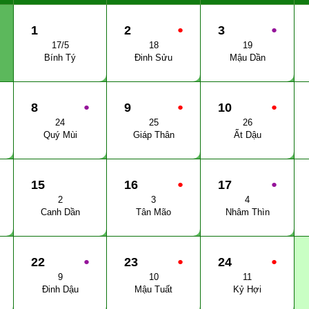
1
2
●
3
●
17/5
18
19
Bính Tý
Đinh Sửu
Mậu Dần
8
●
9
●
10
●
24
25
26
Quý Mùi
Giáp Thân
Ất Dậu
15
16
●
17
●
2
3
4
Canh Dần
Tân Mão
Nhâm Thìn
22
●
23
●
24
●
9
10
11
Đinh Dậu
Mậu Tuất
Kỷ Hợi