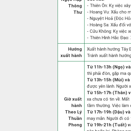
- Thiên Ôn: Kỵ việc xây
Thông
- Hoang Vu: Xấu cho m
Thư
- Nguyệt Hoả (Độc Hỏa)
- Hoàng Sa: Xấu đối vớ
- Cửu Không: Kỵ việc xu
- Thiên Hình Hắc Đạo: 
Hướng
Xuất hành hướng Tây B
xuất hành
Tránh xuất hành hướng
Từ 11h-13h (Ngọ) và
thì phải đòn, gặp ma q
Từ 13h-15h (Mùi) và
được yên lành. Người x
Từ 15h-17h (Thân) v
Giờ xuất
xa chưa có tin về. Mất
hành
tầm thường. Việc làm c
Theo Lý
Từ 17h-19h (Dậu) và
Thuần
may mắn. Người đi có t
Phong
Từ 19h-21h (Tuất) v