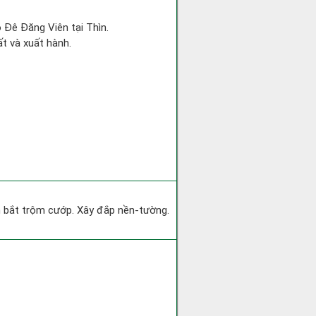
o Đê Đăng Viên tại Thìn.
ất và xuất hành.
ìm bắt trộm cướp. Xây đắp nền-tường.