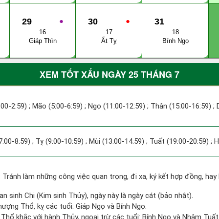
29
●
30
●
31
16
17
18
Giáp Thìn
Ất Tỵ
Bính Ngọ
XEM TỐT XẤU NGÀY 25 THÁNG 7
1:00-2:59) ; Mão (5:00-6:59) ; Ngọ (11:00-12:59) ; Thân (15:00-16:59) ;
7:00-8:59) ; Tỵ (9:00-10:59) ; Mùi (13:00-14:59) ; Tuất (19:00-20:59) ; 
: Tránh làm những công việc quan trọng, đi xa, ký kết hợp đồng, hay 
an sinh Chi (Kim sinh Thủy), ngày này là ngày cát (bảo nhật).
ượng Thổ, kỵ các tuổi: Giáp Ngọ và Bính Ngọ.
 Thổ khắc với hành Thủy, ngoại trừ các tuổi: Bính Ngọ và Nhâm Tuấ