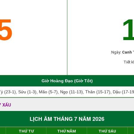
5
Ngày:
Canh 
Tiết k
Giờ Hoàng Đạo (Giờ Tốt)
Tý (23-1), Sửu (1-3), Mão (5-7), Ngọ (11-13), Thân (15-17), Dậu (17-19
Y XẤU
LỊCH ÂM THÁNG 7 NĂM 2026
THỨ TƯ
THỨ NĂM
THỨ SÁU