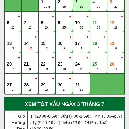
1
2
3
4
5
17/5
18
19
20
21
●
●
●
●
●
6
7
8
9
10
11
12
22
23
24
25
26
27
28
●
●
●
●
13
14
15
16
17
18
19
29
1/6
2
3
4
5
6
●
●
●
●
●
20
21
22
23
24
25
26
7
8
9
10
11
12
13
●
●
●
27
28
29
30
31
14
15
16
17
18
XEM TỐT XẤU NGÀY 3 THÁNG 7
Giờ
Tí (23:00-0:59) ; Sửu (1:00-2:59) ; Thìn (7:00-8:59)
Hoàng
; Tỵ (9:00-10:59) ; Mùi (13:00-14:59) ; Tuất