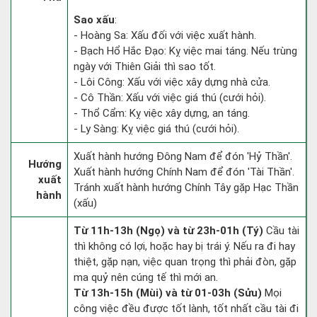
Sao xấu
:
- Hoàng Sa: Xấu đối với việc xuất hành.
- Bạch Hổ Hắc Đạo: Kỵ việc mai táng. Nếu trùng
ngày với Thiên Giải thì sao tốt.
- Lôi Công: Xấu với việc xây dựng nhà cửa.
- Cô Thần: Xấu với việc giá thú (cưới hỏi).
- Thổ Cẩm: Kỵ việc xây dựng, an táng.
- Ly Sàng: Kỵ việc giá thú (cưới hỏi).
Xuất hành hướng Đông Nam để đón 'Hỷ Thần'.
Hướng
Xuất hành hướng Chính Nam để đón 'Tài Thần'.
xuất
Tránh xuất hành hướng Chính Tây gặp Hạc Thần
hành
(xấu)
Từ 11h-13h (Ngọ) và từ 23h-01h (Tý)
Cầu tài
thì không có lợi, hoặc hay bị trái ý. Nếu ra đi hay
thiệt, gặp nạn, việc quan trọng thì phải đòn, gặp
ma quỷ nên cúng tế thì mới an.
Từ 13h-15h (Mùi) và từ 01-03h (Sửu)
Mọi
công việc đều được tốt lành, tốt nhất cầu tài đi