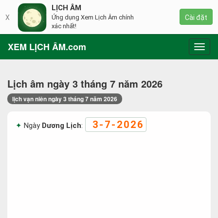
LỊCH ÂM
X
Ứng dụng Xem Lịch Âm chính
Cài đặt
xác nhất!
XEM LỊCH ÂM.com
Toggl
navig
Lịch âm ngày 3 tháng 7 năm 2026
lịch vạn niên ngày 3 tháng 7 năm 2026
3-7-2026
Ngày
Dương Lịch
: