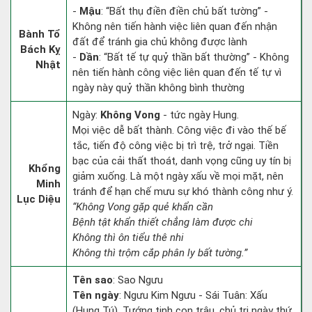
-
Mậu
: “Bất thụ điền điền chủ bất tường” -
Không nên tiến hành việc liên quan đến nhận
Bành Tổ
đất để tránh gia chủ không được lành
Bách Kỵ
-
Dần
: “Bất tế tự quỷ thần bất thường” - Không
Nhật
nên tiến hành công việc liên quan đến tế tự vì
ngày này quỷ thần không bình thường
Ngày:
Không Vong
- tức ngày Hung.
Mọi việc dễ bất thành. Công việc đi vào thế bế
tắc, tiến độ công việc bị trì trệ, trở ngại. Tiền
bạc của cải thất thoát, danh vọng cũng uy tín bị
Khổng
giảm xuống. Là một ngày xấu về mọi mặt, nên
Minh
tránh để hạn chế mưu sự khó thành công như ý.
Lục Diệu
“Không Vong gặp quẻ khẩn cần
Bệnh tật khẩn thiết chẳng làm được chi
Không thì ôn tiểu thê nhi
Không thì trộm cắp phân ly bất tường.”
Tên sao
: Sao Ngưu
Tên ngày
: Ngưu Kim Ngưu - Sái Tuân: Xấu
(Hung Tú). Tướng tinh con trâu, chủ trị ngày thứ