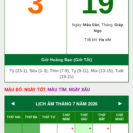
3
19
Ngày:
Mậu Dần
, Tháng:
Giáp
Ngọ
Tiết khí:
Hạ chí
Giờ Hoàng Đạo (Giờ Tốt)
Tý (23-1), Sửu (1-3), Thìn (7-9), Tỵ (9-11), Mùi (13-15), Tuất
(19-21)
MÀU ĐỎ: NGÀY TỐT
MÀU TÍM: NGÀY XẤU
,
◄
►
LỊCH ÂM THÁNG 7 NĂM 2026
THỨ
THỨ
THỨ
CHỦ
THỨ HAI
THỨ BA
THỨ TƯ
NĂM
SÁU
BẨY
NHẬT
●
●
●