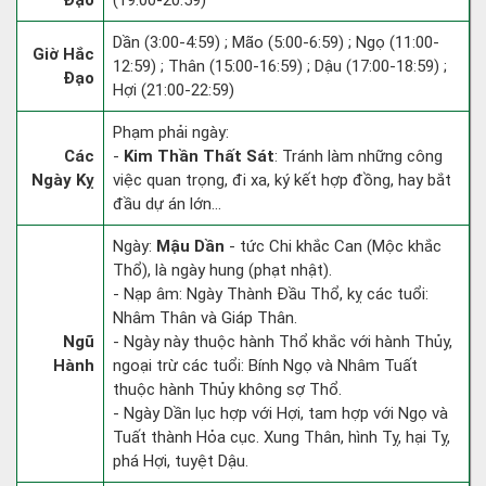
Đạo
(19:00-20:59)
Dần (3:00-4:59) ; Mão (5:00-6:59) ; Ngọ (11:00-
Giờ Hắc
12:59) ; Thân (15:00-16:59) ; Dậu (17:00-18:59) ;
Đạo
Hợi (21:00-22:59)
Phạm phải ngày:
Các
-
Kim Thần Thất Sát
: Tránh làm những công
Ngày Kỵ
việc quan trọng, đi xa, ký kết hợp đồng, hay bắt
đầu dự án lớn...
Ngày:
Mậu Dần
- tức Chi khắc Can (Mộc khắc
Thổ), là ngày hung (phạt nhật).
- Nạp âm: Ngày Thành Đầu Thổ, kỵ các tuổi:
Nhâm Thân và Giáp Thân.
Ngũ
- Ngày này thuộc hành Thổ khắc với hành Thủy,
Hành
ngoại trừ các tuổi: Bính Ngọ và Nhâm Tuất
thuộc hành Thủy không sợ Thổ.
- Ngày Dần lục hợp với Hợi, tam hợp với Ngọ và
Tuất thành Hỏa cục. Xung Thân, hình Tỵ, hại Tỵ,
phá Hợi, tuyệt Dậu.