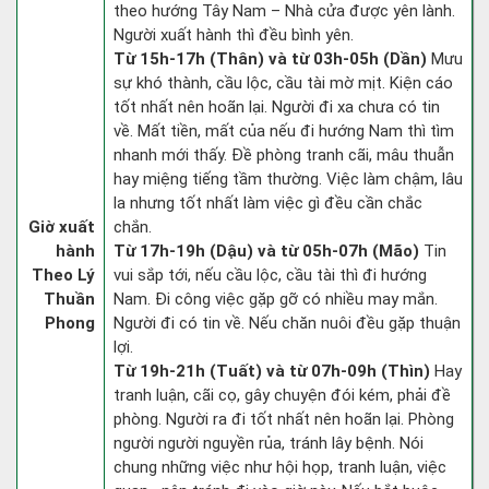
theo hướng Tây Nam – Nhà cửa được yên lành.
Người xuất hành thì đều bình yên.
Từ 15h-17h (Thân) và từ 03h-05h (Dần)
Mưu
sự khó thành, cầu lộc, cầu tài mờ mịt. Kiện cáo
tốt nhất nên hoãn lại. Người đi xa chưa có tin
về. Mất tiền, mất của nếu đi hướng Nam thì tìm
nhanh mới thấy. Đề phòng tranh cãi, mâu thuẫn
hay miệng tiếng tầm thường. Việc làm chậm, lâu
la nhưng tốt nhất làm việc gì đều cần chắc
Giờ xuất
chắn.
hành
Từ 17h-19h (Dậu) và từ 05h-07h (Mão)
Tin
Theo Lý
vui sắp tới, nếu cầu lộc, cầu tài thì đi hướng
Thuần
Nam. Đi công việc gặp gỡ có nhiều may mắn.
Phong
Người đi có tin về. Nếu chăn nuôi đều gặp thuận
lợi.
Từ 19h-21h (Tuất) và từ 07h-09h (Thìn)
Hay
tranh luận, cãi cọ, gây chuyện đói kém, phải đề
phòng. Người ra đi tốt nhất nên hoãn lại. Phòng
người người nguyền rủa, tránh lây bệnh. Nói
chung những việc như hội họp, tranh luận, việc