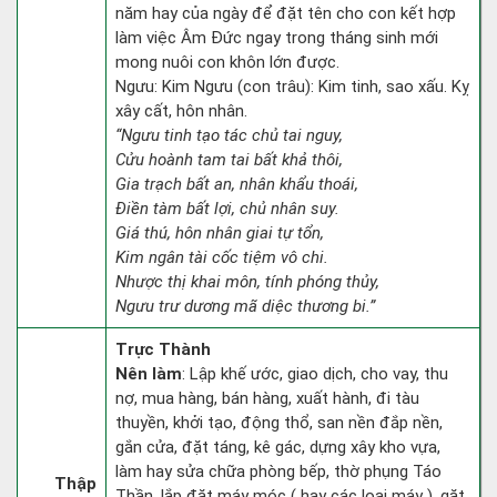
năm hay của ngày để đặt tên cho con kết hợp
làm việc Âm Đức ngay trong tháng sinh mới
mong nuôi con khôn lớn được.
Ngưu: Kim Ngưu (con trâu): Kim tinh, sao xấu. Kỵ
xây cất, hôn nhân.
“Ngưu tinh tạo tác chủ tai nguy,
Cửu hoành tam tai bất khả thôi,
Gia trạch bất an, nhân khẩu thoái,
Điền tàm bất lợi, chủ nhân suy.
Giá thú, hôn nhân giai tự tổn,
Kim ngân tài cốc tiệm vô chi.
Nhược thị khai môn, tính phóng thủy,
Ngưu trư dương mã diệc thương bi.”
Trực Thành
Nên làm
: Lập khế ước, giao dịch, cho vay, thu
nợ, mua hàng, bán hàng, xuất hành, đi tàu
thuyền, khởi tạo, động thổ, san nền đắp nền,
gắn cửa, đặt táng, kê gác, dựng xây kho vựa,
làm hay sửa chữa phòng bếp, thờ phụng Táo
Thập
Thần, lắp đặt máy móc ( hay các loại máy ), gặt