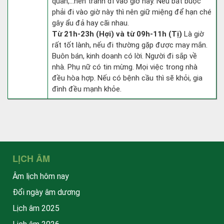
quan,…nên tránh đi vào giờ này. Nếu bắt buộc
phải đi vào giờ này thì nên giữ miệng để hạn ché
gây ẩu đả hay cãi nhau.
Từ 21h-23h (Hợi) và từ 09h-11h (Tị)
Là giờ
rất tốt lành, nếu đi thường gặp được may mắn.
Buôn bán, kinh doanh có lời. Người đi sắp về
nhà. Phụ nữ có tin mừng. Mọi việc trong nhà
đều hòa hợp. Nếu có bệnh cầu thì sẽ khỏi, gia
đình đều mạnh khỏe.
LỊCH ÂM
Âm lịch hôm nay
Đổi ngày âm dương
Lịch âm 2025