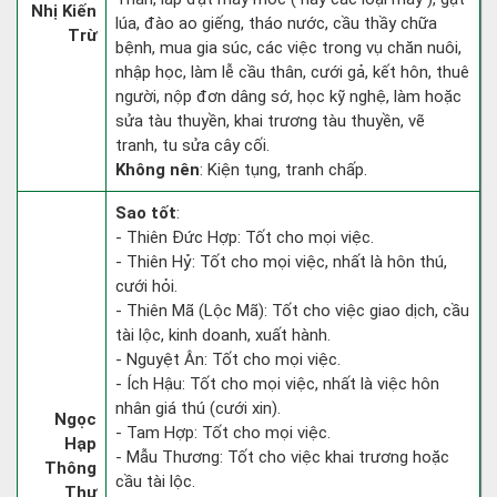
Nhị Kiến
lúa, đào ao giếng, tháo nước, cầu thầy chữa
Trừ
bệnh, mua gia súc, các việc trong vụ chăn nuôi,
nhập học, làm lễ cầu thân, cưới gả, kết hôn, thuê
người, nộp đơn dâng sớ, học kỹ nghệ, làm hoặc
sửa tàu thuyền, khai trương tàu thuyền, vẽ
tranh, tu sửa cây cối.
Không nên
: Kiện tụng, tranh chấp.
Sao tốt
:
- Thiên Đức Hợp: Tốt cho mọi việc.
- Thiên Hỷ: Tốt cho mọi việc, nhất là hôn thú,
cưới hỏi.
- Thiên Mã (Lộc Mã): Tốt cho việc giao dịch, cầu
tài lộc, kinh doanh, xuất hành.
- Nguyệt Ân: Tốt cho mọi việc.
- Ích Hậu: Tốt cho mọi việc, nhất là việc hôn
nhân giá thú (cưới xin).
Ngọc
- Tam Hợp: Tốt cho mọi việc.
Hạp
- Mẫu Thương: Tốt cho việc khai trương hoặc
Thông
cầu tài lộc.
Thư