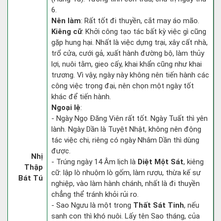
6.
Nên làm
: Rất tốt đi thuyền, cắt may áo mão.
Kiêng cữ
: Khởi công tạo tác bất kỳ việc gì cũng
gặp hung hại. Nhất là việc dựng trại, xây cất nhà,
trổ cửa, cưới gả, xuất hành đường bộ, làm thủy
lợi, nuôi tằm, gieo cấy, khai khẩn cũng như khai
trương. Vì vậy, ngày này không nên tiến hành các
công việc trọng đại, nên chọn một ngày tốt
khác để tiến hành.
Ngoại lệ
:
- Ngày Ngọ Đăng Viên rất tốt. Ngày Tuất thì yên
lành. Ngày Dần là Tuyệt Nhật, không nên động
tác việc chi, riêng có ngày Nhâm Dần thì dùng
được.
Nhị
- Trúng ngày 14 Âm lịch là
Diệt Một Sát
, kiêng
Thập
cữ: lập lò nhuộm lò gốm, làm rượu, thừa kế sự
Bát Tú
nghiệp, vào làm hành chánh, nhất là đi thuyền
chẳng thể tránh khỏi rủi ro.
- Sao Ngưu là một trong
Thất Sát Tinh
, nếu
sanh con thì khó nuôi. Lấy tên Sao tháng, của