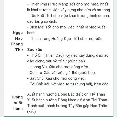
- Thiên Phú (Trực Mãn): Tốt cho mọi việc, nhất
là khai trương, việc xây dựng nhà cửa và an táng.
- Lộc Khố: Tốt cho việc khai trương, kinh doanh,
cầu tài, giao dịch.
- Dịch Mã: Tốt cho mọi việc, nhất là việc xuất
Ngọc
hành.
Hạp
- Thanh Long Hoàng Đạo: Tốt cho mọi việc.
Thông
Sao xấu
:
Thư
- Thổ Ôn (Thiên Cẩu): Kỵ việc xây dựng, đào ao,
đào giếng, xấu về tế tự (cúng bái).
- Hoang Vu: Xấu cho mọi công việc.
- Quả Tú: Xấu với việc giá thú (cưới hỏi).
- Sát Chủ: Xấu cho mọi công việc.
- Tội Chỉ: Xấu với việc tế tự (cúng bái), kiện cáo.
Xuất hành hướng Đông Bắc để đón 'Hỷ Thần'.
Hướng
Xuất hành hướng Đông Nam để đón 'Tài Thần'.
xuất
Tránh xuất hành hướng Tây Bắc gặp Hạc Thần
hành
(xấu)