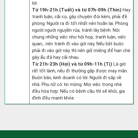
lợi.
Từ 19h-21h (Tuất) và từ 07h-09h (Thìn)
Hay
tranh luận, cãi cọ, gây chuyện đói kém, phải đề
phòng. Người ra đi tốt nhất nên hoãn lại. Phòng
người người nguyền rủa, tránh lây bệnh. Nói
chung những việc như hội họp, tranh luận, việc
quan,…nên tránh đi vào giờ này. Nếu bắt buộc
phải đi vào giờ này thì nên giữ miệng để hạn ché
gây ẩu đả hay cãi nhau.
Từ 21h-23h (Hợi) và từ 09h-11h (Tị)
Là giờ
rất tốt lành, nếu đi thường gặp được may mắn.
Buôn bán, kinh doanh có lời. Người đi sắp về
nhà. Phụ nữ có tin mừng. Mọi việc trong nhà
đều hòa hợp. Nếu có bệnh cầu thì sẽ khỏi, gia
đình đều mạnh khỏe.