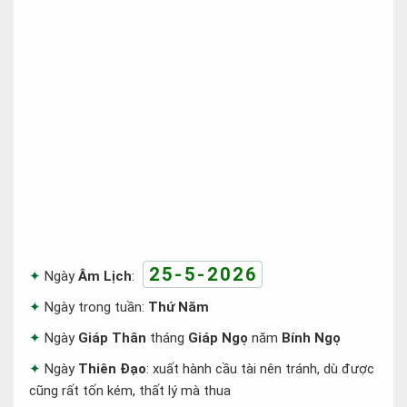
25-5-2026
Ngày
Âm Lịch
:
Ngày trong tuần:
Thứ Năm
Ngày
Giáp Thân
tháng
Giáp Ngọ
năm
Bính Ngọ
Ngày
Thiên Đạo
: xuất hành cầu tài nên tránh, dù được
cũng rất tốn kém, thất lý mà thua