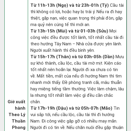
Từ 11h-13h (Ngọ) và từ 23h-01h (Tý)
Cầu tài
thì không có lợi, hoặc hay bị trái ý. Nếu ra đi hay
thiệt, gặp nạn, việc quan trọng thì phải đòn, gặp
ma quỷ nên cúng tế thì mới an.
Từ 13h-15h (Mùi) và từ 01-03h (Sửu)
Mọi
công việc đều được tốt lành, tốt nhất cầu tài đi
theo hướng Tây Nam – Nhà cửa được yên lành.
Người xuất hành thì đều bình yên.
Từ 15h-17h (Thân) và từ 03h-05h (Dần)
Mưu
sự khó thành, cầu lộc, cầu tài mờ mịt. Kiện cáo
tốt nhất nên hoãn lại. Người đi xa chưa có tin
về. Mất tiền, mất của nếu đi hướng Nam thì tìm
nhanh mới thấy. Đề phòng tranh cãi, mâu thuẫn
hay miệng tiếng tầm thường. Việc làm chậm, lâu
la nhưng tốt nhất làm việc gì đều cần chắc
Giờ xuất
chắn.
hành
Từ 17h-19h (Dậu) và từ 05h-07h (Mão)
Tin
Theo Lý
vui sắp tới, nếu cầu lộc, cầu tài thì đi hướng
Thuần
Nam. Đi công việc gặp gỡ có nhiều may mắn.
Phong
Người đi có tin về. Nếu chăn nuôi đều gặp thuận