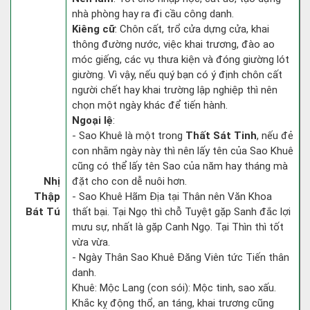
nhà phòng hay ra đi cầu công danh.
Kiêng cữ
: Chôn cất, trổ cửa dựng cửa, khai
thông đường nước, việc khai trương, đào ao
móc giếng, các vụ thưa kiện và đóng giường lót
giường. Vì vậy, nếu quý bạn có ý định chôn cất
người chết hay khai trường lập nghiệp thì nên
chọn một ngày khác để tiến hành.
Ngoại lệ
:
- Sao Khuê là một trong
Thất Sát Tinh
, nếu đẻ
con nhằm ngày này thì nên lấy tên của Sao Khuê
cũng có thể lấy tên Sao của năm hay tháng mà
Nhị
đặt cho con dễ nuôi hơn.
Thập
- Sao Khuê Hãm Địa tại Thân nên Văn Khoa
Bát Tú
thất bại. Tại Ngọ thì chỗ Tuyệt gặp Sanh đắc lợi
mưu sự, nhất là gặp Canh Ngọ. Tại Thìn thì tốt
vừa vừa.
- Ngày Thân Sao Khuê Đăng Viên tức Tiến thân
danh.
Khuê: Mộc Lang (con sói): Mộc tinh, sao xấu.
Khắc kỵ động thổ, an táng, khai trương cũng