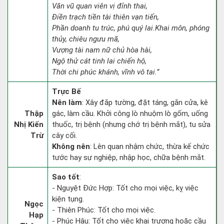
Văn vũ quan viên vị đỉnh thai,
Điền trạch tiền tài thiên vạn tiến,
Phần doanh tu trúc, phú quý lai.Khai môn, phóng
thủy, chiêu ngưu mã,
Vượng tài nam nữ chủ hòa hài,
Ngộ thử cát tinh lai chiến hộ,
Thời chi phúc khánh, vĩnh vô tai.”
Trực Bế
Nên làm
: Xây đắp tường, đặt táng, gắn cửa, kê
Thập
gác, làm cầu. Khởi công lò nhuộm lò gốm, uống
Nhị Kiến
thuốc, trị bệnh (nhưng chớ trị bệnh mắt), tu sửa
Trừ
cây cối.
Không nên
: Lên quan nhậm chức, thừa kế chức
tước hay sự nghiệp, nhập học, chữa bệnh mắt.
Sao tốt
:
- Nguyệt Đức Hợp: Tốt cho mọi việc, kỵ việc
kiện tụng.
Ngọc
- Thiên Phúc: Tốt cho mọi việc.
Hạp
- Phúc Hậu: Tốt cho việc khai trương hoặc cầu