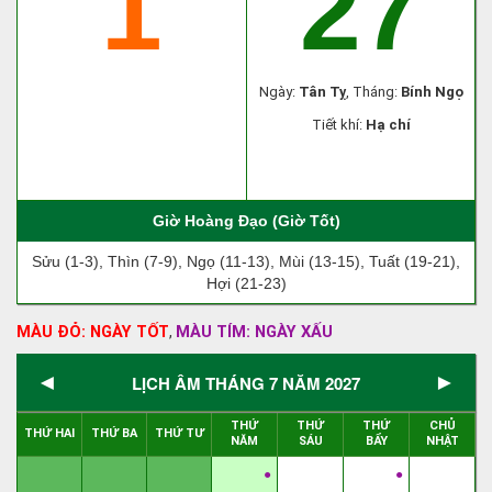
1
27
Ngày:
Tân Tỵ
, Tháng:
Bính Ngọ
Tiết khí:
Hạ chí
Giờ Hoàng Đạo (Giờ Tốt)
Sửu (1-3), Thìn (7-9), Ngọ (11-13), Mùi (13-15), Tuất (19-21),
Hợi (21-23)
MÀU ĐỎ: NGÀY TỐT
MÀU TÍM: NGÀY XẤU
,
◄
►
LỊCH ÂM THÁNG 7 NĂM 2027
THỨ
THỨ
THỨ
CHỦ
THỨ HAI
THỨ BA
THỨ TƯ
NĂM
SÁU
BẨY
NHẬT
●
●