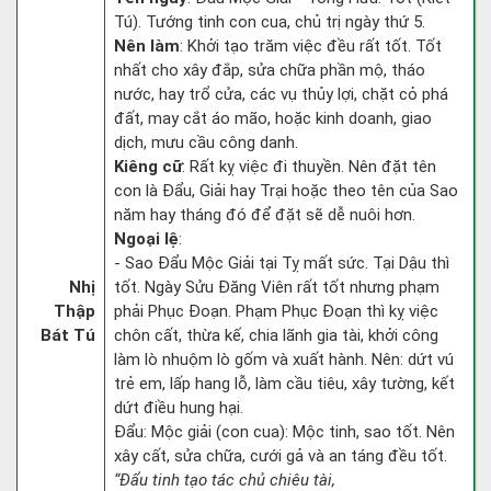
Tú). Tướng tinh con cua, chủ trị ngày thứ 5.
Nên làm
: Khởi tạo trăm việc đều rất tốt. Tốt
nhất cho xây đắp, sửa chữa phần mộ, tháo
nước, hay trổ cửa, các vụ thủy lợi, chặt cỏ phá
đất, may cắt áo mão, hoặc kinh doanh, giao
dịch, mưu cầu công danh.
Kiêng cữ
: Rất kỵ việc đi thuyền. Nên đặt tên
con là Đẩu, Giải hay Trại hoặc theo tên của Sao
năm hay tháng đó để đặt sẽ dễ nuôi hơn.
Ngoại lệ
:
- Sao Đẩu Mộc Giải tại Tỵ mất sức. Tại Dậu thì
Nhị
tốt. Ngày Sửu Đăng Viên rất tốt nhưng phạm
Thập
phải Phục Đoạn. Phạm Phục Đoạn thì kỵ việc
Bát Tú
chôn cất, thừa kế, chia lãnh gia tài, khởi công
làm lò nhuộm lò gốm và xuất hành. Nên: dứt vú
trẻ em, lấp hang lỗ, làm cầu tiêu, xây tường, kết
dứt điều hung hại.
Đẩu: Mộc giải (con cua): Mộc tinh, sao tốt. Nên
xây cất, sửa chữa, cưới gả và an táng đều tốt.
“Đẩu tinh tạo tác chủ chiêu tài,