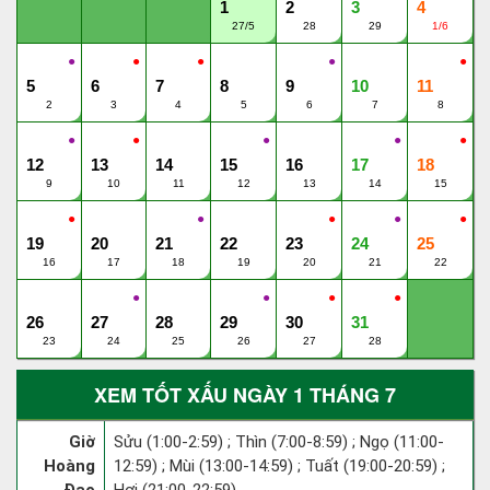
1
2
3
4
27/5
28
29
1/6
●
●
●
●
●
5
6
7
8
9
10
11
2
3
4
5
6
7
8
●
●
●
●
●
12
13
14
15
16
17
18
9
10
11
12
13
14
15
●
●
●
●
●
19
20
21
22
23
24
25
16
17
18
19
20
21
22
●
●
●
●
26
27
28
29
30
31
23
24
25
26
27
28
XEM TỐT XẤU NGÀY 1 THÁNG 7
Giờ
Sửu (1:00-2:59) ; Thìn (7:00-8:59) ; Ngọ (11:00-
Hoàng
12:59) ; Mùi (13:00-14:59) ; Tuất (19:00-20:59) ;