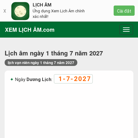
LỊCH ÂM
X
Ứng dụng Xem Lịch Âm chính
Cài đặt
xác nhất!
XEM LỊCH ÂM.com
Toggl
navig
Lịch âm ngày 1 tháng 7 năm 2027
lịch vạn niên ngày 1 tháng 7 năm 2027
1-7-2027
Ngày
Dương Lịch
: