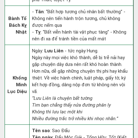
-
Tân
: “Bất hợp tương chủ nhân bất thường” -
Bành Tổ
Không nên tiến hành trộn tương, chủ không
Bách Kỵ
được nếm qua
Nhật
-
Tỵ
: “Bất viễn hành tài vật phục tàng” - Không
nên đi xa để tránh tiền của mất mát
Ngày:
Lưu Liên
- tức ngày Hung.
Ngày này mọi việc khó thành, dễ bị trễ nải hay
gặp chuyện dây dưa nên rất khó hoàn thành.
Hơn nữa, dễ gặp những chuyện thị phi hay khẩu
Khổng
thiệt. Về việc hành chính, luật pháp, giấy tờ, ký
Minh
kết hợp đồng, dâng nộp đơn từ không nên vội
Lục Diệu
vã.
“Lưu Liên là chuyện bất tường
Tìm bạn chẳng thấy nửa đường phân ly
Không thì lưu lạc một khi
Nhiều đường trắc trở nhiều khi nhọc nhằn.”
Tên sao
: Sao Đẩu
Tên ngày
: Đẩu Mộc Giải - Tống Hữu: Tốt (Kiết