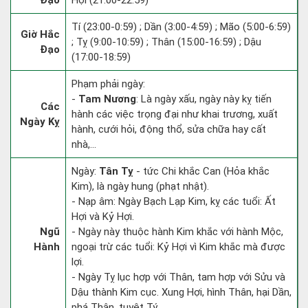
Đạo
Hợi (21:00-22:59)
Tí (23:00-0:59) ; Dần (3:00-4:59) ; Mão (5:00-6:59)
Giờ Hắc
; Tỵ (9:00-10:59) ; Thân (15:00-16:59) ; Dậu
Đạo
(17:00-18:59)
Phạm phải ngày:
-
Tam Nương
: Là ngày xấu, ngày này kỵ tiến
Các
hành các việc trọng đại như khai trương, xuất
Ngày Kỵ
hành, cưới hỏi, động thổ, sửa chữa hay cất
nhà,...
Ngày:
Tân Tỵ
- tức Chi khắc Can (Hỏa khắc
Kim), là ngày hung (phạt nhật).
- Nạp âm: Ngày Bạch Lạp Kim, kỵ các tuổi: Ất
Hợi và Kỷ Hợi.
Ngũ
- Ngày này thuộc hành Kim khắc với hành Mộc,
Hành
ngoại trừ các tuổi: Kỷ Hợi vì Kim khắc mà được
lợi.
- Ngày Tỵ lục hợp với Thân, tam hợp với Sửu và
Dậu thành Kim cục. Xung Hợi, hình Thân, hại Dần,
phá Thân, tuyệt Tý.