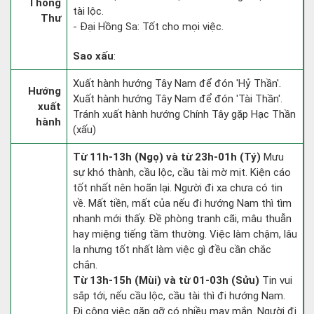
Thông
tài lộc.
Thư
- Đại Hồng Sa: Tốt cho mọi việc.
Sao xấu
:
Xuất hành hướng Tây Nam để đón 'Hỷ Thần'.
Hướng
Xuất hành hướng Tây Nam để đón 'Tài Thần'.
xuất
Tránh xuất hành hướng Chính Tây gặp Hạc Thần
hành
(xấu)
Từ 11h-13h (Ngọ) và từ 23h-01h (Tý)
Mưu
sự khó thành, cầu lộc, cầu tài mờ mịt. Kiện cáo
tốt nhất nên hoãn lại. Người đi xa chưa có tin
về. Mất tiền, mất của nếu đi hướng Nam thì tìm
nhanh mới thấy. Đề phòng tranh cãi, mâu thuẫn
hay miệng tiếng tầm thường. Việc làm chậm, lâu
la nhưng tốt nhất làm việc gì đều cần chắc
chắn.
Từ 13h-15h (Mùi) và từ 01-03h (Sửu)
Tin vui
sắp tới, nếu cầu lộc, cầu tài thì đi hướng Nam.
Đi công việc gặp gỡ có nhiều may mắn. Người đi