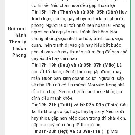
có tin về. Nếu chăn nuôi đều gặp thuận lợi.
Từ 15h-17h (Thân) và từ 03h-05h (Dần)
Hay
tranh luận, cãi cọ, gây chuyện đói kém, phải đề
phòng. Người ra đi tốt nhất nên hoãn lại. Phòng
Giờ xuất
người người nguyền rủa, tránh lây bệnh. Nói
hành
chung những việc như hội họp, tranh luận, việc
Theo Lý
quan,…nên tránh đi vào giờ này. Nếu bắt buộc
Thuần
phải đi vào giờ này thì nên giữ miệng để hạn ché
Phong
gây ẩu đả hay cãi nhau.
Từ 17h-19h (Dậu) và từ 05h-07h (Mão)
Là
giờ rất tốt lành, nếu đi thường gặp được may
mắn. Buôn bán, kinh doanh có lời. Người đi sắp
về nhà. Phụ nữ có tin mừng. Mọi việc trong nhà
đều hòa hợp. Nếu có bệnh cầu thì sẽ khỏi, gia
đình đều mạnh khỏe.
Từ 19h-21h (Tuất) và từ 07h-09h (Thìn)
Cầu
tài thì không có lợi, hoặc hay bị trái ý. Nếu ra đi
hay thiệt, gặp nạn, việc quan trọng thì phải đòn,
gặp ma quỷ nên cúng tế thì mới an.
Từ 21h-23h (Hợi) và từ 09h-11h (Tị)
Mọi