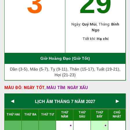
3
29
Ngày:
Quý Mùi
, Tháng:
Bính
Ngọ
Tiết khí:
Hạ chí
Giờ Hoàng Đạo (Giờ Tốt)
Dần (3-5), Mão (5-7), Tỵ (9-11), Thân (15-17), Tuất (19-21),
Hợi (21-23)
MÀU ĐỎ: NGÀY TỐT
MÀU TÍM: NGÀY XẤU
,
◄
►
LỊCH ÂM THÁNG 7 NĂM 2027
THỨ
THỨ
THỨ
CHỦ
THỨ HAI
THỨ BA
THỨ TƯ
NĂM
SÁU
BẨY
NHẬT
●
●