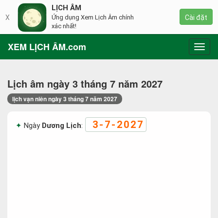
LỊCH ÂM
X
Ứng dụng Xem Lịch Âm chính
Cài đặt
xác nhất!
XEM LỊCH ÂM.com
Toggl
navig
Lịch âm ngày 3 tháng 7 năm 2027
lịch vạn niên ngày 3 tháng 7 năm 2027
3-7-2027
Ngày
Dương Lịch
: