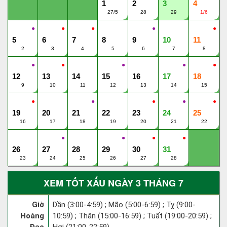
1
2
3
4
27/5
28
29
1/6
●
●
●
●
●
5
6
7
8
9
10
11
2
3
4
5
6
7
8
●
●
●
●
●
12
13
14
15
16
17
18
9
10
11
12
13
14
15
●
●
●
●
●
19
20
21
22
23
24
25
16
17
18
19
20
21
22
●
●
●
●
26
27
28
29
30
31
23
24
25
26
27
28
XEM TỐT XẤU NGÀY 3 THÁNG 7
Giờ
Dần (3:00-4:59) ; Mão (5:00-6:59) ; Tỵ (9:00-
Hoàng
10:59) ; Thân (15:00-16:59) ; Tuất (19:00-20:59) ;