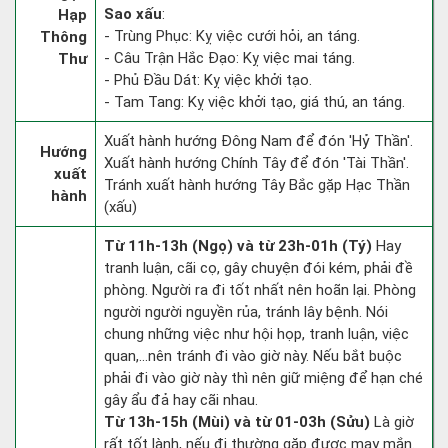
Sao xấu
:
Hạp
- Trùng Phục: Kỵ việc cưới hỏi, an táng.
Thông
- Câu Trận Hắc Đạo: Kỵ việc mai táng.
Thư
- Phủ Đầu Dát: Kỵ việc khởi tạo.
- Tam Tang: Kỵ việc khởi tạo, giá thú, an táng.
Xuất hành hướng Đông Nam để đón 'Hỷ Thần'.
Hướng
Xuất hành hướng Chính Tây để đón 'Tài Thần'.
xuất
Tránh xuất hành hướng Tây Bắc gặp Hạc Thần
hành
(xấu)
Từ 11h-13h (Ngọ) và từ 23h-01h (Tý)
Hay
tranh luận, cãi cọ, gây chuyện đói kém, phải đề
phòng. Người ra đi tốt nhất nên hoãn lại. Phòng
người người nguyền rủa, tránh lây bệnh. Nói
chung những việc như hội họp, tranh luận, việc
quan,…nên tránh đi vào giờ này. Nếu bắt buộc
phải đi vào giờ này thì nên giữ miệng để hạn ché
gây ẩu đả hay cãi nhau.
Từ 13h-15h (Mùi) và từ 01-03h (Sửu)
Là giờ
rất tốt lành, nếu đi thường gặp được may mắn.