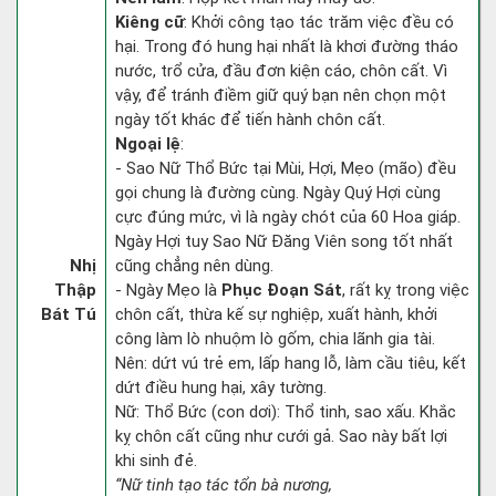
Kiêng cữ
: Khởi công tạo tác trăm việc đều có
hại. Trong đó hung hại nhất là khơi đường tháo
nước, trổ cửa, đầu đơn kiện cáo, chôn cất. Vì
vậy, để tránh điềm giữ quý bạn nên chọn một
ngày tốt khác để tiến hành chôn cất.
Ngoại lệ
:
- Sao Nữ Thổ Bức tại Mùi, Hợi, Mẹo (mão) đều
gọi chung là đường cùng. Ngày Quý Hợi cùng
cực đúng mức, vì là ngày chót của 60 Hoa giáp.
Ngày Hợi tuy Sao Nữ Đăng Viên song tốt nhất
Nhị
cũng chẳng nên dùng.
Thập
- Ngày Mẹo là
Phục Đoạn Sát
, rất kỵ trong việc
Bát Tú
chôn cất, thừa kế sự nghiệp, xuất hành, khởi
công làm lò nhuộm lò gốm, chia lãnh gia tài.
Nên: dứt vú trẻ em, lấp hang lỗ, làm cầu tiêu, kết
dứt điều hung hại, xây tường.
Nữ: Thổ Bức (con dơi): Thổ tinh, sao xấu. Khắc
kỵ chôn cất cũng như cưới gả. Sao này bất lợi
khi sinh đẻ.
“Nữ tinh tạo tác tổn bà nương,