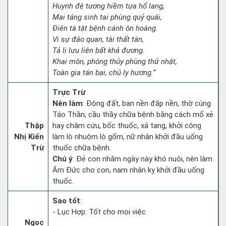
Huynh đệ tương hiềm tựa hổ lang,
Mai táng sinh tai phùng quỷ quái,
Điên tà tật bệnh cánh ôn hoàng.
Vi sự đáo quan, tài thất tán,
Tả lị lưu liên bất khả đương.
Khai môn, phóng thủy phùng thử nhật,
Toàn gia tán bại, chủ ly hương.”
Trực Trừ
Nên làm
: Động đất, ban nền đắp nền, thờ cúng
Táo Thần, cầu thầy chữa bệnh bằng cách mổ xẻ
Thập
hay châm cứu, bốc thuốc, xả tang, khởi công
Nhị Kiến
làm lò nhuộm lò gốm, nữ nhân khởi đầu uống
Trừ
thuốc chữa bệnh.
Chú ý
: Đẻ con nhằm ngày này khó nuôi, nên làm
Âm Đức cho con, nam nhân kỵ khởi đầu uống
thuốc.
Sao tốt
:
- Lục Hợp: Tốt cho mọi việc.
Ngọc