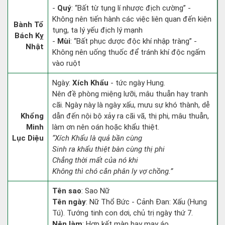
-
Quý
: “Bất từ tụng lí nhược địch cường” -
Không nên tiến hành các việc liên quan đến kiện
Bành Tổ
tụng, ta lý yếu địch lý mạnh
Bách Kỵ
-
Mùi
: “Bất phục dược độc khí nhập tràng” -
Nhật
Không nên uống thuốc để tránh khí độc ngấm
vào ruột
Ngày:
Xích Khẩu
- tức ngày Hung.
Nên đề phòng miệng lưỡi, mâu thuẫn hay tranh
cãi. Ngày này là ngày xấu, mưu sự khó thành, dễ
Khổng
dẫn đến nội bộ xảy ra cãi vã, thị phi, mâu thuẫn,
Minh
làm ơn nên oán hoặc khẩu thiệt.
Lục Diệu
“Xích Khẩu là quả bần cùng
Sinh ra khẩu thiệt bàn cùng thị phi
Chẳng thời mất của nó khi
Không thì chó cắn phân ly vợ chồng.”
Tên sao
: Sao Nữ
Tên ngày
: Nữ Thổ Bức - Cảnh Đan: Xấu (Hung
Tú). Tướng tinh con dơi, chủ trị ngày thứ 7.
Nên làm
: Hợp kết màn hay may áo.