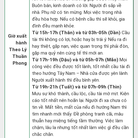
Buôn bán, kinh doanh có lời. Người đi sắp về
nhà. Phụ nữ có tin mừng. Mọi việc trong nhà
đều hòa hợp. Nếu có bệnh cầu thì sẽ khỏi, gia
đình đều mạnh khỏe.
Từ 15h-17h (Thân) và từ 03h-05h (Dần)
Cầu
Giờ xuất
tài thì không có lợi, hoặc hay bị trái ý. Nếu ra đi
hành
hay thiệt, gặp nạn, việc quan trọng thì phải đòn,
Theo Lý
gặp ma quỷ nên cúng tế thì mới an.
Thuần
Từ 17h-19h (Dậu) và từ 05h-07h (Mão)
Mọi
Phong
công việc đều được tốt lành, tốt nhất cầu tài đi
theo hướng Tây Nam – Nhà cửa được yên lành.
Người xuất hành thì đều bình yên.
Từ 19h-21h (Tuất) và từ 07h-09h (Thìn)
Mưu sự khó thành, cầu lộc, cầu tài mờ mịt. Kiện
cáo tốt nhất nên hoãn lại. Người đi xa chưa có
tin về. Mất tiền, mất của nếu đi hướng Nam thì
tìm nhanh mới thấy. Đề phòng tranh cãi, mâu
thuẫn hay miệng tiếng tầm thường. Việc làm
chậm, lâu la nhưng tốt nhất làm việc gì đều cần
chắc chắn.