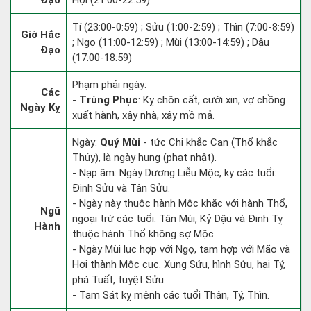
Đạo
Hợi (21:00-22:59)
Tí (23:00-0:59) ; Sửu (1:00-2:59) ; Thìn (7:00-8:59)
Giờ Hắc
; Ngọ (11:00-12:59) ; Mùi (13:00-14:59) ; Dậu
Đạo
(17:00-18:59)
Phạm phải ngày:
Các
-
Trùng Phục
: Kỵ chôn cất, cưới xin, vợ chồng
Ngày Kỵ
xuất hành, xây nhà, xây mồ mả.
Ngày:
Quý Mùi
- tức Chi khắc Can (Thổ khắc
Thủy), là ngày hung (phạt nhật).
- Nạp âm: Ngày Dương Liễu Mộc, kỵ các tuổi:
Đinh Sửu và Tân Sửu.
- Ngày này thuộc hành Mộc khắc với hành Thổ,
Ngũ
ngoại trừ các tuổi: Tân Mùi, Kỷ Dậu và Đinh Tỵ
Hành
thuộc hành Thổ không sợ Mộc.
- Ngày Mùi lục hợp với Ngọ, tam hợp với Mão và
Hợi thành Mộc cục. Xung Sửu, hình Sửu, hại Tý,
phá Tuất, tuyệt Sửu.
- Tam Sát kỵ mệnh các tuổi Thân, Tý, Thìn.