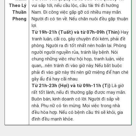
Theo Lý
vui sắp tới, nếu cầu lộc, cầu tài thì đi hướng
Thuần
Nam. Đi công việc gặp gỡ có nhiều may mắn.
Phong
Người đi có tin về. Nếu chăn nuôi đều gặp thuận
lợi.
Từ 19h-21h (Tuất) và từ 07h-09h (Thìn)
Hay
tranh luận, cãi cọ, gây chuyện đói kém, phải đề
phòng. Người ra đi tốt nhất nên hoãn lại. Phòng
người người nguyền rủa, tránh lây bệnh. Nói
chung những việc như hội họp, tranh luận, việc
quan,…nên tránh đi vào giờ này. Nếu bắt buộc
phải đi vào giờ này thì nên giữ miệng để hạn ché
gây ẩu đả hay cãi nhau.
Từ 21h-23h (Hợi) và từ 09h-11h (Tị)
Là giờ
rất tốt lành, nếu đi thường gặp được may mắn.
Buôn bán, kinh doanh có lời. Người đi sắp về
nhà. Phụ nữ có tin mừng. Mọi việc trong nhà
đều hòa hợp. Nếu có bệnh cầu thì sẽ khỏi, gia
đình đều mạnh khỏe.