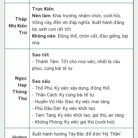
Trực Kiến
Nên làm
: Khai trương, nhậm chức, cưới hỏi,
Thập
trồng cây, đền ơn đáp nghĩa. Xuất hành đặng
Nhị Kiến
lợi, sinh con rất tốt.
Trừ
Không nên
: Động thổ, chôn cất, đào giếng, lợp
nhà.
Sao tốt
:
- Thánh Tâm: Tốt cho mọi việc, nhất là cầu
phúc, cúng bái tế tự.
Ngọc
Sao xấu
:
Hạp
- Thổ Phủ: Kỵ việc xây dựng, động thổ.
Thông
- Thần Cách: Kỵ cúng bái tế tự.
Thư
- Huyền Vũ Hắc Đạo: Kỵ việc mai táng.
- Phủ Đầu Dát: Kỵ việc khởi tạo.
- Tam Tang: Kỵ việc khởi tạo, giá thú, an táng.
- Không Phòng: Kỵ việc giá thú (cưới hỏi).
Xuất hành hướng Tây Bắc để đón 'Hỷ Thần'.
Hướng