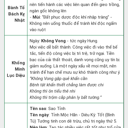
nên tiến hành các việc liên quan đến gieo trồng,
Bành Tổ
ngàn gốc không lên
Bách Kỵ
-
Mùi
: “Bất phục dược độc khí nhập tràng” -
Nhật
Không nên uống thuốc để tránh khí độc ngấm
vào ruột
Ngày:
Không Vong
- tức ngày Hung.
Mọi việc dễ bất thành. Công việc đi vào thế bế
tắc, tiến độ công việc bị trì trệ, trở ngại. Tiền
bạc của cải thất thoát, danh vọng cũng uy tín bị
Khổng
giảm xuống. Là một ngày xấu về mọi mặt, nên
Minh
tránh để hạn chế mưu sự khó thành công như ý.
Lục Diệu
“Không Vong gặp quẻ khẩn cần
Bệnh tật khẩn thiết chẳng làm được chi
Không thì ôn tiểu thê nhi
Không thì trộm cắp phân ly bất tường.”
Tên sao
: Sao Tỉnh
Tên ngày
: Tỉnh Mộc Hãn - Diêu Kỳ: Tốt (Bình
Tú) Tướng tinh con dê trừu, chủ trị ngày thứ 5.
Nên làm
: Tạo tác nhiều việc rất tốt như trổ cửa