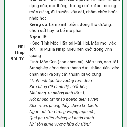
dựng cửa, mở thông đường nước, đào mương
móc giếng, đi thuyền, xây cất, nhậm chức hoặc
nhập học.
Kiêng cữ
: Làm sanh phần, đóng thọ đường,
chôn cất hay tu bổ mộ phần.
Ngoại lệ
:
- Sao Tỉnh Mộc Hãn tại Mùi, Hợi, Mão mọi việc
Nhị
tốt. Tại Mùi là Nhập Miếu nên khởi động vinh
Thập
quang.
Bát Tú
Tỉnh: Mộc Can (con chim cú): Mộc tinh, sao tốt.
Sự nghiệp công danh thành đạt, thăng tiến, việc
chăn nuôi và xây cất thuận lợi vô cùng.
“Tỉnh tinh tạo tác vượng tàm điền,
Kim bảng đề danh đệ nhất tiên,
Mai táng, tu phòng kinh tốt tử,
Hốt phong tật nhập hoàng điên tuyền
Khai môn, phóng thủy chiêu tài bạch,
Ngưu mã trư dương vượng mạc cát,
Quả phụ điền đường lai nhập trạch,
Nhi tôn hưng vượng hữu dư tiền.”