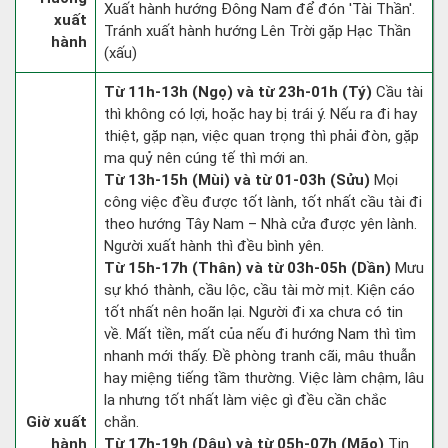
Xuất hành hướng Đông Nam để đón 'Tài Thần'.
xuất
Tránh xuất hành hướng Lên Trời gặp Hạc Thần
hành
(xấu)
Từ 11h-13h (Ngọ) và từ 23h-01h (Tý)
Cầu tài
thì không có lợi, hoặc hay bị trái ý. Nếu ra đi hay
thiệt, gặp nạn, việc quan trọng thì phải đòn, gặp
ma quỷ nên cúng tế thì mới an.
Từ 13h-15h (Mùi) và từ 01-03h (Sửu)
Mọi
công việc đều được tốt lành, tốt nhất cầu tài đi
theo hướng Tây Nam – Nhà cửa được yên lành.
Người xuất hành thì đều bình yên.
Từ 15h-17h (Thân) và từ 03h-05h (Dần)
Mưu
sự khó thành, cầu lộc, cầu tài mờ mịt. Kiện cáo
tốt nhất nên hoãn lại. Người đi xa chưa có tin
về. Mất tiền, mất của nếu đi hướng Nam thì tìm
nhanh mới thấy. Đề phòng tranh cãi, mâu thuẫn
hay miệng tiếng tầm thường. Việc làm chậm, lâu
la nhưng tốt nhất làm việc gì đều cần chắc
Giờ xuất
chắn.
hành
Từ 17h-19h (Dậu) và từ 05h-07h (Mão)
Tin