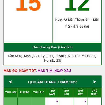
15
12
Ngày:
Ất Mùi
, Tháng:
Đinh Mùi
Tiết khí:
Tiểu thử
Giờ Hoàng Đạo (Giờ Tốt)
Dần (3-5), Mão (5-7), Tỵ (9-11), Thân (15-17), Tuất (19-21),
Hợi (21-23)
MÀU ĐỎ: NGÀY TỐT
MÀU TÍM: NGÀY XẤU
,
◄
►
LỊCH ÂM THÁNG 7 NĂM 2027
THỨ
THỨ
THỨ
CHỦ
THỨ HAI
THỨ BA
THỨ TƯ
NĂM
SÁU
BẨY
NHẬT
●
●