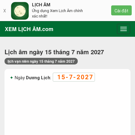
LỊCH ÂM
X
Ứng dụng Xem Lịch Âm chính
Cài đặt
xác nhất!
XEM LỊCH ÂM.com
Toggl
navig
Lịch âm ngày 15 tháng 7 năm 2027
lịch vạn niên ngày 15 tháng 7 năm 2027
15-7-2027
Ngày
Dương Lịch
: