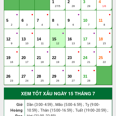
1
2
3
4
27/5
28
29
1/6
●
●
●
●
●
5
6
7
8
9
10
11
2
3
4
5
6
7
8
●
●
●
●
●
12
13
14
15
16
17
18
9
10
11
12
13
14
15
●
●
●
●
●
19
20
21
22
23
24
25
16
17
18
19
20
21
22
●
●
●
●
26
27
28
29
30
31
23
24
25
26
27
28
XEM TỐT XẤU NGÀY 15 THÁNG 7
Giờ
Dần (3:00-4:59) ; Mão (5:00-6:59) ; Tỵ (9:00-
Hoàng
10:59) ; Thân (15:00-16:59) ; Tuất (19:00-20:59) ;