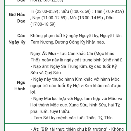
Đạo
Hợi (21:00-22:59)
Tí (23:00-0:59) ; Sửu (1:00-2:59) ; Thìn (7:00-8:59)
Giờ Hắc
; Ngọ (11:00-12:59) ; Mùi (13:00-14:59) ; Dậu
Đạo
(17:00-18:59)
Các
Không phạm bất kỳ ngày Nguyệt kỵ, Nguyệt tận,
Ngày Kỵ
Tam Nương, Dương Công Kỵ Nhật nào.
Ngày:
Ất Mùi
- tức Can khắc Chi (Mộc khắc
Thổ), ngày này là ngày cát trung bình (chế nhật).
- Nạp âm: Ngày Sa Trung Kim, kỵ các tuổi: Kỷ
Sửu và Quý Sửu.
- Ngày này thuộc hành Kim khắc với hành Mộc,
Ngũ
ngoại trừ các tuổi: Kỷ Hợi vì Kim khắc mà được
Hành
lợi.
- Ngày Mùi lục hợp với Ngọ, tam hợp với Mão và
Hợi thành Mộc cục. Xung Sửu, hình Sửu, hại Tý,
phá Tuất, tuyệt Sửu.
- Tam Sát kỵ mệnh các tuổi Thân, Tý, Thìn.
-
Ất
: “Bất tải thực thiên chu bất trưởng” - Không