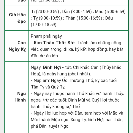
Đạo
Hợi (21:00-22:59)
Tí (23:00-0:59) ; Dần (3:00-4:59) ; Mão (5:00-6:59)
Giờ Hắc
; Tỵ (9:00-10:59) ; Thân (15:00-16:59) ; Dậu
Đạo
(17:00-18:59)
Phạm phải ngày:
Các
-
Kim Thần Thất Sát
: Tránh làm những công
Ngày Kỵ
việc quan trọng, đi xa, ký kết hợp đồng, hay bắt
đầu dự án lớn...
Ngày:
Đinh Hợi
- tức Chi khắc Can (Thủy khắc
Hỏa), là ngày hung (phạt nhật).
- Nạp âm: Ngày Ốc Thượng Thổ, kỵ các tuổi:
Tân Tỵ và Quý Tỵ.
Ngũ
- Ngày này thuộc hành Thổ khắc với hành Thủy,
Hành
ngoại trừ các tuổi: Đinh Mùi và Quý Hợi thuộc
hành Thủy không sợ Thổ.
- Ngày Hợi lục hợp với Dần, tam hợp với Mão và
Mùi thành Mộc cục. Xung Tỵ, hình Hợi, hại Thân,
phá Dần, tuyệt Ngọ.