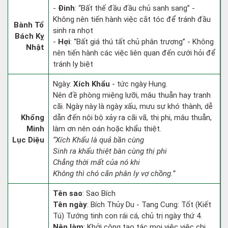
-
Đinh
: “Bất thế đầu đầu chủ sanh sang” -
Không nên tiến hành việc cắt tóc để tránh đầu
Bành Tổ
sinh ra nhọt
Bách Kỵ
-
Hợi
: “Bất giá thú tất chủ phân trương” - Không
Nhật
nên tiến hành các việc liên quan đến cưới hỏi để
tránh ly biệt
Ngày:
Xích Khẩu
- tức ngày Hung.
Nên đề phòng miệng lưỡi, mâu thuẫn hay tranh
cãi. Ngày này là ngày xấu, mưu sự khó thành, dễ
Khổng
dẫn đến nội bộ xảy ra cãi vã, thị phi, mâu thuẫn,
Minh
làm ơn nên oán hoặc khẩu thiệt.
Lục Diệu
“Xích Khẩu là quả bần cùng
Sinh ra khẩu thiệt bàn cùng thị phi
Chẳng thời mất của nó khi
Không thì chó cắn phân ly vợ chồng.”
Tên sao
: Sao Bích
Tên ngày
: Bích Thủy Du - Tang Cung: Tốt (Kiết
Tú) Tướng tinh con rái cá, chủ trị ngày thứ 4.
Nên làm
: Khởi công tạo tác mọi việc việc chi