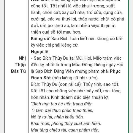
cũng tốt. Tốt nhất là việc khai trương, xuất
hành, chôn cất, xây cất nhà, trổ cửa, dựng cửa,
cưới gả, các vụ thuỷ lợi, tháo nước, chặt cỏ phá
đất, cắt áo thêu áo, làm nhiều việc thiện ắt
thiện quả sẽ tới mau hơn.
Kiêng cữ
: Sao Bích toàn kiết nên không có bất
kỳ việc chi phải kiêng cữ.
Ngoại lệ
:
Nhị
- Sao Bích Thủy Du tại Mùi, Hợi, Mão trăm việc
Thập
đều kỵ, nhất là trong Mùa Đông. Riêng ngày Hợi
Bát Tú
là Sao Bích Đăng Viên nhưng phạm phải
Phục
Đoạn Sát
(nên kiêng cữ như trên).
Bích: Thủy Du (con rái cá): Thủy tinh, sao tốt.
Rất tốt cho những việc như: xây cất, mai táng,
hôn nhân. Kinh doanh đặc biệt thuận lợi.
“Bích tinh tạo ác tiến trang điền
Ti tâm đại thục phúc thao thiên,
Nô tỳ tự lai, nhân khẩu tiến,
Khai môn, phóng thủy xuất anh hiền,
Mai táng chiêu tài, quan phẩm tiến,