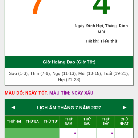
7
4
Ngày:
Đinh Hợi
, Tháng:
Đinh
Mùi
Tiết khí:
Tiểu thử
Giờ Hoàng Đạo (Giờ Tốt)
Sửu (1-3), Thìn (7-9), Ngọ (11-13), Mùi (13-15), Tuất (19-21),
Hợi (21-23)
MÀU ĐỎ: NGÀY TỐT
MÀU TÍM: NGÀY XẤU
,
◄
►
LỊCH ÂM THÁNG 7 NĂM 2027
THỨ
THỨ
THỨ
CHỦ
THỨ HAI
THỨ BA
THỨ TƯ
NĂM
SÁU
BẨY
NHẬT
●
●