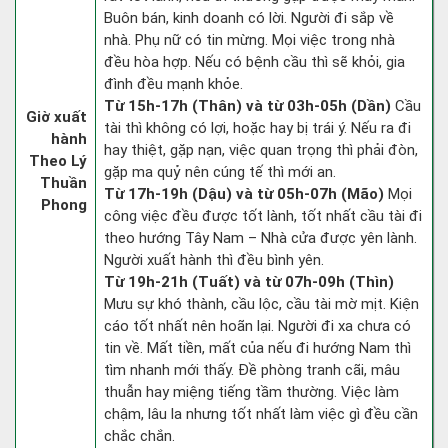
Buôn bán, kinh doanh có lời. Người đi sắp về
nhà. Phụ nữ có tin mừng. Mọi việc trong nhà
đều hòa hợp. Nếu có bệnh cầu thì sẽ khỏi, gia
đình đều mạnh khỏe.
Từ 15h-17h (Thân) và từ 03h-05h (Dần)
Cầu
Giờ xuất
tài thì không có lợi, hoặc hay bị trái ý. Nếu ra đi
hành
hay thiệt, gặp nạn, việc quan trọng thì phải đòn,
Theo Lý
gặp ma quỷ nên cúng tế thì mới an.
Thuần
Từ 17h-19h (Dậu) và từ 05h-07h (Mão)
Mọi
Phong
công việc đều được tốt lành, tốt nhất cầu tài đi
theo hướng Tây Nam – Nhà cửa được yên lành.
Người xuất hành thì đều bình yên.
Từ 19h-21h (Tuất) và từ 07h-09h (Thìn)
Mưu sự khó thành, cầu lộc, cầu tài mờ mịt. Kiện
cáo tốt nhất nên hoãn lại. Người đi xa chưa có
tin về. Mất tiền, mất của nếu đi hướng Nam thì
tìm nhanh mới thấy. Đề phòng tranh cãi, mâu
thuẫn hay miệng tiếng tầm thường. Việc làm
chậm, lâu la nhưng tốt nhất làm việc gì đều cần
chắc chắn.