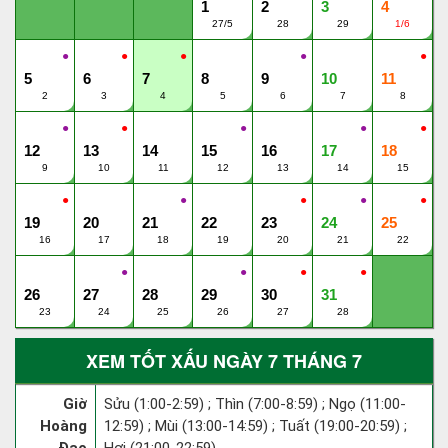
1
2
3
4
27/5
28
29
1/6
●
●
●
●
●
5
6
7
8
9
10
11
2
3
4
5
6
7
8
●
●
●
●
●
12
13
14
15
16
17
18
9
10
11
12
13
14
15
●
●
●
●
●
19
20
21
22
23
24
25
16
17
18
19
20
21
22
●
●
●
●
26
27
28
29
30
31
23
24
25
26
27
28
XEM TỐT XẤU NGÀY 7 THÁNG 7
Giờ
Sửu (1:00-2:59) ; Thìn (7:00-8:59) ; Ngọ (11:00-
Hoàng
12:59) ; Mùi (13:00-14:59) ; Tuất (19:00-20:59) ;