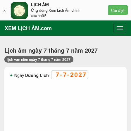
LỊCH ÂM
X
Ứng dụng Xem Lịch Âm chính
Cài đặt
xác nhất!
XEM LỊCH ÂM.com
Toggl
navig
Lịch âm ngày 7 tháng 7 năm 2027
lịch vạn niên ngày 7 tháng 7 năm 2027
7-7-2027
Ngày
Dương Lịch
: