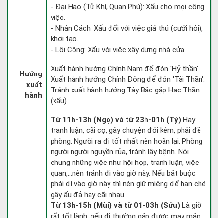
- Đại Hao (Tử Khí, Quan Phú): Xấu cho mọi công
việc.
- Nhân Cách: Xấu đối với việc giá thú (cưới hỏi),
khởi tạo.
- Lôi Công: Xấu với việc xây dựng nhà cửa.
Xuất hành hướng Chính Nam để đón 'Hỷ thần'.
Hướng
Xuất hành hướng Chính Đông để đón 'Tài Thần'.
xuất
Tránh xuất hành hướng Tây Bắc gặp Hạc Thần
hành
(xấu)
Từ 11h-13h (Ngọ) và từ 23h-01h (Tý)
Hay
tranh luận, cãi cọ, gây chuyện đói kém, phải đề
phòng. Người ra đi tốt nhất nên hoãn lại. Phòng
người người nguyền rủa, tránh lây bệnh. Nói
chung những việc như hội họp, tranh luận, việc
quan,…nên tránh đi vào giờ này. Nếu bắt buộc
phải đi vào giờ này thì nên giữ miệng để hạn ché
gây ẩu đả hay cãi nhau.
Từ 13h-15h (Mùi) và từ 01-03h (Sửu)
Là giờ
rất tốt lành, nếu đi thường gặp được may mắn.