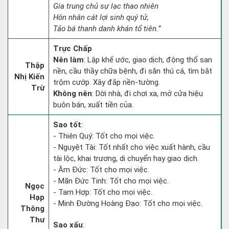
Gia trung chủ sự lạc thao nhiên
Hôn nhân cát lợi sinh quý tử,
Tảo bá thanh danh khán tổ tiên.”
Trực Chấp
Nên làm
: Lập khế ước, giao dịch, động thổ san
Thập
nền, cầu thầy chữa bệnh, đi săn thú cá, tìm bắt
Nhị Kiến
trộm cướp. Xây đắp nền-tường.
Trừ
Không nên
: Dời nhà, đi chơi xa, mở cửa hiệu
buôn bán, xuất tiền của.
Sao tốt
:
- Thiên Quý: Tốt cho mọi việc.
- Nguyệt Tài: Tốt nhất cho việc xuất hành, cầu
tài lộc, khai trương, di chuyển hay giao dịch.
- Âm Đức: Tốt cho mọi việc.
- Mãn Đức Tinh: Tốt cho mọi việc.
Ngọc
- Tam Hợp: Tốt cho mọi việc.
Hạp
- Minh Đường Hoàng Đạo: Tốt cho mọi việc.
Thông
Thư
Sao xấu
: