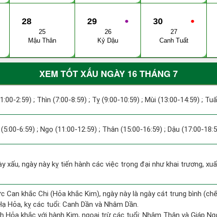
28
29
●
30
●
25
26
27
Mậu Thân
Kỷ Dậu
Canh Tuất
XEM TỐT XẤU NGÀY 16 THÁNG 7
(1:00-2:59) ; Thìn (7:00-8:59) ; Tỵ (9:00-10:59) ; Mùi (13:00-14:59) ; Tu
(5:00-6:59) ; Ngọ (11:00-12:59) ; Thân (15:00-16:59) ; Dậu (17:00-18:5
ày xấu, ngày này kỵ tiến hành các việc trọng đại như khai trương, xu
c Can khắc Chi (Hỏa khắc Kim), ngày này là ngày cát trung bình (chế
ạ Hỏa, kỵ các tuổi: Canh Dần và Nhâm Dần.
h Hỏa khắc với hành Kim, ngoại trừ các tuổi: Nhâm Thân và Giáp N