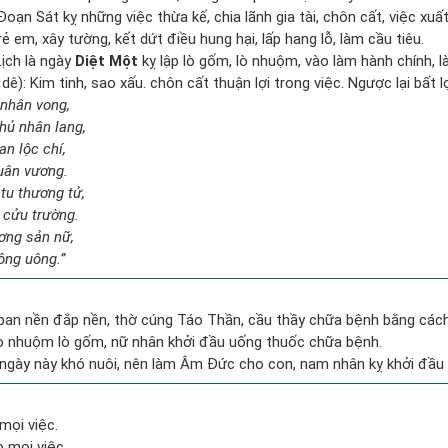
oạn Sát kỵ những việc thừa kế, chia lãnh gia tài, chôn cất, việc xuất
ẻ em, xây tường, kết dứt điều hung hại, lấp hang lỗ, làm cầu tiêu.
ịch là ngày
Diệt Một
kỵ lập lò gốm, lò nhuộm, vào làm hành chính, là
ê): Kim tinh, sao xấu. chôn cất thuận lợi trong việc. Ngược lại bất lợ
 nhân vong,
hủ nhân lang,
an lộc chí,
quân vương.
tu thương tử,
 cửu trường.
ương sản nữ,
ông uông.”
 ban nền đắp nền, thờ cúng Táo Thần, cầu thầy chữa bệnh bằng các
lò nhuộm lò gốm, nữ nhân khởi đầu uống thuốc chữa bệnh.
ngày này khó nuôi, nên làm Âm Đức cho con, nam nhân kỵ khởi đầu
mọi việc.
 mọi việc.