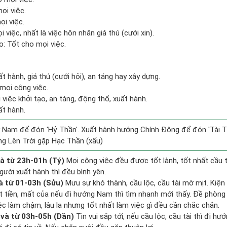
ọi việc.
ọi việc.
 việc, nhất là việc hôn nhân giá thú (cưới xin).
: Tốt cho mọi việc.
ất hành, giá thú (cưới hỏi), an táng hay xây dựng.
mọi công việc.
i việc khởi tạo, an táng, động thổ, xuất hành.
ất hành.
 Nam để đón 'Hỷ Thần'. Xuất hành hướng Chính Đông để đón 'Tài T
g Lên Trời gặp Hạc Thần (xấu)
à từ 23h-01h (Tý)
Mọi công việc đều được tốt lành, tốt nhất cầu
gười xuất hành thì đều bình yên.
à từ 01-03h (Sửu)
Mưu sự khó thành, cầu lộc, cầu tài mờ mịt. Kiện 
ất tiền, mất của nếu đi hướng Nam thì tìm nhanh mới thấy. Đề phòng
ệc làm chậm, lâu la nhưng tốt nhất làm việc gì đều cần chắc chắn.
và từ 03h-05h (Dần)
Tin vui sắp tới, nếu cầu lộc, cầu tài thì đi 