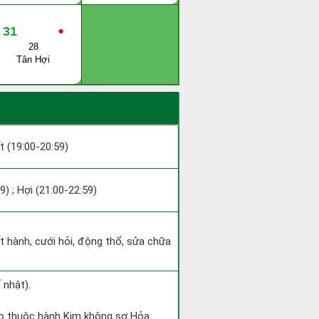
31
●
28
Tân Hợi
ất (19:00-20:59)
9) ; Hợi (21:00-22:59)
ất hành, cưới hỏi, động thổ, sửa chữa
 nhật).
gọ thuộc hành Kim không sợ Hỏa.