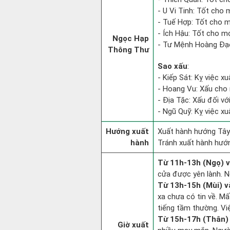
- U Vi Tinh: Tốt cho m
- Tuế Hợp: Tốt cho m
- Ích Hậu: Tốt cho mọi
Ngọc Hạp
- Tư Mệnh Hoàng Đạo
Thông Thư
Sao xấu
:
- Kiếp Sát: Kỵ việc xu
- Hoang Vu: Xấu cho 
- Địa Tặc: Xấu đối vớ
- Ngũ Quỹ: Kỵ việc xu
Hướng xuất
Xuất hành hướng Tây
hành
Tránh xuất hành hướn
Từ 11h-13h (Ngọ) v
cửa được yên lành. N
Từ 13h-15h (Mùi) v
xa chưa có tin về. M
tiếng tầm thường. Vi
Từ 15h-17h (Thân) 
Giờ xuất