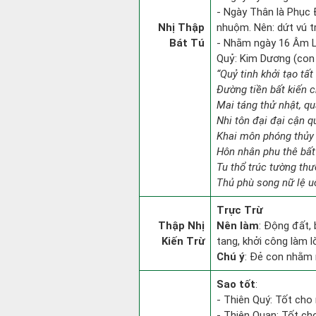
- Ngày Thân là Phục Đ
Nhị Thập
nhuộm. Nên: dứt vú tr
Bát Tú
- Nhằm ngày 16 Âm L
Quỷ: Kim Dương (con d
“Quỷ tinh khởi tạo tất
Đường tiền bất kiến c
Mai táng thử nhật, qu
Nhi tôn đại đại cận 
Khai môn phóng thủy 
Hôn nhân phu thê bất
Tu thổ trúc tường th
Thủ phù song nữ lệ u
Trực Trừ
Thập Nhị
Nên làm
: Động đất,
Kiến Trừ
tang, khởi công làm 
Chú ý
: Đẻ con nhằm 
Sao tốt
:
- Thiên Quý: Tốt cho 
- Thiên Quan: Tốt cho