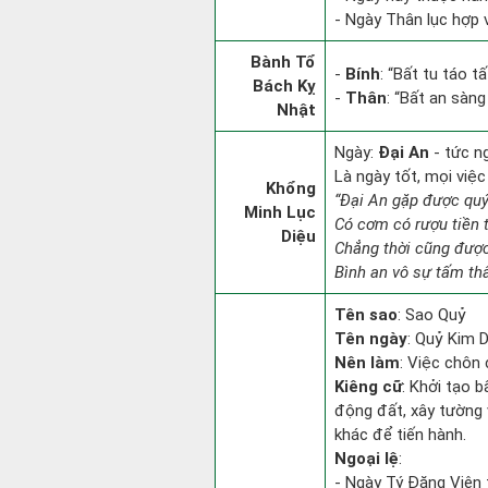
- Ngày Thân lục hợp v
Bành Tổ
-
Bính
: “Bất tu táo 
Bách Kỵ
-
Thân
: “Bất an sàn
Nhật
Ngày:
Đại An
- tức n
Là ngày tốt, mọi việ
Khổng
“Đại An gặp được qu
Minh Lục
Có cơm có rượu tiền 
Diệu
Chẳng thời cũng đượ
Bình an vô sự tấm th
Tên sao
: Sao Quỷ
Tên ngày
: Quỷ Kim 
Nên làm
: Việc chôn 
Kiêng cữ
: Khởi tạo b
động đất, xây tường 
khác để tiến hành.
Ngoại lệ
:
- Ngày Tý Đăng Viên 