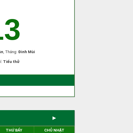
13
ân
, Tháng:
Đinh Mùi
í:
Tiểu thử
►
THỨ BẨY
CHỦ NHẬT