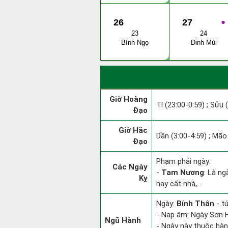
26
27
●
23
24
Bính Ngọ
Đinh Mùi
Giờ Hoàng
Tí (23:00-0:59) ; Sửu 
Đạo
Giờ Hắc
Dần (3:00-4:59) ; Mão 
Đạo
Phạm phải ngày:
Các Ngày
-
Tam Nương
: Là ng
Kỵ
hay cất nhà,...
Ngày:
Bính Thân
- tứ
- Nạp âm: Ngày Sơn H
Ngũ Hành
- Ngày này thuộc hàn