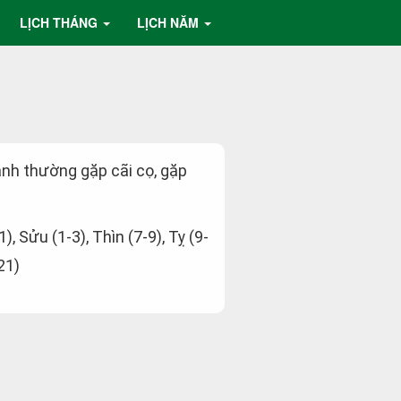
LỊCH THÁNG
LỊCH NĂM
ành thường gặp cãi cọ, gặp
1), Sửu (1-3), Thìn (7-9), Tỵ (9-
21)