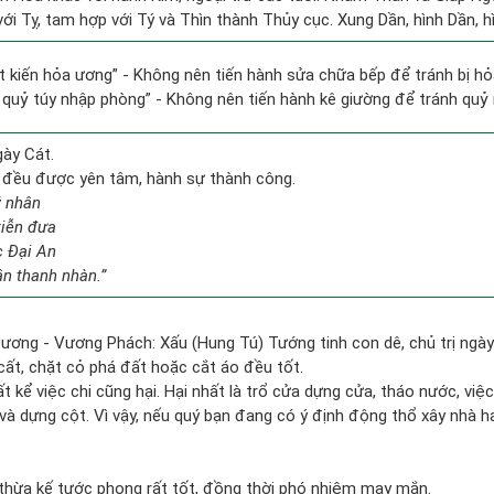
ới Tỵ, tam hợp với Tý và Thìn thành Thủy cục. Xung Dần, hình Dần, hì
tất kiến hỏa ương” - Không nên tiến hành sửa chữa bếp để tránh bị hỏ
g quỷ túy nhập phòng” - Không nên tiến hành kê giường để tránh qu
gày Cát.
c đều được yên tâm, hành sự thành công.
ý nhân
tiễn đưa
c Đại An
ân thanh nhàn.”
Dương - Vương Phách: Xấu (Hung Tú) Tướng tinh con dê, chủ trị ngày
cất, chặt cỏ phá đất hoặc cắt áo đều tốt.
ất kể việc chi cũng hại. Hại nhất là trổ cửa dựng cửa, tháo nước, việ
và dựng cột. Vì vậy, nếu quý bạn đang có ý định động thổ xây nhà h
thừa kế tước phong rất tốt, đồng thời phó nhiệm may mắn.