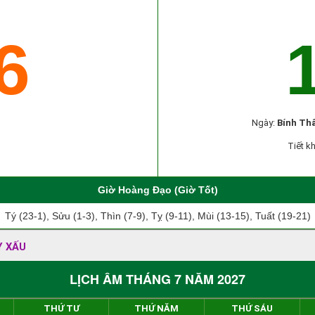
6
Ngày:
Bính Th
Tiết kh
Giờ Hoàng Đạo (Giờ Tốt)
Tý (23-1), Sửu (1-3), Thìn (7-9), Tỵ (9-11), Mùi (13-15), Tuất (19-21)
Y XẤU
LỊCH ÂM THÁNG 7 NĂM 2027
THỨ TƯ
THỨ NĂM
THỨ SÁU