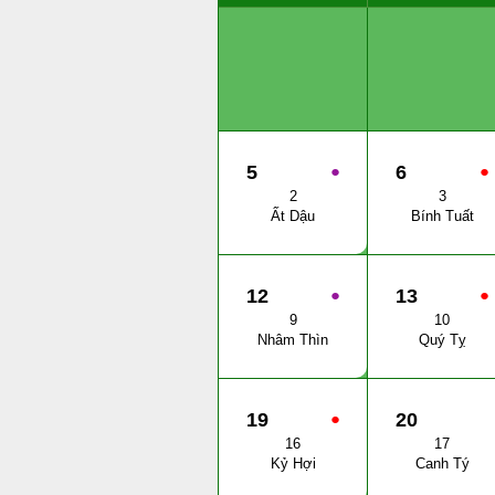
5
●
6
●
2
3
Ất Dậu
Bính Tuất
12
●
13
●
9
10
Nhâm Thìn
Quý Tỵ
19
●
20
16
17
Kỷ Hợi
Canh Tý