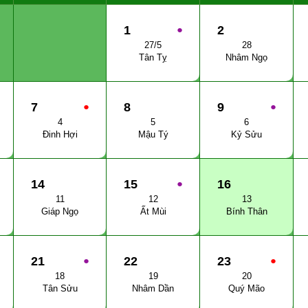
1
●
2
27/5
28
Tân Tỵ
Nhâm Ngọ
7
●
8
9
●
4
5
6
Đinh Hợi
Mậu Tý
Kỷ Sửu
14
15
●
16
11
12
13
Giáp Ngọ
Ất Mùi
Bính Thân
21
●
22
23
●
18
19
20
Tân Sửu
Nhâm Dần
Quý Mão