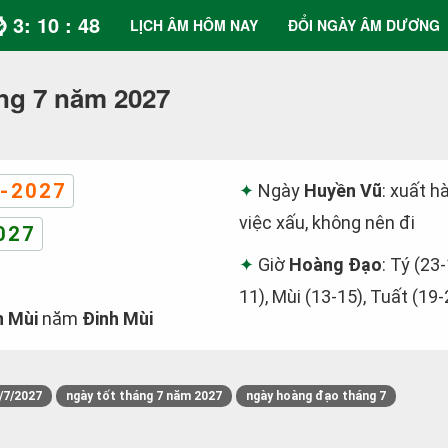
⌚ 3: 10 : 48
LỊCH ÂM HÔM NAY
ĐỔI NGÀY ÂM DƯƠNG
ng 7 năm 2027
-2027
Ngày
Huyền Vũ
: xuất h
việc xấu, không nên đi
027
Giờ
Hoàng Đạo
: Tý (23-
11), Mùi (13-15), Tuất (19-
h Mùi
năm
Đinh Mùi
/7/2027
ngày tốt tháng 7 năm 2027
ngày hoàng đạo tháng 7