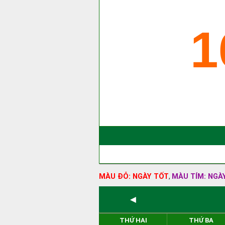
1
MÀU ĐỎ: NGÀY TỐT
MÀU TÍM: NGÀ
,
◄
THỨ HAI
THỨ BA