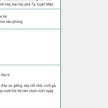
nh Hợi, hại Hợi, phá Tỵ, tuyệt Mão.
a tai
ỷ ma vào phòng
 thứ 6.
c đào ao giếng, xây cất nhà, cưới gả,
ay cưới hỏi thì nên chọn một ngày