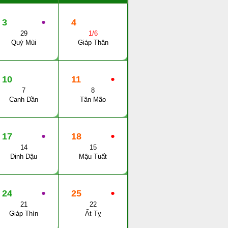
3
●
4
29
1/6
Quý Mùi
Giáp Thân
10
11
●
7
8
Canh Dần
Tân Mão
17
●
18
●
14
15
Đinh Dậu
Mậu Tuất
24
●
25
●
21
22
Giáp Thìn
Ất Tỵ