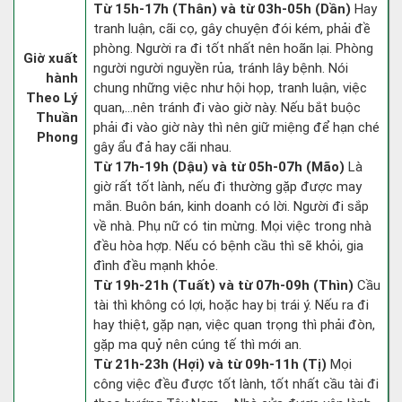
Từ 15h-17h (Thân) và từ 03h-05h (Dần)
Hay
tranh luận, cãi cọ, gây chuyện đói kém, phải đề
phòng. Người ra đi tốt nhất nên hoãn lại. Phòng
Giờ xuất
người người nguyền rủa, tránh lây bệnh. Nói
hành
chung những việc như hội họp, tranh luận, việc
Theo Lý
quan,…nên tránh đi vào giờ này. Nếu bắt buộc
Thuần
phải đi vào giờ này thì nên giữ miệng để hạn ché
Phong
gây ẩu đả hay cãi nhau.
Từ 17h-19h (Dậu) và từ 05h-07h (Mão)
Là
giờ rất tốt lành, nếu đi thường gặp được may
mắn. Buôn bán, kinh doanh có lời. Người đi sắp
về nhà. Phụ nữ có tin mừng. Mọi việc trong nhà
đều hòa hợp. Nếu có bệnh cầu thì sẽ khỏi, gia
đình đều mạnh khỏe.
Từ 19h-21h (Tuất) và từ 07h-09h (Thìn)
Cầu
tài thì không có lợi, hoặc hay bị trái ý. Nếu ra đi
hay thiệt, gặp nạn, việc quan trọng thì phải đòn,
gặp ma quỷ nên cúng tế thì mới an.
Từ 21h-23h (Hợi) và từ 09h-11h (Tị)
Mọi
công việc đều được tốt lành, tốt nhất cầu tài đi