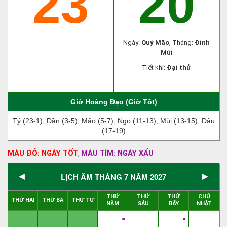
23
20
Ngày:
Quý Mão
, Tháng:
Đinh
Mùi
Tiết khí:
Đại thử
Giờ Hoàng Đạo (Giờ Tốt)
Tý (23-1), Dần (3-5), Mão (5-7), Ngọ (11-13), Mùi (13-15), Dậu
(17-19)
MÀU ĐỎ: NGÀY TỐT
MÀU TÍM: NGÀY XẤU
,
◄
►
LỊCH ÂM THÁNG 7 NĂM 2027
THỨ
THỨ
THỨ
CHỦ
THỨ HAI
THỨ BA
THỨ TƯ
NĂM
SÁU
BẨY
NHẬT
●
●