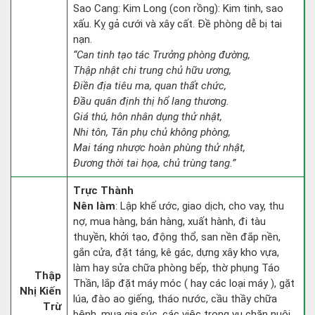
Sao Cang: Kim Long (con rồng): Kim tinh, sao
xấu. Kỵ gả cưới và xây cất. Đề phòng dễ bị tai
nạn.
“Can tinh tạo tác Trưởng phòng đường,
Thập nhật chi trung chủ hữu ương,
Điền địa tiêu ma, quan thất chức,
Đầu quân định thị hổ lang thương.
Giá thú, hôn nhân dụng thử nhật,
Nhi tôn, Tân phụ chủ không phòng,
Mai táng nhược hoàn phùng thử nhật,
Đương thời tai họa, chủ trùng tang.”
Trực Thành
Nên làm
: Lập khế ước, giao dịch, cho vay, thu
nợ, mua hàng, bán hàng, xuất hành, đi tàu
thuyền, khởi tạo, động thổ, san nền đắp nền,
gắn cửa, đặt táng, kê gác, dựng xây kho vựa,
làm hay sửa chữa phòng bếp, thờ phụng Táo
Thập
Thần, lắp đặt máy móc ( hay các loại máy ), gặt
Nhị Kiến
lúa, đào ao giếng, tháo nước, cầu thầy chữa
Trừ
bệnh, mua gia súc, các việc trong vụ chăn nuôi,