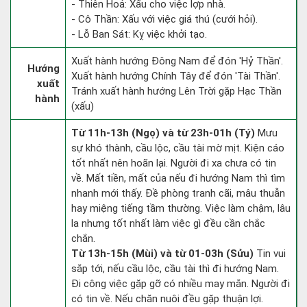
- Thiên Hoả: Xấu cho việc lợp nhà.
- Cô Thần: Xấu với việc giá thú (cưới hỏi).
- Lỗ Ban Sát: Kỵ việc khởi tạo.
Xuất hành hướng Đông Nam để đón 'Hỷ Thần'.
Hướng
Xuất hành hướng Chính Tây để đón 'Tài Thần'.
xuất
Tránh xuất hành hướng Lên Trời gặp Hạc Thần
hành
(xấu)
Từ 11h-13h (Ngọ) và từ 23h-01h (Tý)
Mưu
sự khó thành, cầu lộc, cầu tài mờ mịt. Kiện cáo
tốt nhất nên hoãn lại. Người đi xa chưa có tin
về. Mất tiền, mất của nếu đi hướng Nam thì tìm
nhanh mới thấy. Đề phòng tranh cãi, mâu thuẫn
hay miệng tiếng tầm thường. Việc làm chậm, lâu
la nhưng tốt nhất làm việc gì đều cần chắc
chắn.
Từ 13h-15h (Mùi) và từ 01-03h (Sửu)
Tin vui
sắp tới, nếu cầu lộc, cầu tài thì đi hướng Nam.
Đi công việc gặp gỡ có nhiều may mắn. Người đi
có tin về. Nếu chăn nuôi đều gặp thuận lợi.