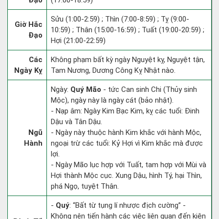
Đạo
(17:00-18:59)
Sửu (1:00-2:59) ; Thìn (7:00-8:59) ; Tỵ (9:00-
Giờ Hắc
10:59) ; Thân (15:00-16:59) ; Tuất (19:00-20:59) ;
Đạo
Hợi (21:00-22:59)
Các
Không phạm bất kỳ ngày Nguyệt kỵ, Nguyệt tận,
Ngày Kỵ
Tam Nương, Dương Công Kỵ Nhật nào.
Ngày:
Quý Mão
- tức Can sinh Chi (Thủy sinh
Mộc), ngày này là ngày cát (bảo nhật).
- Nạp âm: Ngày Kim Bạc Kim, kỵ các tuổi: Đinh
Dậu và Tân Dậu.
Ngũ
- Ngày này thuộc hành Kim khắc với hành Mộc,
Hành
ngoại trừ các tuổi: Kỷ Hợi vì Kim khắc mà được
lợi.
- Ngày Mão lục hợp với Tuất, tam hợp với Mùi và
Hợi thành Mộc cục. Xung Dậu, hình Tý, hại Thìn,
phá Ngọ, tuyệt Thân.
-
Quý
: “Bất từ tụng lí nhược địch cường” -
Không nên tiến hành các việc liên quan đến kiện