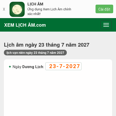
LỊCH ÂM
X
Ứng dụng Xem Lịch Âm chính
Cài đặt
xác nhất!
XEM LỊCH ÂM.com
Toggl
navig
Lịch âm ngày 23 tháng 7 năm 2027
lịch vạn niên ngày 23 tháng 7 năm 2027
23-7-2027
Ngày
Dương Lịch
: