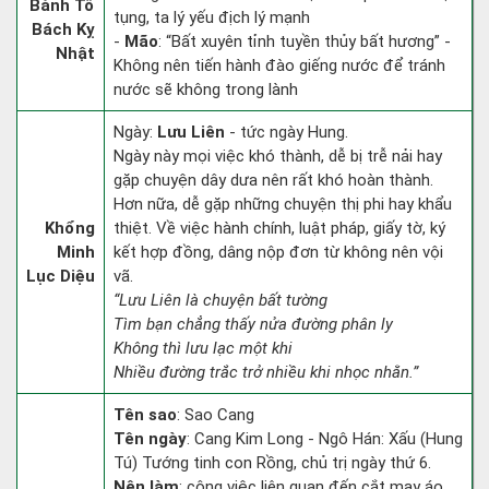
Bành Tổ
tụng, ta lý yếu địch lý mạnh
Bách Kỵ
-
Mão
: “Bất xuyên tỉnh tuyền thủy bất hương” -
Nhật
Không nên tiến hành đào giếng nước để tránh
nước sẽ không trong lành
Ngày:
Lưu Liên
- tức ngày Hung.
Ngày này mọi việc khó thành, dễ bị trễ nải hay
gặp chuyện dây dưa nên rất khó hoàn thành.
Hơn nữa, dễ gặp những chuyện thị phi hay khẩu
Khổng
thiệt. Về việc hành chính, luật pháp, giấy tờ, ký
Minh
kết hợp đồng, dâng nộp đơn từ không nên vội
Lục Diệu
vã.
“Lưu Liên là chuyện bất tường
Tìm bạn chẳng thấy nửa đường phân ly
Không thì lưu lạc một khi
Nhiều đường trắc trở nhiều khi nhọc nhằn.”
Tên sao
: Sao Cang
Tên ngày
: Cang Kim Long - Ngô Hán: Xấu (Hung
Tú) Tướng tinh con Rồng, chủ trị ngày thứ 6.
Nên làm
: công việc liên quan đến cắt may áo