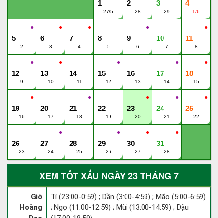
1
2
3
4
27/5
28
29
1/6
●
●
●
●
●
5
6
7
8
9
10
11
2
3
4
5
6
7
8
●
●
●
●
●
12
13
14
15
16
17
18
9
10
11
12
13
14
15
●
●
●
●
●
19
20
21
22
23
24
25
16
17
18
19
20
21
22
●
●
●
●
26
27
28
29
30
31
23
24
25
26
27
28
XEM TỐT XẤU NGÀY 23 THÁNG 7
Giờ
Tí (23:00-0:59) ; Dần (3:00-4:59) ; Mão (5:00-6:59)
Hoàng
; Ngọ (11:00-12:59) ; Mùi (13:00-14:59) ; Dậu