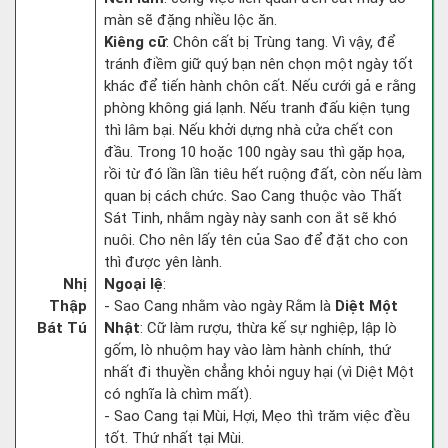
màn sẽ đặng nhiều lộc ăn.
Kiêng cữ
: Chôn cất bị Trùng tang. Vì vậy, để
tránh điềm giữ quý bạn nên chọn một ngày tốt
khác để tiến hành chôn cất. Nếu cưới gả e rằng
phòng không giá lạnh. Nếu tranh đấu kiện tụng
thì lâm bại. Nếu khởi dựng nhà cửa chết con
đầu. Trong 10 hoặc 100 ngày sau thì gặp họa,
rồi từ đó lần lần tiêu hết ruộng đất, còn nếu làm
quan bị cách chức. Sao Cang thuộc vào Thất
Sát Tinh, nhằm ngày này sanh con ắt sẽ khó
nuôi. Cho nên lấy tên của Sao để đặt cho con
thì được yên lành.
Nhị
Ngoại lệ
:
Thập
- Sao Cang nhằm vào ngày Rằm là
Diệt Một
Bát Tú
Nhật
: Cữ làm rượu, thừa kế sự nghiệp, lập lò
gốm, lò nhuộm hay vào làm hành chính, thứ
nhất đi thuyền chẳng khỏi nguy hại (vì Diệt Một
có nghĩa là chìm mất).
- Sao Cang tại Mùi, Hợi, Mẹo thì trăm việc đều
tốt. Thứ nhất tại Mùi.