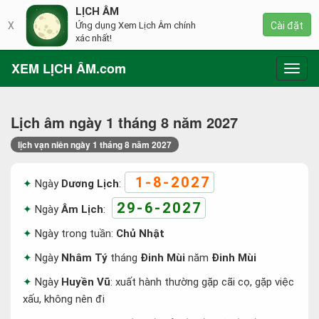
LỊCH ÂM
X
Ứng dụng Xem Lịch Âm chính
Cài đặt
xác nhất!
XEM LỊCH ÂM.com
Toggl
navig
Lịch âm ngày 1 tháng 8 năm 2027
lịch vạn niên ngày 1 tháng 8 năm 2027
1-8-2027
Ngày
Dương Lịch
:
29-6-2027
Ngày
Âm Lịch
:
Ngày trong tuần:
Chủ Nhật
Ngày
Nhâm Tý
tháng
Đinh Mùi
năm
Đinh Mùi
Ngày
Huyền Vũ
: xuất hành thường gặp cãi cọ, gặp việc
xấu, không nên đi