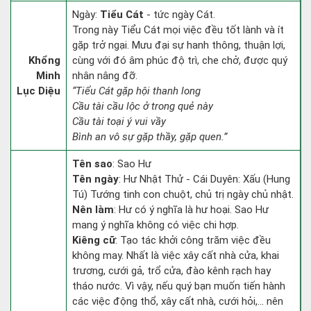
Ngày:
Tiểu Cát
- tức ngày Cát.
Trong này Tiểu Cát mọi việc đều tốt lành và ít
gặp trở ngại. Mưu đại sự hanh thông, thuận lợi,
Khổng
cùng với đó âm phúc độ trì, che chở, được quý
Minh
nhân nâng đỡ.
Lục Diệu
“Tiểu Cát gặp hội thanh long
Cầu tài cầu lộc ở trong quẻ này
Cầu tài toại ý vui vầy
Bình an vô sự gặp thầy, gặp quen.”
Tên sao
: Sao Hư
Tên ngày
: Hư Nhật Thử - Cái Duyên: Xấu (Hung
Tú) Tướng tinh con chuột, chủ trị ngày chủ nhật.
Nên làm
: Hư có ý nghĩa là hư hoại. Sao Hư
mang ý nghĩa không có việc chi hợp.
Kiêng cữ
: Tạo tác khởi công trăm việc đều
không may. Nhất là việc xây cất nhà cửa, khai
trương, cưới gả, trổ cửa, đào kênh rạch hay
tháo nước. Vì vậy, nếu quý bạn muốn tiến hành
các việc động thổ, xây cất nhà, cưới hỏi,... nên