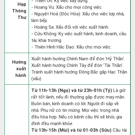
- Thiên Ôn: Kỵ việc xây dựng.
Hạp
- Hoang Vu: Xấu cho mọi công việc.
Thông
- Nguyệt Hoả (Độc Hỏa): Xấu cho việc lợp nhà,
Thư
làm bếp.
- Hoàng Sa: Xấu đối với việc xuất hành.
- Cửu Không: Kỵ việc xuất hành, kinh doanh, cầu
tài, khai trương.
- Thiên Hình Hắc Đạo: Xấu cho mọi việc.
Xuất hành hướng Chính Nam để đón 'Hỷ Thần'.
Hướng
Xuất hành hướng Chính Tây để đón 'Tài Thần'.
xuất
Tránh xuất hành hướng Đông Bắc gặp Hạc Thần
hành
(xấu)
Từ 11h-13h (Ngọ) và từ 23h-01h (Tý)
Là giờ
rất tốt lành, nếu đi thường gặp được may mắn.
Buôn bán, kinh doanh có lời. Người đi sắp về
nhà. Phụ nữ có tin mừng. Mọi việc trong nhà
đều hòa hợp. Nếu có bệnh cầu thì sẽ khỏi, gia
đình đều mạnh khỏe.
Từ 13h-15h (Mùi) và từ 01-03h (Sửu)
Cầu tài