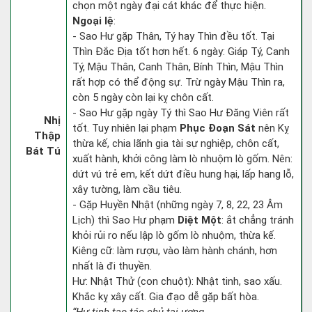
chọn một ngày đại cát khác để thực hiện.
Ngoại lệ
:
- Sao Hư gặp Thân, Tý hay Thìn đều tốt. Tại
Thìn Đắc Địa tốt hơn hết. 6 ngày: Giáp Tý, Canh
Tý, Mậu Thân, Canh Thân, Bính Thìn, Mậu Thìn
rất hợp có thể động sự. Trừ ngày Mậu Thìn ra,
còn 5 ngày còn lại kỵ chôn cất.
- Sao Hư gặp ngày Tý thì Sao Hư Đăng Viên rất
Nhị
tốt. Tuy nhiên lại phạm
Phục Đoạn Sát
nên Kỵ
Thập
thừa kế, chia lãnh gia tài sự nghiệp, chôn cất,
Bát Tú
xuất hành, khởi công làm lò nhuộm lò gốm. Nên:
dứt vú trẻ em, kết dứt điều hung hại, lấp hang lỗ,
xây tường, làm cầu tiêu.
- Gặp Huyền Nhật (những ngày 7, 8, 22, 23 Âm
Lịch) thì Sao Hư phạm
Diệt Một
: ắt chẳng tránh
khỏi rủi ro nếu lập lò gốm lò nhuộm, thừa kế.
Kiêng cữ: làm rượu, vào làm hành chánh, hơn
nhất là đi thuyền.
Hư: Nhật Thử (con chuột): Nhật tinh, sao xấu.
Khắc kỵ xây cất. Gia đạo dễ gặp bất hòa.