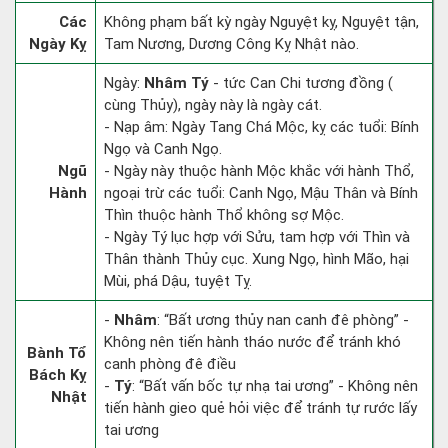
Các
Không phạm bất kỳ ngày Nguyệt kỵ, Nguyệt tận,
Ngày Kỵ
Tam Nương, Dương Công Kỵ Nhật nào.
Ngày:
Nhâm Tý
- tức Can Chi tương đồng (
cùng Thủy), ngày này là ngày cát.
- Nạp âm: Ngày Tang Chá Mộc, kỵ các tuổi: Bính
Ngọ và Canh Ngọ.
Ngũ
- Ngày này thuộc hành Mộc khắc với hành Thổ,
Hành
ngoại trừ các tuổi: Canh Ngọ, Mậu Thân và Bính
Thìn thuộc hành Thổ không sợ Mộc.
- Ngày Tý lục hợp với Sửu, tam hợp với Thìn và
Thân thành Thủy cục. Xung Ngọ, hình Mão, hại
Mùi, phá Dậu, tuyệt Tỵ.
-
Nhâm
: “Bất ương thủy nan canh đê phòng” -
Không nên tiến hành tháo nước để tránh khó
Bành Tổ
canh phòng đê điều
Bách Kỵ
-
Tý
: “Bất vấn bốc tự nhạ tai ương” - Không nên
Nhật
tiến hành gieo quẻ hỏi việc để tránh tự rước lấy
tai ương