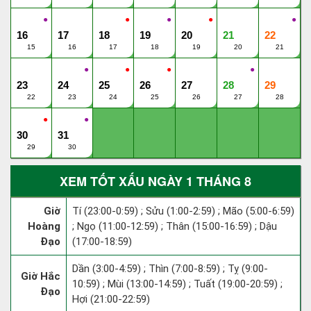
●
●
●
●
●
16
17
18
19
20
21
22
15
16
17
18
19
20
21
●
●
●
●
23
24
25
26
27
28
29
22
23
24
25
26
27
28
●
●
30
31
29
30
XEM TỐT XẤU NGÀY 1 THÁNG 8
Giờ
Tí (23:00-0:59) ; Sửu (1:00-2:59) ; Mão (5:00-6:59)
Hoàng
; Ngọ (11:00-12:59) ; Thân (15:00-16:59) ; Dậu
Đạo
(17:00-18:59)
Dần (3:00-4:59) ; Thìn (7:00-8:59) ; Tỵ (9:00-
Giờ Hắc
10:59) ; Mùi (13:00-14:59) ; Tuất (19:00-20:59) ;
Đạo
Hợi (21:00-22:59)