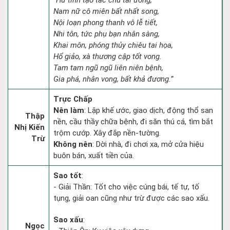
“Hư tinh tạo tác chủ tai ương,
Nam nữ cô miên bất nhất song,
Nội loạn phong thanh vô lễ tiết,
Nhi tôn, tức phụ bạn nhân sàng,
Khai môn, phóng thủy chiêu tai họa,
Hổ giảo, xà thương cập tốt vong.
Tam tam ngũ ngũ liên niên bệnh,
Gia phá, nhân vong, bất khả đương.”
Trực Chấp
Nên làm
: Lập khế ước, giao dịch, động thổ san
Thập
nền, cầu thầy chữa bệnh, đi săn thú cá, tìm bắt
Nhị Kiến
trộm cướp. Xây đắp nền-tường.
Trừ
Không nên
: Dời nhà, đi chơi xa, mở cửa hiệu
buôn bán, xuất tiền của.
Sao tốt
:
- Giải Thần: Tốt cho việc cúng bái, tế tự, tố
tụng, giải oan cũng như trừ được các sao xấu.
Sao xấu
:
Ngọc