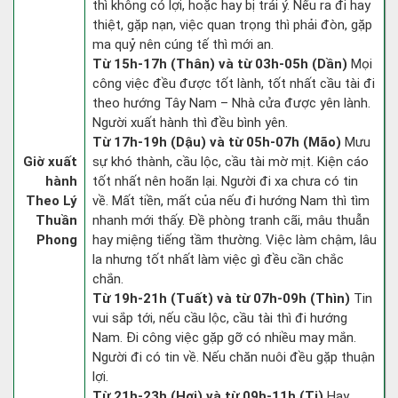
thì không có lợi, hoặc hay bị trái ý. Nếu ra đi hay
thiệt, gặp nạn, việc quan trọng thì phải đòn, gặp
ma quỷ nên cúng tế thì mới an.
Từ 15h-17h (Thân) và từ 03h-05h (Dần)
Mọi
công việc đều được tốt lành, tốt nhất cầu tài đi
theo hướng Tây Nam – Nhà cửa được yên lành.
Người xuất hành thì đều bình yên.
Từ 17h-19h (Dậu) và từ 05h-07h (Mão)
Mưu
Giờ xuất
sự khó thành, cầu lộc, cầu tài mờ mịt. Kiện cáo
hành
tốt nhất nên hoãn lại. Người đi xa chưa có tin
Theo Lý
về. Mất tiền, mất của nếu đi hướng Nam thì tìm
Thuần
nhanh mới thấy. Đề phòng tranh cãi, mâu thuẫn
Phong
hay miệng tiếng tầm thường. Việc làm chậm, lâu
la nhưng tốt nhất làm việc gì đều cần chắc
chắn.
Từ 19h-21h (Tuất) và từ 07h-09h (Thìn)
Tin
vui sắp tới, nếu cầu lộc, cầu tài thì đi hướng
Nam. Đi công việc gặp gỡ có nhiều may mắn.
Người đi có tin về. Nếu chăn nuôi đều gặp thuận
lợi.
Từ 21h-23h (Hợi) và từ 09h-11h (Tị)
Hay