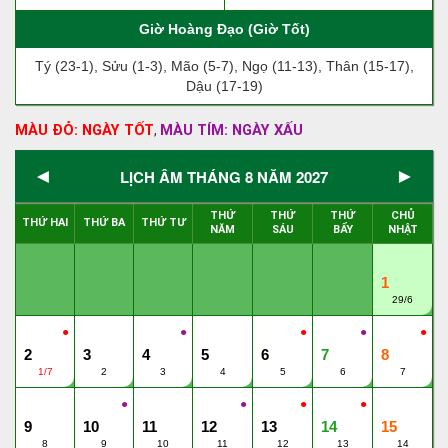
Giờ Hoàng Đạo (Giờ Tốt)
Tý (23-1), Sửu (1-3), Mão (5-7), Ngọ (11-13), Thân (15-17),
Dậu (17-19)
MÀU ĐỎ: NGÀY TỐT
MÀU TÍM: NGÀY XẤU
,
◄
►
LỊCH ÂM THÁNG 8 NĂM 2027
THỨ
THỨ
THỨ
CHỦ
THỨ HAI
THỨ BA
THỨ TƯ
NĂM
SÁU
BẨY
NHẬT
1
29/6
●
●
●
●
●
2
3
4
5
6
7
8
1/7
2
3
4
5
6
7
●
●
●
●
9
10
11
12
13
14
15
8
9
10
11
12
13
14