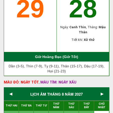
29
28
Ngày:
Canh Thìn
, Tháng:
Mậu
Thân
Tiết khí:
Xử thử
Giờ Hoàng Đạo (Giờ Tốt)
Dần (3-5), Thìn (7-9), Tỵ (9-11), Thân (15-17), Dậu (17-19),
Hợi (21-23)
MÀU ĐỎ: NGÀY TỐT
MÀU TÍM: NGÀY XẤU
,
◄
►
LỊCH ÂM THÁNG 8 NĂM 2027
THỨ
THỨ
THỨ
CHỦ
THỨ HAI
THỨ BA
THỨ TƯ
NĂM
SÁU
BẨY
NHẬT