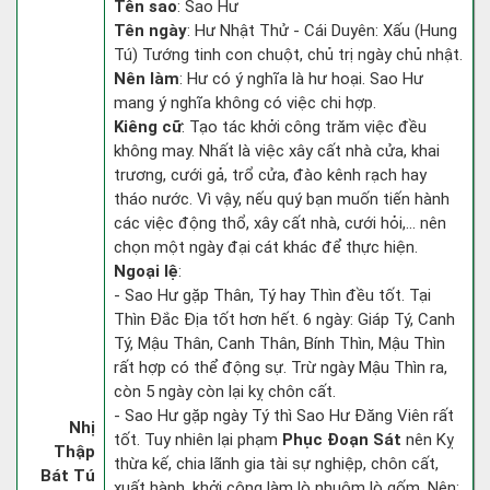
Tên sao
: Sao Hư
Tên ngày
: Hư Nhật Thử - Cái Duyên: Xấu (Hung
Tú) Tướng tinh con chuột, chủ trị ngày chủ nhật.
Nên làm
: Hư có ý nghĩa là hư hoại. Sao Hư
mang ý nghĩa không có việc chi hợp.
Kiêng cữ
: Tạo tác khởi công trăm việc đều
không may. Nhất là việc xây cất nhà cửa, khai
trương, cưới gả, trổ cửa, đào kênh rạch hay
tháo nước. Vì vậy, nếu quý bạn muốn tiến hành
các việc động thổ, xây cất nhà, cưới hỏi,... nên
chọn một ngày đại cát khác để thực hiện.
Ngoại lệ
:
- Sao Hư gặp Thân, Tý hay Thìn đều tốt. Tại
Thìn Đắc Địa tốt hơn hết. 6 ngày: Giáp Tý, Canh
Tý, Mậu Thân, Canh Thân, Bính Thìn, Mậu Thìn
rất hợp có thể động sự. Trừ ngày Mậu Thìn ra,
còn 5 ngày còn lại kỵ chôn cất.
- Sao Hư gặp ngày Tý thì Sao Hư Đăng Viên rất
Nhị
tốt. Tuy nhiên lại phạm
Phục Đoạn Sát
nên Kỵ
Thập
thừa kế, chia lãnh gia tài sự nghiệp, chôn cất,
Bát Tú
xuất hành, khởi công làm lò nhuộm lò gốm. Nên: