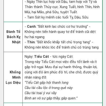
- Ngày Thìn lục hợp với Dậu, tam hợp với Tý và
Thân thành Thủy cục. Xung Tuất, hình Thìn, hình
Mùi, hại Mão, phá Sửu, tuyệt Tuất.
- Tam Sát kỵ mệnh các tuổi Tỵ, Dậu, Sửu.
-
Canh
: “Bất kinh lạc chức cơ hư trướng” -
Bành Tổ
Không nên tiến hành quay tơ để tránh cũi dệt
Bách Kỵ
hư hại ngang
Nhật
-
Thìn
: “Bất khốc khấp tất chủ trọng tang” -
Không nên khóc lóc để tránh chủ có trùng tang
Ngày:
Tiểu Cát
- tức ngày Cát.
Trong này Tiểu Cát mọi việc đều tốt lành và ít
gặp trở ngại. Mưu đại sự hanh thông, thuận lợi,
Khổng
cùng với đó âm phúc độ trì, che chở, được quý
Minh
nhân nâng đỡ.
Lục Diệu
“Tiểu Cát gặp hội thanh long
Cầu tài cầu lộc ở trong quẻ này
Cầu tài toại ý vui vầy
Bình an vô sự gặp thầy, gặp quen.”