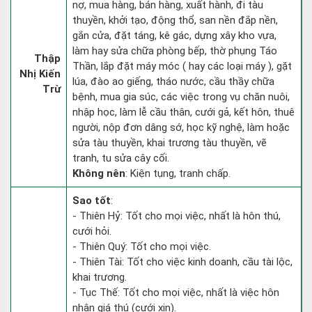
nợ, mua hàng, bán hàng, xuất hành, đi tàu
thuyền, khởi tạo, động thổ, san nền đắp nền,
gắn cửa, đặt táng, kê gác, dựng xây kho vựa,
làm hay sửa chữa phòng bếp, thờ phụng Táo
Thập
Thần, lắp đặt máy móc ( hay các loại máy ), gặt
Nhị Kiến
lúa, đào ao giếng, tháo nước, cầu thầy chữa
Trừ
bệnh, mua gia súc, các việc trong vụ chăn nuôi,
nhập học, làm lễ cầu thân, cưới gả, kết hôn, thuê
người, nộp đơn dâng sớ, học kỹ nghệ, làm hoặc
sửa tàu thuyền, khai trương tàu thuyền, vẽ
tranh, tu sửa cây cối.
Không nên
: Kiện tụng, tranh chấp.
Sao tốt
:
- Thiên Hỷ: Tốt cho mọi việc, nhất là hôn thú,
cưới hỏi.
- Thiên Quý: Tốt cho mọi việc.
- Thiên Tài: Tốt cho việc kinh doanh, cầu tài lộc,
khai trương.
- Tục Thế: Tốt cho mọi việc, nhất là việc hôn
nhân giá thú (cưới xin).