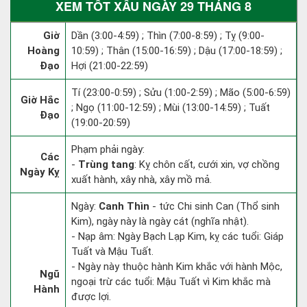
XEM TỐT XẤU NGÀY 29 THÁNG 8
Giờ
Dần (3:00-4:59) ; Thìn (7:00-8:59) ; Tỵ (9:00-
Hoàng
10:59) ; Thân (15:00-16:59) ; Dậu (17:00-18:59) ;
Đạo
Hợi (21:00-22:59)
Tí (23:00-0:59) ; Sửu (1:00-2:59) ; Mão (5:00-6:59)
Giờ Hắc
; Ngọ (11:00-12:59) ; Mùi (13:00-14:59) ; Tuất
Đạo
(19:00-20:59)
Phạm phải ngày:
Các
-
Trùng tang
: Kỵ chôn cất, cưới xin, vợ chồng
Ngày Kỵ
xuất hành, xây nhà, xây mồ mả.
Ngày:
Canh Thìn
- tức Chi sinh Can (Thổ sinh
Kim), ngày này là ngày cát (nghĩa nhật).
- Nạp âm: Ngày Bạch Lạp Kim, kỵ các tuổi: Giáp
Tuất và Mậu Tuất.
- Ngày này thuộc hành Kim khắc với hành Mộc,
Ngũ
ngoại trừ các tuổi: Mậu Tuất vì Kim khắc mà
Hành
được lợi.