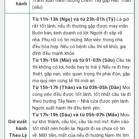
Tránh xuất hành hướng Chính Tây gặp Hạc Thần
hành
(xấu)
Từ 11h-13h (Ngọ) và từ 23h-01h (Tý)
Là giờ
rất tốt lành, nếu đi thường gặp được may mắn.
Buôn bán, kinh doanh có lời. Người đi sắp về
nhà. Phụ nữ có tin mừng. Mọi việc trong nhà
đều hòa hợp. Nếu có bệnh cầu thì sẽ khỏi, gia
đình đều mạnh khỏe.
Từ 13h-15h (Mùi) và từ 01-03h (Sửu)
Cầu tài
thì không có lợi, hoặc hay bị trái ý. Nếu ra đi hay
thiệt, gặp nạn, việc quan trọng thì phải đòn, gặp
ma quỷ nên cúng tế thì mới an.
Từ 15h-17h (Thân) và từ 03h-05h (Dần)
Mọi
công việc đều được tốt lành, tốt nhất cầu tài đi
theo hướng Tây Nam – Nhà cửa được yên lành.
Người xuất hành thì đều bình yên.
Từ 17h-19h (Dậu) và từ 05h-07h (Mão)
Mưu
Giờ xuất
sự khó thành, cầu lộc, cầu tài mờ mịt. Kiện cáo
hành
tốt nhất nên hoãn lại. Người đi xa chưa có tin
Theo Lý
về. Mất tiền, mất của nếu đi hướng Nam thì tìm