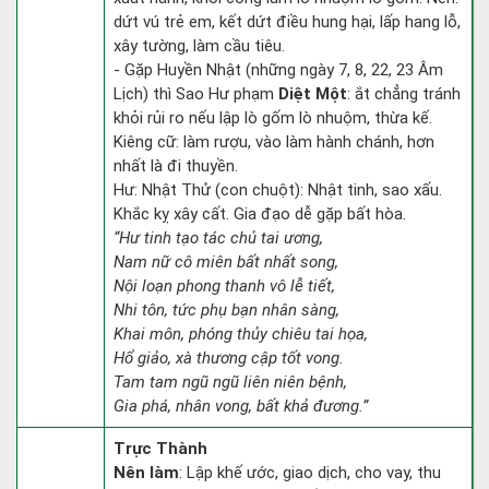
dứt vú trẻ em, kết dứt điều hung hại, lấp hang lỗ,
xây tường, làm cầu tiêu.
- Gặp Huyền Nhật (những ngày 7, 8, 22, 23 Âm
Lịch) thì Sao Hư phạm
Diệt Một
: ắt chẳng tránh
khỏi rủi ro nếu lập lò gốm lò nhuộm, thừa kế.
Kiêng cữ: làm rượu, vào làm hành chánh, hơn
nhất là đi thuyền.
Hư: Nhật Thử (con chuột): Nhật tinh, sao xấu.
Khắc kỵ xây cất. Gia đạo dễ gặp bất hòa.
“Hư tinh tạo tác chủ tai ương,
Nam nữ cô miên bất nhất song,
Nội loạn phong thanh vô lễ tiết,
Nhi tôn, tức phụ bạn nhân sàng,
Khai môn, phóng thủy chiêu tai họa,
Hổ giảo, xà thương cập tốt vong.
Tam tam ngũ ngũ liên niên bệnh,
Gia phá, nhân vong, bất khả đương.”
Trực Thành
Nên làm
: Lập khế ước, giao dịch, cho vay, thu