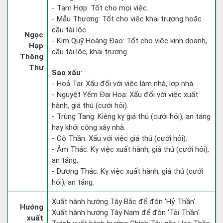
- Tam Hợp: Tốt cho mọi việc.
- Mẫu Thương: Tốt cho việc khai trương hoặc
cầu tài lộc.
Ngọc
- Kim Quỹ Hoàng Đạo: Tốt cho việc kinh doanh,
Hạp
cầu tài lộc, khai trương.
Thông
Thư
Sao xấu
:
- Hoả Tai: Xấu đối với việc làm nhà, lợp nhà.
- Nguyệt Yếm Đại Hoạ: Xấu đối với việc xuất
hành, giá thú (cưới hỏi).
- Trùng Tang: Kiêng kỵ giá thú (cưới hỏi), an táng
hay khởi công xây nhà.
- Cô Thần: Xấu với việc giá thú (cưới hỏi).
- Âm Thác: Kỵ việc xuất hành, giá thú (cưới hỏi),
an táng.
- Dương Thác: Kỵ việc xuất hành, giá thú (cưới
hỏi), an táng.
Xuất hành hướng Tây Bắc để đón 'Hỷ Thần'.
Hướng
Xuất hành hướng Tây Nam để đón 'Tài Thần'.
xuất