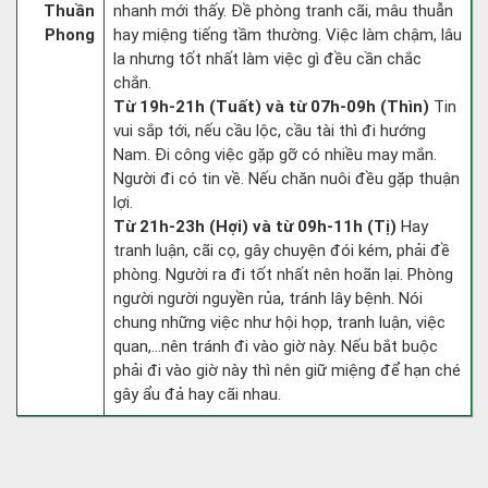
Thuần
nhanh mới thấy. Đề phòng tranh cãi, mâu thuẫn
Phong
hay miệng tiếng tầm thường. Việc làm chậm, lâu
la nhưng tốt nhất làm việc gì đều cần chắc
chắn.
Từ 19h-21h (Tuất) và từ 07h-09h (Thìn)
Tin
vui sắp tới, nếu cầu lộc, cầu tài thì đi hướng
Nam. Đi công việc gặp gỡ có nhiều may mắn.
Người đi có tin về. Nếu chăn nuôi đều gặp thuận
lợi.
Từ 21h-23h (Hợi) và từ 09h-11h (Tị)
Hay
tranh luận, cãi cọ, gây chuyện đói kém, phải đề
phòng. Người ra đi tốt nhất nên hoãn lại. Phòng
người người nguyền rủa, tránh lây bệnh. Nói
chung những việc như hội họp, tranh luận, việc
quan,…nên tránh đi vào giờ này. Nếu bắt buộc
phải đi vào giờ này thì nên giữ miệng để hạn ché
gây ẩu đả hay cãi nhau.