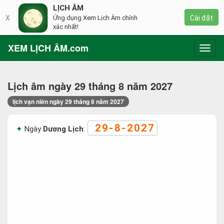
LỊCH ÂM
X
Ứng dụng Xem Lịch Âm chính
Cài đặt
xác nhất!
XEM LỊCH ÂM.com
Toggl
navig
Lịch âm ngày 29 tháng 8 năm 2027
lịch vạn niên ngày 29 tháng 8 năm 2027
29-8-2027
Ngày
Dương Lịch
: