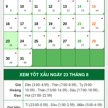
●
●
●
●
9
10
11
12
13
14
15
8
9
10
11
12
13
14
●
●
●
●
●
16
17
18
19
20
21
22
15
16
17
18
19
20
21
●
●
●
●
23
24
25
26
27
28
29
22
23
24
25
26
27
28
●
●
30
31
29
30
XEM TỐT XẤU NGÀY 23 THÁNG 8
Giờ
Dần (3:00-4:59) ; Thìn (7:00-8:59) ; Tỵ (9:00-
Hoàng
10:59) ; Thân (15:00-16:59) ; Dậu (17:00-18:59) ;
Đạo
Hợi (21:00-22:59)
Tí (23:00-0:59) ; Sửu (1:00-2:59) ; Mão (5:00-6:59)
Giờ Hắc