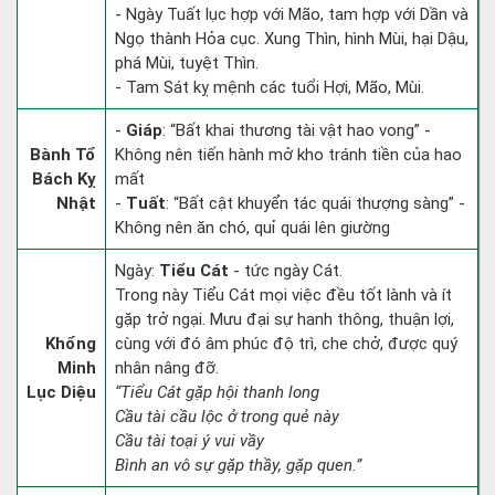
- Ngày Tuất lục hợp với Mão, tam hợp với Dần và
Ngọ thành Hỏa cục. Xung Thìn, hình Mùi, hại Dậu,
phá Mùi, tuyệt Thìn.
- Tam Sát kỵ mệnh các tuổi Hợi, Mão, Mùi.
-
Giáp
: “Bất khai thương tài vật hao vong” -
Bành Tổ
Không nên tiến hành mở kho tránh tiền của hao
Bách Kỵ
mất
Nhật
-
Tuất
: “Bất cật khuyển tác quái thượng sàng” -
Không nên ăn chó, quỉ quái lên giường
Ngày:
Tiểu Cát
- tức ngày Cát.
Trong này Tiểu Cát mọi việc đều tốt lành và ít
gặp trở ngại. Mưu đại sự hanh thông, thuận lợi,
Khổng
cùng với đó âm phúc độ trì, che chở, được quý
Minh
nhân nâng đỡ.
Lục Diệu
“Tiểu Cát gặp hội thanh long
Cầu tài cầu lộc ở trong quẻ này
Cầu tài toại ý vui vầy
Bình an vô sự gặp thầy, gặp quen.”