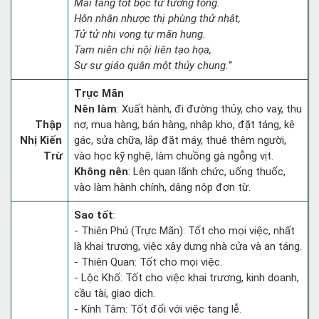
Mai táng tốt bộc tử tương tòng.
Hôn nhân nhược thị phùng thử nhật,
Tử tử nhi vong tự mãn hung.
Tam niên chi nội liên tạo họa,
Sự sự giáo quân một thủy chung.”
Trực Mãn
Nên làm
: Xuất hành, đi đường thủy, cho vay, thu
Thập
nợ, mua hàng, bán hàng, nhập kho, đặt táng, kê
Nhị Kiến
gác, sửa chữa, lắp đặt máy, thuê thêm người,
Trừ
vào học kỹ nghệ, làm chuồng gà ngỗng vịt.
Không nên
: Lên quan lãnh chức, uống thuốc,
vào làm hành chính, dâng nộp đơn từ.
Sao tốt
:
- Thiên Phú (Trực Mãn): Tốt cho mọi việc, nhất
là khai trương, việc xây dựng nhà cửa và an táng.
- Thiên Quan: Tốt cho mọi việc.
- Lộc Khố: Tốt cho việc khai trương, kinh doanh,
cầu tài, giao dịch.
- Kính Tâm: Tốt đối với việc tang lễ.