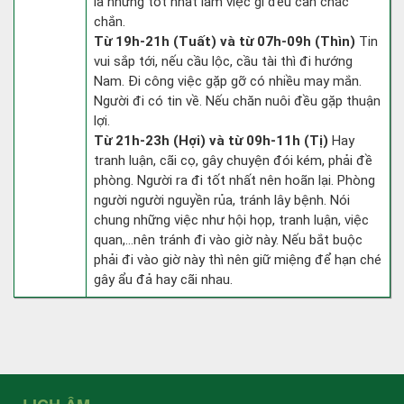
la nhưng tốt nhất làm việc gì đều cần chắc
chắn.
Từ 19h-21h (Tuất) và từ 07h-09h (Thìn)
Tin
vui sắp tới, nếu cầu lộc, cầu tài thì đi hướng
Nam. Đi công việc gặp gỡ có nhiều may mắn.
Người đi có tin về. Nếu chăn nuôi đều gặp thuận
lợi.
Từ 21h-23h (Hợi) và từ 09h-11h (Tị)
Hay
tranh luận, cãi cọ, gây chuyện đói kém, phải đề
phòng. Người ra đi tốt nhất nên hoãn lại. Phòng
người người nguyền rủa, tránh lây bệnh. Nói
chung những việc như hội họp, tranh luận, việc
quan,…nên tránh đi vào giờ này. Nếu bắt buộc
phải đi vào giờ này thì nên giữ miệng để hạn ché
gây ẩu đả hay cãi nhau.