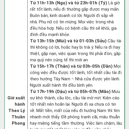
Từ 11h-13h (Ngọ) và từ 23h-01h (Tý)
Là giờ
rất tốt lành, nếu đi thường gặp được may mắn.
Buôn bán, kinh doanh có lời. Người đi sắp về
nhà. Phụ nữ có tin mừng. Mọi việc trong nhà
đều hòa hợp. Nếu có bệnh cầu thì sẽ khỏi, gia
đình đều mạnh khỏe.
Từ 13h-15h (Mùi) và từ 01-03h (Sửu)
Cầu tài
thì không có lợi, hoặc hay bị trái ý. Nếu ra đi hay
thiệt, gặp nạn, việc quan trọng thì phải đòn, gặp
ma quỷ nên cúng tế thì mới an.
Từ 15h-17h (Thân) và từ 03h-05h (Dần)
Mọi
công việc đều được tốt lành, tốt nhất cầu tài đi
theo hướng Tây Nam – Nhà cửa được yên lành.
Người xuất hành thì đều bình yên.
Từ 17h-19h (Dậu) và từ 05h-07h (Mão)
Mưu
Giờ xuất
sự khó thành, cầu lộc, cầu tài mờ mịt. Kiện cáo
hành
tốt nhất nên hoãn lại. Người đi xa chưa có tin
Theo Lý
về. Mất tiền, mất của nếu đi hướng Nam thì tìm
Thuần
nhanh mới thấy. Đề phòng tranh cãi, mâu thuẫn
Phong
hay miệng tiếng tầm thường. Việc làm chậm, lâu