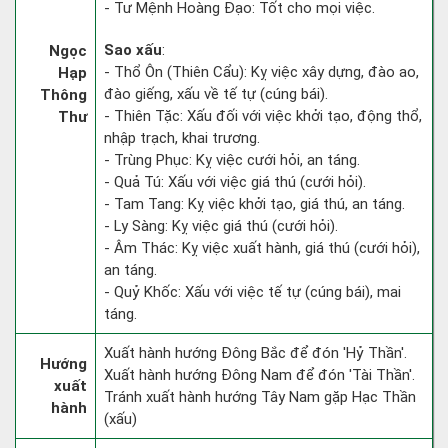
- Tư Mệnh Hoàng Đạo: Tốt cho mọi việc.
Sao xấu
:
Ngọc
- Thổ Ôn (Thiên Cẩu): Kỵ việc xây dựng, đào ao,
Hạp
đào giếng, xấu về tế tự (cúng bái).
Thông
- Thiên Tặc: Xấu đối với việc khởi tạo, động thổ,
Thư
nhập trạch, khai trương.
- Trùng Phục: Kỵ việc cưới hỏi, an táng.
- Quả Tú: Xấu với việc giá thú (cưới hỏi).
- Tam Tang: Kỵ việc khởi tạo, giá thú, an táng.
- Ly Sàng: Kỵ việc giá thú (cưới hỏi).
- Âm Thác: Kỵ việc xuất hành, giá thú (cưới hỏi),
an táng.
- Quỷ Khốc: Xấu với việc tế tự (cúng bái), mai
táng.
Xuất hành hướng Đông Bắc để đón 'Hỷ Thần'.
Hướng
Xuất hành hướng Đông Nam để đón 'Tài Thần'.
xuất
Tránh xuất hành hướng Tây Nam gặp Hạc Thần
hành
(xấu)