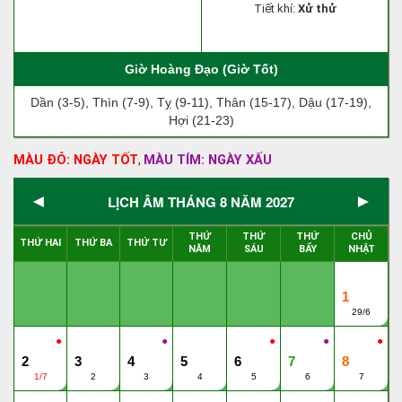
Tiết khí:
Xử thử
Giờ Hoàng Đạo (Giờ Tốt)
Dần (3-5), Thìn (7-9), Tỵ (9-11), Thân (15-17), Dậu (17-19),
Hợi (21-23)
MÀU ĐỎ: NGÀY TỐT
MÀU TÍM: NGÀY XẤU
,
◄
►
LỊCH ÂM THÁNG 8 NĂM 2027
THỨ
THỨ
THỨ
CHỦ
THỨ HAI
THỨ BA
THỨ TƯ
NĂM
SÁU
BẨY
NHẬT
1
29/6
●
●
●
●
●
2
3
4
5
6
7
8
1/7
2
3
4
5
6
7