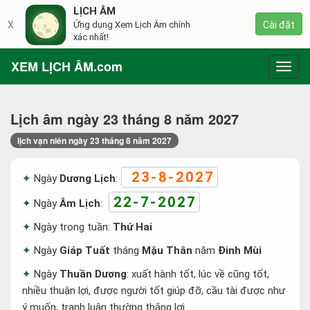
LỊCH ÂM
X
Ứng dụng Xem Lịch Âm chính
Cài đặt
xác nhất!
XEM LỊCH ÂM.com
Toggl
navig
Lịch âm ngày 23 tháng 8 năm 2027
lịch vạn niên ngày 23 tháng 8 năm 2027
23-8-2027
Ngày
Dương Lịch
:
22-7-2027
Ngày
Âm Lịch
:
Ngày trong tuần:
Thứ Hai
Ngày
Giáp Tuất
tháng
Mậu Thân
năm
Đinh Mùi
Ngày
Thuần Dương
: xuất hành tốt, lúc về cũng tốt,
nhiều thuận lợi, được người tốt giúp đỡ, cầu tài được như
ý muốn, tranh luận thường thắng lợi