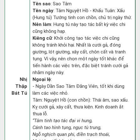
Tên sao
: Sao Tâm
Tên ngày
: Tâm Nguyệt Hồ - Khấu Tuân: Xấu
(Hung tú) Tướng tinh con chồn, chủ trị ngày thứ.
Nên làm
: Hung tú này tạo tác bất kỳ việc chi
cũng không hạp.
Kiêng cữ
: Khởi công tạo tác việc chi cũng
không tránh khỏi hại. Nhất là cưới gả, đóng
giường, lót giường, xây cất, chôn cất và tranh
tụng. Vì vậy, nên chọn một ngày tốt khác để
tiến hành các việc trên, đặc biệt tránh cưới gả
nhằm ngày này.
Nhị
Ngoại lệ
:
Thập
- Ngày Dần Sao Tâm Đăng Viên, tốt khi dùng
Bát Tú
làm các việc nhỏ.
Tâm: Nguyệt Hồ (con chồn): Thái âm, sao xấu.
Kỵ cưới gả, xây cất, thưa kiện. Kinh doanh ắt
thua lỗ.
“Tâm tinh tạo tác đại vi hung,
Cánh tao hình tụng, ngục tù trung,
Ngỗ nghịch quan phi, điền trạch thoái,