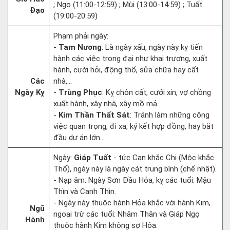
; Ngọ (11:00-12:59) ; Mùi (13:00-14:59) ; Tuất
Đạo
(19:00-20:59)
Phạm phải ngày:
-
Tam Nương
: Là ngày xấu, ngày này kỵ tiến
hành các việc trọng đại như khai trương, xuất
hành, cưới hỏi, động thổ, sửa chữa hay cất
Các
nhà,...
Ngày Kỵ
-
Trùng Phục
: Kỵ chôn cất, cưới xin, vợ chồng
xuất hành, xây nhà, xây mồ mả.
-
Kim Thần Thất Sát
: Tránh làm những công
việc quan trọng, đi xa, ký kết hợp đồng, hay bắt
đầu dự án lớn...
Ngày:
Giáp Tuất
- tức Can khắc Chi (Mộc khắc
Thổ), ngày này là ngày cát trung bình (chế nhật).
- Nạp âm: Ngày Sơn Đầu Hỏa, kỵ các tuổi: Mậu
Thìn và Canh Thìn.
- Ngày này thuộc hành Hỏa khắc với hành Kim,
Ngũ
ngoại trừ các tuổi: Nhâm Thân và Giáp Ngọ
Hành
thuộc hành Kim không sợ Hỏa.