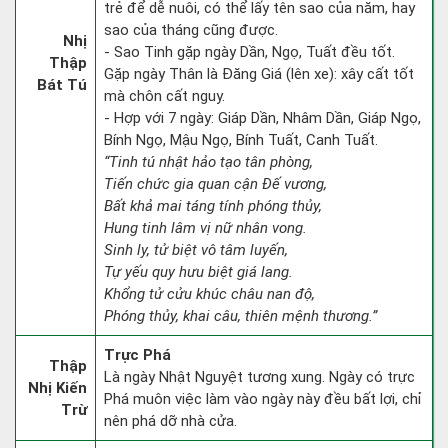
trẻ để dễ nuôi, có thể lấy tên sao của năm, hay
sao của tháng cũng được.
Nhị
- Sao Tinh gặp ngày Dần, Ngọ, Tuất đều tốt.
Thập
Gặp ngày Thân là Đăng Giá (lên xe): xây cất tốt
Bát Tú
mà chôn cất nguy.
- Hợp với 7 ngày: Giáp Dần, Nhâm Dần, Giáp Ngọ,
Bính Ngọ, Mậu Ngọ, Bính Tuất, Canh Tuất.
“Tinh tú nhật hảo tạo tân phòng,
Tiến chức gia quan cận Đế vương,
Bất khả mai táng tính phóng thủy,
Hung tinh lâm vị nữ nhân vong.
Sinh ly, tử biệt vô tâm luyến,
Tự yếu quy hưu biệt giá lang.
Khổng tử cửu khúc châu nan độ,
Phóng thủy, khai câu, thiên mệnh thương.”
Trực Phá
Thập
Là ngày Nhật Nguyệt tương xung. Ngày có trực
Nhị Kiến
Phá muôn việc làm vào ngày này đều bất lợi, chỉ
Trừ
nên phá dỡ nhà cửa.