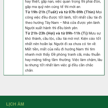
hay thiệt, gặp nạn, việc quan trọng thì phải đòn,
gặp ma quỷ nên cúng tế thì mới an.
Từ 19h-21h (Tuất) và từ 07h-09h (Thìn)
Mọi
công việc đều được tốt lành, tốt nhất cầu tài đi
theo hướng Tây Nam – Nhà cửa được yên lành.
Người xuất hành thì đều bình yên.
Từ 21h-23h (Hợi) và từ 09h-11h (Tị)
Mưu sự
khó thành, cầu lộc, cầu tài mờ mịt. Kiện cáo tốt
nhất nên hoãn lại. Người đi xa chưa có tin về.
Mất tiền, mất của nếu đi hướng Nam thì tìm
nhanh mới thấy. Đề phòng tranh cãi, mâu thuẫn
hay miệng tiếng tầm thường. Việc làm chậm, lâu
la nhưng tốt nhất làm việc gì đều cần chắc
chắn.
LỊCH ÂM