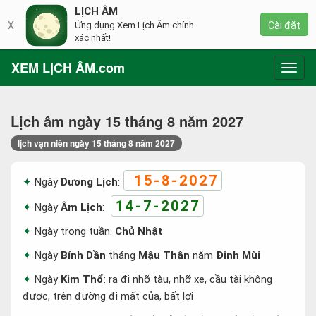
LỊCH ÂM
X
Ứng dụng Xem Lịch Âm chính
Cài đặt
xác nhất!
XEM LỊCH ÂM.com
Toggl
navig
Lịch âm ngày 15 tháng 8 năm 2027
lịch vạn niên ngày 15 tháng 8 năm 2027
15-8-2027
Ngày
Dương Lịch
:
14-7-2027
Ngày
Âm Lịch
:
Ngày trong tuần:
Chủ Nhật
Ngày
Bính Dần
tháng
Mậu Thân
năm
Đinh Mùi
Ngày
Kim Thổ
: ra đi nhỡ tàu, nhỡ xe, cầu tài không
được, trên đường đi mất của, bất lợi