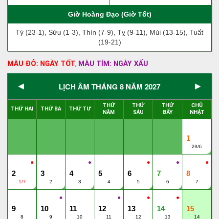
Giờ Hoàng Đạo (Giờ Tốt)
Tý (23-1), Sửu (1-3), Thìn (7-9), Tỵ (9-11), Mùi (13-15), Tuất
(19-21)
MÀU ĐỎ: NGÀY TỐT
MÀU TÍM: NGÀY XẤU
,
◄
►
LỊCH ÂM THÁNG 8 NĂM 2027
THỨ
THỨ
THỨ
CHỦ
THỨ HAI
THỨ BA
THỨ TƯ
NĂM
SÁU
BẨY
NHẬT
1
29/6
●
●
●
●
●
2
3
4
5
6
7
8
1/7
2
3
4
5
6
7
●
●
●
●
9
10
11
12
13
14
15
8
9
10
11
12
13
14