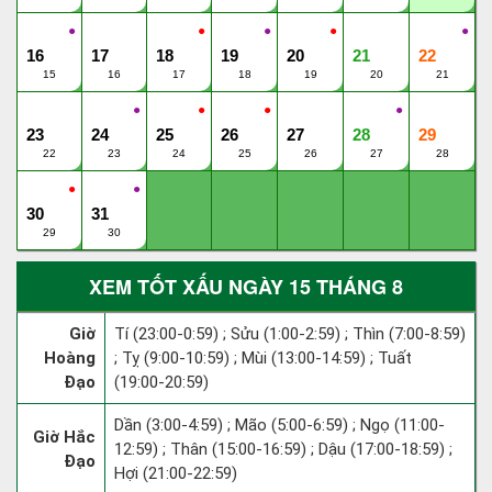
●
●
●
●
●
16
17
18
19
20
21
22
15
16
17
18
19
20
21
●
●
●
●
23
24
25
26
27
28
29
22
23
24
25
26
27
28
●
●
30
31
29
30
XEM TỐT XẤU NGÀY 15 THÁNG 8
Giờ
Tí (23:00-0:59) ; Sửu (1:00-2:59) ; Thìn (7:00-8:59)
Hoàng
; Tỵ (9:00-10:59) ; Mùi (13:00-14:59) ; Tuất
Đạo
(19:00-20:59)
Dần (3:00-4:59) ; Mão (5:00-6:59) ; Ngọ (11:00-
Giờ Hắc
12:59) ; Thân (15:00-16:59) ; Dậu (17:00-18:59) ;
Đạo
Hợi (21:00-22:59)