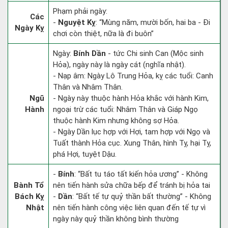
Phạm phải ngày:
Các
-
Nguyệt Kỵ
: “Mùng năm, mười bốn, hai ba - Đi
Ngày Kỵ
chơi còn thiệt, nữa là đi buôn”
Ngày:
Bính Dần
- tức Chi sinh Can (Mộc sinh
Hỏa), ngày này là ngày cát (nghĩa nhật).
- Nạp âm: Ngày Lô Trung Hỏa, kỵ các tuổi: Canh
Thân và Nhâm Thân.
Ngũ
- Ngày này thuộc hành Hỏa khắc với hành Kim,
Hành
ngoại trừ các tuổi: Nhâm Thân và Giáp Ngọ
thuộc hành Kim nhưng không sợ Hỏa.
- Ngày Dần lục hợp với Hợi, tam hợp với Ngọ và
Tuất thành Hỏa cục. Xung Thân, hình Tỵ, hại Tỵ,
phá Hợi, tuyệt Dậu.
-
Bính
: “Bất tu táo tất kiến hỏa ương” - Không
Bành Tổ
nên tiến hành sửa chữa bếp để tránh bị hỏa tai
Bách Kỵ
-
Dần
: “Bất tế tự quỷ thần bất thường” - Không
Nhật
nên tiến hành công việc liên quan đến tế tự vì
ngày này quỷ thần không bình thường