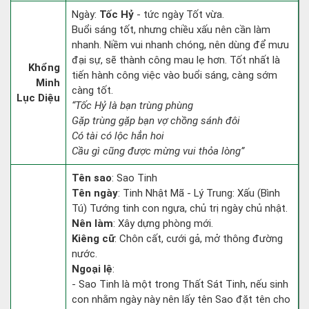
Ngày:
Tốc Hỷ
- tức ngày Tốt vừa.
Buổi sáng tốt, nhưng chiều xấu nên cần làm
nhanh. Niềm vui nhanh chóng, nên dùng để mưu
đại sự, sẽ thành công mau lẹ hơn. Tốt nhất là
Khổng
tiến hành công việc vào buổi sáng, càng sớm
Minh
càng tốt.
Lục Diệu
“Tốc Hỷ là bạn trùng phùng
Gặp trùng gặp bạn vợ chồng sánh đôi
Có tài có lộc hẳn hoi
Cầu gì cũng được mừng vui thỏa lòng”
Tên sao
: Sao Tinh
Tên ngày
: Tinh Nhật Mã - Lý Trung: Xấu (Bình
Tú) Tướng tinh con ngựa, chủ trị ngày chủ nhật.
Nên làm
: Xây dựng phòng mới.
Kiêng cữ
: Chôn cất, cưới gả, mở thông đường
nước.
Ngoại lệ
:
- Sao Tinh là một trong Thất Sát Tinh, nếu sinh
con nhằm ngày này nên lấy tên Sao đặt tên cho