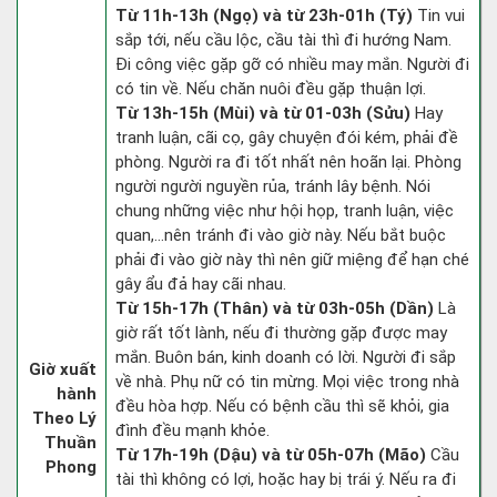
Từ 11h-13h (Ngọ) và từ 23h-01h (Tý)
Tin vui
sắp tới, nếu cầu lộc, cầu tài thì đi hướng Nam.
Đi công việc gặp gỡ có nhiều may mắn. Người đi
có tin về. Nếu chăn nuôi đều gặp thuận lợi.
Từ 13h-15h (Mùi) và từ 01-03h (Sửu)
Hay
tranh luận, cãi cọ, gây chuyện đói kém, phải đề
phòng. Người ra đi tốt nhất nên hoãn lại. Phòng
người người nguyền rủa, tránh lây bệnh. Nói
chung những việc như hội họp, tranh luận, việc
quan,…nên tránh đi vào giờ này. Nếu bắt buộc
phải đi vào giờ này thì nên giữ miệng để hạn ché
gây ẩu đả hay cãi nhau.
Từ 15h-17h (Thân) và từ 03h-05h (Dần)
Là
giờ rất tốt lành, nếu đi thường gặp được may
mắn. Buôn bán, kinh doanh có lời. Người đi sắp
Giờ xuất
về nhà. Phụ nữ có tin mừng. Mọi việc trong nhà
hành
đều hòa hợp. Nếu có bệnh cầu thì sẽ khỏi, gia
Theo Lý
đình đều mạnh khỏe.
Thuần
Từ 17h-19h (Dậu) và từ 05h-07h (Mão)
Cầu
Phong
tài thì không có lợi, hoặc hay bị trái ý. Nếu ra đi